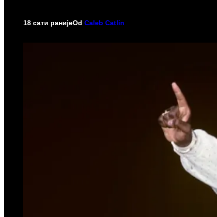
18 сати раније
Od
Caleb Catlin