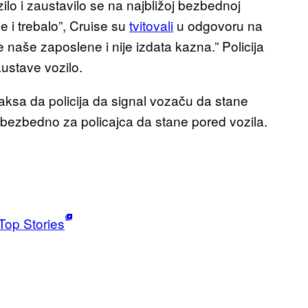
ilo i zaustavilo se na najbližoj bezbednoj
je i trebalo”, Cruise su
tvitovali
u odgovoru na
e naše zaposlene i nije izdata kazna.” Policija
austave vozilo.
raksa da policija da signal vozaču da stane
 bezbedno za policajca da stane pored vozila.
Top Stories