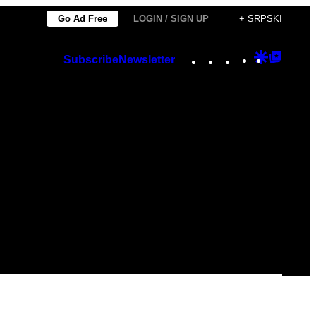
Go Ad Free
LOGIN / SIGN UP
+ SRPSKI
Instagram
TikTok
YouTube
Google
Googl
Subscribe
Newsletter
Discover
Top
Posts