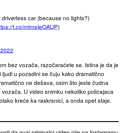
 driverless car (because no lights?)
ttps://t.co/mtmsIeOAUP
)
, 2022
m bez vozača, razočaraćete se. Istina je da je
 ljudi u pozadini se čuju kako dramatično
dramatično ne dešava, osim što jeste čudna
ez vozača. U video snimku nekoliko policajaca
olako kreće ka raskrsnici, a onda opet staje.
osti da ovaj originalni video nije na Instagramu