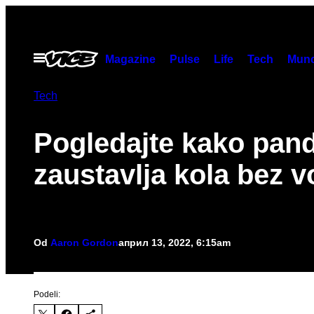
Скочи
на
садржај
Otvori
Magazine
Pulse
Life
Tech
Munc
Meni
Tech
Pogledajte kako pan
zaustavlja kola bez 
Od
Aaron Gordon
април 13, 2022, 6:15am
Podeli: