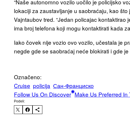
“Naše autonomno vozilo uočilo je policijsko voz
lokaciji za zaustavljanje u saobraćaju, kao što 
Vajntaubov tred. “Jedan policajac kontaktirao j
ima broj telefona koji mogu kontaktirati kada z
Iako čovek nije vozio ovo vozilo, učestala je p
negde gde se saobraćaj neće blokirati i gde je
Označeno:
Cruise
policija
Сан-Франциско
Follow Us On Discover
Make Us Preferred In 
Podeli: