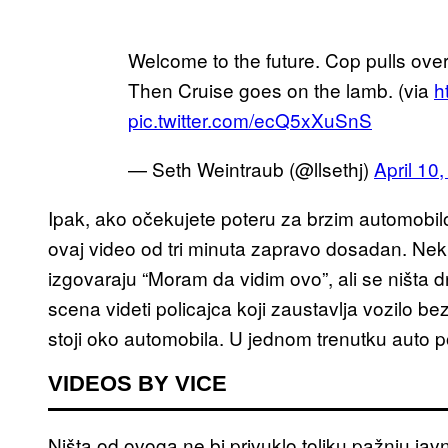
Welcome to the future. Cop pulls over
Then Cruise goes on the lamb. (via
h
pic.twitter.com/ecQ5xXuSnS
— Seth Weintraub (@llsethj)
April 10
Ipak, ako očekujete poteru za brzim automobilo
ovaj video od tri minuta zapravo dosadan. Neki
izgovaraju “Moram da vidim ovo”, ali se ništa 
scena videti policajca koji zaustavlja vozilo b
stoji oko automobila. U jednom trenutku auto p
VIDEOS BY VICE
Ništa od ovoga ne bi privuklo toliku pažnju javn