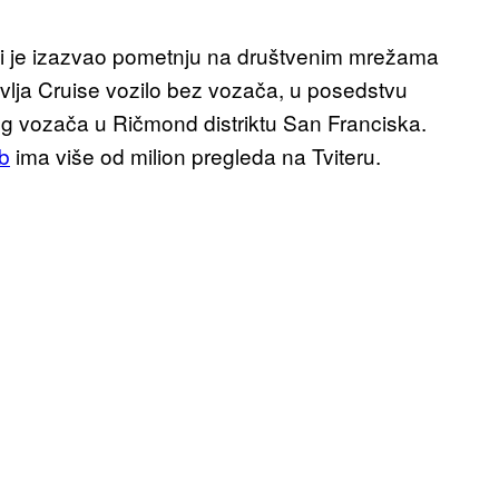
i je izazvao pometnju na društvenim mrežama
avlja Cruise vozilo bez vozača, u posedstvu
g vozača u Ričmond distriktu San Franciska.
ub
ima više od milion pregleda na Tviteru.