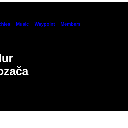
hies
Music
Waypoint
Members
dur
vozača