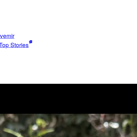
vemir
Top Stories