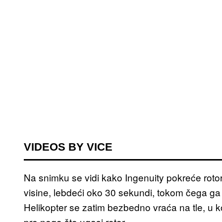
VIDEOS BY VICE
Na snimku se vidi kako Ingenuity pokreće rot
visine, lebdeći oko 30 sekundi, tokom čega g
Helikopter se zatim bezbedno vraća na tle, u k
pre nego što ugasi rotor.