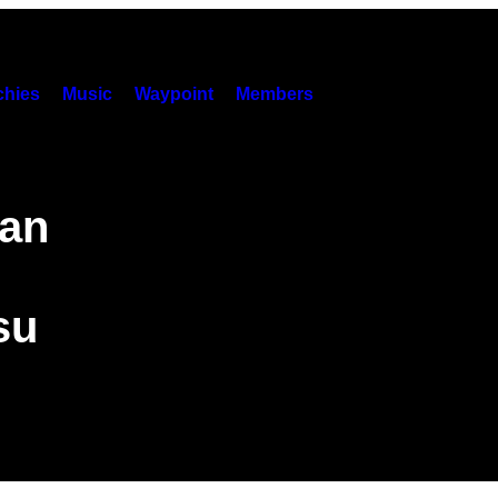
hies
Music
Waypoint
Members
tan
su