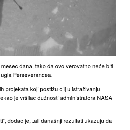
 mesec dana, tako da ovo verovatno neće biti
iz ugla Perseverancea.
h projekata koji postižu cilj u istraživanju
ekao je vršilac dužnosti administratora NASA
, dodao je, „ali današnji rezultati ukazuju da
“