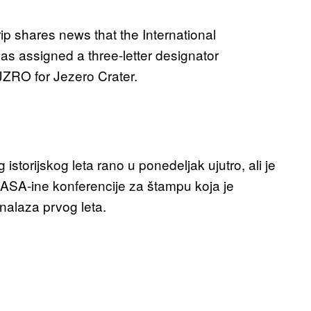
ip shares news that the International
has assigned a three-letter designator
: JZRO for Jezero Crater.
istorijskog leta rano u ponedeljak ujutro, ali je
ASA-ine konferencije za štampu koja je
nalaza prvog leta.