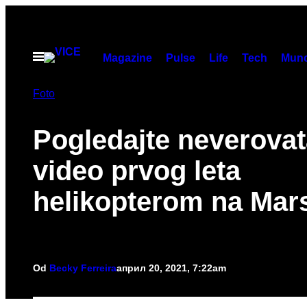
Скочи
на
садржај
Otvori
Magazine
Pulse
Life
Tech
Munc
Meni
Foto
Pogledajte neverova
video prvog leta
helikopterom na Mar
Od
Becky Ferreira
април 20, 2021, 7:22am