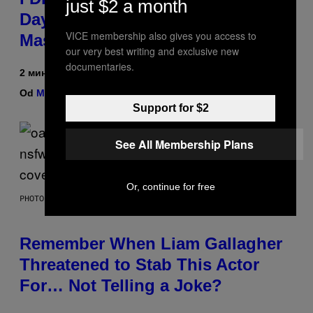
just $2 a month
Day Existed Until I Saw This
VICE membership also gives you access to
Massive Sale at cbdMD
our very best writing and exclusive new
documentaries.
2 минута раније
Od
Maha Haq
| Reviewed by
Ysolt Usigan
Support for $2
See All Membership Plans
Or, continue for free
PHOTO BY DAVE SIMPSON/WIREIMAGE/GETTY IMAGES
Remember When Liam Gallagher
Threatened to Stab This Actor
For… Not Telling a Joke?