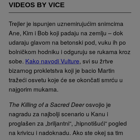
VIDEOS BY VICE
Trejler je ispunjen uznemirujućim snimcima
Ane, Kim i Bob koji padaju na zemlju – dok
udaraju glavom na betonski pod, vuku ih po
bolničkom hodniku i odguruju se rukama kroz
sobe.
Kako navodi Vulture
, svi su žrtve
bizarnog prokletstva koji je bacio Martin
tražeći osvetu koje će se okončati smrću u
najgorim mukama.
osvojio je
The Killing of a Sacred Deer
nagradu za najbolji scenario u Kanu i
proglašen za „briljantni“, „hipnotišući“ pogled
na krivicu i nadoknadu. Ako ste okej sa tim