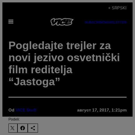
Скочи
+ SRPSKI
на
Otvori
садржај
SUBSCRIBE
NEWSLETTER
Meni
Pogledajte trejler za
novi jezivo osvetnički
film reditelja
“Jastoga”
Od
VICE Stuff
август 17, 2017, 1:21pm
Podeli: