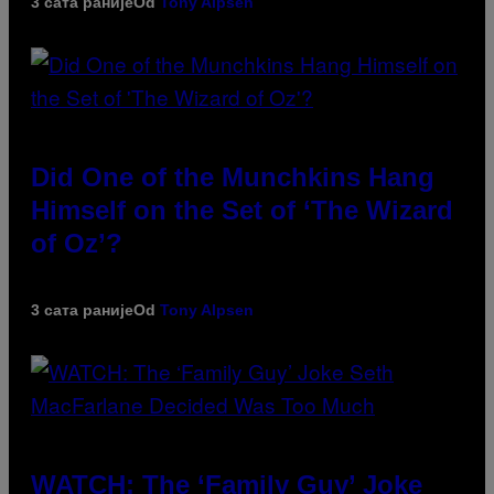
3 сата раније
Od
Tony Alpsen
Did One of the Munchkins Hang
Himself on the Set of ‘The Wizard
of Oz’?
3 сата раније
Od
Tony Alpsen
WATCH: The ‘Family Guy’ Joke