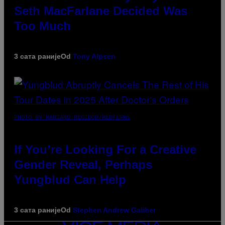
Seth MacFarlane Decided Was
Too Much
3 сата раније
Od
Tony Alpsen
PHOTO BY MARIANO REGIDOR/REDFERNS
If You’re Looking For a Creative
Gender Reveal, Perhaps
Yungblud Can Help
3 сата раније
Od
Stephen Andrew Galiher