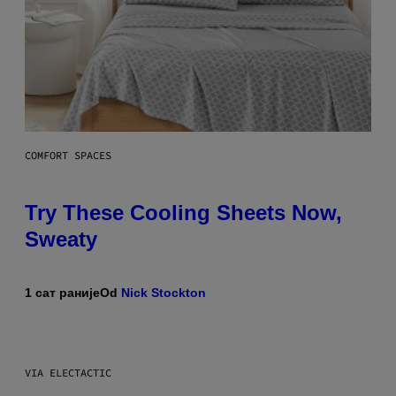
COMFORT SPACES
Try These Cooling Sheets Now,
Sweaty
1 сат раније
Od
Nick Stockton
VIA ELECTACTIC