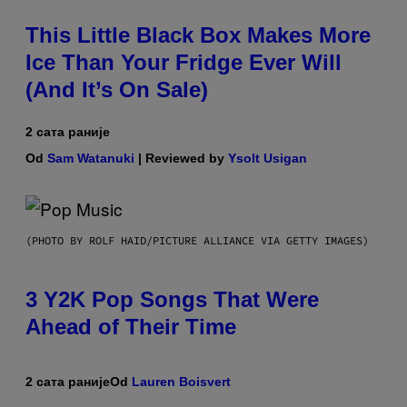
This Little Black Box Makes More
Ice Than Your Fridge Ever Will
(And It’s On Sale)
2 сата раније
Od
Sam Watanuki
| Reviewed by
Ysolt Usigan
(PHOTO BY ROLF HAID/PICTURE ALLIANCE VIA GETTY IMAGES)
3 Y2K Pop Songs That Were
Ahead of Their Time
2 сата раније
Od
Lauren Boisvert