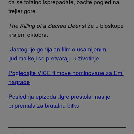
da se totalno isprepadate, bacite pogled na
trejler gore.
stiže u bioskope
The Killing of a Sacred Deer
krajem oktobra.
„Jastog“ je genijalan film o usamljenim
ljudima koji se pretvaraju u životinje
Pogledajte VICE filmove nominovane za Emi
nagrade
Poslednja epizoda „Igre prestola“ nas je
pripremala za brutalnu bitku