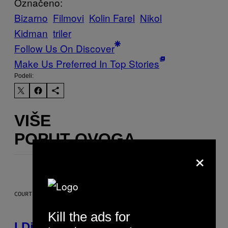
Označeno:
Bizarno
Filmovi
Kolin Farel
Nikol
Kidman
triler
Follow Us On Discover
Make Us Preferred In Top Stories
Podeli:
VIŠE
POPUT OVOGA
×
COURTESY OF CBDMD
Kill the ads for
I Didn’t Even Know National CBD