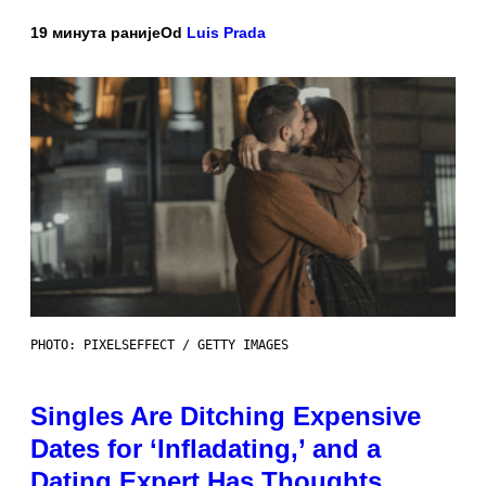
19 минута раније
Od
Luis Prada
PHOTO: PIXELSEFFECT / GETTY IMAGES
Singles Are Ditching Expensive
Dates for ‘Infladating,’ and a
Dating Expert Has Thoughts