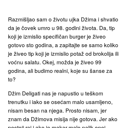
Razmišljao sam o životu ujka Džima i shvatio
da je čovek umro u 98. godini života. Da, tip
koji je izmislio specifičan burger je živeo
gotovo sto godina, a zapitajte se samo koliko
je živeo tip koji je izmislio potaž od brokolija ili
voćnu salatu. Okej, možda je živeo 99
godina, ali budimo realni, koje su šanse za
to?
Džim Deligati nas je napustio u teškom
trenutku i iako se osećam malo usamljeno,
nisam besan na njega. Prosto nisam, jer
znam da Džimova misija nije gotova. Jer ako
postoji raj i ako je makar malo nalik onoj