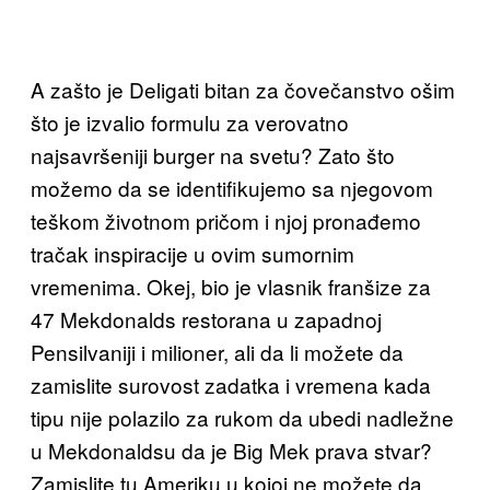
A zašto je Deligati bitan za čovečanstvo ošim
što je izvalio formulu za verovatno
najsavršeniji burger na svetu? Zato što
možemo da se identifikujemo sa njegovom
teškom životnom pričom i njoj pronađemo
tračak inspiracije u ovim sumornim
vremenima. Okej, bio je vlasnik franšize za
47 Mekdonalds restorana u zapadnoj
Pensilvaniji i milioner, ali da li možete da
zamislite surovost zadatka i vremena kada
tipu nije polazilo za rukom da ubedi nadležne
u Mekdonaldsu da je Big Mek prava stvar?
Zamislite tu Ameriku u kojoj ne možete da