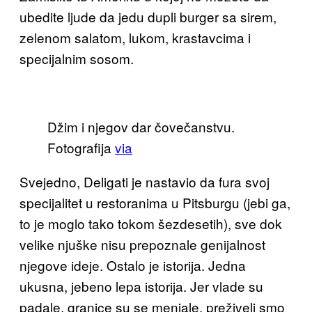
ubedite ljude da jedu dupli burger sa sirem,
zelenom salatom, lukom, krastavcima i
specijalnim sosom.
Džim i njegov dar čovečanstvu.
Fotografija
via
Svejedno, Deligati je nastavio da fura svoj
specijalitet u restoranima u Pitsburgu (jebi ga,
to je moglo tako tokom šezdesetih), sve dok
velike njuške nisu prepoznale genijalnost
njegove ideje. Ostalo je istorija. Jedna
ukusna, jebeno lepa istorija. Jer vlade su
padale, granice su se menjale, preživeli smo