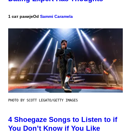
1 сат раније
Od
Sammi Caramela
PHOTO BY SCOTT LEGATO/GETTY IMAGES
4 Shoegaze Songs to Listen to if
You Don’t Know if You Like