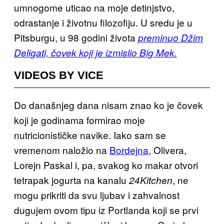
umnogome uticao na moje detinjstvo,
odrastanje i životnu filozofiju. U sredu je u
Pitsburgu, u 98 godini života
preminuo Džim
Deligati, čovek koji je izmislio Big Mek.
VIDEOS BY VICE
Do današnjeg dana nisam znao ko je čovek
koji je godinama formirao moje
nutricionističke navike. Iako sam se
vremenom naložio na
Bordejna
, Olivera,
Lorejn Paskal i, pa, svakog ko makar otvori
tetrapak jogurta na kanalu
, ne
24Kitchen
mogu prikriti da svu ljubav i zahvalnost
dugujem ovom tipu iz Portlanda koji se prvi