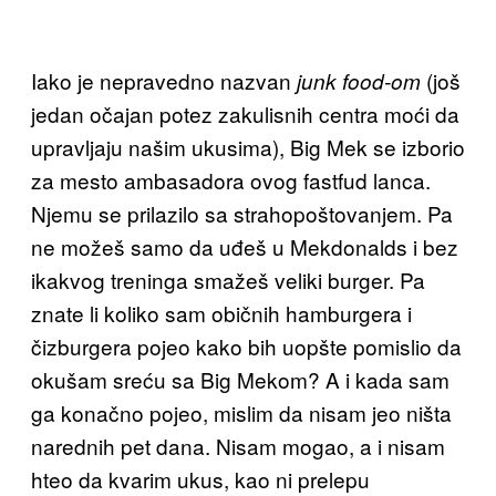
Iako je nepravedno nazvan
(još
junk food-om
jedan očajan potez zakulisnih centra moći da
upravljaju našim ukusima), Big Mek se izborio
za mesto ambasadora ovog fastfud lanca.
Njemu se prilazilo sa strahopoštovanjem. Pa
ne možeš samo da uđeš u Mekdonalds i bez
ikakvog treninga smažeš veliki burger. Pa
znate li koliko sam običnih hamburgera i
čizburgera pojeo kako bih uopšte pomislio da
okušam sreću sa Big Mekom? A i kada sam
ga konačno pojeo, mislim da nisam jeo ništa
narednih pet dana. Nisam mogao, a i nisam
hteo da kvarim ukus, kao ni prelepu