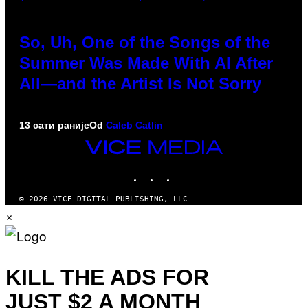
So, Uh, One of the Songs of the
Summer Was Made With AI After
All—and the Artist Is Not Sorry
13 сати раније
Od
Caleb Catlin
VICE
MEDIA
INSTAGRAM
TIKTOK
YOUTUBE
© 2026 VICE DIGITAL PUBLISHING, LLC
×
KILL THE ADS FOR
JUST $2 A MONTH