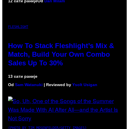
12 сати раније
Od
Dan Milam
FLESHLIGHT
How To Stack Fleshlight’s Mix &
Match, Build Your Own Combo
Sales Up To 30%
13 сати раније
Od
Sam Watanuki
| Reviewed by
Ysolt Usigan
(PHOTO BY TIM MOSENFELDER/GETTY IMAGES)