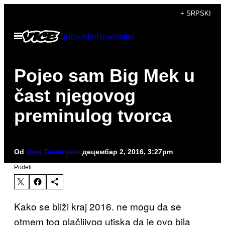
Скочи
+ SRPSKI
на
Otvori
Subscribe
Newsletter
садржај
Meni
Pojeo sam Big Mek u
čast njegovog
preminulog tvorca
Od
Uroš Dimitrijević
децембар 2, 2016, 3:27pm
Podeli:
Kako se bliži kraj 2016. ne mogu da se
otmem tog plačljivog utiska da je ovo bila