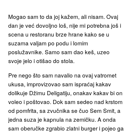
Mogao sam to da joj kažem, ali nisam. Ovaj
dan je već dovoljno loš, nije mi potrebna još i
scena u restoranu brze hrane kako se u
suzama valjam po podu i lomim
poslužavnike. Samo sam dao keš, uzeo
svoje jelo i otišao do stola.
Pre nego što sam navalio na ovaj vatromet
ukusa, improvizovao sam ispraćaj kakav
dolikuje Džimu Deligatiju, onakav kakav bi on
voleo i poštovao. Dok sam sedeo nad krstom
od pomfrita, sa zvučnika se čuo Sem Smit, a
jedna suza je kapnula na zemičku. A onda
sam oberučke zgrabio zlatni burger i pojeo ga