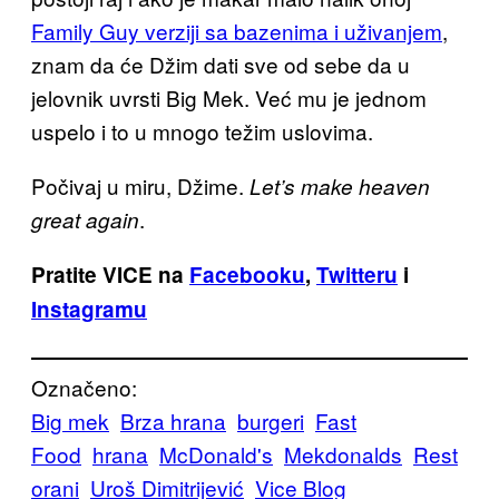
Family Guy verziji sa bazenima i uživanjem
,
znam da će Džim dati sve od sebe da u
jelovnik uvrsti Big Mek. Već mu je jednom
uspelo i to u mnogo težim uslovima.
Počivaj u miru, Džime.
Let’s make heaven
.
great again
Pratite VICE na
Facebooku
,
Twitteru
i
Instagramu
Označeno:
Big mek
Brza hrana
burgeri
Fast
Food
hrana
McDonald's
Mekdonalds
Rest
orani
Uroš Dimitrijević
Vice Blog