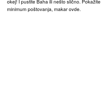
okej! I pustite Baha ili nešto slično. Pokažite
minimum poštovanja, makar ovde.