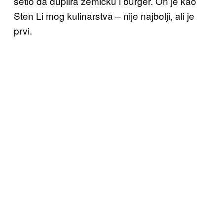
setio da duplira zemičku i burger. On je kao
Sten Li mog kulinarstva – nije najbolji, ali je
prvi.