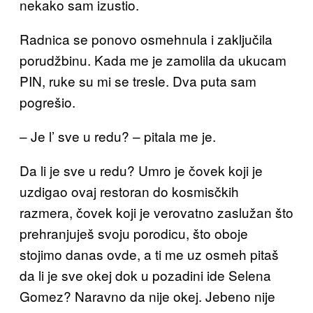
nekako sam izustio.
Radnica se ponovo osmehnula i zaključila
porudžbinu. Kada me je zamolila da ukucam
PIN, ruke su mi se tresle. Dva puta sam
pogrešio.
– Je l’ sve u redu? – pitala me je.
Da li je sve u redu? Umro je čovek koji je
uzdigao ovaj restoran do kosmisčkih
razmera, čovek koji je verovatno zaslužan što
prehranjuješ svoju porodicu, što oboje
stojimo danas ovde, a ti me uz osmeh pitaš
da li je sve okej dok u pozadini ide Selena
Gomez? Naravno da nije okej. Jebeno nije