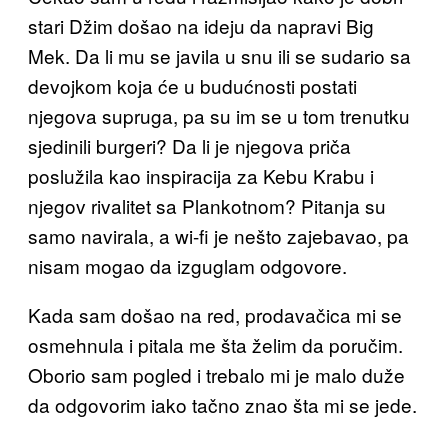
stari Džim došao na ideju da napravi Big
Mek. Da li mu se javila u snu ili se sudario sa
devojkom koja će u budućnosti postati
njegova supruga, pa su im se u tom trenutku
sjedinili burgeri? Da li je njegova priča
poslužila kao inspiracija za Kebu Krabu i
njegov rivalitet sa Plankotnom? Pitanja su
samo navirala, a wi-fi je nešto zajebavao, pa
nisam mogao da izguglam odgovore.
Kada sam došao na red, prodavačica mi se
osmehnula i pitala me šta želim da poručim.
Oborio sam pogled i trebalo mi je malo duže
da odgovorim iako tačno znao šta mi se jede.