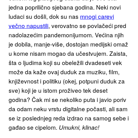
jedna poprilično sjebana godina. Neki novi
ludaci su došli, dok su nas
mnogi carevi
večno napustili
, verovatno se povlačeći pred
nadolazećim pandemonijumom. Većina njih
je dobila, manje-više, dostojan medijski omaž
u kome nisam mogao da učestvujem. Zaista,
šta o ljudima koji su obeležili dvadeseti vek
može da kaže ovaj duduk za muziku, film,
književnost i politiku (okej, potpuni duduk za
sve) koji je u istom proživeo tek deset
godina? Čak mi se nekoliko puta i javio poriv
da odam neku vrstu digitalne počasti, ali sam
se iz poslednjeg reda izdrao na samog sebe i
gađao se cipelom.
Umukni, klinac!