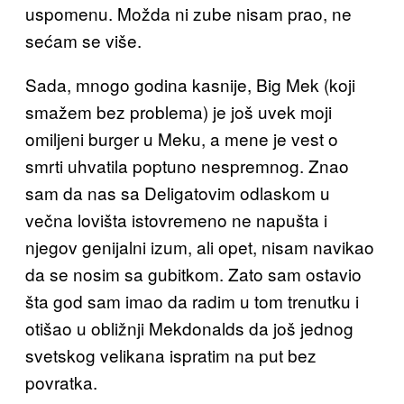
uspomenu. Možda ni zube nisam prao, ne
sećam se više.
Sada, mnogo godina kasnije, Big Mek (koji
smažem bez problema) je još uvek moji
omiljeni burger u Meku, a mene je vest o
smrti uhvatila poptuno nespremnog. Znao
sam da nas sa Deligatovim odlaskom u
večna lovišta istovremeno ne napušta i
njegov genijalni izum, ali opet, nisam navikao
da se nosim sa gubitkom. Zato sam ostavio
šta god sam imao da radim u tom trenutku i
otišao u obližnji Mekdonalds da još jednog
svetskog velikana ispratim na put bez
povratka.