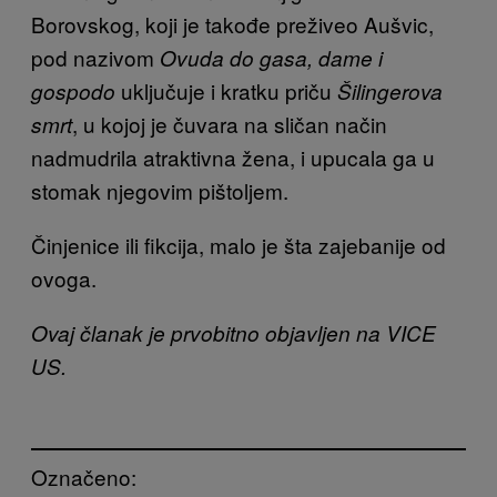
Borovskog, koji je takođe preživeo Aušvic,
pod nazivom
Ovuda do gasa, dame i
uključuje i kratku priču
gospodo
Šilingerova
, u kojoj je čuvara na sličan način
smrt
nadmudrila atraktivna žena, i upucala ga u
stomak njegovim pištoljem.
Činjenice ili fikcija, malo je šta zajebanije od
ovoga.
Ovaj članak je prvobitno objavljen na VICE
US.
Označeno: