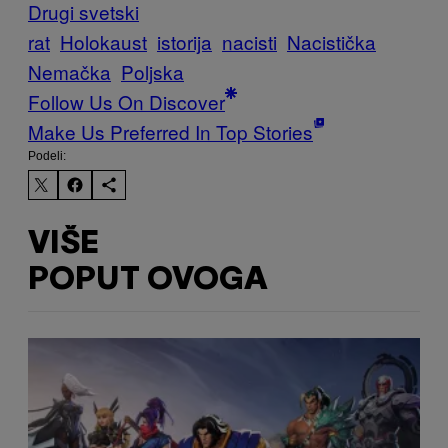
Drugi svetski
rat
Holokaust
istorija
nacisti
Nacistička
Nemačka
Poljska
Follow Us On Discover
Make Us Preferred In Top Stories
Podeli:
VIŠE
POPUT OVOGA