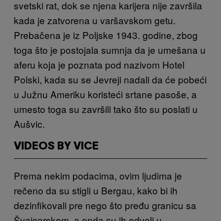
svetski rat, dok se njena karijera nije završila
kada je zatvorena u varšavskom getu.
Prebačena je iz Poljske 1943. godine, zbog
toga što je postojala sumnja da je umešana u
aferu koja je poznata pod nazivom Hotel
Polski, kada su se Jevreji nadali da će pobeći
u Južnu Ameriku koristeći srtane pasoše, a
umesto toga su završili tako što su poslati u
Aušvic.
VIDEOS BY VICE
Prema nekim podacima, ovim ljudima je
rečeno da su stigli u Bergau, kako bi ih
dezinfikovali pre nego što pređu granicu sa
Švajcarskom, a onda su ih odveli u