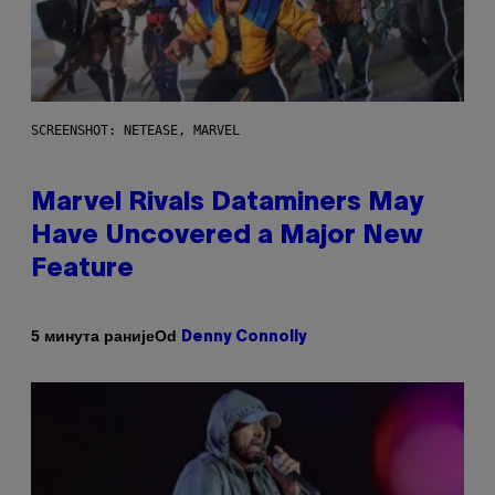
SCREENSHOT: NETEASE, MARVEL
Marvel Rivals Dataminers May
Have Uncovered a Major New
Feature
Od
5 минута раније
Denny Connolly