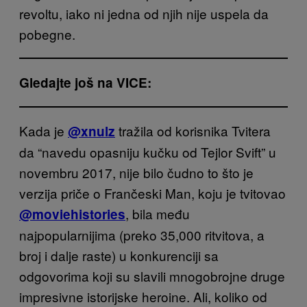
revoltu, iako ni jedna od njih nije uspela da
pobegne.
Gledajte još na VICE:
Kada je
tražila od korisnika Tvitera
@xnulz
da “navedu opasniju kučku od Tejlor Svift” u
novembru 2017, nije bilo čudno to što je
verzija priče o Frančeski Man, koju je tvitovao
, bila među
@moviehistories
najpopularnijima (preko 35,000 ritvitova, a
broj i dalje raste) u konkurenciji sa
odgovorima koji su slavili mnogobrojne druge
impresivne istorijske heroine. Ali, koliko od