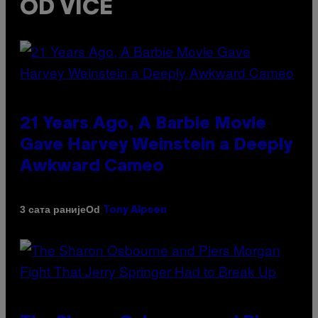
OD VICE
21 Years Ago, A Barbie Movie
Gave Harvey Weinstein a Deeply
Awkward Cameo
Od
3 сата раније
Tony Alpsen