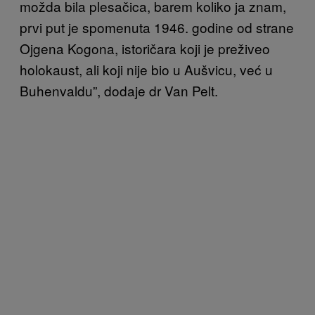
možda bila plesačica, barem koliko ja znam,
prvi put je spomenuta 1946. godine od strane
Ojgena Kogona, istoričara koji je preživeo
holokaust, ali koji nije bio u Aušvicu, već u
Buhenvaldu”, dodaje dr Van Pelt.