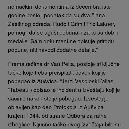
nemačkim dokumentima iz decembra iste
godine postoji podatak da su dva člana
Zaštitnog odreda, Rudolf Grim i Fric Lakner,
pomogli da se uguši pobuna, i za to su dobili
medalje. Sam dokument ne opisuje prirodu
pobune, niti navodi dodatne detalje.”
Prema rečima dr Van Pelta, postoje tri ključne
tačke koje treba preispitati: čovek koji je
pobegao iz Aušvica, “Jerzi Vesoloski (alias
“Tabeau”) opisao je incident u izveštaju koji je
sačinio nakon što je pobegao. Izveštaj je
objavljen kao deo Protokola iz Aušvica
krajem 1944. od strane Odbora za ratne
izbeglice. Ključne tačke ovog izveštaja bile su