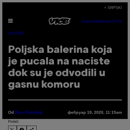
Скочи
+ SRPSKI
на
Otvori
садржај
SUBSCRIBE
NEWSLETTER
Meni
Identiteit
Poljska balerina koja
je pucala na naciste
dok su je odvodili u
gasnu komoru
Od
фебруар 19, 2020, 11:15am
Dee Cunning
Podeli: