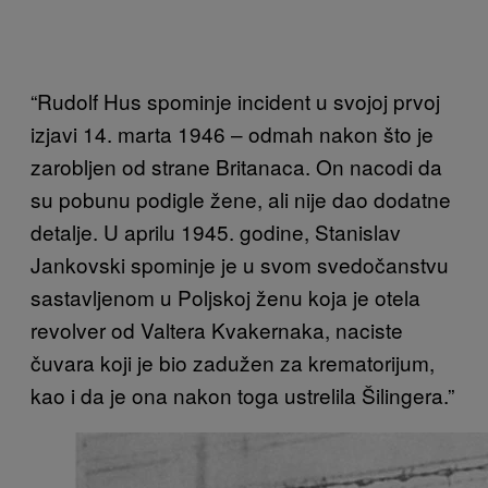
“Rudolf Hus spominje incident u svojoj prvoj
izjavi 14. marta 1946 – odmah nakon što je
zarobljen od strane Britanaca. On nacodi da
su pobunu podigle žene, ali nije dao dodatne
detalje. U aprilu 1945. godine, Stanislav
Jankovski spominje je u svom svedočanstvu
sastavljenom u Poljskoj ženu koja je otela
revolver od Valtera Kvakernaka, naciste
čuvara koji je bio zadužen za krematorijum,
kao i da je ona nakon toga ustrelila Šilingera.”