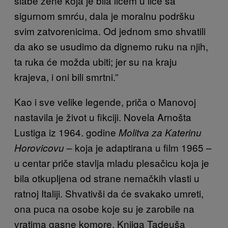
slabe žene koja je bila licem u lice sa
sigurnom smrću, dala je moralnu podršku
svim zatvorenicima. Od jednom smo shvatili
da ako se usudimo da dignemo ruku na njih,
ta ruka će možda ubiti; jer su na kraju
krajeva, i oni bili smrtni.”
Kao i sve velike legende, priča o Manovoj
nastavila je život u fikciji. Novela Arnošta
Lustiga iz 1964. godine
Molitva za Katerinu
– koja je adaptirana u film 1965 –
Horovicovu
u centar priče stavlja mladu plesačicu koja je
bila otkupljena od strane nemačkih vlasti u
ratnoj Italiji. Shvativši da će svakako umreti,
ona puca na osobe koje su je zarobile na
vratima gasne komore. Knjiga Tadeuša