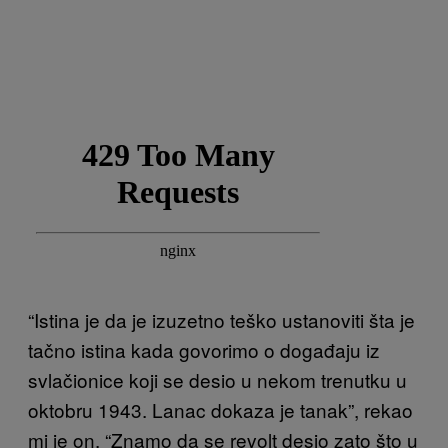
“Istina je da je izuzetno teško ustanoviti šta je
tačno istina kada govorimo o događaju iz
svlačionice koji se desio u nekom trenutku u
oktobru 1943. Lanac dokaza je tanak”, rekao
mi je on. “Znamo da se revolt desio zato što u