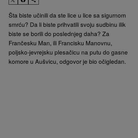
Šta biste učinili da ste lice u lice sa sigurnom
smrću? Da li biste prihvatili svoju sudbinu ilik
biste se borili do poslednjeg daha? Za
Frančesku Man, ili Francisku Manovnu,
poljsko-jevrejsku plesačicu na putu do gasne
komore u Aušvicu, odgovor je bio očigledan.