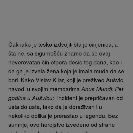
Čak iako je teško izdvojiti šta je činjenica, a
šta ne, sa sigurnošću znamo da se ovaj
neverovatan čin otpora desio tog dana, kao i
da ga je izvela žena koja je imala muda da se
bori. Kako Vislav Kilar, koji je preživeo Aušvic,
navodi u svojim memoarima
Anus Mundi: Pet
: “incident je prepričavan od
godina u Aušvicu
usta do usta, tako da je dorađivan i u
nekoliko oblika je prerastao u legendu. Bez
sumnje, ovo herojstvo izvedeno od strane