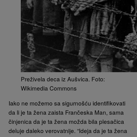
Preživela deca iz Aušvica. Foto:
Wikimedia Commons
Iako ne možemo sa sigurnošću identifikovati
da li je ta žena zaista Frančeska Man, sama
činjenica da je ta žena možda bila plesačica
deluje daleko verovatnije. “Ideja da je ta žena