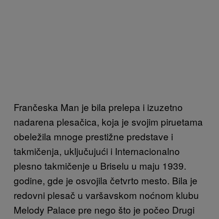
Frančeska Man je bila prelepa i izuzetno
nadarena plesačica, koja je svojim piruetama
obeležila mnoge prestižne predstave i
takmičenja, uključujući i Internacionalno
plesno takmičenje u Briselu u maju 1939.
godine, gde je osvojila četvrto mesto. Bila je
redovni plesač u varšavskom noćnom klubu
Melody Palace pre nego što je počeo Drugi