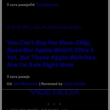
Od
3 сата раније
Tony Alpsen
AN OLDER MODEL, NOT THE APPLE WATCH ULTRA 4
You Can’t Buy the New-Chip,
Speedier Apple Watch Ultra 4
Yet, But These Apple Watches
Are On Sale Right Now
3 сата раније
Od
| Reviewed by
Sam Watanuki
Ysolt Usigan
VICE
MEDIA
INSTAGRAM
TIKTOK
YOUTUBE