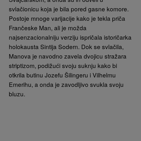
svlačionicu koja je bila pored gasne komore.
Postoje mnoge varijacije kako je tekla priča
Frančeske Man, ali je možda
najsenzacionalniju verziju ispričala istoričarka
holokausta Sintija Sodern. Dok se svlačila,
Manova je navodno zavela dvojicu stražara
striptizom, podižući svoju suknju kako bi
otkrila butinu Jozefu Šilingeru i Vilhelmu
Emerihu, a onda je zavodljivo svukla svoju
bluzu.