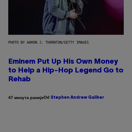
PHOTO BY AARON J. THORNTON/GETTY IMAGES
Eminem Put Up His Own Money
to Help a Hip-Hop Legend Go to
Rehab
Od
47 минута раније
Stephen Andrew Galiher