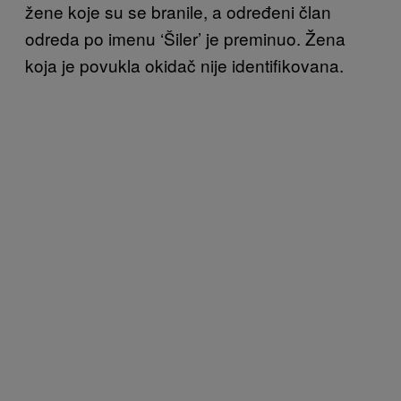
žene koje su se branile, a određeni član
odreda po imenu ‘Šiler’ je preminuo. Žena
koja je povukla okidač nije identifikovana.