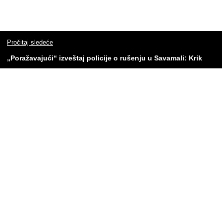
Pročitaj sledeće
„Poražavajući“ izveštaj policije o rušenju u Savamali: Krik