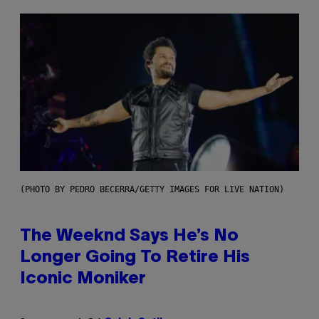
(PHOTO BY PEDRO BECERRA/GETTY IMAGES FOR LIVE NATION)
The Weeknd Says He’s No
Longer Going To Retire His
Iconic Moniker