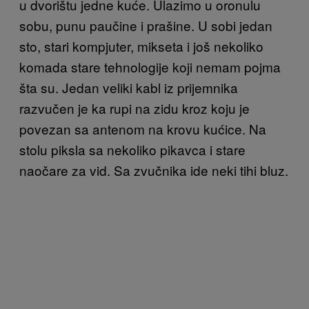
u dvorištu jedne kuće. Ulazimo u oronulu
sobu, punu paučine i prašine. U sobi jedan
sto, stari kompjuter, mikseta i još nekoliko
komada stare tehnologije koji nemam pojma
šta su. Jedan veliki kabl iz prijemnika
razvučen je ka rupi na zidu kroz koju je
povezan sa antenom na krovu kućice. Na
stolu piksla sa nekoliko pikavca i stare
naočare za vid. Sa zvučnika ide neki tihi bluz.