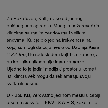
Za Požarevac, Kult je više od jednog
običnog, malog radija. Mnogim požarevačkim
klincima sa malim bendovima i velikim
snovima, Kult je bio jedina frekvencija na
kojoj su mogli da čuju nešto od Džonija Keša
ili
, i to redosledom koji Trta izabere, a
ZZ Top
na koji niko nikada nije imao zamerke.
Ujedno to je jedini medijski prostor u kome ti
isti klinci uvek mogu da reklamiraju svoju
svirku ili pesmu.
U klubu KB, verovatno jedinom mestu u Srbiji
u kome su svirali i EKV i S.A.R.S, kako mi je