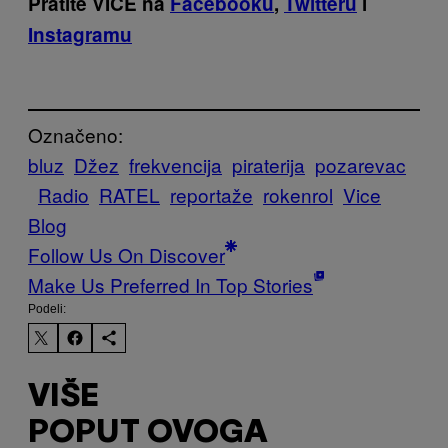
Pratite VICE na
Facebooku
,
Twitteru
i
Instagramu
Označeno:
bluz
Džez
frekvencija
piraterija
pozarevac
Radio
RATEL
reportaže
rokenrol
Vice
Blog
Follow Us On Discover
Make Us Preferred In Top Stories
Podeli:
VIŠE
POPUT OVOGA