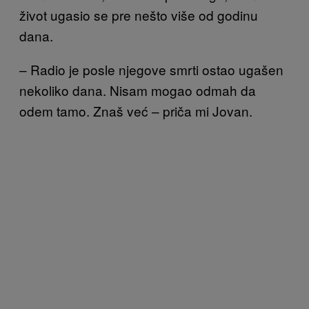
život ugasio se pre nešto više od godinu
dana.
– Radio je posle njegove smrti ostao ugašen
nekoliko dana. Nisam mogao odmah da
odem tamo. Znaš već – priča mi Jovan.