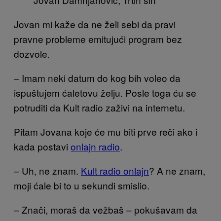
Jovan mi kaže da ne želi sebi da pravi
pravne probleme emitujući program bez
dozvole.
– Imam neki datum do kog bih voleo da
ispuštujem ćaletovu želju. Posle toga ću se
potruditi da Kult radio zaživi na internetu.
Pitam Jovana koje će mu biti prve reči ako i
kada postavi
onlajn radio
.
– Uh, ne znam.
Kult radio onlajn
? A ne znam,
moji ćale bi to u sekundi smislio.
– Znači, moraš da vežbaš – pokušavam da