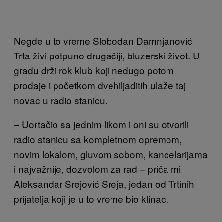
Negde u to vreme Slobodan Damnjanović
Trta živi potpuno drugačiji, bluzerski život. U
gradu drži rok klub koji nedugo potom
prodaje i početkom dvehiljaditih ulaže taj
novac u radio stanicu.
– Uortačio sa jednim likom i oni su otvorili
radio stanicu sa kompletnom opremom,
novim lokalom, gluvom sobom, kancelarijama
i najvažnije, dozvolom za rad – priča mi
Aleksandar Srejović Sreja, jedan od Trtinih
prijatelja koji je u to vreme bio klinac.