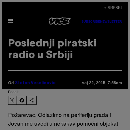
Скочи
+ SRPSKI
на
Otvori
садржај
SUBSCRIBE
NEWSLETTER
Meni
Poslednji piratski
radio u Srbiji
Od
мај 22, 2015, 7:58am
Stefan Veselinovic
Podeli:
Požarevac. Odlazimo na periferiju grada i
Jovan me uvodi u nekakav pomoćni objekat