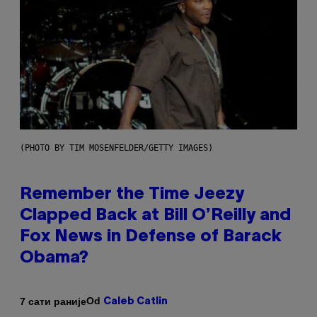
(PHOTO BY TIM MOSENFELDER/GETTY IMAGES)
Remember the Time Jeezy
Clapped Back at Bill O’Reilly and
Fox News in Defense of Barack
Obama?
Od
7 сати раније
Caleb Catlin