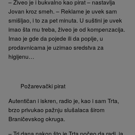
– Živeo je i bukvalno kao pirat – nastavlja
Jovan kroz smeh. – Reklame je uvek sam
smišljao, i to za pet minuta. U suštini je uvek
imao šta mu treba, živeo je od kompenzacija.
Imao je gde da pojede ili da popije, u
prodavnicama je uzimao sredstva za
higijenu…
Požarevački pirat
Autentičan i iskren, radio je, kao i sam Trta,
brzo privukao pažnju slušalaca širom
Braničevskog okruga.
– Tri dana nakon što je Trta počeo da radi, ja