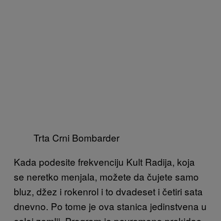
Trta Crni Bombarder
Kada podesite frekvenciju Kult Radija, koja
se neretko menjala, možete da čujete samo
bluz, džez i rokenrol i to dvadeset i četiri sata
dnevno. Po tome je ova stanica jedinstvena u
celoj zemlji. Program je povremeno prekidao