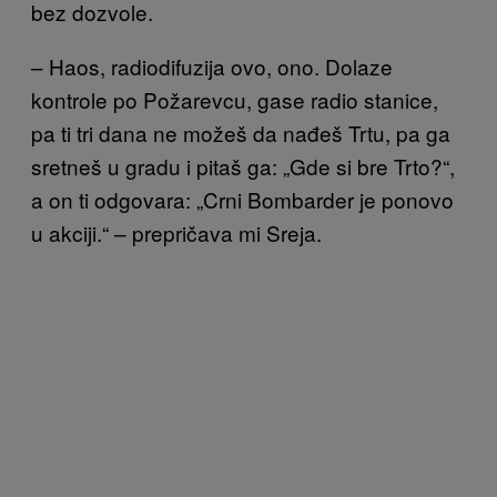
bez dozvole.
– Haos, radiodifuzija ovo, ono. Dolaze
kontrole po Požarevcu, gase radio stanice,
pa ti tri dana ne možeš da nađeš Trtu, pa ga
sretneš u gradu i pitaš ga: „Gde si bre Trto?“,
a on ti odgovara: „Crni Bombarder je ponovo
u akciji.“ – prepričava mi Sreja.