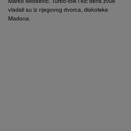
Marko Milošević. Turbo-folk i kič dens zvuk
vladali su iz njegovog dvorca, diskoteke
Madona.