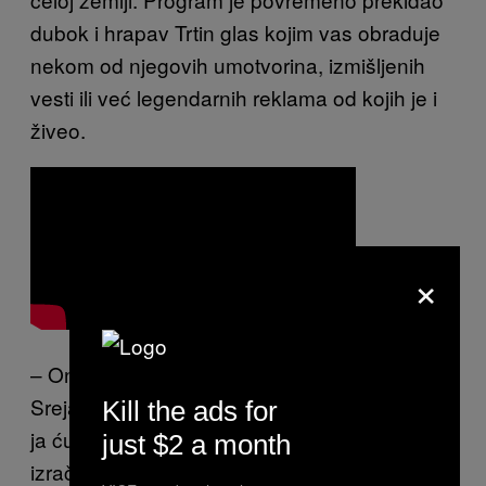
dubok i hrapav Trtin glas kojim vas obraduje
nekom od njegovih umotvorina, izmišljenih
vesti ili već legendarnih reklama od kojih je i
živeo.
×
– On je imao dve vrste naplate – objašnjava
Sreja. – Ili mu daš keš, ili on bude u fazonu, e
Kill the ads for
ja ću tebe da reklamiram i to te izađe…
just $2 a month
izračuna koliko je to… pet piva!