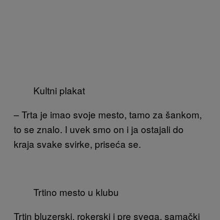
Kultni plakat
– Trta je imao svoje mesto, tamo za šankom,
to se znalo. I uvek smo on i ja ostajali do
kraja svake svirke, priseća se.
Trtino mesto u klubu
Trtin bluzerski, rokerski i pre svega, samački