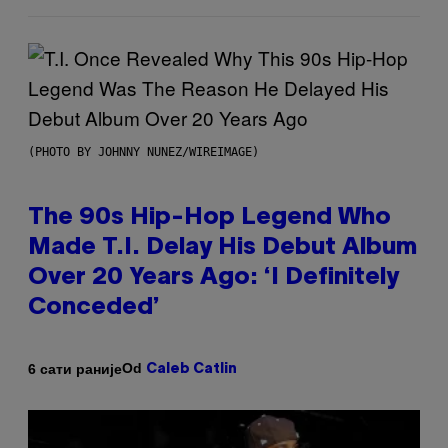
(PHOTO BY JOHNNY NUNEZ/WIREIMAGE)
The 90s Hip-Hop Legend Who
Made T.I. Delay His Debut Album
Over 20 Years Ago: ‘I Definitely
Conceded’
Od
6 сати раније
Caleb Catlin