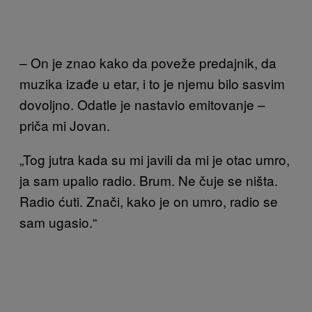
– On je znao kako da poveže predajnik, da
muzika izađe u etar, i to je njemu bilo sasvim
dovoljno. Odatle je nastavio emitovanje –
priča mi Jovan.
„Tog jutra kada su mi javili da mi je otac umro,
ja sam upalio radio. Brum. Ne čuje se ništa.
Radio ćuti. Znači, kako je on umro, radio se
sam ugasio.“