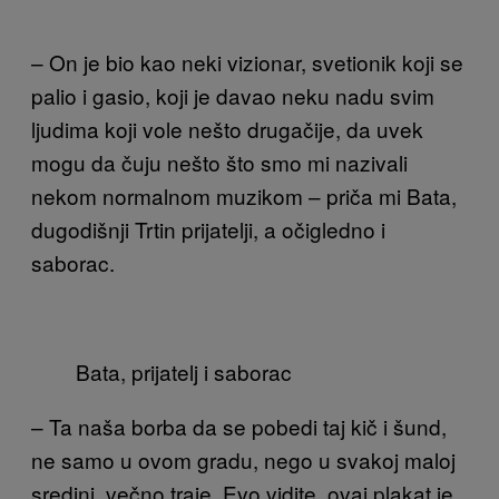
– On je bio kao neki vizionar, svetionik koji se
palio i gasio, koji je davao neku nadu svim
ljudima koji vole nešto drugačije, da uvek
mogu da čuju nešto što smo mi nazivali
nekom normalnom muzikom – priča mi Bata,
dugodišnji Trtin prijatelji, a očigledno i
saborac.
Bata, prijatelj i saborac
– Ta naša borba da se pobedi taj kič i šund,
ne samo u ovom gradu, nego u svakoj maloj
sredini, večno traje. Evo vidite, ovaj plakat je