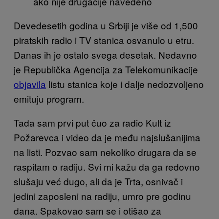
ako nije drugačije navedeno
Devedesetih godina u Srbiji je više od 1,500
piratskih radio i TV stanica osvanulo u etru.
Danas ih je ostalo svega desetak. Nedavno
je Republička Agencija za Telekomunikacije
objavila
listu stanica koje i dalje nedozvoljeno
emituju program.
Tada sam prvi put čuo za radio Kult iz
Požarevca i video da je među najslušanijima
na listi. Pozvao sam nekoliko drugara da se
raspitam o radiju. Svi mi kažu da ga redovno
slušaju već dugo, ali da je Trta, osnivač i
jedini zaposleni na radiju, umro pre godinu
dana. Spakovao sam se i otišao za