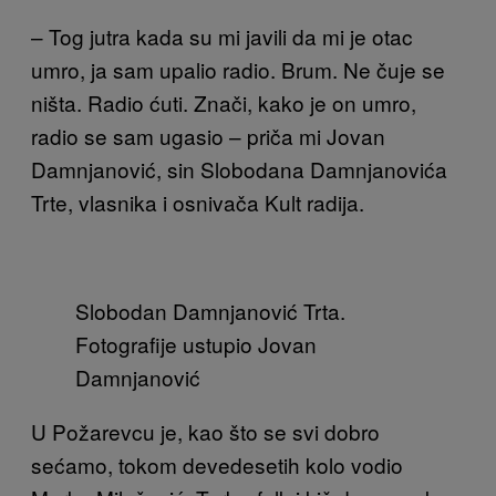
– Tog jutra kada su mi javili da mi je otac
umro, ja sam upalio radio. Brum. Ne čuje se
ništa. Radio ćuti. Znači, kako je on umro,
radio se sam ugasio – priča mi Jovan
Damnjanović, sin Slobodana Damnjanovića
Trte, vlasnika i osnivača Kult radija.
Slobodan Damnjanović Trta.
Fotografije ustupio Jovan
Damnjanović
U Požarevcu je, kao što se svi dobro
sećamo, tokom devedesetih kolo vodio