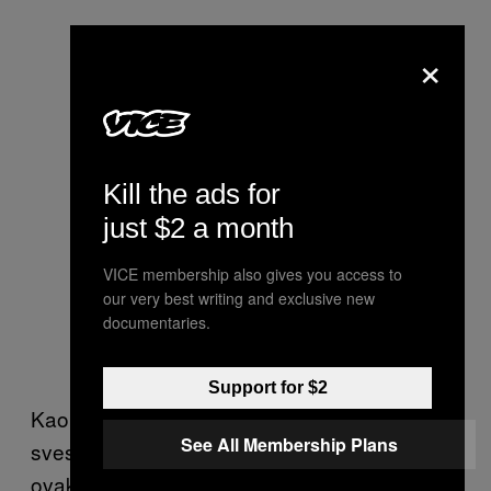
×
Kill the ads for
just $2 a month
VICE membership also gives you access to
our very best writing and exclusive new
documentaries.
.
— Calvin Klein
(@CalvinKlein)
January 30, 2016
Support for $2
Kao i obično, sve se svodi na slobodu i
See All Membership Plans
svestan izbor. Kim i Emili su odlučile da sebe
ovako predstave. To je njihova stvar. Muka mi