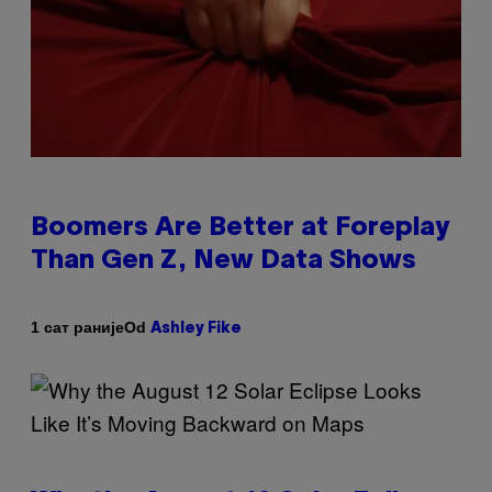
Boomers Are Better at Foreplay
Than Gen Z, New Data Shows
Od
1 сат раније
Ashley Fike