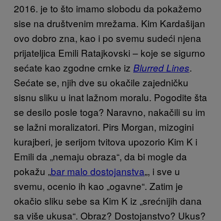
2016. je to što imamo slobodu da pokažemo
sise na društvenim mrežama. Kim Kardašijan
ovo dobro zna, kao i po svemu sudeći njena
prijateljica Emili Ratajkovski – koje se sigurno
sećate kao zgodne crnke iz
.
Blurred Lines
Sećate se, njih dve su okačile zajedničku
sisnu sliku u inat lažnom moralu. Pogodite šta
se desilo posle toga? Naravno, nakačili su im
se lažni moralizatori. Pirs Morgan, mizogini
kurajberi, je serijom tvitova upozorio Kim K i
Emili da „nemaju obraza“, da bi mogle da
pokažu „
bar malo dostojanstva
„, i sve u
svemu, ocenio ih kao „ogavne“. Zatim je
okačio sliku sebe sa Kim K iz „srećnijih dana
sa više ukusa“. Obraz? Dostojanstvo? Ukus?