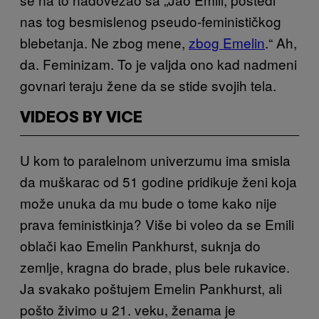
nas tog besmislenog pseudo-feminističkog
blebetanja. Ne zbog mene,
zbog Emelin
.“ Ah,
da. Feminizam. To je valjda ono kad nadmeni
govnari teraju žene da se stide svojih tela.
VIDEOS BY VICE
U kom to paralelnom univerzumu ima smisla
da muškarac od 51 godine pridikuje ženi koja
može unuka da mu bude o tome kako nije
prava feministkinja? Više bi voleo da se Emili
oblači kao Emelin Pankhurst, suknja do
zemlje, kragna do brade, plus bele rukavice.
Ja svakako poštujem Emelin Pankhurst, ali
pošto živimo u 21. veku, ženama je