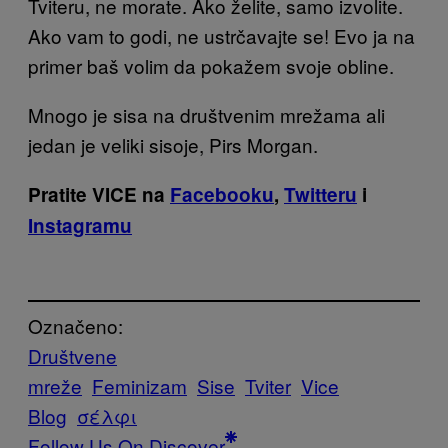
Tviteru, ne morate. Ako želite, samo izvolite.
Ako vam to godi, ne ustrčavajte se! Evo ja na
primer baš volim da pokažem svoje obline.
Mnogo je sisa na društvenim mrežama ali
jedan je veliki sisoje, Pirs Morgan.
Pratite VICE na
Facebooku
,
Twitteru
i
Instagramu
Označeno:
Društvene
mreže
Feminizam
Sise
Tviter
Vice
Blog
σέλφι
Follow Us On Discover