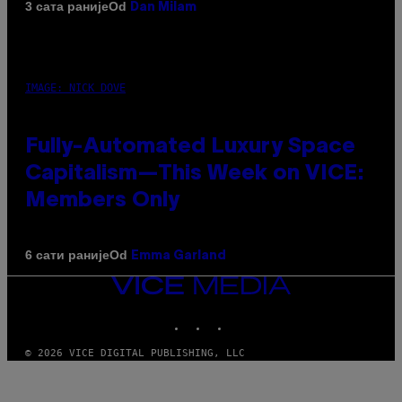
Od
3 сата раније
Dan Milam
IMAGE: NICK DOVE
Fully-Automated Luxury Space
Capitalism—This Week on VICE:
Members Only
Od
6 сати раније
Emma Garland
VICE
MEDIA
INSTAGRAM
TIKTOK
YOUTUBE
© 2026 VICE DIGITAL PUBLISHING, LLC