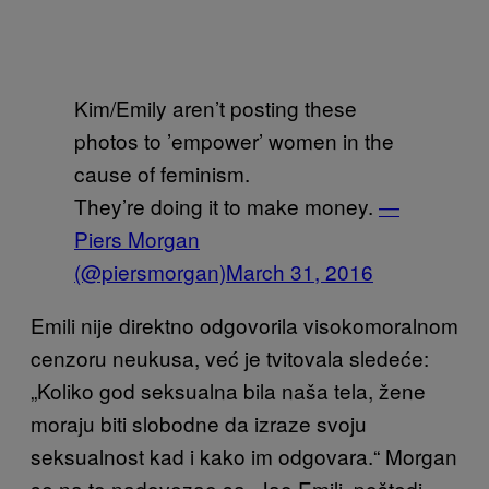
Kim/Emily aren’t posting these
photos to ’empower’ women in the
cause of feminism.
They’re doing it to make money.
—
Piers Morgan
(@piersmorgan)
March 31, 2016
Emili nije direktno odgovorila visokomoralnom
cenzoru neukusa, već je tvitovala sledeće:
„Koliko god seksualna bila naša tela, žene
moraju biti slobodne da izraze svoju
seksualnost kad i kako im odgovara.“ Morgan
se na to nadovezao sa „Jao Emili, poštedi