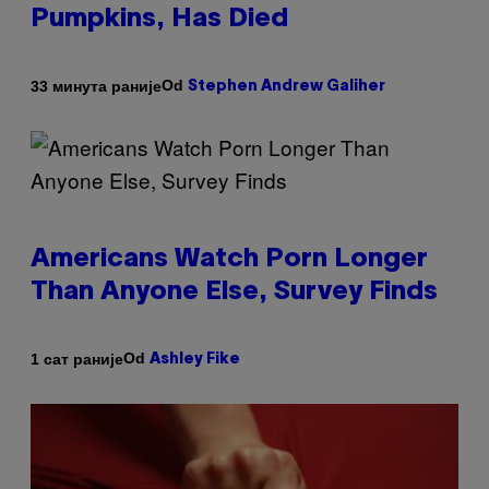
Pumpkins, Has Died
Od
33 минута раније
Stephen Andrew Galiher
Americans Watch Porn Longer
Than Anyone Else, Survey Finds
Od
1 сат раније
Ashley Fike