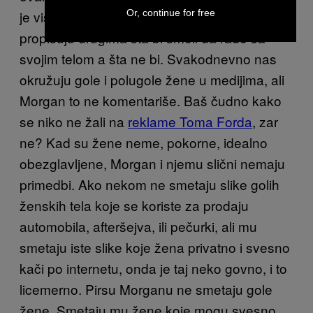
je više od ljudi koji misle da imaju pravo da
Or, continue for free
propisuju drugima šta bi smeli da rade sa
svojim telom a šta ne bi. Svakodnevno nas
okružuju gole i polugole žene u medijima, ali
Morgan to ne komentariše. Baš čudno kako
se niko ne žali na
reklame Toma Forda
, zar
ne? Kad su žene neme, pokorne, idealno
obezglavljene, Morgan i njemu slični nemaju
primedbi. Ako nekom ne smetaju slike golih
ženskih tela koje se koriste za prodaju
automobila, afteršejva, ili pečurki, ali mu
smetaju iste slike koje žena privatno i svesno
kači po internetu, onda je taj neko govno, i to
licemerno. Pirsu Morganu ne smetaju gole
žene. Smetaju mu žene koje mogu svesno