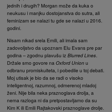
jednih i drugih? Morgan može da kuka o
neukusu i manjku dostojanstva do sutra, ali
feminizam se nalazi tu gde se nalazi u 2016.
godini.
Nisam nikad srela Emili, ali imala sam
zadovoljstvo da upoznam Elu Evans pre par
godina – zgodnu plavušu iz
.
Blurred Lines
Držale smo govore na
u
Oxford Union
odbranu promiskuiteta, i pobedile u toj debati.
Moj utisak je bio da se radi o visoko
inteligentnoj, razumnoj, odmerenoj mladoj
ženi. Nije bila neka praznoglava drolja, a
nema razloga ni da pretpostavljamo da su
Kim K ili Emili Rajtakovski praznoglave drolje.