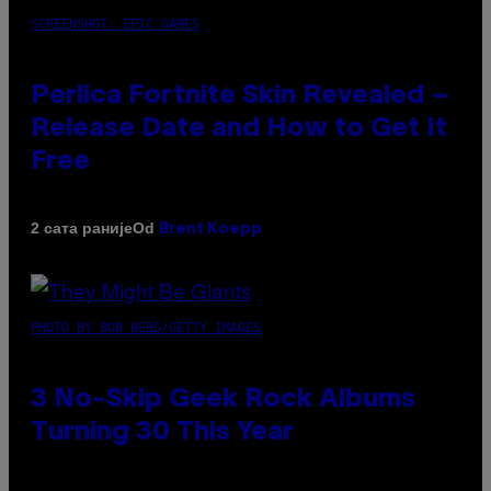
SCREENSHOT: EPIC GAMES
Perlica Fortnite Skin Revealed –
Release Date and How to Get It
Free
Od
2 сата раније
Brent Koepp
PHOTO BY BOB BERG/GETTY IMAGES
3 No-Skip Geek Rock Albums
Turning 30 This Year