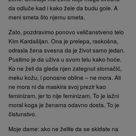
da odluče kad i kako žele da budu gole. A
meni smeta što njemu smeta.
Zato, pozdravimo ponovo veličanstveno telo
Kim Kardašijan. Ona je prelepa, raskošna,
odrasla žena svesna da je život samo jedan.
Pustimo je da uživa u svom telu kako hoće.
Ko ne želi da gleda njen zategnut stomačić,
meku kožu, i ponosne obline – ne mora. Ali
ne mora ni da maskira svoj prezir kao
feminizam, jer to nije feminizam. To je lažni
moral koga je ženama odavno dosta. To je
čistunstvo.
Moje dame: ako ne želite da se skidate na