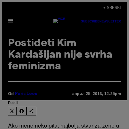
Скочи
+ SRPSKI
на
Otvori
садржај
SUBSCRIBE
NEWSLETTER
Meni
Postideti Kim
Kardašijan nije svrha
feminizma
Od
април 25, 2016, 12:25pm
Paris Lees
Podeli:
Ako mene neko pita, najbolja stvar za žene u