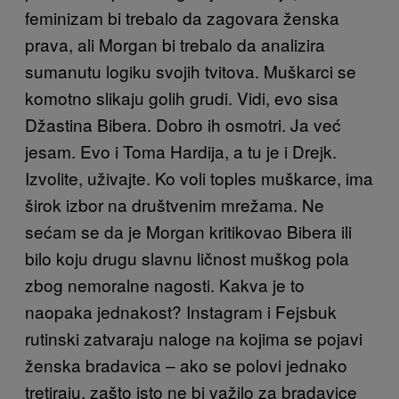
feminizam bi trebalo da zagovara ženska
prava, ali Morgan bi trebalo da analizira
sumanutu logiku svojih tvitova. Muškarci se
komotno slikaju golih grudi. Vidi, evo sisa
Džastina Bibera. Dobro ih osmotri. Ja već
jesam. Evo i Toma Hardija, a tu je i Drejk.
Izvolite, uživajte. Ko voli toples muškarce, ima
širok izbor na društvenim mrežama. Ne
sećam se da je Morgan kritikovao Bibera ili
bilo koju drugu slavnu ličnost muškog pola
zbog nemoralne nagosti. Kakva je to
naopaka jednakost? Instagram i Fejsbuk
rutinski zatvaraju naloge na kojima se pojavi
ženska bradavica – ako se polovi jednako
tretiraju, zašto isto ne bi važilo za bradavice