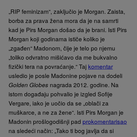
„RIP feminizam“, zaključio je Morgan. Zaista,
borba za prava žena mora da je na samrti
kad je Pirs Morgan došao da je brani. Isti Pirs
Morgan koji godinama ističe koliko je
„zgađen“ Madonom, čije je telo po njemu
„toliko odvratno mišićavo da me bukvalno
fizički tera na povraćanje.“ Taj
komentar
usledio je posle Madonine pojave na dodeli
nagrada 2012. godine. Na
Golden Globes
istom događaju pohvalio je izgled Sofije
Vergare, iako je uočio da se „oblači za
muškarce, a ne za žene“. Isti Pirs Morgan je
Madonin prošlogodišnji pad
prokomentarisao
na sledeći način: „Tako ti bog javlja da si