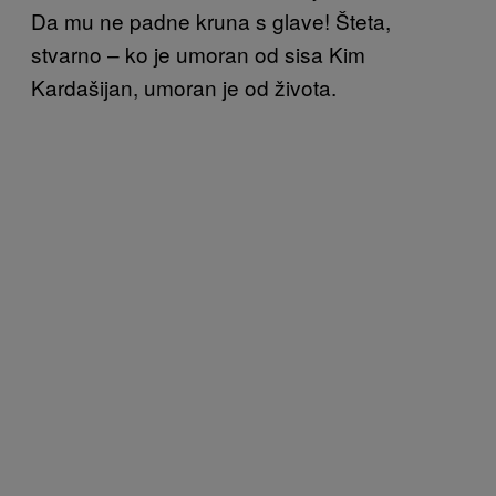
Da mu ne padne kruna s glave! Šteta,
stvarno – ko je umoran od sisa Kim
Kardašijan, umoran je od života.