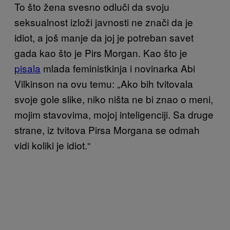
To što žena svesno odluči da svoju
seksualnost izloži javnosti ne znači da je
idiot, a još manje da joj je potreban savet
gada kao što je Pirs Morgan. Kao što je
pisala
mlada feministkinja i novinarka Abi
Vilkinson na ovu temu: „Ako bih tvitovala
svoje gole slike, niko ništa ne bi znao o meni,
mojim stavovima, mojoj inteligenciji. Sa druge
strane, iz tvitova Pirsa Morgana se odmah
vidi koliki je idiot.“