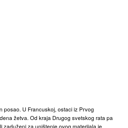
.
an posao. U Francuskoj, ostaci iz Prvog
ozdena žetva. Od kraja Drugog svetskog rata pa
li zaduženi za uništenje ovog materijala je