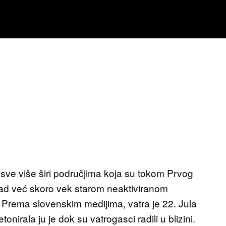
 sve više širi područjima koja su tokom Prvog
 sad već skoro vek starom neaktiviranom
. Prema slovenskim medijima, vatra je 22. Jula
nirala ju je dok su vatrogasci radili u blizini.