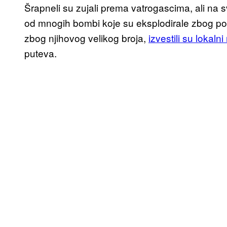
Šrapneli su zujali prema vatrogascima, ali na 
od mnogih bombi koje su eksplodirale zbog poža
zbog njihovog velikog broja,
izvestili su lokalni
puteva.