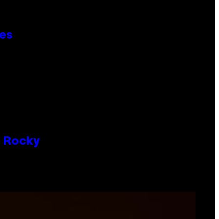
ies
P Rocky