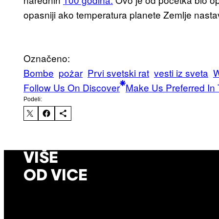
opasniji ako temperatura planete Zemlje nastav
Označeno:
Bombe
pożar
Prvi svetski rat
vesti iz sveta
Follow Us On Discover
Make Us Preferred In 
Podeli:
VIŠE
OD VICE