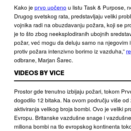
Kako je
prvo uočeno
u listu Task & Purpose, n
Drugog svetskog rata, predstavljaju veliki pro
vojnika radi na obuzdavanju požara, koji se pr
je to što zbog neeksplodiranih ubojnih sredst
požar, već mogu da deluju samo na njegovim i
protiv požara intenzivno borimo iz vazduha,”
r
odbrane, Marjan Šarec.
VIDEOS BY VICE
Prostor gde trenutno izbijaju požari, tokom Pr
dogodilo 12 bitaka. Na ovom području više od 2
aktiviranja velikog broja bombi. Ovo je veliki 
Evropu. Britanske vazdušne snage i vazdušne 
miliona bombi na tlo evropskog kontinenta to