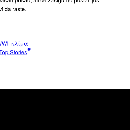
i da raste.
WWI
κλίμα
Top Stories