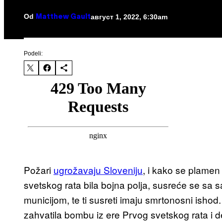
Od
август 1, 2022, 6:30am
Matthew Gault
Podeli:
Požari
ugrožavaju Sloveniju
, i kako se plamen
svetskog rata bila bojna polja, susreće se sa
municijom, te ti susreti imaju smrtonosni ishod
zahvatila bombu iz ere Prvog svetskog rata i deto