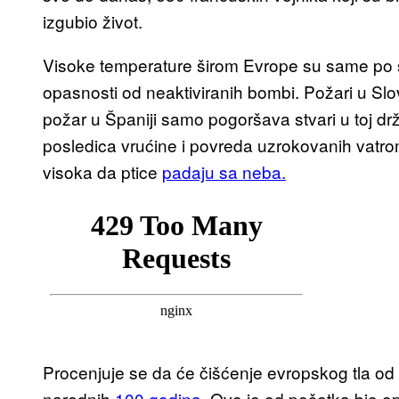
izgubio život.
Visoke temperature širom Evrope su same po
opasnosti od neaktiviranih bombi. Požari u Slove
požar u Španiji samo pogoršava stvari u toj dr
posledica vrućine i povreda uzrokovanih vatrom.
visoka da ptice
padaju sa neba.
Procenjuje se da će čišćenje evropskog tla od p
narednih
100 godina.
Ovo je od početka bio op