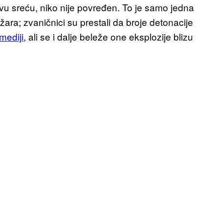
svu sreću, niko nije povređen. To je samo jedna
ra; zvaničnici su prestali da broje detonacije
 mediji
, ali se i dalje beleže one eksplozije blizu