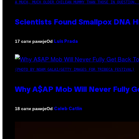
A MUCH, MUCH OLDER CHILEAN MUMMY THAN THOSE IN QUESTION. 
Scientists Found Smallpox DNA H
Od
17 сати раније
Luis Prada
(PHOTO BY NOAM GALAI/GETTY IMAGES FOR TRIBECA FESTIVAL)
Why A$AP Mob Will Never Fully G
Od
18 сати раније
Caleb Catlin