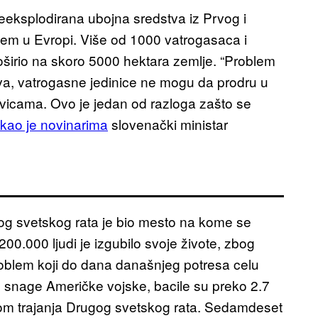
eeksplodirana ubojna sredstva iz Prvog i
blem u Evropi. Više od 1000 vatrogasaca i
oširio na skoro 5000 hektara zemlje. “Problem
ava, vatrogasne jedinice ne mogu da prodru u
vicama. Ovo je jedan od razloga zašto se
ekao je novinarima
slovenački ministar
vog svetskog rata je bio mesto na kome se
00.000 ljudi je izgubilo svoje živote, zbog
problem koji do dana današnjeg potresa celu
snage Američke vojske, bacile su preko 2.7
kom trajanja Drugog svetskog rata. Sedamdeset