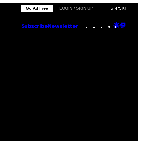
Go Ad Free
LOGIN / SIGN UP
+ SRPSKI
Instagram
TikTok
YouTube
Google
Goog
Subscribe
Newsletter
Discove
Top
Posts