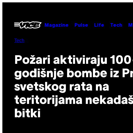
Скочи
на
садржај
Otvori
Magazine
Pulse
Life
Tech
M
Meni
Tech
Požari aktiviraju 100
godišnje bombe iz P
svetskog rata na
teritorijama nekadaš
bitki