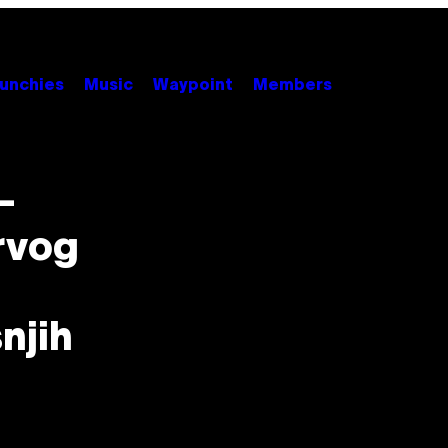
unchies
Music
Waypoint
Members
-
rvog
njih