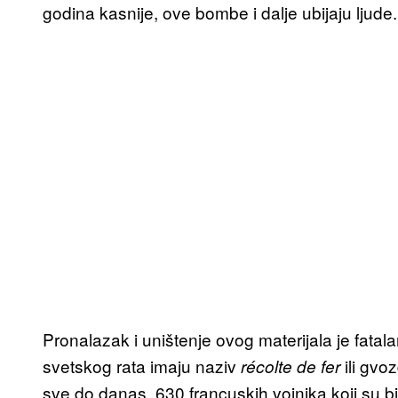
godina kasnije, ove bombe i dalje ubijaju ljude
Pronalazak i uništenje ovog materijala je fatal
svetskog rata imaju naziv
ili gv
récolte de fer
sve do danas, 630 francuskih vojnika koji su bi