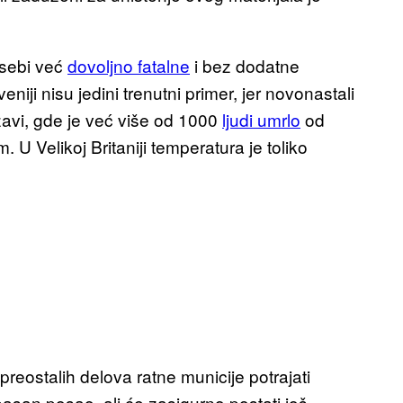
 sebi već
dovoljno fatalne
i bez dodatne
niji nisu jedini trenutni primer, jer novonastali
žavi, gde je već više od 1000
ljudi umrlo
od
 U Velikoj Britaniji temperatura je toliko
reostalih delova ratne municije potrajati
asan posao, ali će zasigurno postati još