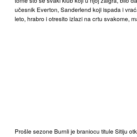
tome što se svaki klub koji u njoj zaigra, bilo da
učesnik Everton, Sanderlend koji ispada i vraća 
leto, hrabro i otresito izlazi na crtu svakome, 
Prošle sezone Burnli je braniocu titule Sitiju 