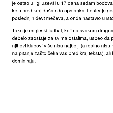
je ostao u ligi uzevši u 17 dana sedam bodova Ju
kola pred kraj došao do opstanka. Lester je g
poslednjih devt mečeva, a onda nastavio u istom
Tako je engleski fudbal, koji na svakom drugo
debelo zaostaje za svima ostalima, uspeo da p
njihovi klubovi više nisu najbolji (a realno nisu
na pitanje zašto čeka vas pred kraj teksta), al
dominiraju.