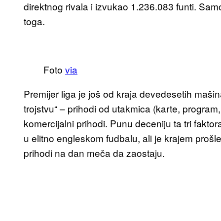
direktnog rivala i izvukao 1.236.083 funti. Sam
toga.
Foto
via
Premijer liga je još od kraja devedesetih maš
trojstvu“ – prihodi od utakmica (karte, program
komercijalni prihodi. Punu deceniju ta tri fakto
u elitno engleskom fudbalu, ali je krajem prošl
prihodi na dan meča da zaostaju.