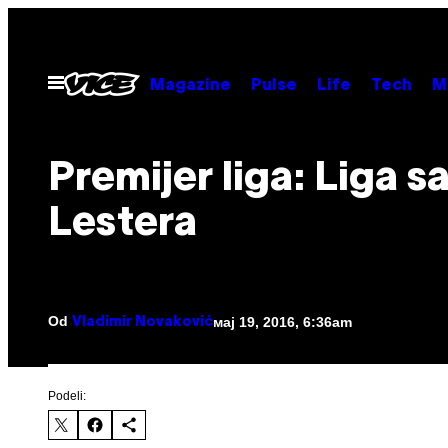
Скочи
на
садржај
Otvori
Magazine
Pulse
Life
Tech
M
Meni
​Premijer liga: Liga s
Lestera
Od
мај 19, 2016, 6:36am
Vladimir Novaković
Podeli: