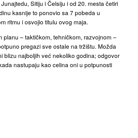
najtedu, Sitiju i Čelsiju i od 20. mesta četiri
odinu kasnije to ponovio sa 7 pobeda u
 ritmu i osvojio titulu ovog maja.
m planu – taktičkom, tehničkom, razvojnom –
otpuno pregazi sve ostale na tržištu. Možda
 ni blizu najboljih već nekoliko godina; odgovor
i kada nastupaju kao celina oni u potpunosti