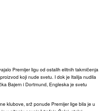
jalo Premijer ligu od ostalih elitnih takmičenja
roizvod koji nude svetu. I dok je Italija nudila
ačka Bajern i Dortmund, Engleska je svetu
ne klubove, srž ponude Premijer lige bila je u