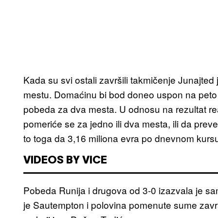
Kada su svi ostali završili takmičenje Junajte
mestu. Domaćinu bi bod doneo uspon na peto 
pobeda za dva mesta. U odnosu na rezultat r
pomeriće se za jedno ili dva mesta, ili da pre
to toga da 3,16 miliona evra po dnevnom kursu
VIDEOS BY VICE
Pobeda Runija i drugova od 3-0 izazvala je s
je Sautempton i polovina pomenute sume završi