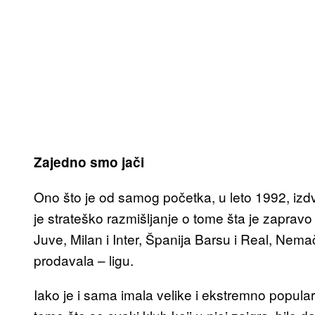
Zajedno smo jači
Ono što je od samog početka, u leto 1992, izdva
je strateško razmišljanje o tome šta je zapravo p
Juve, Milan i Inter, Španija Barsu i Real, Nem
prodavala – ligu.
Iako je i sama imala velike i ekstremno popular