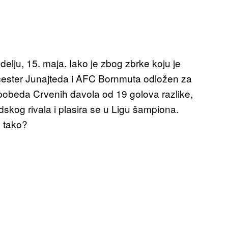
delju, 15. maja. Iako je zbog zbrke koju je
ester Junajteda i AFC Bornmuta odložen za
, pobeda Crvenih đavola od 19 golova razlike,
kog rivala i plasira se u Ligu šampiona.
e tako?