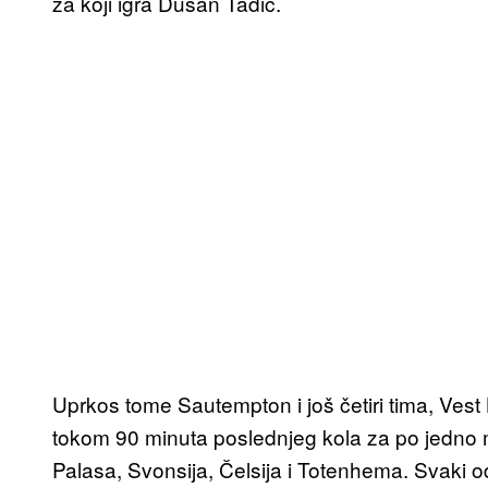
za koji igra Dušan Tadić.
Uprkos tome Sautempton i još četiri tima, Vest
tokom 90 minuta poslednjeg kola za po jedno m
Palasa, Svonsija, Čelsija i Totenhema. Svaki 