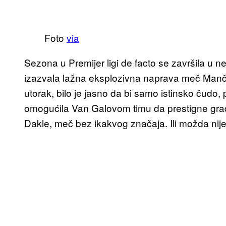
Foto
via
Sezona u Premijer ligi de facto se završila u ne
izazvala lažna eksplozivna naprava meč Manč
utorak, bilo je jasno da bi samo istinsko čudo
omogućila Van Galovom timu da prestigne grads
Dakle, meč bez ikakvog značaja. Ili možda nij