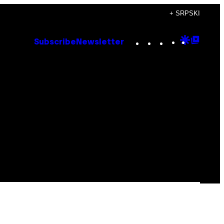
+ SRPSKI
Instagram
TikTok
YouTube
Google
Goog
Subscribe
Newsletter
Discove
Top
Posts