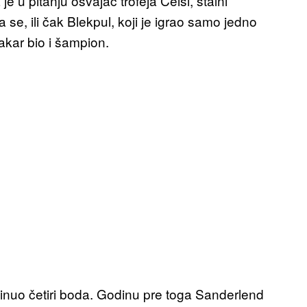
 je u pitanju osvajač trofeja Čelsi, stalni
se, ili čak Blekpul, koji je igrao samo jedno
makar bio i šampion.
otkinuo četiri boda. Godinu pre toga Sanderlend