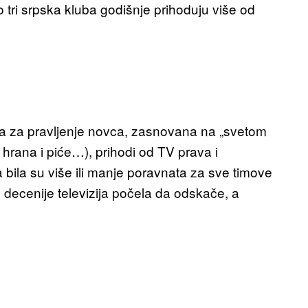
o tri srpska kluba godišnje prihoduju više od
ina za pravljenje novca, zasnovana na „svetom
, hrana i piće…), prihodi od TV prava i
ra bila su više ili manje poravnata za sve timove
e decenije televizija počela da odskače, a