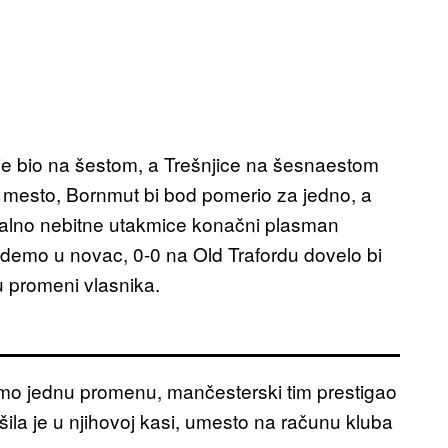
d je bio na šestom, a Trešnjice na šesnaestom
mesto, Bornmut bi bod pomerio za jedno, a
ealno nebitne utakmice konačni plasman
vedemo u novac, 0-0 na Old Trafordu dovelo bi
 promeni vlasnika.
amo jednu promenu, mančesterski tim prestigao
la je u njihovoj kasi, umesto na računu kluba