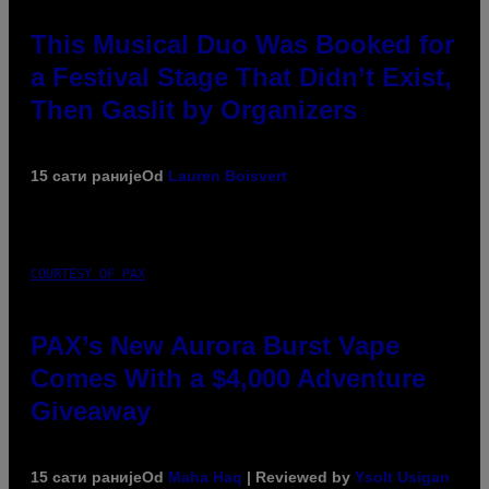
This Musical Duo Was Booked for
a Festival Stage That Didn’t Exist,
Then Gaslit by Organizers
15 сати раније
Od
Lauren Boisvert
COURTESY OF PAX
PAX’s New Aurora Burst Vape
Comes With a $4,000 Adventure
Giveaway
15 сати раније
Od
Maha Haq
| Reviewed by
Ysolt Usigan