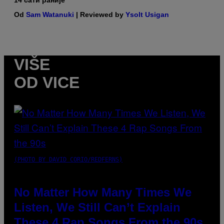
14 сати раније
Od
Sam Watanuki
| Reviewed by
Ysolt Usigan
VIŠE
OD VICE
(PHOTO BY DAVID CORIO/REDFERNS)
No Matter How Many Times We
Listen, We Still Can’t Explain
These 4 Rap Songs From the 90s