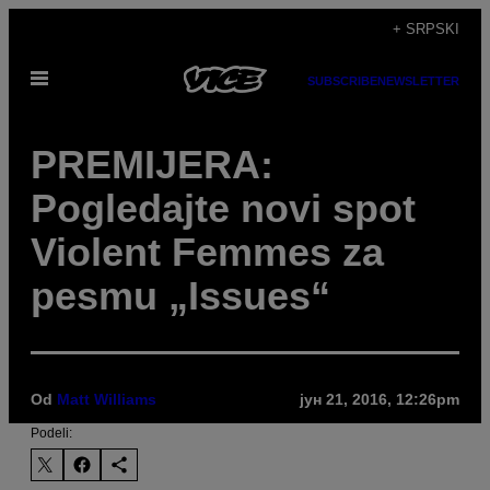
Скочи
+ SRPSKI
на
Otvori
садржај
SUBSCRIBE
NEWSLETTER
Meni
PREMIJERA:
Pogledajte novi spot
Violent Femmes za
pesmu „Issues“
Od
Matt Williams
јун 21, 2016, 12:26pm
Podeli: