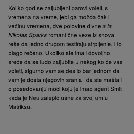
Koliko god se zaljubljeni parovi voleli, s
vremena na vreme, jebi ga možda čak i
većinu vremena, dve polovine divne
a la
romantične veze iz snova
Nikolas Sparks
reše da jedno drugom testiraju strpljenje. I to
blago rečeno. Ukoliko ste imali dovoljno
sreće da se ludo zaljubite u nekog ko će vas
voleti, sigurno vam se desilo bar jednom da
vam je dosta njegovih sranja i da ste maštali
o posedovanju moći koju je imao agent Smit
kada je Neu zalepio usne za svoj um u
Matriksu.