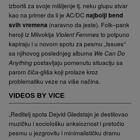
izboriš za svoje mišljenje tj. neku glupu stvar
kao na primer da li je AC/DC
najbolji bend
(naravno da jeste). Folk–pank
svih vremena
heroji iz Milvokija
to potpuno
Violent Femmes
kapiraju i u novom spotu za pesmu „Issues“
sa njihovog poslednjeg albuma
We Can Do
postavljaju pomenutu situaciju sa
Anything
parom čiča-gliša koji prolaze kroz
problematiku veze na više načina.
VIDEOS BY VICE
„Reditelj spota Dejvid Gledstajn je destilovao
muzičku i sociološku anksioznost i pretočio
pesmu u jezgrovitu i minimalističku dramu