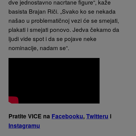
dve jednostavno nacrtane figure“, kaže
basista Brajan Riči. „Svako ko se nekada
našao u problematičnoj vezi će se smejati,
plakati i smejati ponovo. Jedva čekamo da
ljudi vide spot i da se pojave neke
nominacije, nadam se“.
Pratite VICE na
Facebooku
,
Twitteru
i
Instagramu