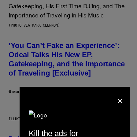
(PHOTO VIA MARK CLENNON)
‘You Can’t Fake an Experience’:
Odeal Talks His New EP,
Gatekeeping, and the Importance
of Traveling [Exclusive]
6 минута раније
Od
Caleb Catlin
×
ILLUSTRATION BY REESA.
Kill the ads for