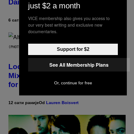
Daily Horoscope: August 6, 2026
just $2 a month
VICE membership also gives you access to
6 сати раније
Od
Ashley Fike
our very best writing and exclusive new
documentaries.
(PHOTO BY MICK HUTSON/REDFERNS)
Support for $2
See All Membership Plans
Looking For the Perfect Alt-Rock
Mixtape for Your Boo? I Made It
Or, continue for free
for You Already
12 сати раније
Od
Lauren Boisvert