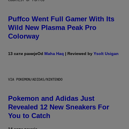
COURTESY OF PUFFCO
Puffco Went Full Gamer With Its
Wild New Plasma Peak Pro
Colorway
13 сати раније
Od
Maha Haq
| Reviewed by
Ysolt Usigan
VIA POKEMON/ADIDAS/NINTENDO
Pokemon and Adidas Just
Revealed 12 New Sneakers For
You to Catch