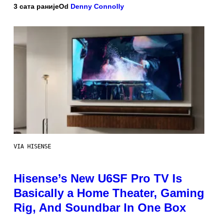
3 сата раније
Od
Denny Connolly
VIA HISENSE
Hisense’s New U6SF Pro TV Is
Basically a Home Theater, Gaming
Rig, And Soundbar In One Box