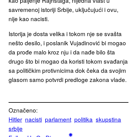
kao paljenje Rajhstaga, nijedna vlast u
savremenoj istoriji Srbije, uključujući i ovu,
nije kao nacisti.
Istorija je dosta velika i tokom nje se svašta
nešto desilo, i poslanik Vujadinović bi mogao
da prođe malo kroz nju i da nađe bilo šta
drugo što bi mogao da koristi tokom svađanja
sa političkim protivnicima dok čeka da svojim
glasom samo potvrdi predloge zakona vlade.
Označeno:
Hitler
nacisti
parlament
politika
skupstina
srbije