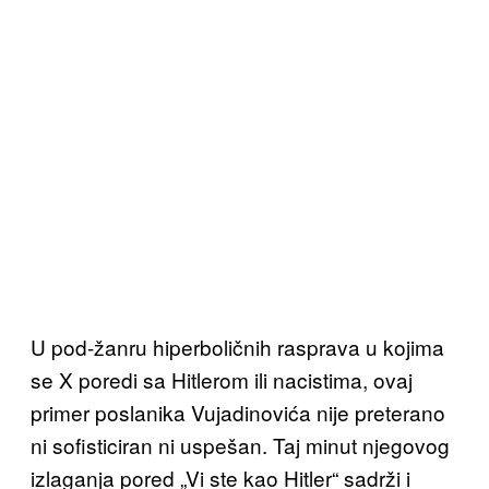
U pod-žanru hiperboličnih rasprava u kojima
se X poredi sa Hitlerom ili nacistima, ovaj
primer poslanika Vujadinovića nije preterano
ni sofisticiran ni uspešan. Taj minut njegovog
izlaganja pored „Vi ste kao Hitler“ sadrži i