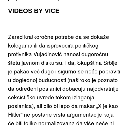
VIDEOS BY VICE
Zarad kratkoročne potrebe da se dokaže
kolegama ili da isprovocira političkog
protivnika Vujadinović nanosi dugoročnu
štetu javnom diskursu. I da, Skupština Srbije
je pakao već dugo i sigurno se neće popraviti
u doglednoj budućnosti (naširoko je poznato
da određeni poslanici dobacuju najodvratnije
seksističke uvrede tokom izlaganja
poslanica), ali bilo bi lepo da makar „X je kao
Hitler“ ne postane vrsta argumentacije koja
će biti toliko normalizovana da više neće ni