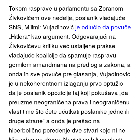
Tokom rasprave u parlamentu sa Zoranom
Živkovićem ove nedelje, poslanik vladajuće
SNS, Milimir Vujadinović
je odlučio da povuče
„Hitlera“ kao argument. Odgovarajući na
Živkovićevu kritiku već ustaljene prakse
vladajuće koalicije da spamuje raspravu
gomilom amandmana na predlog a zakona, a
onda ih sve povuče pre glasanja, Vujadinović
je u nekoherentnom izlaganju prvo optužio
da je poslanik opozicije taj koji pokušava „da
preuzme neograničena prava i neograničenu
vlast time što ćete ućutkati poslanike jedne ili
druge strane“ a onda je prešao na
hiperbolično poređenje dve stvari koje ni ne
liče jedna na drugu. Nacisti su bili na vlasti