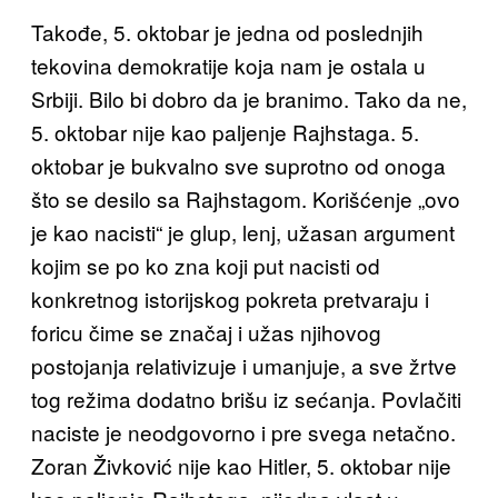
Takođe, 5. oktobar je jedna od poslednjih
tekovina demokratije koja nam je ostala u
Srbiji. Bilo bi dobro da je branimo. Tako da ne,
5. oktobar nije kao paljenje Rajhstaga. 5.
oktobar je bukvalno sve suprotno od onoga
što se desilo sa Rajhstagom. Korišćenje „ovo
je kao nacisti“ je glup, lenj, užasan argument
kojim se po ko zna koji put nacisti od
konkretnog istorijskog pokreta pretvaraju i
foricu čime se značaj i užas njihovog
postojanja relativizuje i umanjuje, a sve žrtve
tog režima dodatno brišu iz sećanja. Povlačiti
naciste je neodgovorno i pre svega netačno.
Zoran Živković nije kao Hitler, 5. oktobar nije