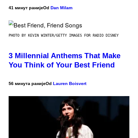
41 минут раније
Od
Dan Milam
PHOTO BY KEVIN WINTER/GETTY IMAGES FOR RADIO DISNEY
3 Millennial Anthems That Make
You Think of Your Best Friend
56 минута раније
Od
Lauren Boisvert