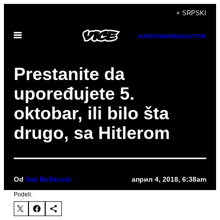
Скочи
+ SRPSKI
на
Otvori
садржај
SUBSCRIBE
NEWSLETTER
Meni
Prestanite da
upoređujete 5.
oktobar, ili bilo šta
drugo, sa Hitlerom
Od
Vuk Bošković
април 4, 2018, 6:38am
Podeli: