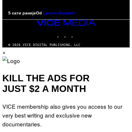
5 сати раније
Od
Lauren Boisvert
VICE
MEDIA
INSTAGRAM
TIKTOK
YOUTUBE
© 2026 VICE DIGITAL PUBLISHING, LLC
×
KILL THE ADS FOR
JUST $2 A MONTH
VICE membership also gives you access to our
very best writing and exclusive new
documentaries.