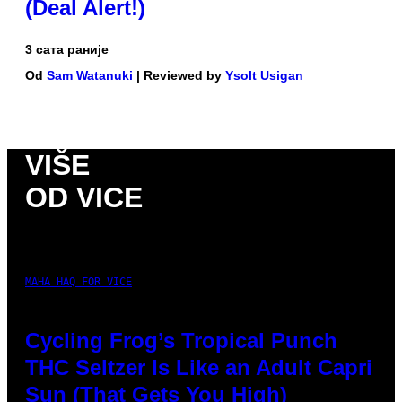
(Deal Alert!)
3 сата раније
Od
Sam Watanuki
| Reviewed by
Ysolt Usigan
VIŠE
OD VICE
MAHA HAQ FOR VICE
Cycling Frog’s Tropical Punch
THC Seltzer Is Like an Adult Capri
Sun (That Gets You High)