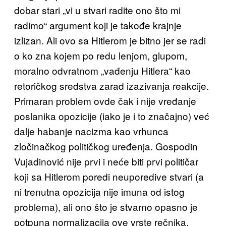
dobar stari „vi u stvari radite ono što mi
radimo“ argument koji je takođe krajnje
izlizan. Ali ovo sa Hitlerom je bitno jer se radi
o ko zna kojem po redu lenjom, glupom,
moralno odvratnom „vađenju Hitlera“ kao
retoričkog sredstva zarad izazivanja reakcije.
Primaran problem ovde čak i nije vređanje
poslanika opozicije (iako je i to značajno) već
dalje habanje nacizma kao vrhunca
zločinačkog političkog uređenja. Gospodin
Vujadinović nije prvi i neće biti prvi političar
koji sa Hitlerom poredi neuporedive stvari (a
ni trenutna opozicija nije imuna od istog
problema), ali ono što je stvarno opasno je
potpuna normalizacija ove vrste rečnika.