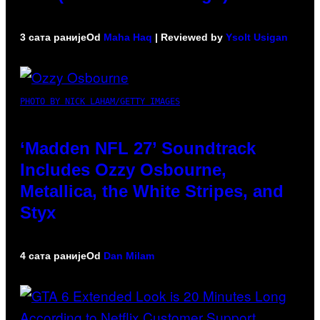
3 сата раније
Od
Maha Haq
| Reviewed by
Ysolt Usigan
PHOTO BY NICK LAHAM/GETTY IMAGES
‘Madden NFL 27’ Soundtrack
Includes Ozzy Osbourne,
Metallica, the White Stripes, and
Styx
4 сата раније
Od
Dan Milam