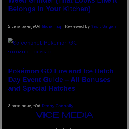
Weed Grinder (That Looks Like It
Belongs in Your Kitchen)
2 сата раније
Od
Maha Haq
| Reviewed by
Ysolt Usigan
SCREENSHOT: POKEMON GO
Pokémon GO Fire and Ice Hatch
Day Event Guide – All Bonuses
and Special Hatches
3 сата раније
Od
Denny Connolly
VICE
MEDIA
INSTAGRAM
TIKTOK
YOUTUBE