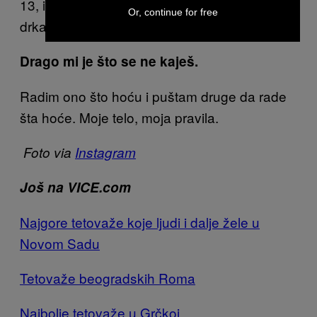
13, i učim i da ih sam radim. Majka me ne
Or, continue for free
drka zbog toga.
Drago mi je što se ne kaješ.
Radim ono što hoću i puštam druge da rade
šta hoće. Moje telo, moja pravila.
Foto via
Instagram
Još na VICE.com
Najgore tetovaže koje ljudi i dalje žele u
Novom Sadu
Tetovaže beogradskih Roma
Najbolje tetovaže u Grčkoj