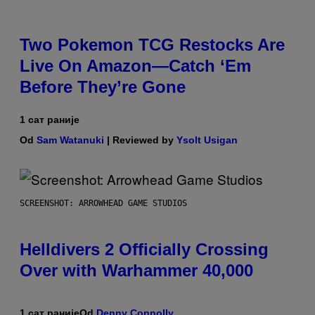
Two Pokemon TCG Restocks Are
Live On Amazon—Catch ‘Em
Before They’re Gone
1 сат раније
Od
Sam Watanuki
| Reviewed by
Ysolt Usigan
SCREENSHOT: ARROWHEAD GAME STUDIOS
Helldivers 2 Officially Crossing
Over with Warhammer 40,000
1 сат раније
Od
Denny Connolly