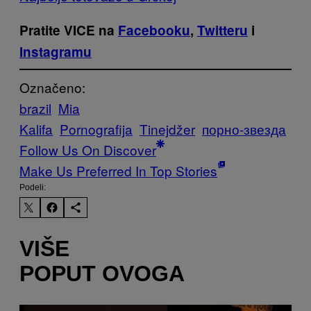
Pratite VICE na
Facebooku
,
Twitteru
i
Instagramu
Označeno:
brazil
Mia
Kalifa
Pornografija
Tinejdžer
порно-звезда
Follow Us On Discover
Make Us Preferred In Top Stories
Podeli:
VIŠE
POPUT OVOGA