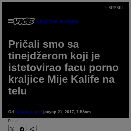
Скочи
+ SRPSKI
на
Otvori
Subscribe
Newsletter
садржај
Meni
Pričali smo sa
tinejdžerom koji je
istetovirao facu porno
kraljice Mije Kalife na
telu
Od
Débora Lopes
јануар 21, 2017, 7:58am
Podeli: