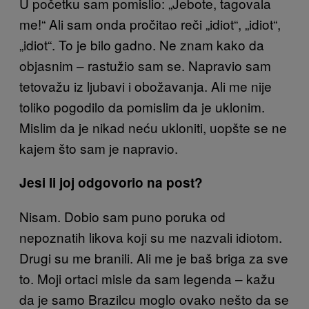
U početku sam pomislio: „Jebote, tagovala
me!“ Ali sam onda pročitao reči „idiot“, „idiot“,
„idiot“. To je bilo gadno. Ne znam kako da
objasnim – rastužio sam se. Napravio sam
tetovažu iz ljubavi i obožavanja. Ali me nije
toliko pogodilo da pomislim da je uklonim.
Mislim da je nikad neću ukloniti, uopšte se ne
kajem što sam je napravio.
Jesi li joj odgovorio na post?
Nisam. Dobio sam puno poruka od
nepoznatih likova koji su me nazvali idiotom.
Drugi su me branili. Ali me je baš briga za sve
to. Moji ortaci misle da sam legenda – kažu
da je samo Brazilcu moglo ovako nešto da se