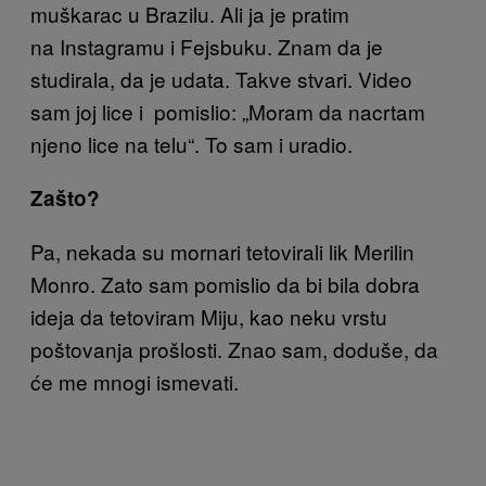
muškarac u Brazilu. Ali ja je pratim
na Instagramu i Fejsbuku. Znam da je
studirala, da je udata. Takve stvari. Video
sam joj lice i pomislio: „Moram da nacrtam
njeno lice na telu“. To sam i uradio.
Zašto?
Pa, nekada su mornari tetovirali lik Merilin
Monro. Zato sam pomislio da bi bila dobra
ideja da tetoviram Miju, kao neku vrstu
poštovanja prošlosti. Znao sam, doduše, da
će me mnogi ismevati.