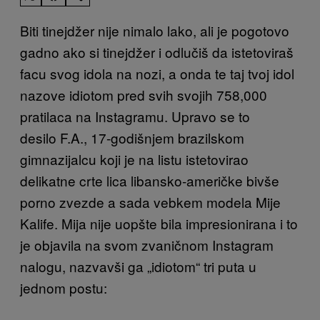
Biti tinejdžer nije nimalo lako, ali je pogotovo
gadno ako si tinejdžer i odlučiš da istetoviraš
facu svog idola na nozi, a onda te taj tvoj idol
nazove idiotom pred svih svojih 758,000
pratilaca na Instagramu. Upravo se to
desilo F.A., 17-godišnjem brazilskom
gimnazijalcu koji je na listu istetovirao
delikatne crte lica libansko-američke bivše
porno zvezde a sada vebkem modela Mije
Kalife. Mija nije uopšte bila impresionirana i to
je objavila na svom zvaničnom Instagram
nalogu, nazvavši ga „idiotom“ tri puta u
jednom postu: