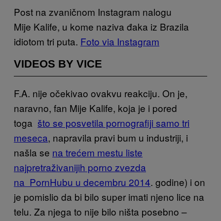
Post na zvaničnom Instagram nalogu
Mije Kalife, u kome naziva đaka iz Brazila
idiotom tri puta.
Foto via Instagram
VIDEOS BY VICE
F.A. nije očekivao ovakvu reakciju. On je,
naravno, fan Mije Kalife, koja je i pored
toga
što se posvetila pornografiji samo tri
meseca
, napravila pravi bum u industriji, i
našla se
na trećem mestu liste
najpretraživanijih porno zvezda
na PornHubu u decembru 2014
. godine) i on
je pomislio da bi bilo super imati njeno lice na
telu. Za njega to nije bilo ništa posebno –