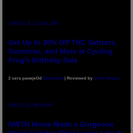
COURTESY OF CYCLING FROG
Get Up to 30% Off THC Seltzers,
Gummies, and More at Cycling
Frog’s Birthday Sale
2 сата раније
Od
Maha Haq
| Reviewed by
Ysolt Usigan
COURTESY OF NWTN HOME
NWTN Home Made a Gorgeous