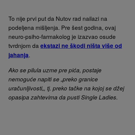
To nije prvi put da Nutov rad nailazi na
podeljena mišljenja. Pre šest godina, ovaj
neuro-psiho-farmakolog je izazvao osude
tvrdnjom da
ekstazi ne škodi ništa više od
.
jahanja
Ako se pilula
uzme pre pića, postaje
nemoguće napiti se
„preko
granice
uračunljivosti
„, tj. preko
tačke na kojoj se
džej
opasipa zahtevima da pusti Single Ladies.