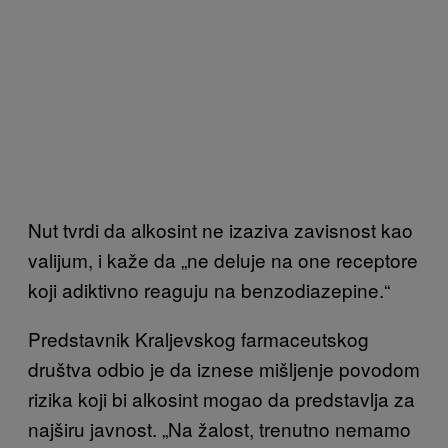
Nut tvrdi da alkosint ne izaziva zavisnost kao
valijum, i kaže da „ne deluje na one receptore
koji adiktivno reaguju na benzodiazepine.“
Predstavnik Kraljevskog farmaceutskog
društva odbio je da iznese mišljenje povodom
rizika koji bi alkosint mogao da predstavlja za
najširu javnost. „Na žalost, trenutno nemamo