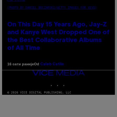
(PHOTO BY DANIEL BOCZARSKI/GETTY IMAGES FOR VEVO)
On This Day 15 Years Ago, Jay-Z
and Kanye West Dropped One of
the Best Collaborative Albums
of All Time
Od
16 сати раније
Caleb Catlin
VICE
MEDIA
INSTAGRAM
TIKTOK
YOUTUBE
© 2026 VICE DIGITAL PUBLISHING, LLC