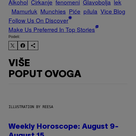
Alkohol
Cirkanje
fenomeni
Glavobolja
lek
Mamurluk
Munchies
Piće
pílula
Vice Blog
Follow Us On Discover
Make Us Preferred In Top Stories
Podeli:
VIŠE
POPUT OVOGA
ILLUSTRATION BY REESA
Weekly Horoscope: August 9-