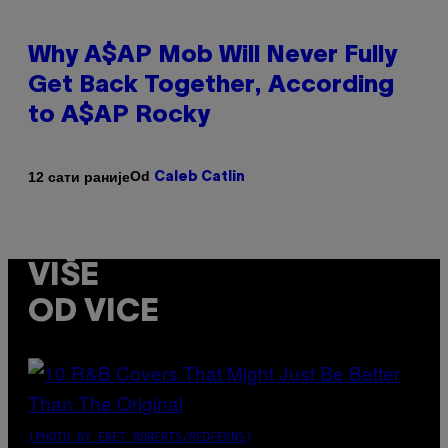
Why A$AP Mob Will Never Fully
Get Back Together, According
to A$AP Rocky
Od
12 сати раније
Caleb Catlin
VIŠE
OD VICE
(PHOTO BY EBET ROBERTS/REDFERNS)