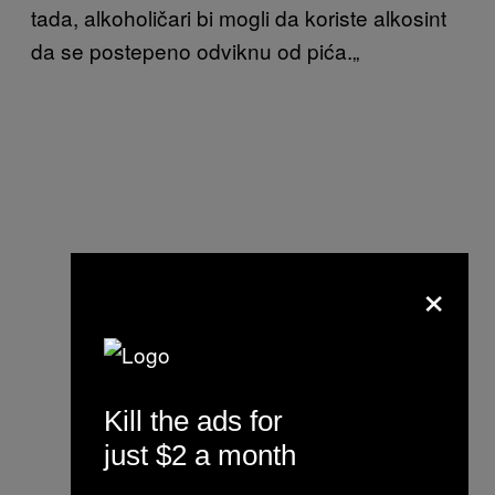
tada, alkoholičari bi mogli da koriste alkosint
da se postepeno odviknu od pića.
„
×
Kill the ads for
just $2 a month