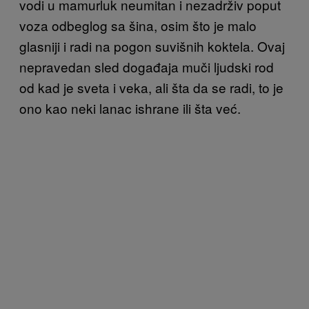
vodi
u mamurluk neumitan i nezadrživ poput
voza odbeglog sa šina, osim što je malo
glasniji i radi na pogon suvišnih koktela. Ovaj
nepravedan sled doga
đ
aja
muči ljudski rod
od ka
d je sveta i veka, ali šta da se radi, to je
ono kao
neki lanac ishrane ili šta već
.