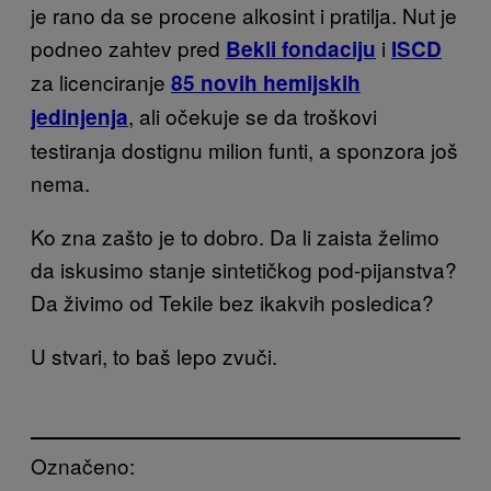
je rano da se procene alkosint i pratilja. Nut je
podneo zahtev pred
i
Bekli fondaciju
ISCD
za licenciranje
85 novih hemijskih
, ali
očeku
je se da troškovi
jedinjenja
testiranja dostignu milion funti, a sponzora još
nema.
Ko zna zašto je to dobro. Da li zaista želimo
da iskusimo stanje
sintetičk
og pod-pijanstva?
Da živimo od Tekile bez ikakvih posledica?
U stvari, to baš lepo
zvuči.
Označeno: