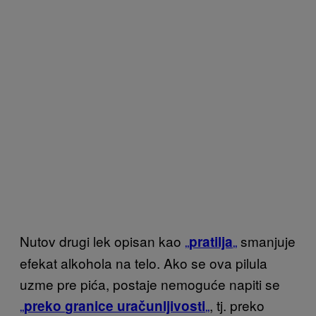
Nutov drugi lek opisan kao
„
„
smanjuje
pratilja
efekat alkohola na telo. Ako se ova pilula
uzme pre pića, postaje nemoguće napiti se
„
„
, tj. preko
preko
granice uračunljivosti