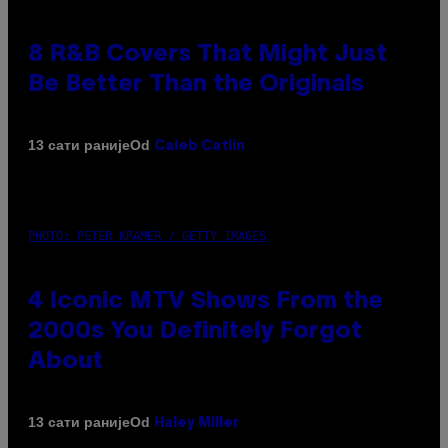
8 R&B Covers That Might Just
Be Better Than the Originals
Od
13 сати раније
Caleb Catlin
PHOTO: PETER KRAMER / GETTY IMAGES
4 Iconic MTV Shows From the
2000s You Definitely Forgot
About
Od
13 сати раније
Haley Miller