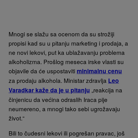
Mnogi se slažu sa ocenom da su strožiji
propisi kad su u pitanju marketing i prodaja, a
ne novi lekovi,
put ka ublažavanju problema
alkoholizma. Prošlog meseca irske vlasti su
objavile da će uspostaviti
minimalnu cenu
za prodaju alkohola. Ministar zdravlja
Leo
„reakcija na
Varadkar kaže da je u pitanju
činjenicu da većina odraslih Ira
ca pije
neumereno, a mnogi tako sebi ugrožavaju
život.“
Bili
to čudesni lekovi ili pogrešan pravac,
još