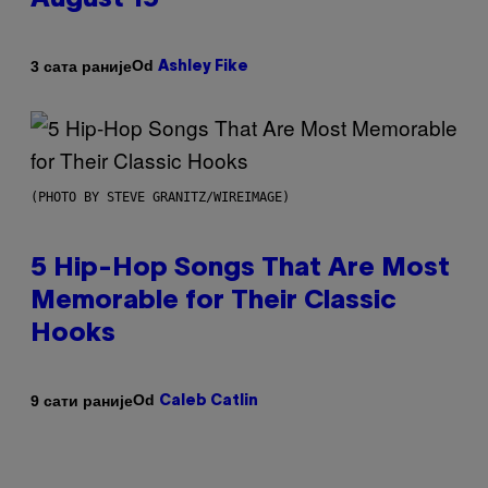
August 15
Od
3 сата раније
Ashley Fike
(PHOTO BY STEVE GRANITZ/WIREIMAGE)
5 Hip-Hop Songs That Are Most
Memorable for Their Classic
Hooks
Od
9 сати раније
Caleb Catlin