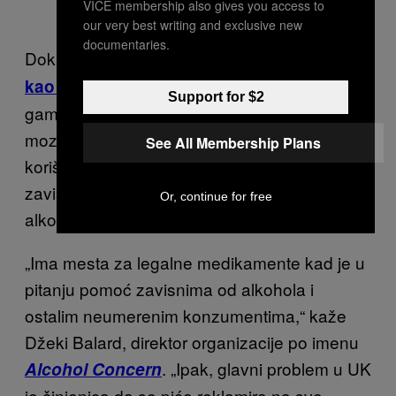
VICE membership also gives you access to
our very best writing and exclusive new
documentaries.
Dok NHS dozvoljava
koriš
ćenje preparata
– koji reguliše nivo
kao što je akamprostat
Support for $2
gama-aminobuternih kiselina (GABA) u
mozgu – d
a bi se sprečilo ponovno
See All Membership Plans
korišćenje alkohola kod
uspešno
lečenih
zavisnika, ideja
hemijskog lečenja
Or, continue for free
alkoholizma još nije
sasvim prihvaćena.
„Ima mesta za legalne medikamente kad je
u
pitanju pomoć
zavisnima od alkohola i
ostalim neumerenim konzumentima,“ kaže
Džeki Balard, direktor organizacije po imenu
. „
Ipak, glavni problem u UK
Alcohol Concern
je činjenica da se piće
reklamira na sve