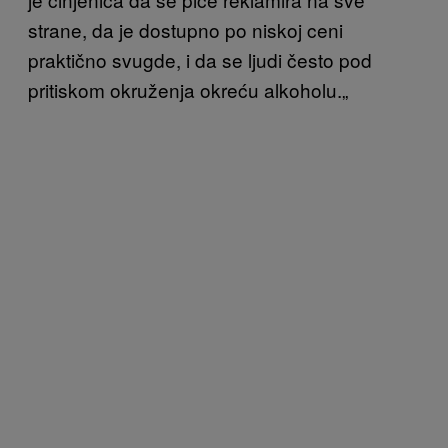
strane, d
a je dostupno po niskoj ceni
praktično svugde, i da s
e ljudi
često
pod
pritiskom
okruženja okreću alkoholu.
„