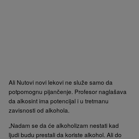
Ali Nutovi novi lekovi
ne služe samo da
potpomognu pijančenje. Profesor naglašava
da alkosint ima potencijal i u tretmanu
zavisnosti od alkohola.
„Nadam se
da će alkoholizam nestati kad
ljudi
budu prestali da koriste alkohol
. Ali do