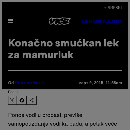
Скочи
+ SRPSKI
на
Otvori
садржај
SUBSCRIBE
NEWSLETTER
Meni
Konačno smućkan lek
za mamurluk
Od
март 9, 2015, 11:58am
Phoebe Hurst
Podeli:
Ponos vodi u propast, previše
samopouzdanja vodi ka padu,
a petak veče