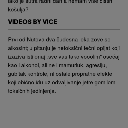
iako
je sutra radni dan a nemam
više čistih
košulja?
VIDEOS BY VICE
Prvi od Nu
tova dva čudesna leka
zove se
alkosint
; u pitanju je netoksični tečni
opijat koji
izaziva isti onaj „sve vas tako vooolim“
osećaj
kao i alkoh
ol, ali ne i mamurluk, agresiju,
gubitak kontrole, ni ostale propratne efekte
koji obično
idu uz
odvaljivanje jetre gomilom
toksični
h jedinjenja.