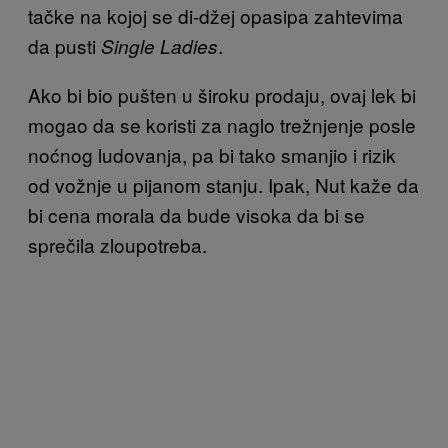
tačke na kojoj se
di-džej opasipa zahtevima
da pusti
.
Single Ladies
Ako bi bio pušten u široku prodaju, ovaj lek bi
mogao da se koristi za naglo trežnjenje
posle
noćnog ludovanja,
pa bi tako smanjio i rizik
od vožnje u pijanom stanju. Ipak, Nut kaže da
bi cena morala da bud
e visoka da bi se
sprečila zloupotreba.