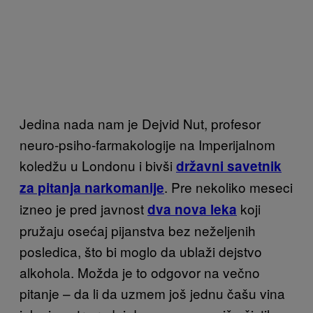
Jedina nada nam je Dejvid Nut, profesor
neuro-psiho-farmakologije na Imperijalnom
koledžu u Londonu i bivši
državni savetnik
. Pre nekoliko meseci
za pitanja narkomanije
izneo je pred javnost
koji
dva nova leka
pruža
ju osećaj pijanstva bez neželjenih
posledica,
što bi moglo da ublaži de
jstvo
alkohola. Možda je to odgovor na večno
pitanje
– da li da uzmem
još jednu čašu vina