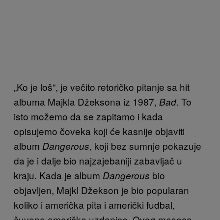
„Ko je loš“, je večito retoričko pitanje sa hit
albuma Majkla Džeksona iz 1987,
. To
Bad
isto možemo da se zapitamo i kada
opisujemo čoveka koji će kasnije objaviti
album
, koji bez sumnje pokazuje
Dangerous
da je i dalje bio najzajebaniji zabavljač u
kraju. Kada je album
bio
Dangerous
objavljen, Majkl Džekson je bio popularan
koliko i američka pita i američki fudbal,
čuvene američke uzdanice. Ovog meseca