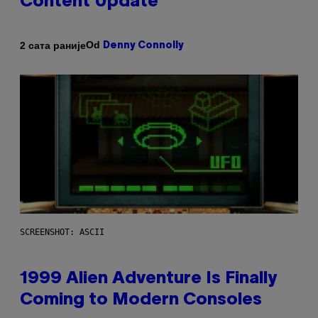
Content Update
Od
2 сата раније
Denny Connolly
SCREENSHOT: ASCII
1999 Alien Adventure Is Finally
Coming to Modern Consoles