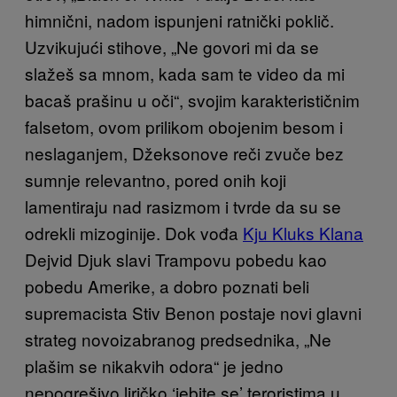
himnični, nadom ispunjeni ratnički poklič.
Uzvikujući stihove, „Ne govori mi da se
slažeš sa mnom, kada sam te video da mi
bacaš prašinu u oči“, svojim karakterističnim
falsetom, ovom prilikom obojenim besom i
neslaganjem, Džeksonove reči zvuče bez
sumnje relevantno, pored onih koji
lamentiraju nad rasizmom i tvrde da su se
odrekli mizoginije. Dok vođa
Kju Kluks Klana
Dejvid Djuk slavi Trampovu pobedu kao
pobedu Amerike, a dobro poznati beli
supremacista Stiv Benon postaje novi glavni
strateg novoizabranog predsednika, „Ne
plašim se nikakvih odora“ je jedno
nepogrešivo liričko ‘jebite se’ teroristima u