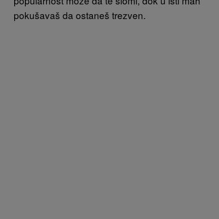
popularnost može da te slomi, dok u isti mah
pokušavaš da ostaneš trezven.