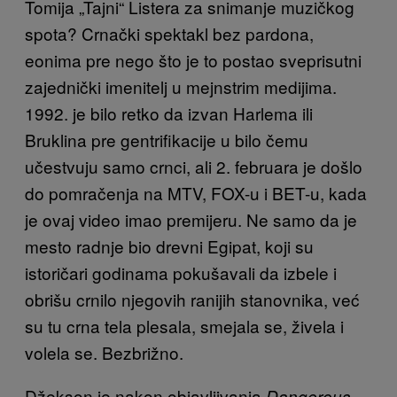
Tomija „Tajni“ Listera za snimanje muzičkog
spota? Crnački spektakl bez pardona,
eonima pre nego što je to postao sveprisutni
zajednički imenitelj u mejnstrim medijima.
1992. je bilo retko da izvan Harlema ili
Bruklina pre gentrifikacije u bilo čemu
učestvuju samo crnci, ali 2. februara je došlo
do pomračenja na MTV, FOX-u i BET-u, kada
je ovaj video imao premijeru. Ne samo da je
mesto radnje bio drevni Egipat, koji su
istoričari godinama pokušavali da izbele i
obrišu crnilo njegovih ranijih stanovnika, već
su tu crna tela plesala, smejala se, živela i
volela se. Bezbrižno.
Džekson je nakon objavljivanja
Dangerous