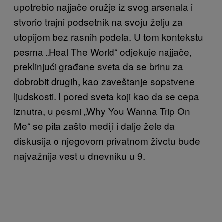
upotrebio najjače oružje iz svog arsenala i
stvorio trajni podsetnik na svoju želju za
utopijom bez rasnih podela. U tom kontekstu
pesma „Heal The World“ odjekuje najjače,
preklinjući građane sveta da se brinu za
dobrobit drugih, kao zaveštanje sopstvene
ljudskosti. I pored sveta koji kao da se cepa
iznutra, u pesmi „Why You Wanna Trip On
Me“ se pita zašto mediji i dalje žele da
diskusija o njegovom privatnom životu bude
najvažnija vest u dnevniku u 9.