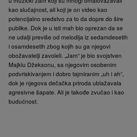
u muzički žanr koji su mnogi omalovažavali
kao slučajnost, ali koji je on video kao
potencijalno sredstvo za to da dopre do šire
publike. Dok je u isti mah bio oprezan da se
ne udalji previše od melodija iz sedamdesetih
i osamdesetih zbog kojih su ga njegovi
obožavatelji zavoleli. „Jam“ je bio svojstven
Majklu Džeksonu, sa njegovim osobenim
podvriskivanjem i dobro tajmiranim „uh i ah“,
dok je njegova dečačka priroda ublažavala
agresivne šapate. Ali je takođe zvučao i kao
budućnost.