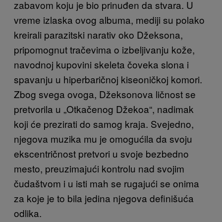
zabavom koju je bio prinuđen da stvara. U
vreme izlaska ovog albuma, mediji su polako
kreirali parazitski narativ oko Džeksona,
pripomognut tračevima o izbeljivanju kože,
navodnoj kupovini skeleta čoveka slona i
spavanju u hiperbaričnoj kiseoničkoj komori.
Zbog svega ovoga, Džeksonova ličnost se
pretvorila u „Otkačenog Džekoa“, nadimak
koji će prezirati do samog kraja. Svejedno,
njegova muzika mu je omogućila da svoju
ekscentričnost pretvori u svoje bezbedno
mesto, preuzimajući kontrolu nad svojim
čudaštvom i u isti mah se rugajući se onima
za koje je to bila jedina njegova definišuća
odlika.