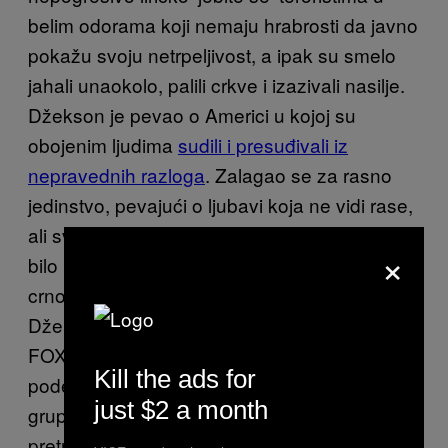
belim odorama koji nemaju hrabrosti da javno
pokažu svoju netrpeljivost, a ipak su smelo
jahali unaokolo, palili crkve i izazivali nasilje.
Džekson je pevao o Americi u kojoj su
obojenim ljudima
sudili i presuđivali iz
nepravednih razloga
. Zalagao se za rasno
jedinstvo, pevajući o ljubavi koja ne vidi rase,
ali svestan mana društva kome je očajnički
×
bilo potrebno isceljenje. Transformišući se u
crnog pantera na samom kraju spota,
Džekson je sa porodičnog CBS-a prešao na
FOX , koji ga je optuživao za „podsticanje
Kill the ads for
podela“ i za javnu podršku crnim političkim
just $2 a month
grupama koje su proglašene fašističkima i
pretnjom za građanske slobode belačke