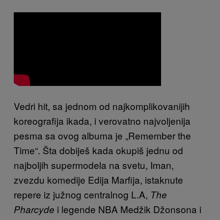
Vedri hit, sa jednom od najkomplikovanijih
koreografija ikada, i verovatno najvoljenija
pesma sa ovog albuma je „Remember the
Time“. Šta dobiješ kada okupiš jednu od
najboljih supermodela na svetu, Iman,
zvezdu komedije Edija Marfija, istaknute
repere iz južnog centralnog L.A,
The
i legende NBA Medžik Džonsona i
Pharcyde