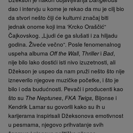
dao i intervju u kome je rekao da mu je cilj bio
da stvori nešto čiji će kulturni značaj biti
jednak onome koji ima ‘Krcko Oraščić“
Čajkovskog. „Ljudi će ga slušati i za hiljadu
godina. Živeće večno“. Posle fenomenalnog
uspeha albuma
,
i
,
Off the Wall
Thriller
Bad
nije bilo lako dostići isti nivo izuzetnosti, ali
Džekson je uspeo da nam pruži nešto što nije
izneverilo njegove muzičke početke, i što je
bilo i oda budućnosti. Pevači i producenti kao
što su
,
Bijonse i
The Neptunes
FKA Twigs,
Kendrik Lamar su govorili kako su ih u
karijerama inspirisali Džeksonova emotivnost
u pesmama, njegovo prihvatanje svih