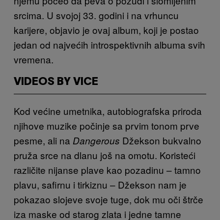
njemu počeo da peva o požudi i slomljenim
srcima. U svojoj 33. godini i na vrhuncu
karijere, objavio je ovaj album, koji je postao
jedan od najvećih introspektivnih albuma svih
vremena.
VIDEOS BY VICE
Kod većine umetnika, autobiografska priroda
njihove muzike počinje sa prvim tonom prve
pesme, ali na
Džekson bukvalno
Dangerous
pruža srce na dlanu još na omotu. Koristeći
različite nijanse plave kao pozadinu – tamno
plavu, safirnu i tirkiznu – Džekson nam je
pokazao slojeve svoje tuge, dok mu oči štrče
iza maske od starog zlata i jedne tamne