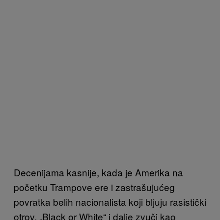
Decenijama kasnije, kada je Amerika na
početku Trampove ere i zastrašujućeg
povratka belih nacionalista koji bljuju rasistički
otrov, „Black or White“ i dalje zvuči kao