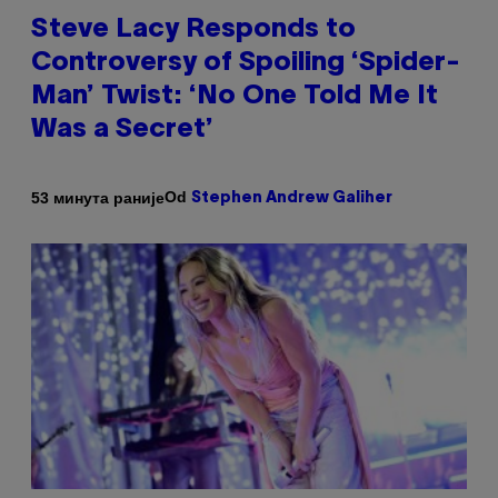
Steve Lacy Responds to
Controversy of Spoiling ‘Spider-
Man’ Twist: ‘No One Told Me It
Was a Secret’
Od
53 минута раније
Stephen Andrew Galiher