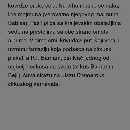
kovrdže preko čela. Na vrhu maske se nalazi
lice majmuna (verovatno njegovog majmuna
Bablsa). Pas i ptica sa kraljevskim obeležjima
sede na prestolima sa obe strane omota
albuma. Vidimo crni, krivudavi put, koji vodi u
uvrnutu fantaziju koja podseća na cirkuski
plakat, a P.T. Barnam, osnivač jednog od
najboljih cirkusa na svetu (cirkus Barnam i
Bejli), čuva stražu na ulazu
Dangerous
cirkuskog karnevala.