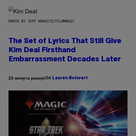
PHOTO BY JEFF KRAVITZ/FILMMAGIC
The Set of Lyrics That Still Give
Kim Deal Firsthand
Embarrassment Decades Later
Od
23 минута раније
Lauren Boisvert