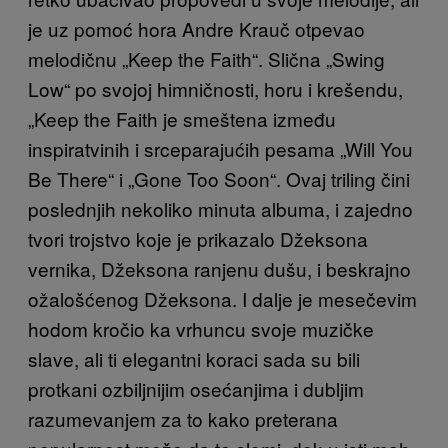
je uz pomoć hora Andre Krauč otpevao
melodičnu „Keep the Faith“. Slična „Swing
Low“ po svojoj himničnosti, horu i krešendu,
„Keep the Faith je smeštena između
inspiratvinih i srceparajućih pesama „Will You
Be There“ i „Gone Too Soon“. Ovaj triling čini
poslednjih nekoliko minuta albuma, i zajedno
tvori trojstvo koje je prikazalo Džeksona
vernika, Džeksona ranjenu dušu, i beskrajno
ožalošćenog Džeksona. I dalje je mesečevim
hodom kročio ka vrhuncu svoje muzičke
slave, ali ti elegantni koraci sada su bili
protkani ozbiljnijim osećanjima i dubljim
razumevanjem za to kako preterana