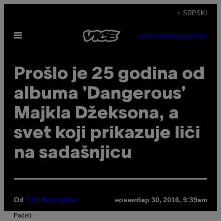
Скочи
+ SRPSKI
на
Otvori
садржај
SUBSCRIBE
NEWSLETTER
Meni
​Prošlo je 25 godina od
albuma ’Dangerous’
Majkla Džeksona, a
svet koji prikazuje liči
na sadašnjicu
Od
новембар 30, 2016, 9:39am
Tari Ngangura
Podeli: