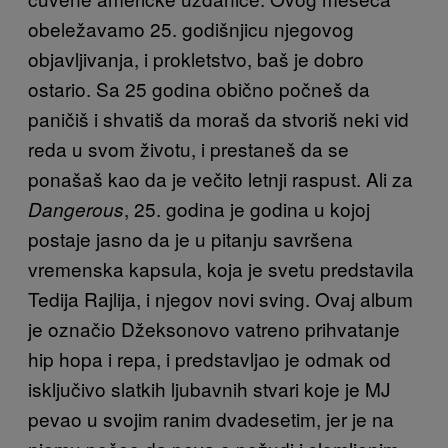
obeležavamo 25. godišnjicu njegovog
objavljivanja, i prokletstvo, baš je dobro
ostario. Sa 25 godina obično počneš da
paničiš i shvatiš da moraš da stvoriš neki vid
reda u svom životu, i prestaneš da se
ponašaš kao da je večito letnji raspust. Ali za
, 25. godina je godina u kojoj
Dangerous
postaje jasno da je u pitanju savršena
vremenska kapsula, koja je svetu predstavila
Tedija Rajlija, i njegov novi sving. Ovaj album
je označio Džeksonovo vatreno prihvatanje
hip hopa i repa, i predstavljao je odmak od
isključivo slatkih ljubavnih stvari koje je MJ
pevao u svojim ranim dvadesetim, jer je na