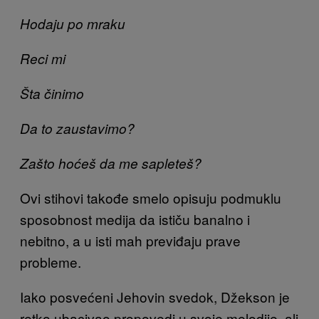
Hodaju po mraku
Reci mi
Šta činimo
Da to zaustavimo?
Zašto hoćeš da me sapleteš?
Ovi stihovi takođe smelo opisuju podmuklu
sposobnost medija da ističu banalno i
nebitno, a u isti mah previđaju prave
probleme.
Iako posvećeni Jehovin svedok, Džekson je
retko ubacivao propovedi u svoje melodije, ali