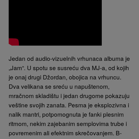
Jedan od audio-vizuelnih vrhunaca albuma je
„Jam“. U spotu se susreću dva MJ-a, od kojih
je onaj drugi Džordan, obojica na vrhuncu.
Dva velikana se sreću u napuštenom,
mračnom skladištu i jedan drugome pokazuju
veštine svojih zanata. Pesma je eksplozivna i
nalik mantri, potpomognuta je fanki plesnim
ritmom, nekim zajebanim semplovima trube i
povremenim ali efektnim skrečovanjem. B-