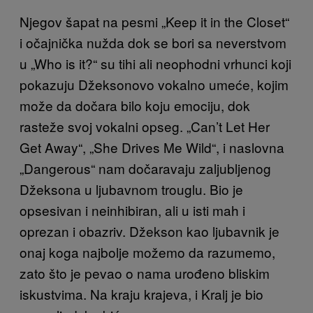
Njegov šapat na pesmi „Keep it in the Closet“
i očajnička nužda dok se bori sa neverstvom
u „Who is it?“ su tihi ali neophodni vrhunci koji
pokazuju Džeksonovo vokalno umeće, kojim
može da dočara bilo koju emociju, dok
rasteže svoj vokalni opseg. „Can’t Let Her
Get Away“, „She Drives Me Wild“, i naslovna
„Dangerous“ nam dočaravaju zaljubljenog
Džeksona u ljubavnom trouglu. Bio je
opsesivan i neinhibiran, ali u isti mah i
oprezan i obazriv. Džekson kao ljubavnik je
onaj koga najbolje možemo da razumemo,
zato što je pevao o nama urođeno bliskim
iskustvima. Na kraju krajeva, i Kralj je bio