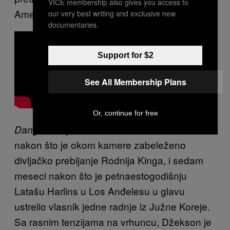
VICE membership also gives you access to
Amerike.
our very best writing and exclusive new
documentaries.
Support for $2
See All Membership Plans
Or, continue for free
je izašao skoro šest meseci
Dangerous
nakon što je okom kamere zabeleženo
divljačko prebijanje Rodnija Kinga, i sedam
meseci nakon što je petnaestogodišnju
Latašu Harlins u Los Anđelesu u glavu
ustrelio vlasnik jedne radnje iz Južne Koreje.
Sa rasnim tenzijama na vrhuncu, Džekson je