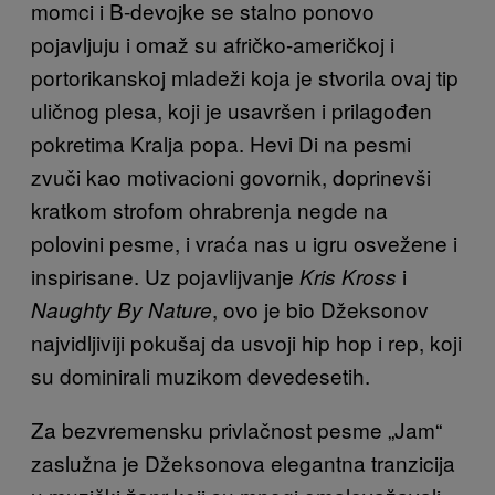
momci i B-devojke se stalno ponovo
pojavljuju i omaž su afričko-američkoj i
portorikanskoj mladeži koja je stvorila ovaj tip
uličnog plesa, koji je usavršen i prilagođen
pokretima Kralja popa. Hevi Di na pesmi
zvuči kao motivacioni govornik, doprinevši
kratkom strofom ohrabrenja negde na
polovini pesme, i vraća nas u igru osvežene i
inspirisane. Uz pojavlijvanje
i
Kris Kross
, ovo je bio Džeksonov
Naughty By Nature
najvidljiviji pokušaj da usvoji hip hop i rep, koji
su dominirali muzikom devedesetih.
Za bezvremensku privlačnost pesme „Jam“
zaslužna je Džeksonova elegantna tranzicija