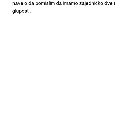
navelo da pomislim da imamo zajedničko dve men
gluposti.