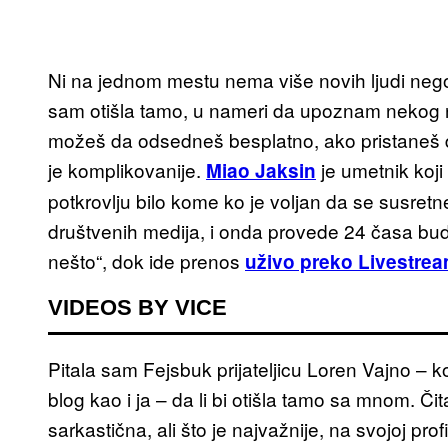
Ni na jednom mestu nema više novih ljudi nego
sam otišla tamo, u nameri da upoznam nekog no
možeš da odsedneš besplatno, ako pristaneš 
je komplikovanije.
je umetnik koji 
Miao Jaksin
potkrovlju bilo kome ko je voljan da se susre
društvenih medija, i onda provede 24 časa bu
nešto“, dok ide prenos
uživo preko Livestre
VIDEOS BY VICE
Pitala sam Fejsbuk prijateljicu Loren Vajno – ko
blog kao i ja – da li bi otišla tamo sa mnom. Či
sarkastična, ali što je najvažnije, na svojoj pro