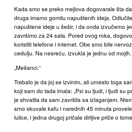
Kada smo se preko mejlova dogovarale šta da 
druga imamo gomilu napuštenih ideja. Odlučile 
napuštene ideje u šešir, i da onda izvučemo je
završimo za 24 sata. Pored ovog roka, dogov
koristiti telefone i internet. Obe smo bile ner
cedulju. Na nesreću, izvukla je jednu od mojih.
„Mešanci.“
Trebalo je da joj se izvinim, ali umesto toga s
koji sam do tada imala: „Psi su ljudi, i ljudi su
je shvatila da sam završila sa izlaganjem. N
smo skuvale kafu i narednih 45 minuta provel
lulice, i jedna drugoj pričale dirljive priče o 