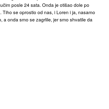
jučim posle 24 sata. Onda je otišao dole po
a. Tiho se oprostio od nas, i Loren i ja, nasamo
 a onda smo se zagrlile, jer smo shvatile da