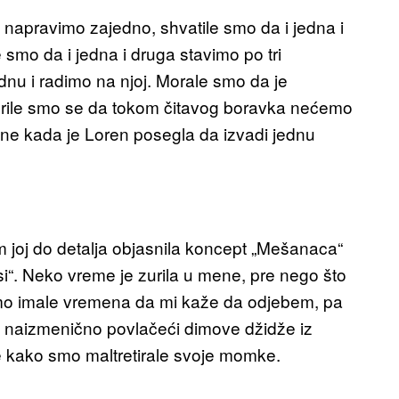
napravimo zajedno, shvatile smo da i jedna i
smo da i jedna i druga stavimo po tri
dnu i radimo na njoj. Morale smo da je
orile smo se da tokom čitavog boravka nećemo
vozne kada je Loren posegla da izvadi jednu
am joj do detalja objasnila koncept „Mešanaca“
 psi“. Neko vreme je zurila u mene, pre nego što
ismo imale vremena da mi kaže da odjebem, pa
e naizmenično povlačeći dimove džidže iz
tome kako smo maltretirale svoje momke.