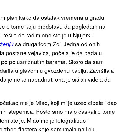
sam plan kako da ostatak vremena u gradu
 se o tome koju predstavu da pogledam na
rešila da radim ono što je u Njujorku
sa drugaricom Zoi. Jedna od onih
ženju
 da postane vejavica, počela je da pada u
la po polusmznutim barama. Skoro da sam
udarila u glavom u gvozdenu kapiju. Završitala
da je neko napadnut, ona je sišla i videla da
očekao me je Miao, koji mi je uzeo cipele i dao
mih stepenica. Pošto smo malo ćaskali o tome
ni atelje. Miao me je fotografisao i
zbog flastera koje sam imala na licu.