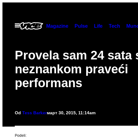
Скочи
на
садржај
Otvori
Magazine
Pulse
Life
Tech
Munc
Meni
​Provela sam 24 sata 
neznankom praveći
performans
Od
Tess Barker
март 30, 2015, 11:14am
Podeli: