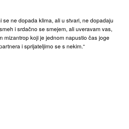
i se ne dopada klima, ali u stvari, ne dopadaju
 osmeh i srdačno se smejem, ali uveravam vas,
an mizantrop koji je jednom napustio čas joge
artnera i sprijateljimo se s nekim.“