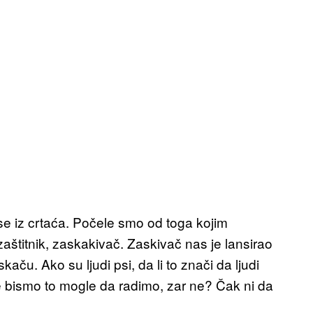
e iz crtaća. Počele smo od toga kojim
zaštitnik, zaskakivač. Zaskivač nas je lansirao
kaču. Ako su ljudi psi, da li to znači da ljudi
 bismo to mogle da radimo, zar ne? Čak ni da