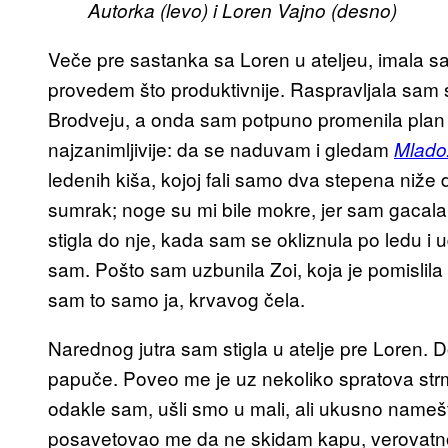
Autorka (levo) i Loren Vajno (desno)
Veče pre sastanka sa Loren u ateljeu, imala 
provedem što produktivnije. Raspravljala sam
Brodveju, a onda sam potpuno promenila plan i 
najzanimljivije: da se naduvam i gledam
Mlado
ledenih kiša, kojoj fali samo dva stepena niže
sumrak; noge su mi bile mokre, jer sam gaca
stigla do nje, kada sam se okliznula po ledu i 
sam. Pošto sam uzbunila Zoi, koja je pomislila 
sam to samo ja, krvavog čela.
Narednog jutra sam stigla u atelje pre Loren. D
papuče. Poveo me je uz nekoliko spratova str
odakle sam, ušli smo u mali, ali ukusno namešte
posavetovao me da ne skidam kapu, verovatno 