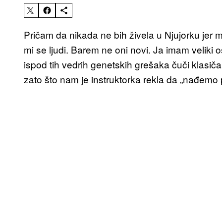
Pričam da nikada ne bih živela u Njujorku jer m
mi se ljudi. Barem ne oni novi. Ja imam veliki
ispod tih vedrih genetskih grešaka čuči klasič
zato što nam je instruktorka rekla da „nađemo p