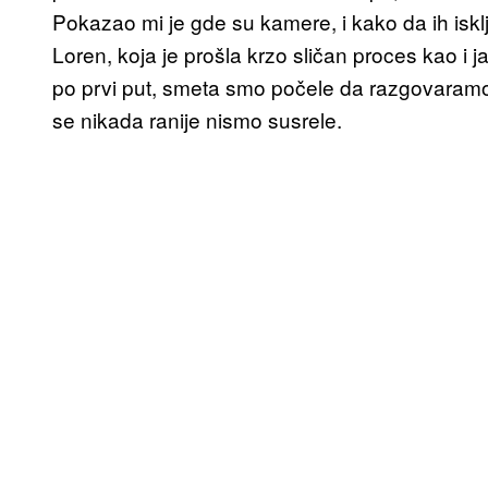
Pokazao mi je gde su kamere, i kako da ih iskl
Loren, koja je prošla krzo sličan proces kao i j
po prvi put, smeta smo počele da razgovaramo,
se nikada ranije nismo susrele.