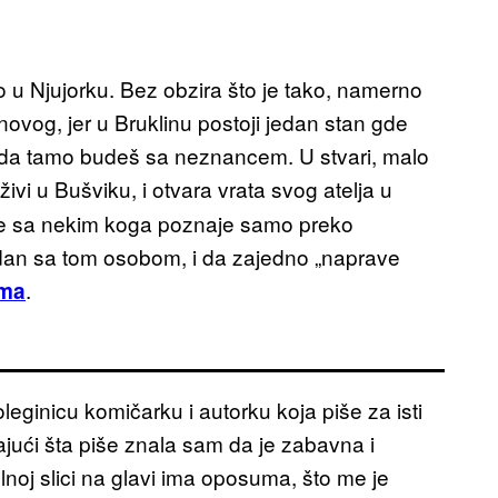
 u Njujorku. Bez obzira što je tako, namerno
vog, jer u Bruklinu postoji jedan stan gde
da tamo budeš sa neznancem. U stvari, malo
živi u Bušviku, i otvara vrata svog atelja u
tne sa nekim koga poznaje samo preko
dan sa tom osobom, i da zajedno „naprave
.
ama
leginicu komičarku i autorku koja piše za isti
tajući šta piše znala sam da je zabavna i
filnoj slici na glavi ima oposuma, što me je