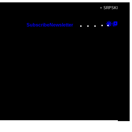
+ SRPSKI
Instagram
TikTok
YouTube
Google
Googl
Subscribe
Newsletter
Discover
Top
Posts