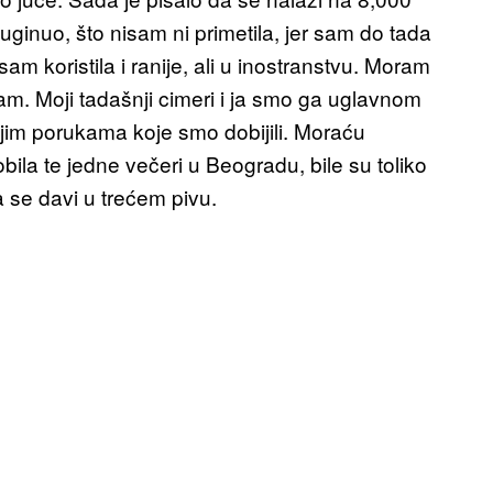
uginuo, što nisam ni primetila, jer sam do tada
sam koristila i ranije, ali u inostranstvu. Moram
nam. Moji tadašnji cimeri i ja smo ga uglavnom
nijim porukama koje smo dobijili. Moraću
la te jedne večeri u Beogradu, bile su toliko
 se davi u trećem pivu.