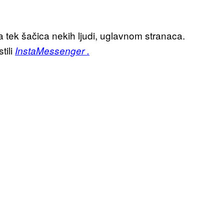
a tek šačica nekih ljudi, uglavnom stranaca.
tili
InstaMessenger .