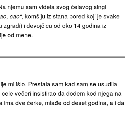
. Na njemu sam videla svog ćelavog singl
, komšiju iz stana pored koji je svake
ao, cao“
u zgradi) i devojčicu od oko 14 godina iz
rije od mene.
ije mi išlo. Prestala sam kad sam se usudila
je cele večeri insistirao da dođem kod njega na
a da ima dve ćerke, mlađe od deset godina, a i da