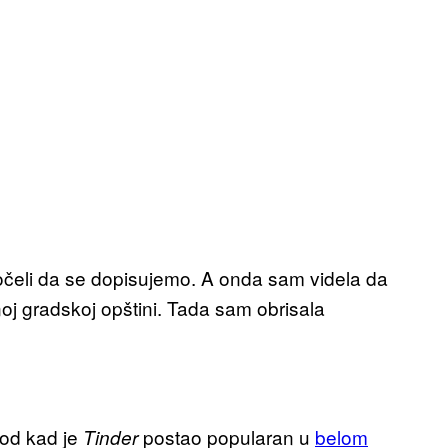
počeli da se dopisujemo. A onda sam videla da
noj gradskoj opštini. Tada sam obrisala
 od kad je
postao popularan u
belom
Tinder