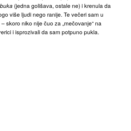
(jedna golišava, ostale ne) i krenula da
sbuka
go više ljudi nego ranije. Te večeri sam u
 – skoro niko nije čuo za „mečovanje“ na
erici i isprozivali da sam potpuno pukla.