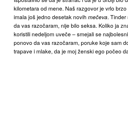
kilometara od mene. Naš razgovor je vrlo brzo 
imala još jedno desetak novih
. Tinder 
mečeva
da vas razočaram, nije bilo seksa. Koliko ja z
koristili nedeljom uveče – smejali se najboles
ponovo da vas razočaram, poruke koje sam dobi
trapave i mlake, da je moj ženski ego počeo da