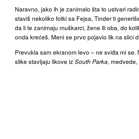
Naravno, jako ih je zanimalo šta to ustvari ra
staviš nekoliko fotki sa Fejsa, Tinder ti generiš
da li te zanimaju muškarci, žene ili oba, do koli
onda krećeš. Meni se prvo pojavio lik na slici
Prevukla sam ekranom levo – ne sviđa mi se. N
slike stavljaju likove iz
, medvede, 
South Parka