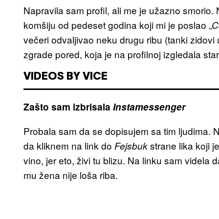
Napravila sam profil, ali me je užazno smorio
komšiju od pedeset godina koji mi je poslao „
C
večeri odvaljivao neku drugu ribu (tanki zidovi 
zgrade pored, koja je na profilnoj izgledala sta
VIDEOS BY VICE
Zašto sam izbrisala
Instamessenger
Probala sam da se dopisujem sa tim ljudima. N
da kliknem na link do
strane lika koji 
Fejsbuk
vino, jer eto, živi tu blizu. Na linku sam videl
mu žena nije loša riba.