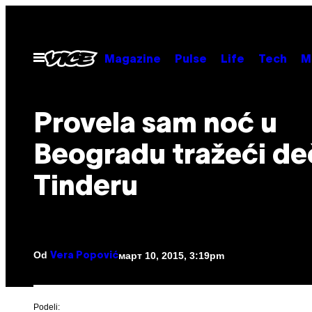
Скочи
на
садржај
Otvori
Magazine
Pulse
Life
Tech
M
Meni
Provela sam noć u
Beogradu tražeći de
Tinderu
Od
март 10, 2015, 3:19pm
Vera Popović
Podeli: