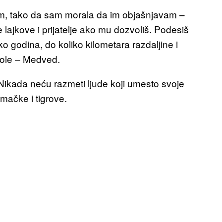
dim, tako da sam morala da im objašnjavam –
e lajkove i prijatelje ako mu dozvoliš. Podesiš
ko godina, do koliko kilometara razdaljine i
 dole – Medved.
ikada neću razmeti ljude koji umesto svoje
mačke i tigrove.