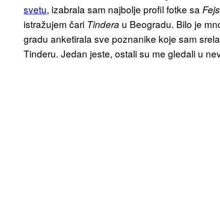
svetu
, izabrala sam najbolje profil fotke sa
Fej
istražujem čari
u Beogradu. Bilo je mno
Tindera
gradu anketirala sve poznanike koje sam srela
Tinderu. Jedan jeste, ostali su me gledali u nev