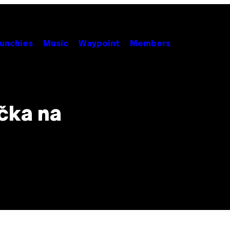
unchies
Music
Waypoint
Members
čka na