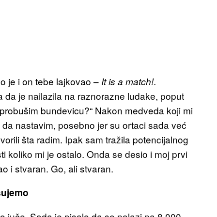
o je i on tebe lajkovao –
.
It is a match!
la da je nailazila na raznorazne ludake, poput
a ti probušim bundevicu?“ Nakon medveda koji mi
a da nastavim, posebno jer su ortaci sada već
orili šta radim. Ipak sam tražila potencijalnog
i koliko mi je ostalo. Onda se desio i moj prvi
ao i stvaran. Go, ali stvaran.
isujemo
 do juče. Sada je pisalo da se nalazi na 8,000