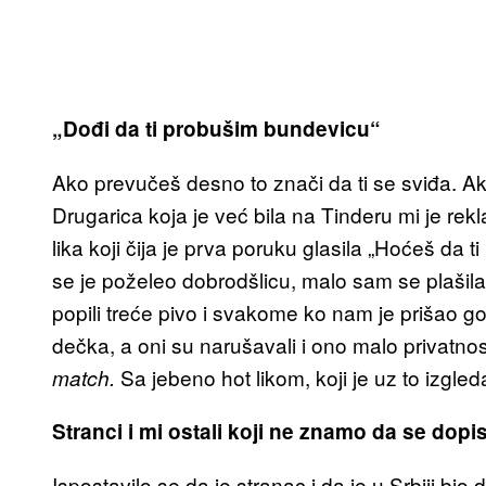
„Dođi da ti probušim bundevicu“
Ako prevučeš desno to znači da ti se sviđa. Ak
Drugarica koja je već bila na Tinderu mi je rek
lika koji čija je prva poruku glasila „Hoćeš d
se je poželeo dobrodšlicu, malo sam se plašil
popili treće pivo i svakome ko nam je prišao gov
dečka, a oni su narušavali i ono malo privatnost
Sa jebeno hot likom, koji je uz to izgled
match.
Stranci i mi ostali koji ne znamo da se dop
Ispostavilo se da je stranac i da je u Srbiji bio