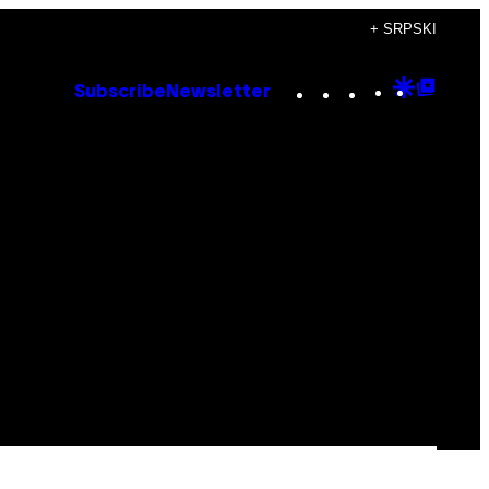
+ SRPSKI
Instagram
TikTok
YouTube
Google
Goog
Subscribe
Newsletter
Discove
Top
Posts