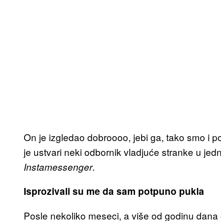
On je izgledao dobroooo, jebi ga, tako smo i 
je ustvari neki odbornik vladjuće stranke u jed
.
Instamessenger
Isprozivali su me da sam potpuno pukla
Posle nekoliko meseci, a više od godinu dana