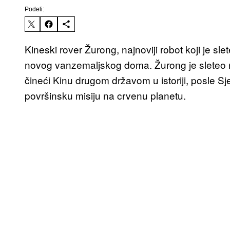
Podeli:
Kineski rover Žurong, najnoviji robot koji je s
novog vanzemaljskog doma. Žurong je sleteo
čineći Kinu drugom državom u istoriji, posle Sj
površinsku misiju na crvenu planetu.