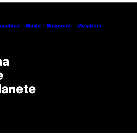
unchies
Music
Waypoint
Members
na
e
lanete