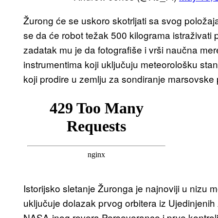
Žurong će se uskoro skotrljati sa svog položaja
se da će robot težak 500 kilograma istraživat
zadatak mu je da fotografiše i vrši naučna me
instrumentima koji uključuju meteorološku stan
koji prodire u zemlju za sondiranje marsovsk
Istorijsko sletanje Žuronga je najnoviji u niz
uključuje dolazak prvog orbitera iz Ujedinjeni
NASA-inog rovera Perseverance i prve kontrol