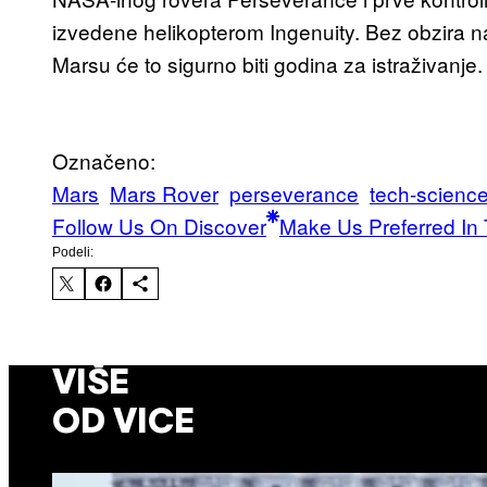
izvedene helikopterom Ingenuity. Bez obzira n
Marsu će to sigurno biti godina za istraživanje.
Označeno:
Mars
Mars Rover
perseverance
tech-scienc
Follow Us On Discover
Make Us Preferred In 
Podeli:
VIŠE
OD VICE