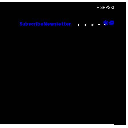
+ SRPSKI
Instagram
TikTok
YouTube
Google
Goog
Subscribe
Newsletter
Discove
Top
Posts