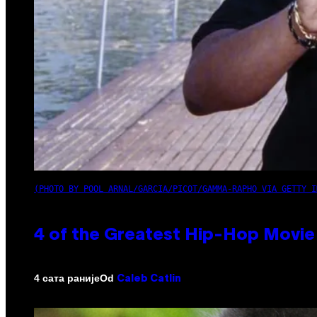
(PHOTO BY POOL ARNAL/GARCIA/PICOT/GAMMA-RAPHO VIA GETTY I
4 of the Greatest Hip-Hop Movie
Od
4 сата раније
Caleb Catlin