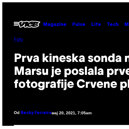
Скочи
на
садржај
Otvori
Magazine
Pulse
Life
Tech
M
Meni
Foto
Prva kineska sonda 
Marsu je poslala prv
fotografije Crvene p
Od
мај 20, 2021, 7:05am
Becky Ferreira