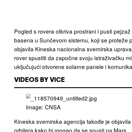
Pogled s rovera otkriva prostrani i pusti pejzaž
basena u Sunčevom sistemu, koji se proteže pr
objavila Kineska nacionalna svemirska uprava 
rover spustiti da započne svoju istraživačku mis
uključujući otvorene solarne panele i komunik
VIDEOS BY VICE
Image: CNSA
Kineska svemirska agencija takođe je objavila 
orbitera kako bi mogao da se spusti na Mars.