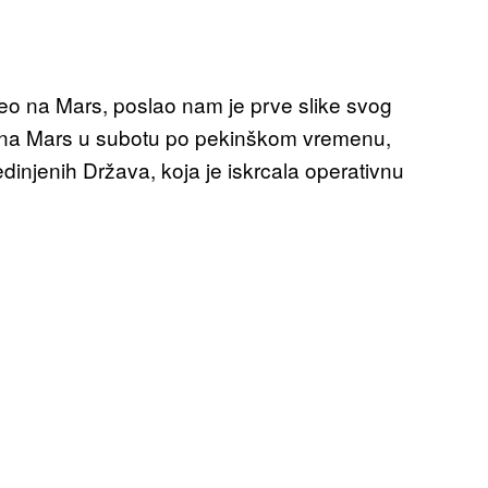
leteo na Mars, poslao nam je prve slike svog
 na Mars u subotu po pekinškom vremenu,
edinjenih Država, koja je iskrcala operativnu