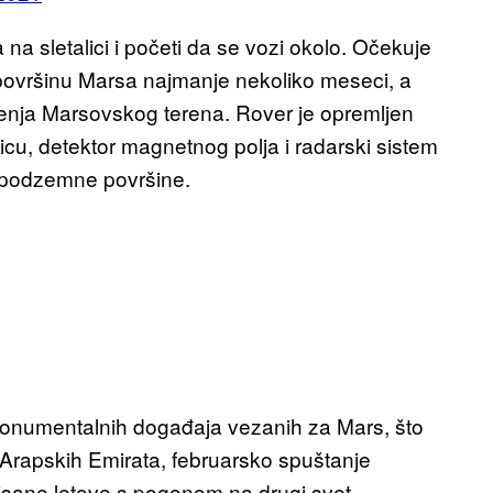
 na sletalici i početi da se vozi okolo. Očekuje
i površinu Marsa najmanje nekoliko meseci, a
renja Marsovskog terena. Rover je opremljen
icu, detektor magnetnog polja i radarski sistem
e podzemne površine.
u monumentalnih događaja vezanih za Mars, što
h Arapskih Emirata, februarsko spuštanje
isane letove s pogonom na drugi svet,