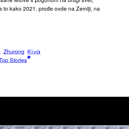
a to kako 2021. prođe ovde na Zemlji, na
e
Zhurong
Κίνα
Top Stories