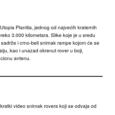
 Utopia Planitia, jednog od najvećih kraternih
eko 3.000 kilometara. Slike koje je u sredu
sadrže i crno-beli snimak rampe kojom će se
iju, kao i unazad okrenut rover u boji,
acionu antenu.
kratki video snimak rovera koji se odvaja od