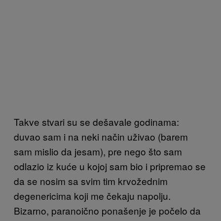
Takve stvari su se dešavale godinama:
duvao sam i na neki način uživao (barem
sam mislio da jesam), pre nego što sam
odlazio iz kuće u kojoj sam bio i pripremao se
da se nosim sa svim tim krvožednim
degenericima koji me čekaju napolju.
Bizarno, paranoično ponašenje je počelo da