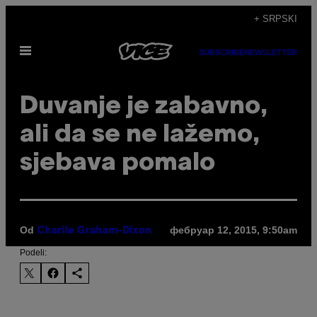
Скочи
+ SRPSKI
на
Otvori
садржај
SUBSCRIBE
NEWSLETTER
Meni
Duvanje je zabavno,
ali da se ne lažemo,
sjebava pomalo
Od
фебруар 12, 2015, 9:50am
Charile Graham-Dixon
Podeli: