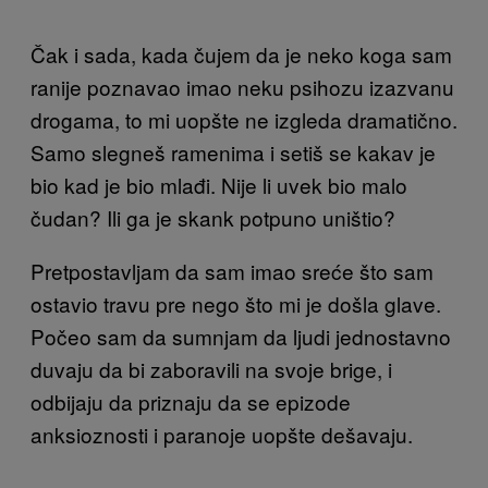
Čak i sada, kada čujem da je neko koga sam
ranije poznavao imao neku psihozu izazvanu
drogama, to mi uopšte ne izgleda dramatično.
Samo slegneš ramenima i setiš se kakav je
bio kad je bio mlađi. Nije li uvek bio malo
čudan? Ili ga je skank potpuno uništio?
Pretpostavljam da sam imao sreće što sam
ostavio travu pre nego što mi je došla glave.
Počeo sam da sumnjam da ljudi jednostavno
duvaju da bi zaboravili na svoje brige, i
odbijaju da priznaju da se epizode
anksioznosti i paranoje uopšte dešavaju.