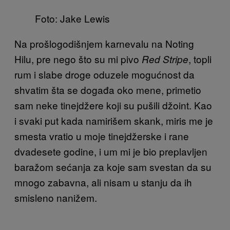
Foto: Jake Lewis
Na prošlogodišnjem karnevalu na Noting
Hilu, pre nego što su mi pivo
, topli
Red Stripe
rum i slabe droge oduzele mogućnost da
shvatim šta se događa oko mene, primetio
sam neke tinejdžere koji su pušili džoint. Kao
i svaki put kada namirišem skank, miris me je
smesta vratio u moje tinejdžerske i rane
dvadesete godine, i um mi je bio preplavljen
baražom sećanja za koje sam svestan da su
mnogo zabavna, ali nisam u stanju da ih
smisleno nanižem.