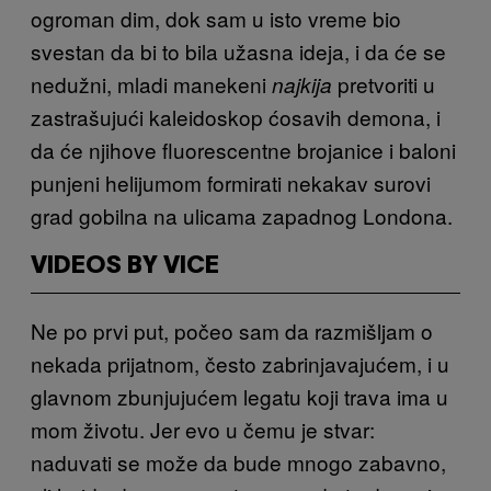
ogroman dim, dok sam u isto vreme bio
svestan da bi to bila užasna ideja, i da će se
nedužni, mladi manekeni
pretvoriti u
najkija
zastrašujući kaleidoskop ćosavih demona, i
da će njihove fluorescentne brojanice i baloni
punjeni helijumom formirati nekakav surovi
grad gobilna na ulicama zapadnog Londona.
VIDEOS BY VICE
Ne po prvi put, počeo sam da razmišljam o
nekada prijatnom, često zabrinjavajućem, i u
glavnom zbunjujućem legatu koji trava ima u
mom životu. Jer evo u čemu je stvar:
naduvati se može da bude mnogo zabavno,