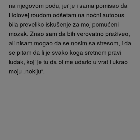
na njegovom podu, jer je i sama pomisao da
Holovej roudom odšetam na noćni autobus
bila preveliko iskušenje za moj pomućeni
mozak. Znao sam da bih verovatno preživeo,
ali nisam mogao da se nosim sa stresom, i da
se pitam da li je svako koga sretnem pravi
ludak, koji je tu da bi me udario u vrat i ukrao
moju „nokiju“.