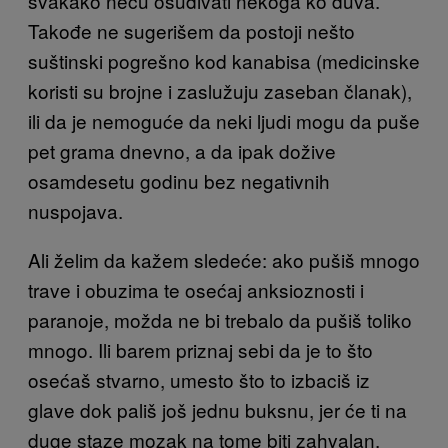
svakako neću osuđivati nekoga ko duva.
Takođe ne sugerišem da postoji nešto
suštinski pogrešno kod kanabisa (medicinske
koristi su brojne i zaslužuju zaseban članak),
ili da je nemoguće da neki ljudi mogu da puše
pet grama dnevno, a da ipak dožive
osamdesetu godinu bez negativnih
nuspojava.
Ali želim da kažem sledeće: ako pušiš mnogo
trave i obuzima te osećaj anksioznosti i
paranoje, možda ne bi trebalo da pušiš toliko
mnogo. Ili barem priznaj sebi da je to što
osećaš stvarno, umesto što to izbaciš iz
glave dok pališ još jednu buksnu, jer će ti na
duge staze mozak na tome biti zahvalan.