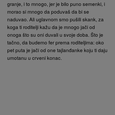
granje, i to mnogo, jer je bilo puno semenki, i
morao si mnogo da poduvaš da bi se
naduvao. Ali uglavnom smo pušili skank, za
koga ti roditelji kažu da je mnogo jači od
onoga što su oni duvali u svoje doba. Što je
tačno, da budemo fer prema roditeljima: oko
pet puta je jači od one tajlanđanke koju ti daju
umotanu u crveni konac.