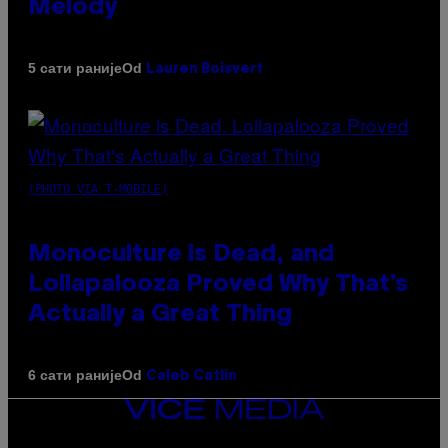
Melody
Od
5 сати раније
Lauren Boisvert
(PHOTO VIA T-MOBILE)
Monoculture is Dead, and
Lollapalooza Proved Why That’s
Actually a Great Thing
Od
6 сати раније
Caleb Catlin
VICE
MEDIA
INSTAGRAM
TIKTOK
YOUTUBE