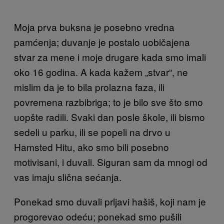
Moja prva buksna je posebno vredna
pamćenja; duvanje je postalo uobičajena
stvar za mene i moje drugare kada smo imali
oko 16 godina. A kada kažem „stvar“, ne
mislim da je to bila prolazna faza, ili
povremena razbibriga; to je bilo sve što smo
uopšte radili. Svaki dan posle škole, ili bismo
sedeli u parku, ili se popeli na drvo u
Hamsted Hitu, ako smo bili posebno
motivisani, i duvali. Siguran sam da mnogi od
vas imaju slična sećanja.
Ponekad smo duvali prljavi hašiš, koji nam je
progorevao odeću; ponekad smo pušili