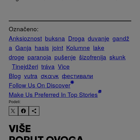
Označeno:
Anksioznost
buksna
Droga
duvanje
gandž
a
Ganja
hasis
joint
Kolumne
lake
droge
paranoja
pušenje
šizofrenija
skunk
Tinejdžeri
tráva
Vice
Blog
vutra
σκανκ
фестивали
Follow Us On Discover
Make Us Preferred In Top Stories
Podeli:
VIŠE