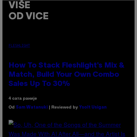
VIŠE
OD VICE
FLESHLIGHT
How To Stack Fleshlight’s Mix &
Match, Build Your Own Combo
Sales Up To 30%
4 сата раније
Od
| Reviewed by
Sam Watanuki
Ysolt Usigan