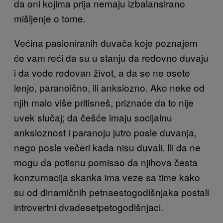
da oni kojima prija nemaju izbalansirano
mišljenje o tome.
Većina pasioniranih duvača koje poznajem
će vam reći da su u stanju da redovno duvaju
i da vode redovan život, a da se ne osete
lenjo, paranoično, ili anksiozno. Ako neke od
njih malo više pritisneš, priznaće da to nije
uvek slučaj; da češće imaju socijalnu
anksioznost i paranoju jutro posle duvanja,
nego posle večeri kada nisu duvali. Ili da ne
mogu da potisnu pomisao da njihova česta
konzumacija skanka ima veze sa time kako
su od dinamičnih petnaestogodišnjaka postali
introvertni dvadesetpetogodišnjaci.