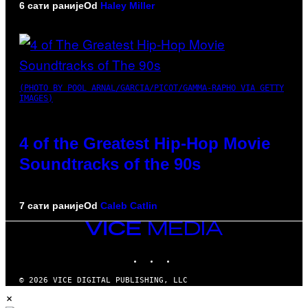
6 сати раније
Od
Haley Miller
(PHOTO BY POOL ARNAL/GARCIA/PICOT/GAMMA-RAPHO VIA GETTY
IMAGES)
4 of the Greatest Hip-Hop Movie
Soundtracks of the 90s
7 сати раније
Od
Caleb Catlin
VICE
MEDIA
INSTAGRAM
TIKTOK
YOUTUBE
© 2026 VICE DIGITAL PUBLISHING, LLC
×