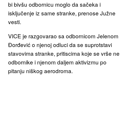
bi bivšu odbornicu moglo da sačeka i
isključenje iz same stranke, prenose Južne
vesti.
VICE je razgovarao sa odbornicom Jelenom
Đorđević o njenoj odluci da se suprotstavi
stavovima stranke, pritiscima koje se vrše ne
odbornike i njenom daljem aktivizmu po
pitanju niškog aerodroma.