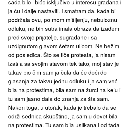
sada bilo i biće isključivo u interesu građana i
ja ću i dalje nastaviti. I smatram da, kada bi
podržala ovu, po mom mišljenju, nebuloznu
odluku, ne bih sutra imala obraza da izađem
pred svoje prijatelje, sugrađane i sa
uzdignutom glavom šetam ulicom. Ne bežim
od posledica. Što se tiče protesta, ja nisam
izašla sa svojim stavom tek tako, moj stav je
takav bio čim sam ja čula da će doći do
glasanja za takvu jednu odluku i ja sam već
bila na protestima, bila sam na žurci na keju i
tu sam jasno dala do znanja za šta sam.
Nakon toga, u utorak, kada je trebalo da se
održi sednica skupštine, ja sam u devet bila
na protestima. Tu sam bila uslikana i od tada