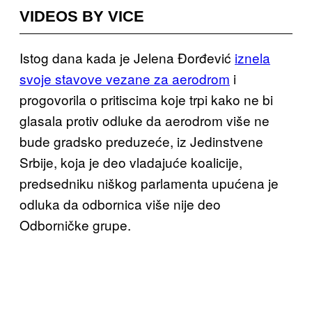
VIDEOS BY VICE
Istog dana kada je Jelena Đorđević
iznela
svoje stavove vezane za aerodrom
i
progovorila o pritiscima koje trpi kako ne bi
glasala protiv odluke da aerodrom više ne
bude gradsko preduzeće, iz Jedinstvene
Srbije, koja je deo vladajuće koalicije,
predsedniku niškog parlamenta upućena je
odluka da odbornica više nije deo
Odborničke grupe.