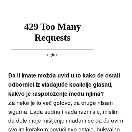
Da li imate možda uvid u to kako će ostali
odbornici iz vladajuće koalicije glasati,
kakvo je raspoloženje među njima?
Za neke je to već gotovo, za druge nisam
sigurna. Lada sednu i kada razmisle, mislim
da dele moje mišljenje i nadam se da ću ovim
svojim korakom povući sve ostale, bukvalno