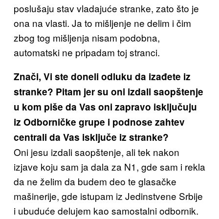
poslušaju stav vladajuće stranke, zato što je
ona na vlasti. Ja to mišljenje ne delim i čim
zbog tog mišljenja nisam podobna,
automatski ne pripadam toj stranci.
Znači, Vi ste doneli odluku da izađete iz
stranke? Pitam jer su oni izdali saopštenje
u kom piše da Vas oni zapravo isključuju
iz Odborničke grupe i podnose zahtev
centrali da Vas isključe iz stranke?
Oni jesu izdali saopštenje, ali tek nakon
izjave koju sam ja dala za N1, gde sam i rekla
da ne želim da budem deo te glasačke
mašinerije, gde istupam iz Jedinstvene Srbije
i ubuduće delujem kao samostalni odbornik.