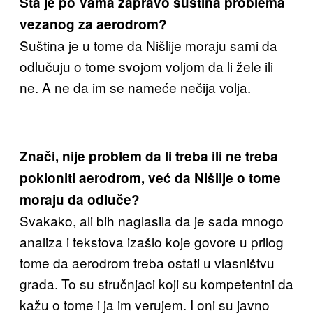
Šta je po Vama zapravo suština problema
vezanog za aerodrom?
Suština je u tome da Nišlije moraju sami da
odlučuju o tome svojom voljom da li žele ili
ne. A ne da im se nameće nečija volja.
Znači, nije problem da li treba ili ne treba
pokloniti aerodrom, već da Nišlije o tome
moraju da odluče?
Svakako, ali bih naglasila da je sada mnogo
analiza i tekstova izašlo koje govore u prilog
tome da aerodrom treba ostati u vlasništvu
grada. To su stručnjaci koji su kompetentni da
kažu o tome i ja im verujem. I oni su javno