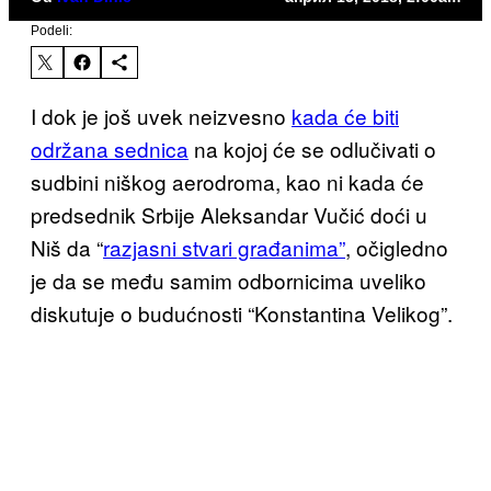
Podeli:
I dok je još uvek neizvesno
kada će biti
održana sednica
na kojoj će se odlučivati o
sudbini niškog aerodroma, kao ni kada će
predsednik Srbije Aleksandar Vučić doći u
Niš da “
razjasni stvari građanima”
, očigledno
je da se među samim odbornicima uveliko
diskutuje o budućnosti “Konstantina Velikog”.