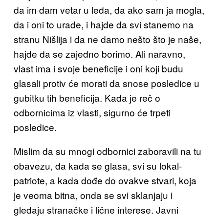
da im dam vetar u leđa, da ako sam ja mogla,
da i oni to urade, i hajde da svi stanemo na
stranu Nišlija i da ne damo nešto što je naše,
hajde da se zajedno borimo. Ali naravno,
vlast ima i svoje beneficije i oni koji budu
glasali protiv će morati da snose posledice u
gubitku tih beneficija. Kada je reč o
odbornicima iz vlasti, sigurno će trpeti
posledice.
Mislim da su mnogi odbornici zaboravili na tu
obavezu, da kada se glasa, svi su lokal-
patriote, a kada dođe do ovakve stvari, koja
je veoma bitna, onda se svi sklanjaju i
gledaju stranačke i lične interese. Javni