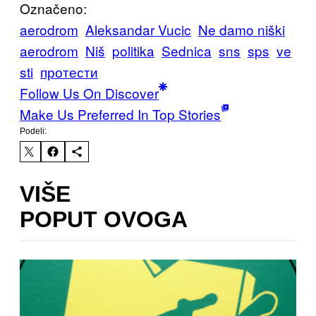
Označeno:
aerodrom
Aleksandar Vucic
Ne damo niški
aerodrom
Niš
politika
Sednica
sns
sps
ve
sti
протести
Follow Us On Discover
Make Us Preferred In Top Stories
Podeli:
VIŠE
POPUT OVOGA