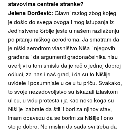
stavovima centrale stranke?
Glavni razlog zbog kojeg
Jelena Đorđević:
je došlo do svega ovoga i mog istupanja iz
Jedinstvene Srbije jeste u našem razilaženju
po pitanju niškog aerodroma. Ja smatram da
je niški aerodrom vlasništvo Niša i njegovih
građana i da argumenti gradonačelnika nisu
uverljivi u tom smislu da je reč o jednoj dobroj
odluci, za nas i naš grad, i da su to Nišlije
uvidele i posumnjale u celu tu priču. Svakako,
to svoje nezadovoljstvo su iskazali izlaskom
ulicu, u vidu protesta i ja kao neko koga su
Nišlije izabrale da štiti i bori za njihov stav,
imam obavezu da se borim za Nišlije i ono
što je dobro. Ne mislim da sada svi treba da