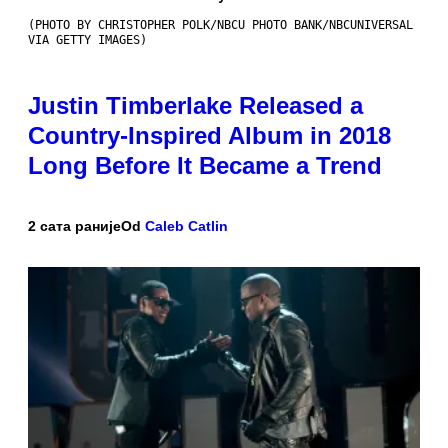
(PHOTO BY CHRISTOPHER POLK/NBCU PHOTO BANK/NBCUNIVERSAL
VIA GETTY IMAGES)
Justin Timberlake Released a
Country-Inspired Album in 2018
Long Before It Became a Trend
2 сата раније
Od
Caleb Catlin