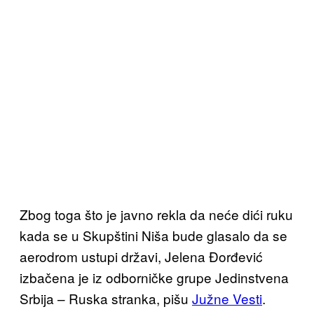
Zbog toga što je javno rekla da neće dići ruku
kada se u Skupštini Niša bude glasalo da se
aerodrom ustupi državi, Jelena Đorđević
izbačena je iz odborničke grupe Jedinstvena
Srbija – Ruska stranka, pišu
Južne Vesti
.