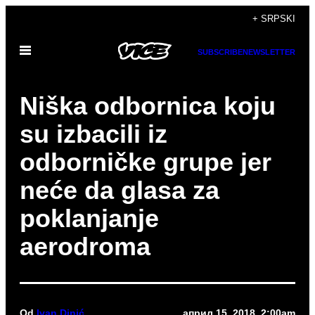
Скочи
+ SRPSKI
на
Otvori
садржај
SUBSCRIBE
NEWSLETTER
Meni
Niška odbornica koju
su izbacili iz
odborničke grupe jer
neće da glasa za
poklanjanje
aerodroma
Od
Ivan Dinić
април 15, 2018, 2:00am