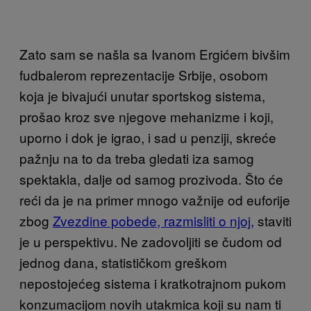
Zato sam se našla sa Ivanom Ergićem bivšim
fudbalerom reprezentacije Srbije, osobom
koja je bivajući unutar sportskog sistema,
prošao kroz sve njegove mehanizme i koji,
uporno i dok je igrao, i sad u penziji, skreće
pažnju na to da treba gledati iza samog
spektakla, dalje od samog prozivoda. Što će
reći da je na primer mnogo važnije od euforije
zbog
Zvezdine pobede, razmisliti o njoj,
staviti
je u perspektivu. Ne zadovoljiti se čudom od
jednog dana, statističkom greškom
nepostojećeg sistema i kratkotrajnom pukom
konzumacijom novih utakmica koji su nam ti