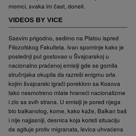
momci, svaka im čast, doneli.
VIDEOS BY VICE
Sasvim prigodno, sedimo na Platou ispred
Filozofskog Fakulteta. Ivan spominje kako je
poslednji put gostovao u Švajcarskoj u
nacionalno praćenoj emisiji gde se gomila
stručnjaka okupila da razreši enigmu orla
kojim švajcarski igrači poreklom sa Kosova
tako nesmotreno mlate hraneći nacionalizme
i zlo sa svih strana. U emisiji je pored njega
bio balkanolog, kome, kako kaže, Balkan baš
i nije najjasniji, desnica koja koristi situaciju
da agituje protiv migranata, levica uhvaćena