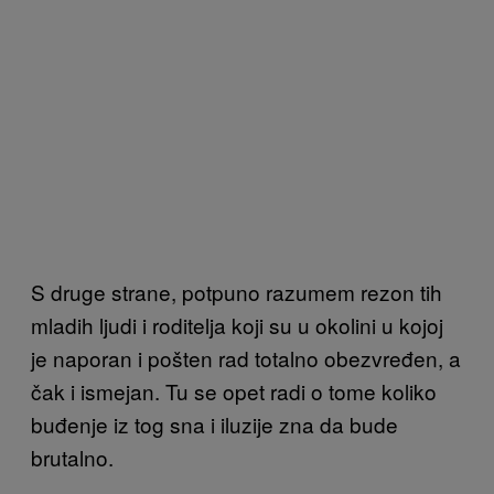
S druge strane, potpuno razumem rezon tih
mladih ljudi i roditelja koji su u okolini u kojoj
je naporan i pošten rad totalno obezvređen, a
čak i ismejan. Tu se opet radi o tome koliko
buđenje iz tog sna i iluzije zna da bude
brutalno.