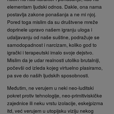
elementarn ljudski odnos. Dakle, ona nama
postavlja zakone ponašanja a ne mi njoj.
Pored toga mislim da su društvene mreže
doprinele upravo našem igranju uloga i
udaljavanju od naše suštine, podražuje se
samodopadnost i narcizam, koliko god to
igrački i terapeutski imalo svoje dejstvo.
Mislim da je udar realnosti utoliko brutalniji,
počevši od izleda kojeg virtuelno plasiramo,
pa sve do naših ljudskih sposobnosti.
Međutim, ne verujem u neki neo-luditski
pokret protiv tehnologije, neo-primitiviskičke
zajednice ili neku vrstu izolacije, eskejpizma
itd, već verujem u utopijsku viziju nekog