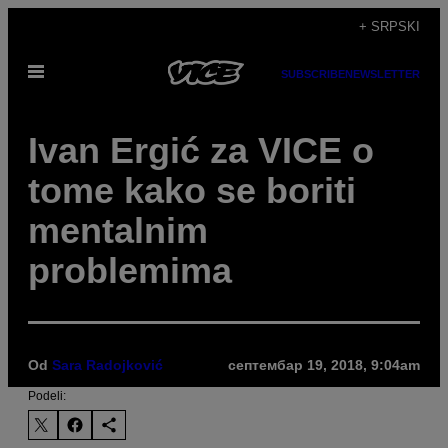
Скочи
+ SRPSKI
на
Otvori
садржај
SUBSCRIBE
NEWSLETTER
Meni
Ivan Ergić za VICE o
tome kako se boriti
mentalnim
problemima
Od
Sara Radojković
септембар 19, 2018, 9:04am
Podeli: