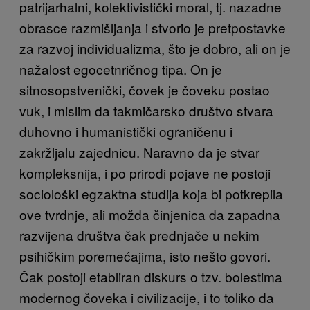
patrijarhalni, kolektivistički moral, tj. nazadne
obrasce razmišljanja i stvorio je pretpostavke
za razvoj individualizma, što je dobro, ali on je
nažalost egocetnričnog tipa. On je
sitnosopstvenički, čovek je čoveku postao
vuk, i mislim da takmičarsko društvo stvara
duhovno i humanistički ograničenu i
zakržljalu zajednicu. Naravno da je stvar
kompleksnija, i po prirodi pojave ne postoji
sociološki egzaktna studija koja bi potkrepila
ove tvrdnje, ali možda činjenica da zapadna
razvijena društva čak prednjače u nekim
psihičkim poremećajima, isto nešto govori.
Čak postoji etabliran diskurs o tzv. bolestima
modernog čoveka i civilizacije, i to toliko da