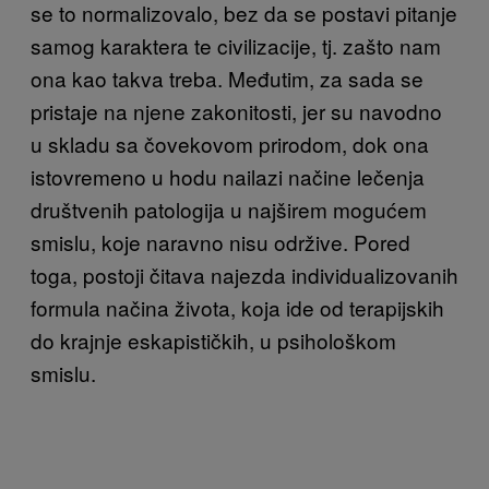
se to normalizovalo, bez da se postavi pitanje
samog karaktera te civilizacije, tj. zašto nam
ona kao takva treba. Međutim, za sada se
pristaje na njene zakonitosti, jer su navodno
u skladu sa čovekovom prirodom, dok ona
istovremeno u hodu nailazi načine lečenja
društvenih patologija u najširem mogućem
smislu, koje naravno nisu održive. Pored
toga, postoji čitava najezda individualizovanih
formula načina života, koja ide od terapijskih
do krajnje eskapističkih, u psihološkom
smislu.