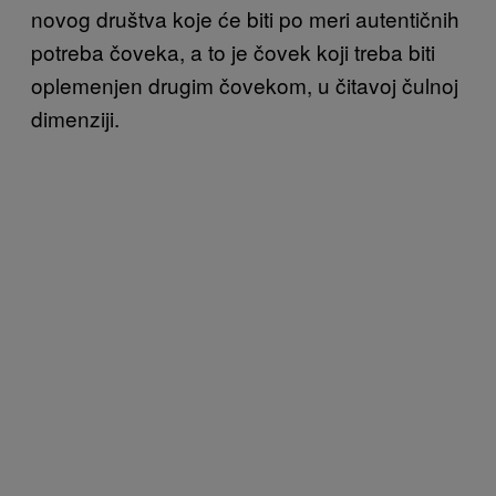
novog društva koje će biti po meri autentičnih
potreba čoveka, a to je čovek koji treba biti
oplemenjen drugim čovekom, u čitavoj čulnoj
dimenziji.