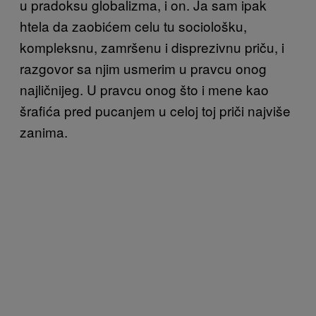
u pradoksu globalizma, i on. Ja sam ipak
htela da zaobićem celu tu sociološku,
kompleksnu, zamršenu i disprezivnu priču, i
razgovor sa njim usmerim u pravcu onog
najličnijeg. U pravcu onog što i mene kao
šrafića pred pucanjem u celoj toj priči najviše
zanima.