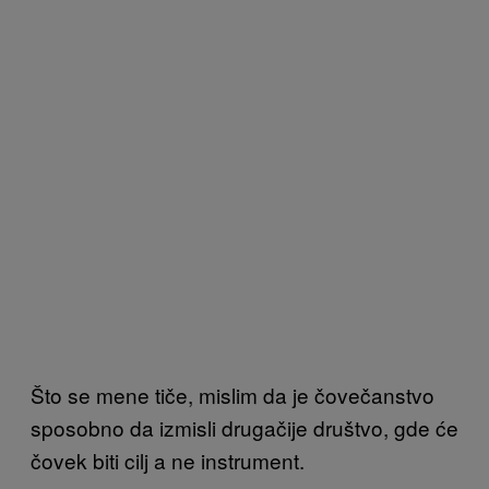
Što se mene tiče, mislim da je čovečanstvo
sposobno da izmisli drugačije društvo, gde će
čovek biti cilj a ne instrument.