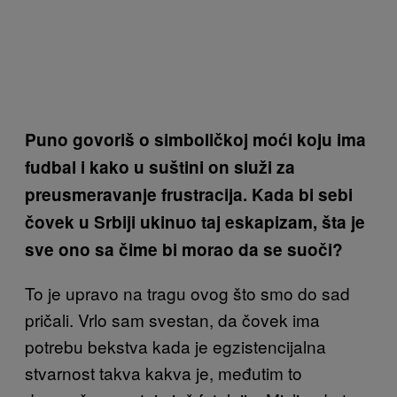
Puno govoriš o simboličkoj moći koju ima
fudbal i kako u suštini on služi za
preusmeravanje frustracija. Kada bi sebi
čovek u Srbiji ukinuo taj eskapizam, šta je
sve ono sa čime bi morao da se suoči?
To je upravo na tragu ovog što smo do sad
pričali. Vrlo sam svestan, da čovek ima
potrebu bekstva kada je egzistencijalna
stvarnost takva kakva je, međutim to