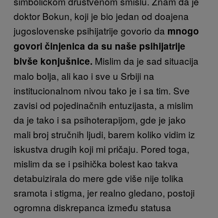
simboličkom društvenom smislu. Znam da je
doktor Bokun, koji je bio jedan od doajena
jugoslovenske psihijatrije govorio da
mnogo
govori činjenica da su naše psihijatrije
Mislim da je sad situacija
bivše konjušnice.
malo bolja, ali kao i sve u Srbiji na
institucionalnom nivou tako je i sa tim. Sve
zavisi od pojedinačnih entuzijasta, a mislim
da je tako i sa psihoterapijom, gde je jako
mali broj stručnih ljudi, barem koliko vidim iz
iskustva drugih koji mi pričaju. Pored toga,
mislim da se i psihička bolest kao takva
detabuizirala do mere gde više nije tolika
sramota i stigma, jer realno gledano, postoji
ogromna diskrepanca između statusa