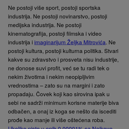
Ne postoji više sport, postoji sportska
industrija. Ne postoji novinarstvo, postoji
medijska industrija. Ne postoji
kinematografija, postoji filmska i video
industrija i
imaginarijum Željka Mitrovića
. Ne
postoji kultura, postoji kulturna politika. Stvari
kakve su zdravstvo i prosveta nisu industrije,
ne donose suvi profit, već se tu radi tek o
nekim životima i nekim neopipljivim
vrednostima – zato su na margini i zato
propadaju. Čovek koji kao sirovina ipak u
sebi ne sadrži minimum korisne materije biva
odbačen, a onaj iz koga se nešto da iscediti
prođe kao manje ili više oštećena roba.
Ukoliko niste u onih 0,00001% sa Najkove