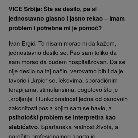
VICE Srbija: Šta se desilo, pa si
jednostavno glasno i jasno rekao – imam
problem i potrebna mi je pomoć?
Ivan Ergić: To nisam morao ni da kažem,
jednostavno desilo se. Pao sam toliko da
sam morao da budem hospitalizovan. Da se
nije desilo na taj način, verovatno bih i dalje
tavorio i „krpio“ se, lekovima, sporadičnim
terapijama, stimulansima, pogotovo što je
„krpljenje“ i funkcionalnost jedna od osnovnih
zakonitosti posla kojim sam se bavio, a
psihološki problem se interpretira kao
. Spartanska realnost života, a
slabićstvo
naročito profesionalnog sporta je