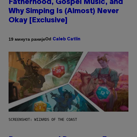
Fatherhood, Gospel Music, and
Why Simping Is (Almost) Never
Okay [Exclusive]
Od
19 минута раније
Caleb Catlin
SCREENSHOT: WIZARDS OF THE COAST