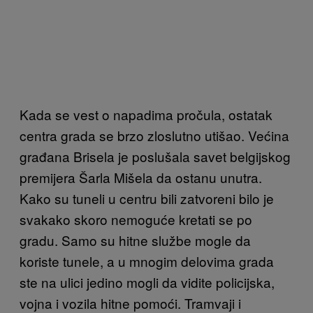
Kada se vest o napadima pročula, ostatak
centra grada se brzo zloslutno utišao. Većina
građana Brisela je poslušala savet belgijskog
premijera Šarla Mišela da ostanu unutra.
Kako su tuneli u centru bili zatvoreni bilo je
svakako skoro nemoguće kretati se po
gradu. Samo su hitne službe mogle da
koriste tunele, a u mnogim delovima grada
ste na ulici jedino mogli da vidite policijska,
vojna i vozila hitne pomoći. Tramvaji i