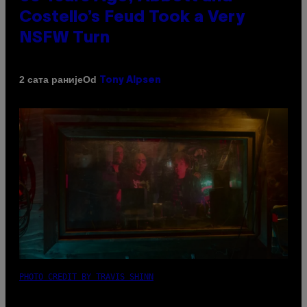
Costello’s Feud Took a Very
NSFW Turn
Od
2 сата раније
Tony Alpsen
PHOTO CREDIT BY TRAVIS SHINN