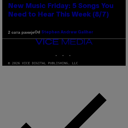
New Music Friday: 5 Songs You
Need to Hear This Week (8/7)
Od
2 сата раније
Stephen Andrew Galiher
VICE
MEDIA
INSTAGRAM
TIKTOK
YOUTUBE
© 2026 VICE DIGITAL PUBLISHING, LLC