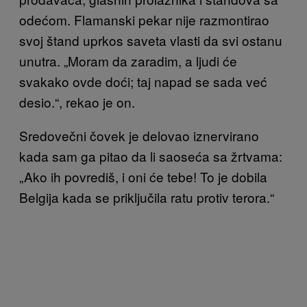
odećom. Flamanski pekar nije razmontirao
svoj štand uprkos saveta vlasti da svi ostanu
unutra. „Moram da zaradim, a ljudi će
svakako ovde doći; taj napad se sada već
desio.“, rekao je on.
Sredovečni čovek je delovao iznervirano
kada sam ga pitao da li saoseća sa žrtvama:
„Ako ih povrediš, i oni će tebe! To je dobila
Belgija kada se priključila ratu protiv terora.“