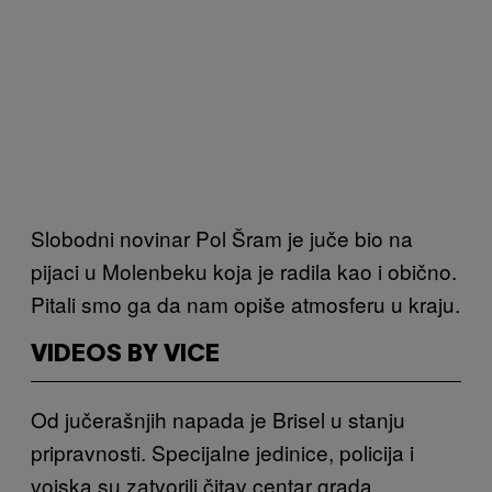
Slobodni novinar Pol Šram je juče bio na
pijaci u Molenbeku koja je radila kao i obično.
Pitali smo ga da nam opiše atmosferu u kraju.
VIDEOS BY VICE
Od jučerašnjih napada je Brisel u stanju
pripravnosti. Specijalne jedinice, policija i
vojska su zatvorili čitav centar grada.