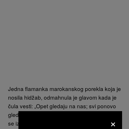
Jedna flamanka marokanskog porekla koja je
nosila hidžab, odmahnula je glavom kada je
čula vesti: „Opet gledaju na nas; svi ponovo
gledaju na Molenbek.“ Nekoliko dece sa ulice
×
se iznerviralo kada su videle moje kolege i