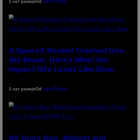
Od
1 сат раније
Luis Prada
A SpaceX Rocket Crashed Into
the Moon. Here’s What the
Impact Site Looks Like Now.
Od
1 сат раније
Luis Prada
69 Years Ago, Abbott and