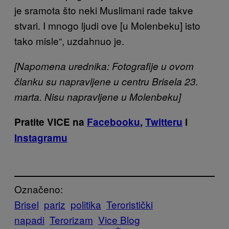
je sramota što neki Muslimani rade takve
stvari. I mnogo ljudi ove [u Molenbeku] isto
tako misle“, uzdahnuo je.
[Napomena urednika: Fotografije u ovom
članku su napravljene u centru Brisela 23.
marta. Nisu napravljene u Molenbeku]
Pratite VICE na
Facebooku
,
Twitteru
i
Instagramu
Označeno:
Brisel
pariz
politika
Teroristički
napadi
Terorizam
Vice Blog