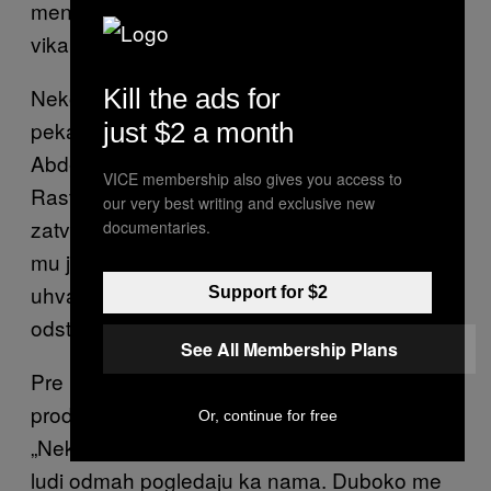
mene: „Novinari! Đubrad! Bežite odavde!“
vikali su.
Nekoliko ulica dalje, u
,
Kill the ads for
Vier-windenstraat
pekar Omar je gledao ka kući gde je
just $2 a month
Abdeslam uhapšen ranije ove nedelje.
VICE membership also gives you access to
Rastužila ga je vest o napadima i želeo je da
our very best writing and exclusive new
zatvori svoju radnju za taj dan. Rekao je da
documentaries.
mu je bilo drago kada je čuo da su teroristi
uhvaćeni: „Osećao sam kao da su napokon
Support for $2
odstranili tumor iz Molenbeka“.
See All Membership Plans
Pre nego što sam otišao, pričao sam sa
prodavcem cipela koji takođe radi na pijaci:
Or, continue for free
„Nekoliko ludaka naprave teroristički napad i
ludi odmah pogledaju ka nama. Duboko me