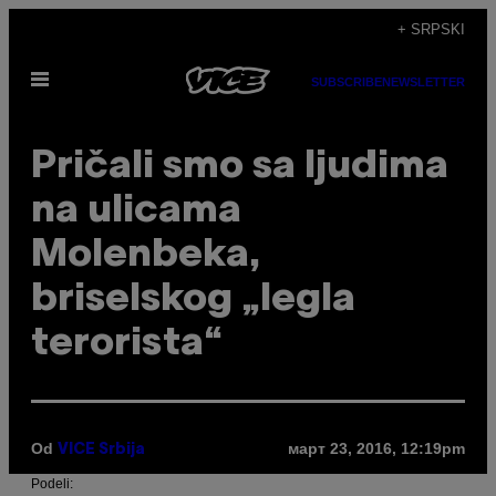
Скочи
+ SRPSKI
на
Otvori
садржај
SUBSCRIBE
NEWSLETTER
Meni
Pričali smo sa ljudima
na ulicama
Molenbeka,
briselskog „legla
terorista“
Od
март 23, 2016, 12:19pm
VICE Srbija
Podeli: