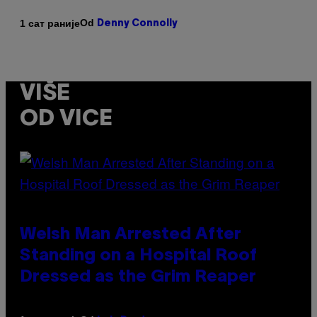
Od
1 сат раније
Denny Connolly
VIŠE
OD VICE
Welsh Man Arrested After
Standing on a Hospital Roof
Dressed as the Grim Reaper