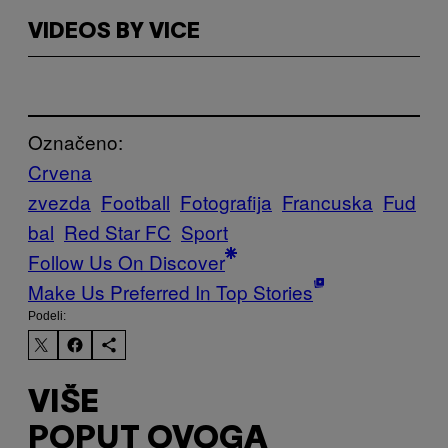
VIDEOS BY VICE
Označeno:
Crvena
zvezda
Football
Fotografija
Francuska
Fud
bal
Red Star FC
Sport
Follow Us On Discover
Make Us Preferred In Top Stories
Podeli:
VIŠE
POPUT OVOGA