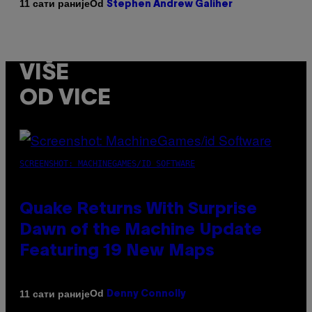
Od
11 сати раније
Stephen Andrew Galiher
VIŠE
OD VICE
SCREENSHOT: MACHINEGAMES/ID SOFTWARE
Quake Returns With Surprise
Dawn of the Machine Update
Featuring 19 New Maps
Od
11 сати раније
Denny Connolly