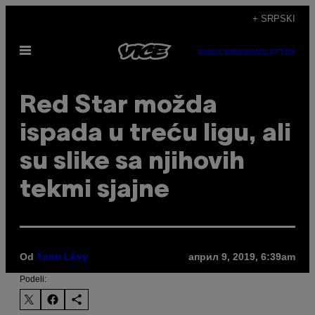
Скочи
+ SRPSKI
на
Otvori
садржај
SUBSCRIBE
NEWSLETTER
Meni
Red Star možda
ispada u treću ligu, ali
su slike sa njihovih
tekmi sjajne
Od
април 9, 2019, 6:39am
Yann Lévy
Podeli: