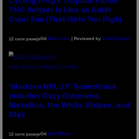
Cycling Frog’s Tropical Punch
THC Seltzer Is Like an Adult
Capri Sun (That Gets You High)
Od
| Reviewed by
12 сати раније
Maha Haq
Ysolt Usigan
PHOTO BY NICK LAHAM/GETTY IMAGES
‘Madden NFL 27’ Soundtrack
Includes Ozzy Osbourne,
Metallica, the White Stripes, and
Styx
Od
12 сати раније
Dan Milam