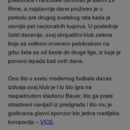
Rime, a najslavnije dane proživeo je u
periodu pre drugog svetskog rata kada je
osvojio pet nacionalnih kupova. U poslednje
četiri decenije, ovaj simpatični klub zelene
boje sa velikom crvenom petokrakom na
grbu šeta se od šeste do druge lige, iz koje je
ponovo ispada baš ovih dana.
Ono što u svetu modernog fudbala danas
izdvaja ovaj klub je i to što igra na
raspadnutom stadionu Bauer, što ga prate
strastveni navijači iz predgrađa i što mu je
godinama glavni sponzor bio jedna medijska
kompanija –
VICE
.