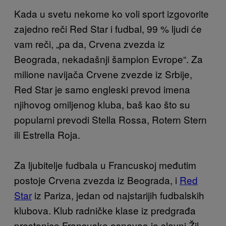
Kada u svetu nekome ko voli sport izgovorite
zajedno reči Red Star i fudbal, 99 % ljudi će
vam reči, „pa da, Crvena zvezda iz
Beograda, nekadašnji šampion Evrope“. Za
milione navijača Crvene zvezde iz Srbije,
Red Star je samo engleski prevod imena
njihovog omiljenog kluba, baš kao što su
popularni prevodi Stella Rossa, Rotern Stern
ili Estrella Roja.
Za ljubitelje fudbala u Francuskoj međutim
postoje Crvena zvezda iz Beograda, i
Red
Star
iz Pariza, jedan od najstarijih fudbalskih
klubova. Klub radničke klase iz predgrađa
prestonice Francuske osnovao je slavni Žil