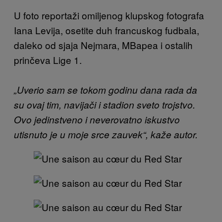
U foto reportaži omiljenog klupskog fotografa
Iana Levija, osetite duh francuskog fudbala,
daleko od sjaja Nejmara, MBapea i ostalih
prinčeva Lige 1.
„Uverio sam se tokom godinu dana rada da
su ovaj tim, navijači i stadion sveto trojstvo.
Ovo jedinstveno i neverovatno iskustvo
utisnuto je u moje srce zauvek“, kaže autor.