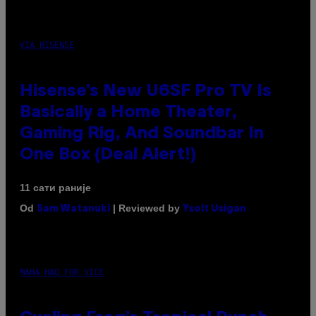
VIA HISENSE
Hisense’s New U6SF Pro TV Is
Basically a Home Theater,
Gaming Rig, And Soundbar In
One Box (Deal Alert!)
11 сати раније
Od
| Reviewed by
Sam Watanuki
Ysolt Usigan
MAHA HAQ FOR VICE