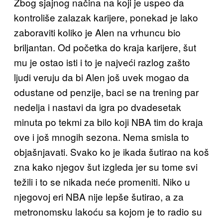
Zbog sjajnog načina na koji je uspeo da
kontroliše zalazak karijere, ponekad je lako
zaboraviti koliko je Alen na vrhuncu bio
briljantan. Od početka do kraja karijere, šut
mu je ostao isti i to je najveći razlog zašto
ljudi veruju da bi Alen još uvek mogao da
odustane od penzije, baci se na trening par
nedelja i nastavi da igra po dvadesetak
minuta po tekmi za bilo koji NBA tim do kraja
ove i još mnogih sezona. Nema smisla to
objašnjavati. Svako ko je ikada šutirao na koš
zna kako njegov šut izgleda jer su tome svi
težili i to se nikada neće promeniti. Niko u
njegovoj eri NBA nije lepše šutirao, a za
metronomsku lakoću sa kojom je to radio su