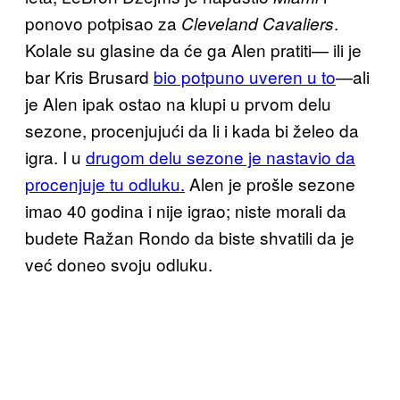
ponovo potpisao za
.
Cleveland Cavaliers
Kolale su glasine da će ga Alen pratiti— ili je
bar Kris Brusard
bio potpuno uveren u to
—ali
je Alen ipak ostao na klupi u prvom delu
sezone, procenjujući da li i kada bi želeo da
igra. I u
drugom delu sezone je nastavio da
procenjuje tu odluku.
Alen je prošle sezone
imao 40 godina i nije igrao; niste morali da
budete Ražan Rondo da biste shvatili da je
već doneo svoju odluku.