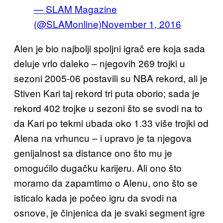
— SLAM Magazine
(@SLAMonline)
November 1, 2016
Alen je bio najbolji spoljni igrač ere koja sada
deluje vrlo daleko – njegovih 269 trojki u
sezoni 2005-06 postavili su NBA rekord, ali je
Stiven Kari taj rekord tri puta oborio; sada je
rekord 402 trojke u sezoni što se svodi na to
da Kari po tekmi ubada oko 1.33 više trojki od
Alena na vrhuncu – i upravo je ta njegova
genijalnost sa distance ono što mu je
omogućilo dugačku karijeru. Ali ono što
moramo da zapamtimo o Alenu, ono što se
isticalo kada je počeo igru da svodi na
osnove, je činjenica da je svaki segment igre