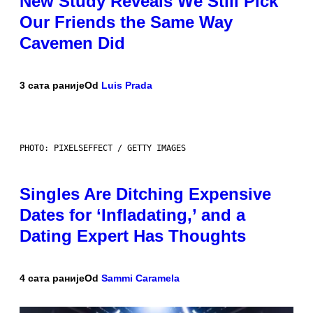
New Study Reveals We Still Pick
Our Friends the Same Way
Cavemen Did
3 сата раније
Od
Luis Prada
PHOTO: PIXELSEFFECT / GETTY IMAGES
Singles Are Ditching Expensive
Dates for ‘Infladating,’ and a
Dating Expert Has Thoughts
4 сата раније
Od
Sammi Caramela