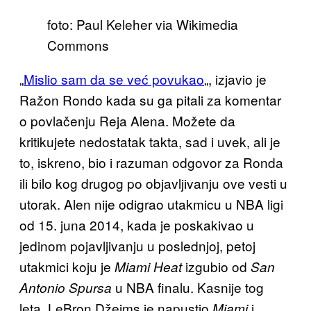
foto: Paul Keleher via Wikimedia
Commons
„
Mislio sam da se već povukao
„, izjavio je
Ražon Rondo kada su ga pitali za komentar
o povlačenju Reja Alena. Možete da
kritikujete nedostatak takta, sad i uvek, ali je
to, iskreno, bio i razuman odgovor za Ronda
ili bilo kog drugog po objavljivanju ove vesti u
utorak. Alen nije odigrao utakmicu u NBA ligi
od 15. juna 2014, kada je poskakivao u
jedinom pojavljivanju u poslednjoj, petoj
utakmici koju je
izgubio od
Miami Heat
San
u NBA finalu. Kasnije tog
Antonio Spursa
leta, LeBron Džejms je napustio
i
Miami