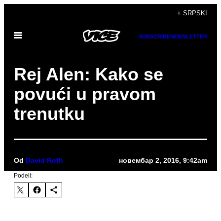
Скочи
+ SRPSKI
на
Otvori
садржај
SUBSCRIBE
NEWSLETTER
Meni
Rej Alen: Kako se
povući u pravom
trenutku
Od
David Roth
новембар 2, 2016, 9:42am
Podeli: