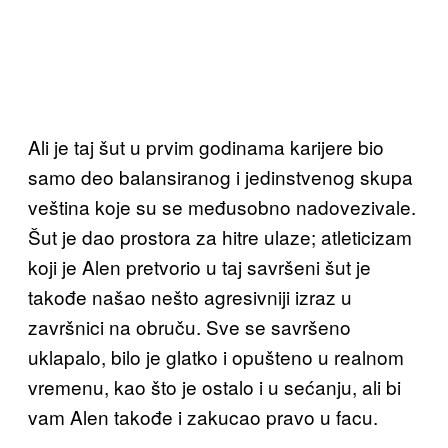
Ali je taj šut u prvim godinama karijere bio
samo deo balansiranog i jedinstvenog skupa
veština koje su se međusobno nadovezivale.
Šut je dao prostora za hitre ulaze; atleticizam
koji je Alen pretvorio u taj savršeni šut je
takođe našao nešto agresivniji izraz u
završnici na obruču. Sve se savršeno
uklapalo, bilo je glatko i opušteno u realnom
vremenu, kao što je ostalo i u sećanju, ali bi
vam Alen takođe i zakucao pravo u facu.