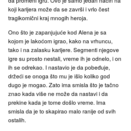
da promeni igru. Ovo je samo jedan način na
koji karijera može da se završi i vrlo čest
tragikomični kraj mnogih heroja.
Ono što je zapanjujuće kod Alena je sa
kojom je lakoćom igrao, kako na vrhuncu,
tako i na zalasku karijere. Segmenti njegove
igre su prosto nestali, vreme ih je odnelo, i on
ih se odrekao. I nastavio je da pobeđuje,
držeći se onoga što mu je išlo koliko god
dugo je mogao. Zato ima smisla što je tačno
znao kada više ne može da nastavi i da
prekine kada je tome došlo vreme. Ima
smisla da je to skapirao malo ranije od svih
ostalih.