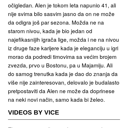
očigledan. Alen je tokom leta napunio 41, ali
nije svima bilo sasvim jasno da on ne može
da odigra još par sezona. Možda ne na
starom nivou, kada je bio jedan od
najefikasnijih igrača lige, možda i ne na nivou
iz druge faze karijere kada je eleganciju u igri
morao da podredi timovima sa većim brojem
zvezda, prvo u Bostonu, pa u Majamiju. Ali
do samog trenutka kada je dao do znanja da
više nije zainteresovan, delovalo je budalasto
pretpostaviti da Alen ne može da doprinese
na neki novi način, samo kada bi želeo.
VIDEOS BY VICE