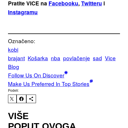
Pratite VICE na
Facebooku
,
Twitteru
i
Instagramu
Označeno:
kobi
brajant
Košarka
nba
povlačenje
sad
Vice
Blog
Follow Us On Discover
Make Us Preferred In Top Stories
Podeli:
VIŠE
POPUT OVOGA