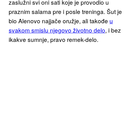
zaslužni svi oni sati koje je provodio u
praznim salama pre i posle treninga. Šut je
bio Alenovo najjače oružje, ali takođe
u
svakom smislu njegovo životno delo
, i bez
ikakve sumnje, pravo remek-delo.