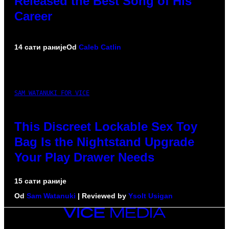
Released the Best Song of His
Career
14 сати раније
Od
Caleb Catlin
SAM WATANUKI FOR VICE
This Discreet Lockable Sex Toy
Bag Is the Nightstand Upgrade
Your Play Drawer Needs
15 сати раније
Od
Sam Watanuki
| Reviewed by
Ysolt Usigan
VICE
MEDIA