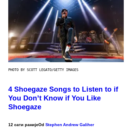
PHOTO BY SCOTT LEGATO/GETTY IMAGES
4 Shoegaze Songs to Listen to if
You Don’t Know if You Like
Shoegaze
12 сати раније
Od
Stephen Andrew Galiher