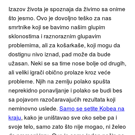
Izazov života je spoznaja da živimo sa onime
što jesmo. Ovo je dovoljno teško za nas
smrtnike koji se bavimo našim glupim
sklonostima i raznoraznim glupavim
problemima, ali za košarkaše, koji mogu da
dostignu nivo iznad, pad može da bude
užasan. Neki se sa time nose bolje od drugih,
ali veliki igrači obično prolaze kroz veće
probleme. Njih na zemlju polako spušta
neprekidno ponavljanje i polako se budi bes
sa pojavom razočaravajućih rezultata koji
neminovno uslede.
Samo se setite Kobea na
kraju
, kako je uništavao sve oko sebe pa i
svoje telo, samo zato što nije mogao, ni želeo