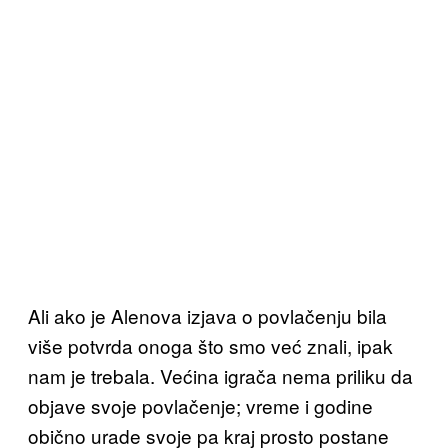
Ali ako je Alenova izjava o povlačenju bila
više potvrda onoga što smo već znali, ipak
nam je trebala. Većina igrača nema priliku da
objave svoje povlačenje; vreme i godine
obično urade svoje pa kraj prosto postane