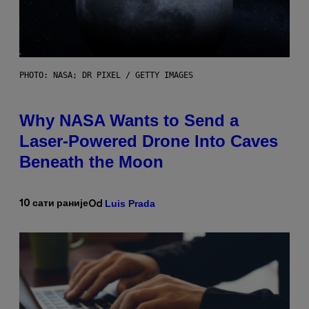
PHOTO: NASA; DR PIXEL / GETTY IMAGES
Why NASA Wants to Send a
Laser-Powered Drone Into Caves
Beneath the Moon
Luis Prada
10 сати раније
Od