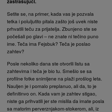
zastrašujući.
Setite se, na primer, kada vas je pozvala
tetka i poluljutito pitala zašto još uvek niste
prhvatili teču za prijatelja. Zbunjeno ste se
počešali po glavi – ne znate ni tečino puno
ime. Teča ima Fejsbuk? Teča je poslao
zahtev?
Posle nekoliko dana ste otvorili listu sa
zahtevima i teča je bio tu. Smešio se sa
profilne fotke snimljene na plaži prošlog leta.
Nauljen je i pomalo preplanuo, ali da, to je
definitinvo on. Kada vam je zahtev stigao,
niste ga prihvatili jer ste mislila da imate posla
sa matorim perverznjakom-stokerom, ali, iz