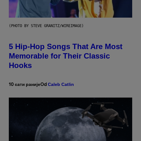
(PHOTO BY STEVE GRANITZ/WIREIMAGE)
5 Hip-Hop Songs That Are Most
Memorable for Their Classic
Hooks
Caleb Catlin
10 сати раније
Od