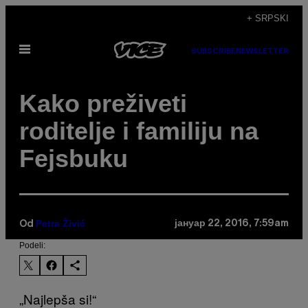
Скочи
+ SRPSKI
на
Otvori
садржај
SUBSCRIBE
NEWSLETTER
Meni
Kako preživeti
roditelje i familiju na
Fejsbuku
Petra Živić
јануар 22, 2016, 7:59am
Od
Podeli:
„Najlepša si!“