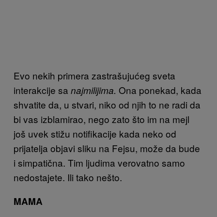
Evo nekih primera zastrašujućeg sveta
interakcije sa
Ona ponekad, kada
najmilijima.
shvatite da, u stvari, niko od njih to ne radi da
bi vas izblamirao, nego zato što im na mejl
još uvek stižu notifikacije kada neko od
prijatelja objavi sliku na Fejsu, može da bude
i simpatična. Tim ljudima verovatno samo
nedostajete. Ili tako nešto.
MAMA