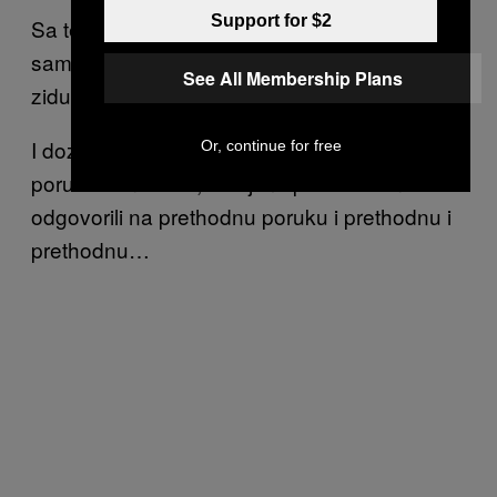
Support for $2
Sa tetkom se često ne vredi boriti, važno je
samo naučiti je da ne piše ništa po vašem
See All Membership Plans
zidu.
I dozirano reagovati na pet uzastopnih
Or, continue for free
poruka u inboksu, u kojima pita zašto niste
odgovorili na prethodnu poruku i prethodnu i
prethodnu…