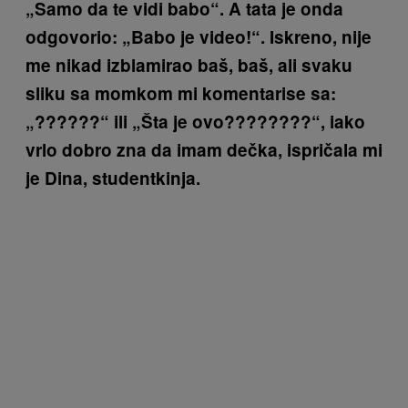
„Samo da te vidi babo“. A tata je onda
odgovorio: „Babo je video!“. Iskreno, nije
me nikad izblamirao baš, baš, ali svaku
sliku sa momkom mi komentarise sa:
„??????“ ili „Šta je ovo????????“, iako
vrlo dobro zna da imam dečka, ispričala mi
je Dina, studentkinja.