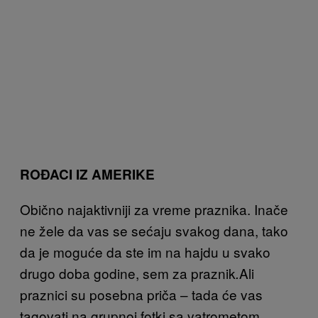
ROĐACI IZ AMERIKE
Obično najaktivniji za vreme praznika. Inače
ne žele da vas se sećaju svakog dana, tako
da je moguće da ste im na hajdu u svako
drugo doba godine, sem za praznik
Ali
.
praznici su posebna priča – tada će vas
tagovati na grupnoj fotki sa vatrometom,