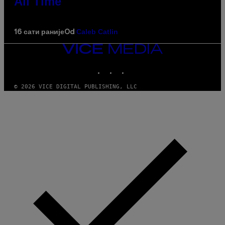
All Time
Caleb Catlin
16 сати раније
Od
VICE
MEDIA
INSTAGRAM
TIKTOK
YOUTUBE
© 2026 VICE DIGITAL PUBLISHING, LLC