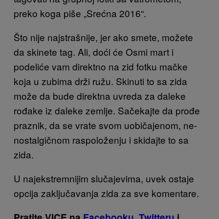
preko koga piše „Srećna 2016“.
Što nije najstrašnije, jer ako smete, možete
da skinete tag. Ali, doći će Osmi mart i
podeliće vam direktno na zid fotku mačke
koja u zubima drži ružu. Skinuti to sa zida
može da bude direktna uvreda za daleke
rođake iz daleke zemlje. Sačekajte da prođe
praznik, da se vrate svom uobičajenom, ne-
nostalgičnom raspoloženju i skidajte to sa
zida.
U najekstremnijim slučajevima, uvek ostaje
opcija zaključavanja zida za sve komentare.
Pratite VICE na
Facebooku
,
Twitteru
i