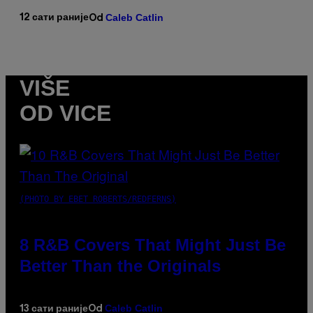
Caleb Catlin
12 сати раније
Od
VIŠE
OD VICE
(PHOTO BY EBET ROBERTS/REDFERNS)
8 R&B Covers That Might Just Be
Better Than the Originals
Caleb Catlin
13 сати раније
Od