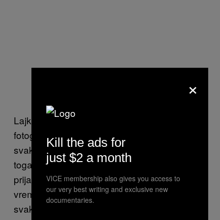
×
Lajkovaće svaki
na koji kliknete, svaku
attend
fotografiju i svaki
. Komentarisaće
check-in
Kill the ads for
svaku fotku iz izlaska. To je uglavnom zbog
just $2 a month
toga što tetka ima negde oko pedeset
prijatelja i zid joj se osvežava u realnom
VICE membership also gives you access to
our very best writing and exclusive new
vremenu i prezentuje skoro svaki korak,
documentaries.
svakog od prijatelja, među kojima ste i vi.