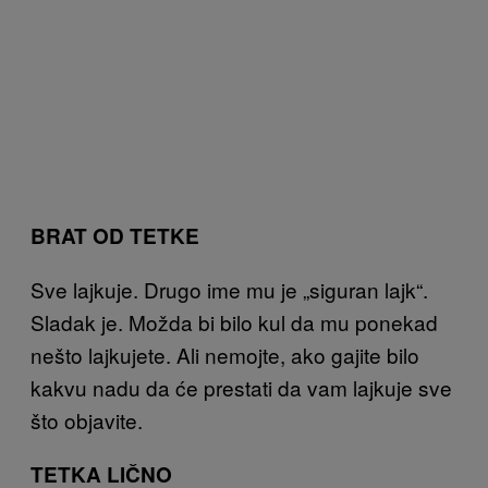
BRAT OD TETKE
Sve lajkuje. Drugo ime mu je „siguran lajk“.
Sladak je. Možda bi bilo kul da mu ponekad
nešto lajkujete. Ali nemojte, ako gajite bilo
kakvu nadu da će prestati da vam lajkuje sve
što objavite.
TETKA LIČNO