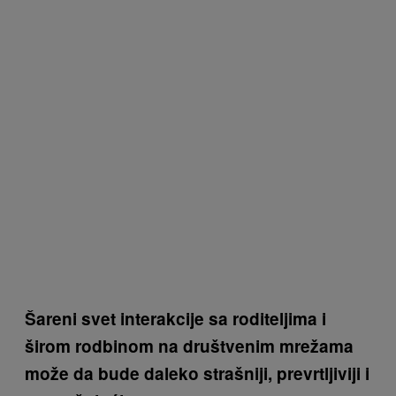
Šareni svet interakcije sa roditeljima i
širom rodbinom na društvenim mrežama
može da bude daleko strašniji, prevrtljiviji i