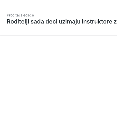
Pročitaj sledeće
Roditelji sada deci uzimaju instruktore za