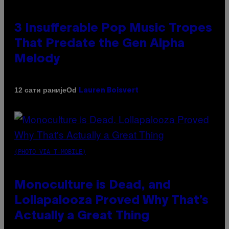
3 Insufferable Pop Music Tropes
That Predate the Gen Alpha
Melody
Od
12 сати раније
Lauren Boisvert
(PHOTO VIA T-MOBILE)
Monoculture is Dead, and
Lollapalooza Proved Why That’s
Actually a Great Thing