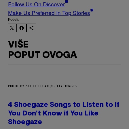
Follow Us On Discover
Make Us Preferred In Top Stories
Podeli:
VIŠE
POPUT OVOGA
PHOTO BY SCOTT LEGATO/GETTY IMAGES
4 Shoegaze Songs to Listen to if
You Don’t Know if You Like
Shoegaze