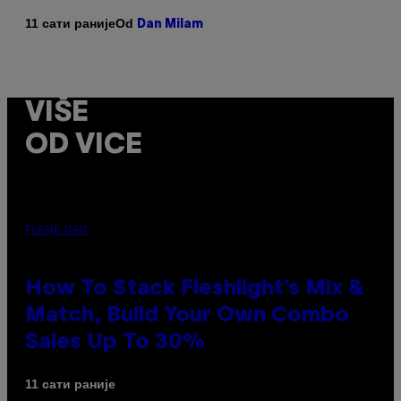
Od
11 сати раније
Dan Milam
VIŠE
OD VICE
FLESHLIGHT
How To Stack Fleshlight’s Mix &
Match, Build Your Own Combo
Sales Up To 30%
11 сати раније