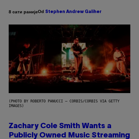
Od
8 сати раније
Stephen Andrew Galiher
(PHOTO BY ROBERTO PANUCCI – CORBIS/CORBIS VIA GETTY
IMAGES)
Zachary Cole Smith Wants a
Publicly Owned Music Streaming