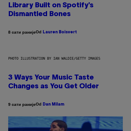
Library Built on Spotify’s
Dismantled Bones
Od
8 сати раније
Lauren Boisvert
PHOTO ILLUSTRATION BY IAN WALDIE/GETTY IMAGES
3 Ways Your Music Taste
Changes as You Get Older
Od
9 сати раније
Dan Milam