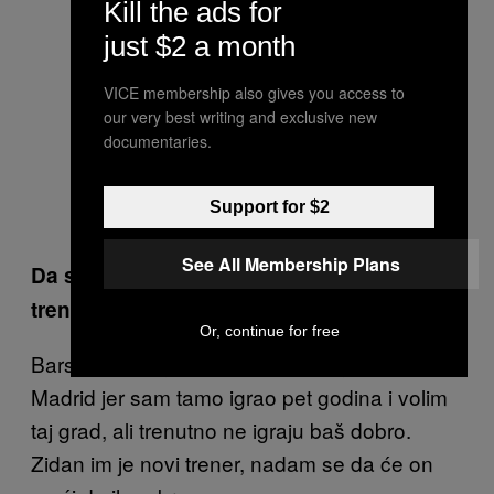
Kill the ads for
just $2 a month
VICE membership also gives you access to
our very best writing and exclusive new
documentaries.
Support for $2
See All Membership Plans
Da se vratimo na fudbal. Koje timove
trenutno voliš da gledaš?
Or, continue for free
Barselonu. Bajern Minhen… navijam za Real
Madrid jer sam tamo igrao pet godina i volim
taj grad, ali trenutno ne igraju baš dobro.
Zidan im je novi trener, nadam se da će on