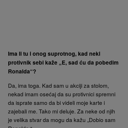
Ima li tu i onog suprotnog, kad neki
protivnik sebi kaže
„
E, sad ću da pobedim
Ronalda“?
Da, ima toga. Kad sam u akciji za stolom,
nekad imam osećaj da su protivnici spremni
da isprate samo da bi videli moje karte i
zajebali me. Tako mi deluje. Za neke od njih
je velika stvar da mogu da kažu
„
Dobio sam