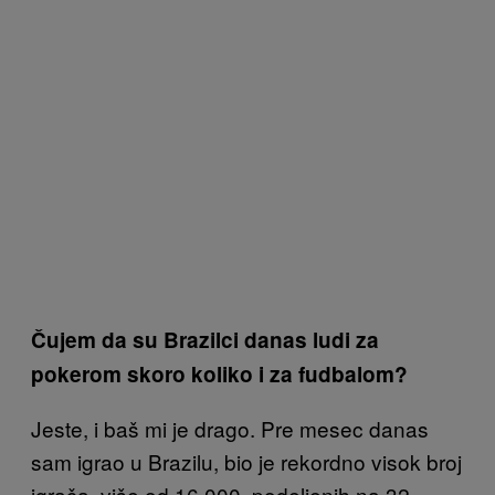
Čujem da su Brazilci danas ludi za
pokerom skoro koliko i za fudbalom?
Jeste, i baš mi je drago. Pre mesec danas
sam igrao u Brazilu, bio je rekordno visok broj
igrača, više od 16,000, podeljenih na 32