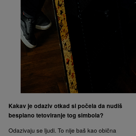
Kakav je odaziv otkad si počela da nudiš
besplano tetoviranje tog simbola?
Odazivaju se ljudi. To nije baš kao obična