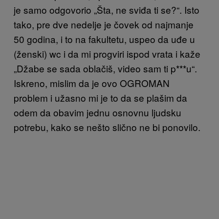
je samo odgovorio „Šta, ne sviđa ti se?“. Isto
tako, pre dve nedelje je čovek od najmanje
50 godina, i to na fakultetu, uspeo da uđe u
(ženski) wc i da mi progviri ispod vrata i kaže
„Džabe se sada oblačiš, video sam ti p***u“.
Iskreno, mislim da je ovo OGROMAN
problem i užasno mi je to da se plašim da
odem da obavim jednu osnovnu ljudsku
potrebu, kako se nešto slično ne bi ponovilo.