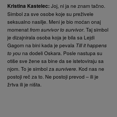
Joj, ni ja ne znam tačno.
Kristina Kastelec:
Simbol za sve osobe koje su preživele
seksualno nasilje. Meni je bio moćan onaj
momenat
. Taj simbol
from survivor to survivor
je dizajnirala osoba koja je bila sa Lejdi
Gagom na bini kada je pevala
Till it happens
na dodeli Oskara. Posle nastupa su
to you
otiše sve žene sa bine da se istetoviraju sa
njom. To je simbol za
. Kod nas ne
survivere
postoji reč za to. Ne postoji prevod – ili je
žrtva ili je ništa.