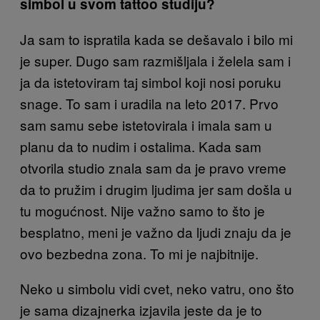
simbol u svom tattoo studiju?
Ja sam to ispratila kada se dešavalo i bilo mi
je super. Dugo sam razmišljala i želela sam i
ja da istetoviram taj simbol koji nosi poruku
snage. To sam i uradila na leto 2017. Prvo
sam samu sebe istetovirala i imala sam u
planu da to nudim i ostalima. Kada sam
otvorila studio znala sam da je pravo vreme
da to pružim i drugim ljudima jer sam došla u
tu mogućnost. Nije važno samo to što je
besplatno, meni je važno da ljudi znaju da je
ovo bezbedna zona. To mi je najbitnije.
Neko u simbolu vidi cvet, neko vatru, ono što
je sama dizajnerka izjavila jeste da je to