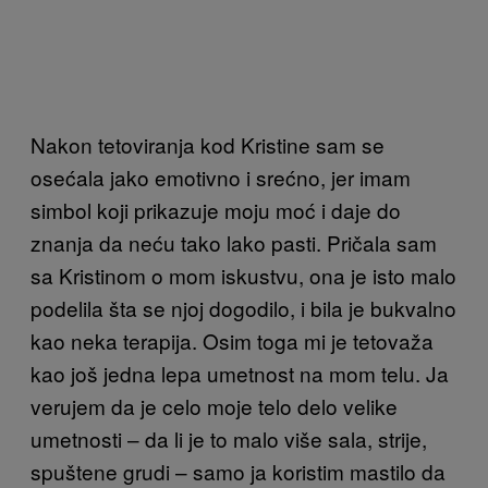
Nakon tetoviranja kod Kristine sam se
osećala jako emotivno i srećno, jer imam
simbol koji prikazuje moju moć i daje do
znanja da neću tako lako pasti. Pričala sam
sa Kristinom o mom iskustvu, ona je isto malo
podelila šta se njoj dogodilo, i bila je bukvalno
kao neka terapija. Osim toga mi je tetovaža
kao još jedna lepa umetnost na mom telu. Ja
verujem da je celo moje telo delo velike
umetnosti – da li je to malo više sala, strije,
spuštene grudi – samo ja koristim mastilo da