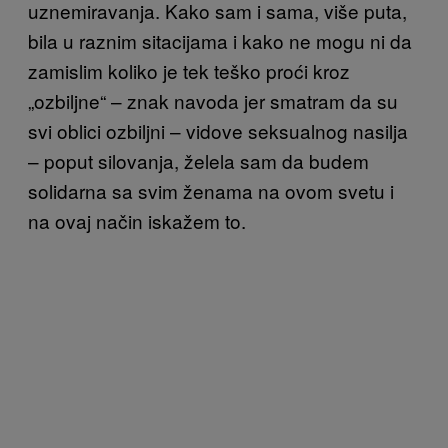
uznemiravanja. Kako sam i sama, više puta,
bila u raznim sitacijama i kako ne mogu ni da
zamislim koliko je tek teško proći kroz
„ozbiljne“ – znak navoda jer smatram da su
svi oblici ozbiljni – vidove seksualnog nasilja
– poput silovanja, želela sam da budem
solidarna sa svim ženama na ovom svetu i
na ovaj način iskažem to.