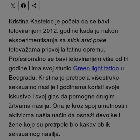
Kristina Kastelec je počela da se bavi
tetoviranjem 2012. godine kada je nakon
eksperimentisanja sa
stick and poke
tetovažama prisvojila tatinu opremu.
Profesionalno se bavi tetoviranjem više od tri
godine i ima svoj studio
Green light tattoo
u
Beogradu. Kristina je pretrpela višestruko
seksualno nasilje i godinama koristi svoje
iskustvo i svoj glas da pomogne drugim
žrtvama nasilja. Ona je kroz spoj umetnosti i
aktivizma našla način da osnaži devojke i
žene koje su pretrpele bio kakav oblik
seksualnog nasilja.