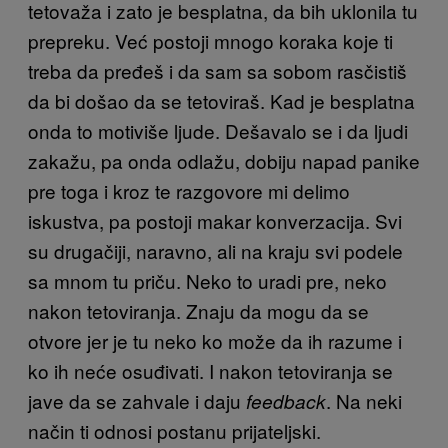
tetovaža i zato je besplatna, da bih uklonila tu
prepreku. Već postoji mnogo koraka koje ti
treba da pređeš i da sam sa sobom rasčistiš
da bi došao da se tetoviraš. Kad je besplatna
onda to motiviše ljude. Dešavalo se i da ljudi
zakažu, pa onda odlažu, dobiju napad panike
pre toga i kroz te razgovore mi delimo
iskustva, pa postoji makar konverzacija. Svi
su drugačiji, naravno, ali na kraju svi podele
sa mnom tu priču. Neko to uradi pre, neko
nakon tetoviranja. Znaju da mogu da se
otvore jer je tu neko ko može da ih razume i
ko ih neće osuđivati. I nakon tetoviranja se
jave da se zahvale i daju
. Na neki
feedback
način ti odnosi postanu prijateljski.