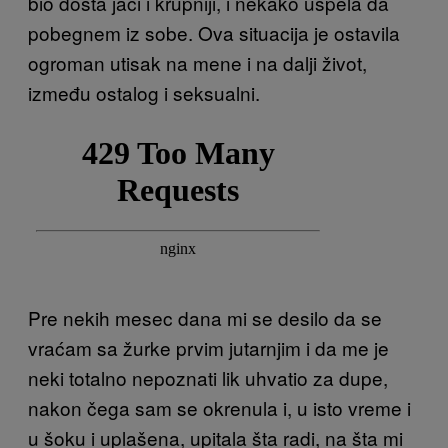
bio dosta jači i krupniji, i nekako uspela da
pobegnem iz sobe. Ova situacija je ostavila
ogroman utisak na mene i na dalji život,
između ostalog i seksualni.
Pre nekih mesec dana mi se desilo da se
vraćam sa žurke prvim jutarnjim i da me je
neki totalno nepoznati lik uhvatio za dupe,
nakon čega sam se okrenula i, u isto vreme i
u šoku i uplašena, upitala šta radi, na šta mi