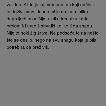
validno. Ali to je taj momenat na koji način ti
to doživljavaš. Jasno mi je da zato toliko
dugo ljudi razmišljaju, ali u trenutku kada
prelomiš i uradiš shvatiš koliko ti da snagu.
Nije to neki žig žrtve. Ne podseća te na nešto
što se desilo, nego na svu snagu koja je bila
potrebna da preživiš.