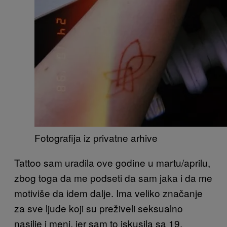
Fotografija iz privatne arhive
Tattoo sam uradila ove godine u martu/aprilu,
zbog toga da me podseti da sam jaka i da me
motiviše da idem dalje. Ima veliko značanje
za sve ljude koji su preživeli seksualno
nasilje i meni, jer sam to iskusila sa 19.