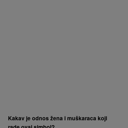
Kakav je odnos žena i muškaraca koji
rade ovaj simbol?