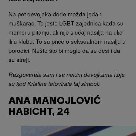
Na pet devojaka dođe možda jedan
muškarac. To jeste LGBT zajednica kada su
momci u pitanju, ali nije slučaj nasilja na ulici
ili u klubu. To su priče o seksualnom nasilju u
porodici. Nešto što bi moglo da se desi i da
su strejt.
Razgovarala sam i sa nekim devojkama koje
su kod Kristine tetovirale taj simbol:
ANA MANOJLOVIĆ
HABICHT, 24