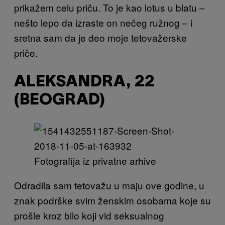
prikažem celu priču. To je kao lotus u blatu –
nešto lepo da izraste on nečeg ružnog – i
sretna sam da je deo moje tetovažerske
priče.
ALEKSANDRA, 22
(BEOGRAD)
Fotografija iz privatne arhive
Odradila sam tetovažu u maju ove godine, u
znak podrške svim ženskim osobama koje su
prošle kroz bilo koji vid seksualnog