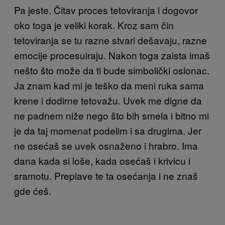
Pa jeste. Čitav proces tetoviranja i dogovor
oko toga je veliki korak. Kroz sam čin
tetoviranja se tu razne stvari dešavaju, razne
emocije procesuiraju. Nakon toga zaista imaš
nešto što može da ti bude simbolički oslonac.
Ja znam kad mi je teško da meni ruka sama
krene i dodirne tetovažu. Uvek me digne da
ne padnem niže nego što bih smela i bitno mi
je da taj momenat podelim i sa drugima. Jer
ne osećaš se uvek osnaženo i hrabro. Ima
dana kada si loše, kada osećaš i krivicu i
sramotu. Preplave te ta osećanja i ne znaš
gde ćeš.