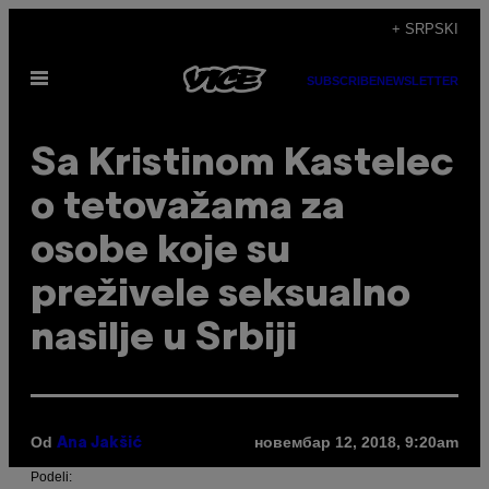
Скочи
+ SRPSKI
на
Otvori
садржај
SUBSCRIBE
NEWSLETTER
Meni
Sa Kristinom Kastelec
o tetovažama za
osobe koje su
preživele seksualno
nasilje u Srbiji
Od
новембар 12, 2018, 9:20am
Ana Jakšić
Podeli: