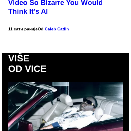
Video So Bizarre You Would
Think It’s AI
11 сати раније
Od
Caleb Catlin
VIŠE
OD VICE