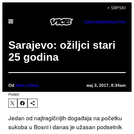
Скочи
+ SRPSKI
на
Otvori
садржај
SUBSCRIBE
NEWSLETTER
Meni
Sarajevo: ožiljci stari
25 godina
Od
Irfan Ličina
мај 3, 2017, 8:34am
Podeli:
Jedan od najtragičnijih događaja na početku
sukoba u Bosni i danas je užasan podsetnik