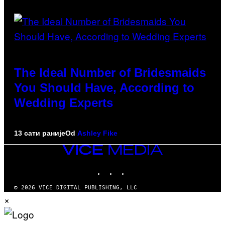
The Ideal Number of Bridesmaids
You Should Have, According to
Wedding Experts
13 сати раније
Od
Ashley Fike
VICE
MEDIA
INSTAGRAM
TIKTOK
YOUTUBE
© 2026 VICE DIGITAL PUBLISHING, LLC
×