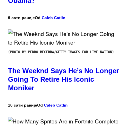
Obama?
9 сати раније
Od
Caleb Catlin
(PHOTO BY PEDRO BECERRA/GETTY IMAGES FOR LIVE NATION)
The Weeknd Says He’s No Longer
Going To Retire His Iconic
Moniker
10 сати раније
Od
Caleb Catlin