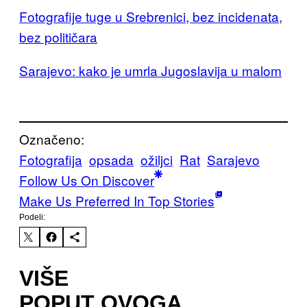
Fotografije tuge u Srebrenici, bez incidenata,
bez političara
Sarajevo: kako je umrla Jugoslavija u malom
Označeno:
Fotografija
opsada
ožiljci
Rat
Sarajevo
Follow Us On Discover
Make Us Preferred In Top Stories
Podeli:
VIŠE
POPUT OVOGA