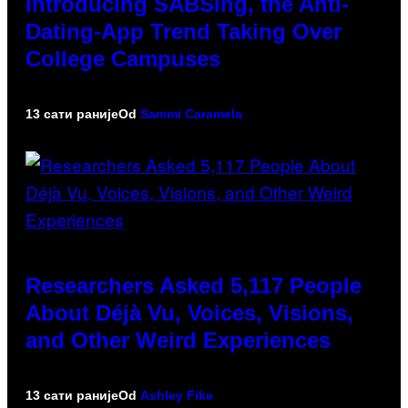
Introducing SABSing, the Anti-
Dating-App Trend Taking Over
College Campuses
13 сати раније
Od
Sammi Caramela
Researchers Asked 5,117 People
About Déjà Vu, Voices, Visions,
and Other Weird Experiences
13 сати раније
Od
Ashley Fike