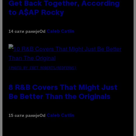
Get Back Together, According
to A$AP Rocky
Od
14 сати раније
Caleb Catlin
(PHOTO BY EBET ROBERTS/REDFERNS)
8 R&B Covers That Might Just
Be Better Than the Originals
Od
15 сати раније
Caleb Catlin