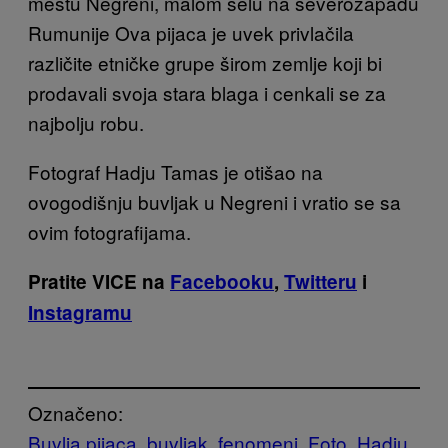
mestu Negreni, malom selu na severozapadu
Rumunije Ova pijaca je uvek privlačila
različite etničke grupe širom zemlje koji bi
prodavali svoja stara blaga i cenkali se za
najbolju robu.
Fotograf Hadju Tamas je otišao na
ovogodišnju buvljak u Negreni i vratio se sa
ovim fotografijama.
Pratite VICE na
Facebooku
,
Twitteru
i
Instagramu
Označeno:
Buvlja pijaca
buvljak
fenomeni
Foto
Hadju