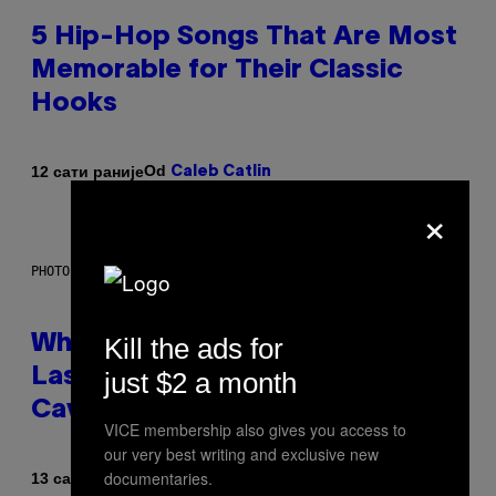
5 Hip-Hop Songs That Are Most
Memorable for Their Classic
Hooks
Od
12 сати раније
Caleb Catlin
×
PHOTO: NASA; DR PIXEL / GETTY IMAGES
Kill the ads for
Why NASA Wants to Send a
Laser-Powered Drone Into
just $2 a month
Caves Beneath the Moon
VICE membership also gives you access to
our very best writing and exclusive new
documentaries.
Od
13 сати раније
Luis Prada