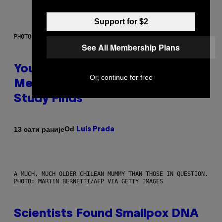
Support for $2
PHOTO: BATUHAN TOKER / GETTY IMAGES
See All Membership Plans
Your Desk Height Could Be
Or, continue for free
Messing With Your Brain, New
Study Finds
Od
13 сати раније
Luis Prada
A MUCH, MUCH OLDER CHILEAN MUMMY THAN THOSE IN QUESTION.
PHOTO: MARTIN BERNETTI/AFP VIA GETTY IMAGES
Scientists Found Smallpox DNA