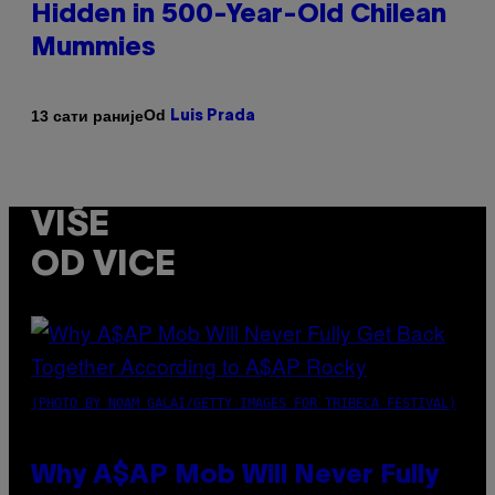
Hidden in 500-Year-Old Chilean
Mummies
Od
13 сати раније
Luis Prada
VIŠE
OD VICE
(PHOTO BY NOAM GALAI/GETTY IMAGES FOR TRIBECA FESTIVAL)
Why A$AP Mob Will Never Fully