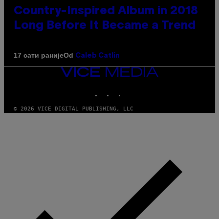
Country-Inspired Album in 2018
Long Before It Became a Trend
Od
17 сати раније
Caleb Catlin
VICE
MEDIA
INSTAGRAM
TIKTOK
YOUTUBE
© 2026 VICE DIGITAL PUBLISHING, LLC