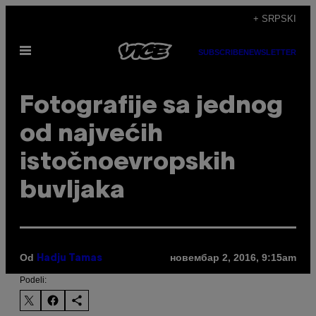
Скочи
+ SRPSKI
на
Otvori
садржај
SUBSCRIBE
NEWSLETTER
Meni
Fotografije sa jednog
od najvećih
istočnoevropskih
buvljaka
Od
новембар 2, 2016, 9:15am
Hadju Tamas
Podeli: