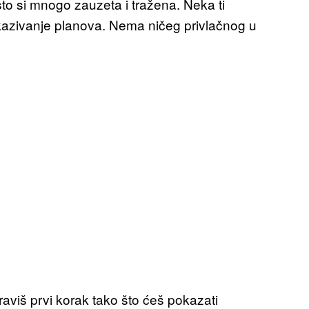
sto si mnogo zauzeta i tražena. Neka ti
otkazivanje planova. Nema ničeg privlačnog u
aviš prvi korak tako što ćeš pokazati