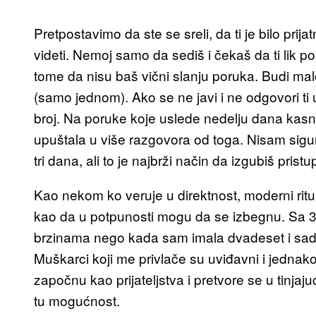
Pretpostavimo da ste se sreli, da ti je bilo pri
videti. Nemoj samo da sediš i čekaš da ti lik 
tome da nisu baš vični slanju poruka. Budi ma
(samo jednom). Ako se ne javi i ne odgovori ti
broj. Na poruke koje uslede nedelju dana kasnij
upuštala u više razgovora od toga. Nisam sigur
tri dana, ali to je najbrži način da izgubiš pristu
Kao nekom ko veruje u direktnost, moderni ritu
kao da u potpunosti mogu da se izbegnu. Sa 
brzinama nego kada sam imala dvadeset i sa
Muškarci koji me privlače su uviđavni i jednak
započnu kao prijateljstva i pretvore se u tinja
tu mogućnost.