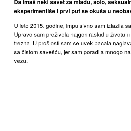
Da imaš neki savet za mladu, solo, seksual
eksperimentiše i prvi put se okuša u neobav
U leto 2015. godine, impulsivno sam izlazila sa
Upravo sam preživela najgori raskid u životu 
trezna. U prošlosti sam se uvek bacala nagla
sa čistom savešću, jer sam poradila mnogo 
vezu.