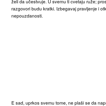
želi da učestvuje. U svemu ti cvetaju ruže; pro
razgovori budu kratki. Izbegavaj pravljenje i 
nepouzdanosti.
E sad, uprkos svemu tome, ne plaši se da napr