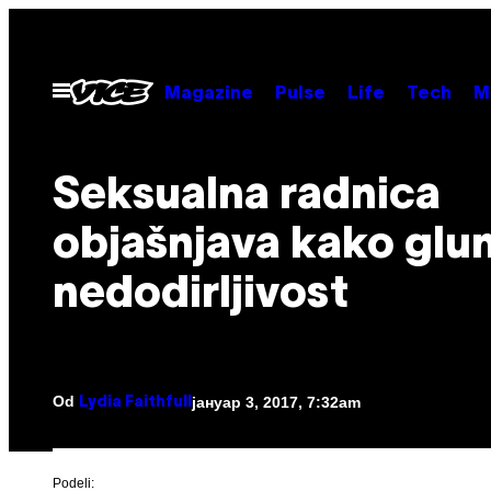
Скочи
на
садржај
Otvori
Magazine
Pulse
Life
Tech
M
Meni
Seksualna radnica
objašnjava kako glum
nedodirljivost
Od
јануар 3, 2017, 7:32am
Lydia Faithfull
Podeli: