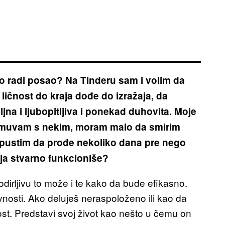
avo radi posao? Na Tinderu sam i volim da
ičnost do kraja dođe do izražaja, da
jna i ljubopitljiva i ponekad duhovita. Moje
se smuvam s nekim, moram malo da smirim
 pustim da prođe nekoliko dana pre nego
koja stvarno funkcioniše?
dirljivu to može i te kako da bude efikasno.
nosti. Ako deluješ neraspoloženo ili kao da
t. Predstavi svoj život kao nešto u čemu on