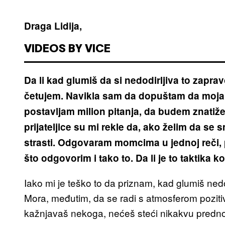
Draga Lidija,
VIDEOS BY VICE
Da li kad glumiš da si nedodirljiva to zapr
četujem. Navikla sam da dopuštam da moja l
postavljam milion pitanja, da budem znatižel
prijateljice su mi rekle da, ako želim da 
strasti. Odgovaram momcima u jednoj reči,
što odgovorim i tako to. Da li je to taktika 
Iako mi je teško to da priznam, kad glumiš nedo
Mora, međutim, da se radi s atmosferom pozitiv
kažnjavaš nekoga, nećeš steći nikakvu prednos