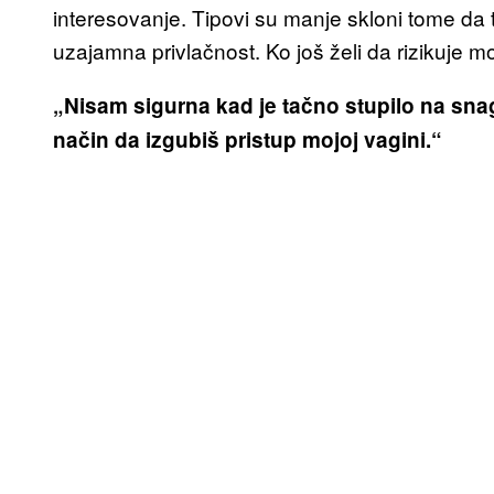
interesovanje. Tipovi su manje skloni tome da t
uzajamna privlačnost. Ko još želi da rizikuje 
„Nisam sigurna kad je tačno stupilo na snagu 
način da izgubiš pristup mojoj vagini.“