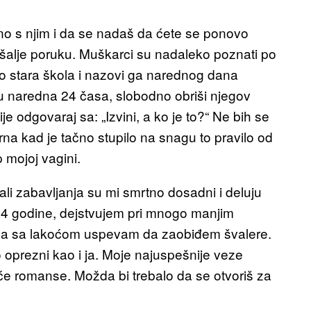
jatno s njim i da se nadaš da ćete se ponovo
pošalje poruku. Muškarci su nadaleko poznati po
lo stara škola i nazovi ga narednog dana
 u naredna 24 časa, slobodno obriši njegov
e odgovaraj sa: „Izvini, a ko je to?“ Ne bih se
na kad je tačno stupilo na snagu to pravilo od
p mojoj vagini.
ali zabavljanja su mi smrtno dosadni i deluju
34 godine, dejstvujem pri mnogo manjim
da sa lakoćom uspevam da zaobiđem švalere.
o oprezni kao i ja. Moje najuspešnije veze
juće romanse. Možda bi trebalo da se otvoriš za