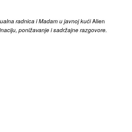
Alien
ualna radnica i Madam u javnoj kući
inaciju, ponižavanje i sadržajne razgovore.