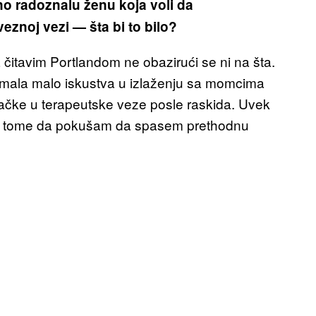
no radoznalu ženu koja voli da
eznoj vezi — šta bi to bilo?
 čitavim Portlandom ne obazirući se ni na šta.
i imala malo iskustva u izlaženju sa momcima
vačke u terapeutske veze posle raskida. Uvek
na tome da pokušam da spasem prethodnu