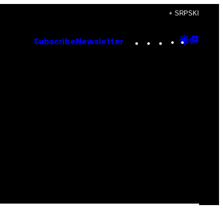
+ SRPSKI
Instagram
TikTok
YouTube
Google
Goog
Subscribe
Newsletter
Discove
Top
Posts