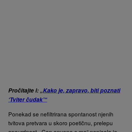
Pročitajte i: „
Kako je, zapravo, biti poznati
‘Tviter čudak’“
Ponekad se nefiltrirana spontanost njenih
tvitova pretvara u skoro poetičnu, prelepu
apsurdnost. „
Can anyone c me“
napisala je