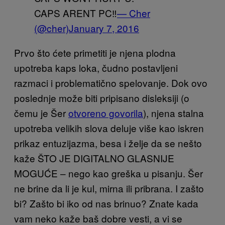
CAPS ARENT PC‼️
— Cher
(@cher)
January 7, 2016
Prvo što ćete primetiti je njena plodna
upotreba kaps loka, čudno postavljeni
razmaci i problematično spelovanje. Dok ovo
poslednje može biti pripisano disleksiji (o
čemu je Šer
otvoreno govorila
), njena stalna
upotreba velikih slova deluje više kao iskren
prikaz entuzijazma, besa i želje da se nešto
kaže ŠTO JE DIGITALNO GLASNIJE
MOGUĆE – nego kao greška u pisanju. Šer
ne brine
da li je kul, mirna ili pribrana. I zašto
bi? Zašto bi iko od nas brinuo? Znate kada
vam neko kaže baš dobre vesti, a vi se