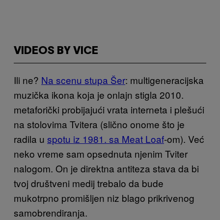
VIDEOS BY VICE
Ili ne?
Na scenu stupa Šer
: multigeneracijska
muzička ikona koja je onlajn stigla 2010.
metaforički probijajući vrata internet
a
i plešući
na stolovima Tvitera (slično onome što je
radila u
spotu iz 1981. sa Meat Loaf
-om). Već
neko vreme sam opsednuta njenim Tviter
nalogom. On je direktna antiteza
stava da bi
tvoj društveni medij trebalo da bude
mukotrpno promišljen niz blago prikrivenog
samobrendiranja.