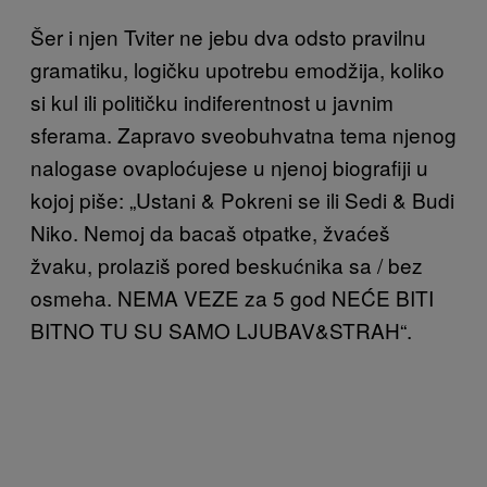
Šer i njen Tviter ne jebu dva odsto pravilnu
gramatiku, logi
čku upotrebu emodžija, koliko
si kul ili političku indiferentnost u
javnim
sferama. Zapravo sveobuhvatna tema njenog
nalogase ovaploćujese
u njenoj biografiji
u
kojoj piše: „Ustani & Pokreni se ili Sedi & Budi
Niko. Nemoj da bacaš otpatke, žvaćeš
žvaku, prolaziš pored beskućnika sa / bez
osmeha. NEMA VEZE za 5 god NEĆE BITI
BITNO TU SU SAMO LJUBAV&STRAH“
.