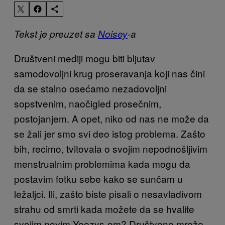
Tekst je preuzet sa
Noisey
-a
Društveni mediji mogu biti bljutav
samodovoljni krug proseravanja koji nas čini
da se stalno osećamo nezadovoljni
sopstvenim, naočigled prosečnim,
postojanjem. A opet, niko od nas ne može da
se žali jer smo svi deo istog problema. Zašto
bih, recimo, tvitovala o svojim nepodnošljivim
menstrualnim problemima kada mogu da
postavim fotku sebe kako se sunčam u
ležaljci. Ili, zašto biste pisali o nesavladivom
strahu od smrti kada možete da se
hvalite
svojim novim Yeezys-om? Društvene mreže