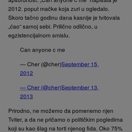
2012. poput mačke koja zuri u ogledalo.
Skoro tačno godinu dana kasnije je tvitovala
„ćao“ samoj sebi. Prilično odlično, u
egzistencijalnom smislu.
Can anyone c me
— Cher (@cher)
September 15,
2012
— Cher (@cher)
September 13,
2013
Prirodno, ne možemo da pomenemo njen
Tviter, a da ne pričamo o političkim pogledima
koji su kao šlag na torti njenog fida.
Oko 75%