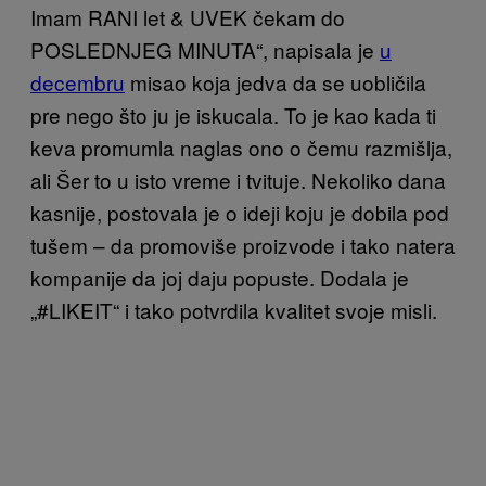
Imam RANI let & UVEK čekam do
POSLEDNJEG MINUTA“
, napisala je
u
decembru
misao koja jedv
a da se uobličila
pre nego što ju je iskucala. To je kao kada ti
keva promumla naglas ono o čemu razmišlja,
ali Šer to u isto vreme i tvituje. Nekoliko dana
kasnije, postovala je o ideji koju je dobila pod
tušem – da promoviše proizvode i tako natera
kompa
nije da joj daju popuste. Dodala je
„
#LIKEIT“ i tako potvrdila kvalitet svoje misli.