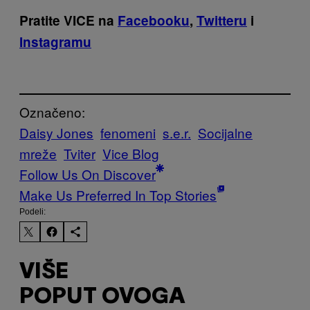
Pratite VICE na
Facebooku
,
Twitteru
i
Instagramu
Označeno:
Daisy Jones
fenomeni
s.e.r.
Socijalne
mreže
Tviter
Vice Blog
Follow Us On Discover
Make Us Preferred In Top Stories
Podeli:
VIŠE
POPUT OVOGA