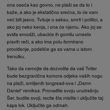
ona oseća kao govno, ne plaši se da to i
kaže, a ako je ekstatično srećna, to će vam
već biti jasno. Tvituje o seksu, smrti i politici, a
ako joj neko kenja, i ona će njemu. Ako joj se
sviđa emodži, ubaciće ih gomilu umesto
pravih reči, a ako ima polu-formirano
proviđenje, podeliće ga sa vama u istom
trenutku.
Tako da nemojte da dozvolite da vaš Tviter
bude bezgranična kom
ora odjeka vaših nogu
na plaži, omiljenih longread-ova i „Damn
Daniel“
remiksa. Pronađite svoju unutrašnju
Šer, budite svoji, recite šta mislite i uključite taj
kaps lok. Uključite ga odmah.