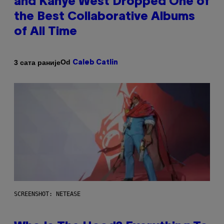
and Kanye West Dropped One of
the Best Collaborative Albums
of All Time
Od
3 сата раније
Caleb Catlin
SCREENSHOT: NETEASE