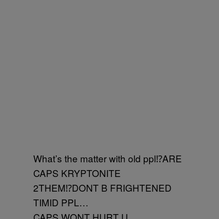
What’s the matter with old ppl⁉️ARE
CAPS KRYPTONITE
2THEM⁉️DONT B FRIGHTENED
TIMID PPL…
CAPS WONT HURT U.