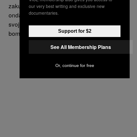
zakucava svoje teme na vrata interneta i
our very best writing and exclusive new
documentaries.
onda se vrti na svojoj peti bacajući prašinu na
svoje hejtere. Ako je Tviter bazen, Šer skače
Support for $2
bombe sa najviše skakaonice.
See All Membership Plans
Or, continue for free