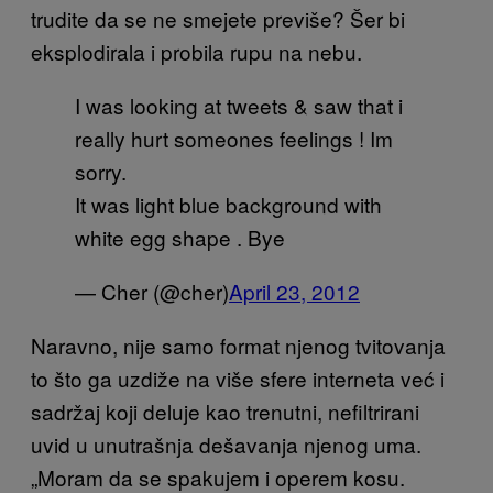
trudite da se ne smejete previše? Šer bi
eksplodirala i probila rupu na nebu.
I was looking at tweets & saw that i
really hurt someones feelings ! Im
sorry.
It was light blue background with
white egg shape . Bye
— Cher (@cher)
April 23, 2012
Naravno, nije samo format njenog tvitovanja
to što ga uz
diže na više sfere interneta već i
sadržaj koji deluje kao trenutni, nefiltrirani
uvid u unutrašnja dešavanja njenog uma.
„Moram da se spakujem i operem kosu.