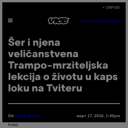
Скочи
+ SRPSKI
на
Otvori
садржај
SUBSCRIBE
NEWSLETTER
Meni
Šer i njena
veličanstvena
Trampo-mrziteljska
lekcija o životu u kaps
loku na Tviteru
Od
март 17, 2016, 1:40pm
Daisy Jones
Podeli: