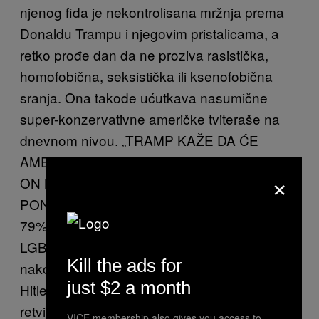
njenog fi
da je nekontrolisana mržnja prema
Donaldu Trampu i njegovim pristalicama, a
retko prođe dan da ne proziva rasistička,
homofobična, seksistička ili ksenofobična
sranja. Ona takođe ućutkava nasumične
super-konzervativne američke tviteraše na
dnevnom nivou. „TRAMP KAŽE DA ĆE
AMERIKU NAPRAVITI PONOVO VELIKOM
×
ON MISLI,
‘NAPRAVITI BELU AMERIKU
PONOVO VELIKOM’ NE CRNU NE BRAON
79% DT PRISTALICE ŽELE ZABRANU
LGBT“
napisala je
prošle nedelje
, nedugo
Kill the ads for
nakon što je aploudovala članak o uzdizanju
just $2 a month
Hitlera. I dok bi neke slavne ličnosti suptilno
retvitovale anti-imigrantski članak, Šer
VICE membership also gives you access to