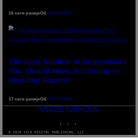
16 сати раније
Od
Ashley Fike
The Ideal Number of Bridesmaids
You Should Have, According to
Wedding Experts
17 сати раније
Od
Ashley Fike
VICE
MEDIA
INSTAGRAM
TIKTOK
YOUTUBE
© 2026 VICE DIGITAL PUBLISHING, LLC