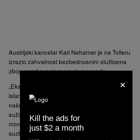
Austrijski kancelar Karl Nehamer je na Tviteru
izrazio zahvalnost bezbednosnim službama
zbog sprečavanja mogućeg napada.
×
„Ekstremizam – bilo s leve, desnice ili sa
islamističkom pozadinom – nema mesta u
našem društvu i želi da uništi naš miran
suživot“, napisao je Nehamer. „Mi kao društvo
Kill the ads for
moramo se braniti na otporan i snažan način i
just $2 a month
suzbiti svaki oblik ekstremizma u korenu.”