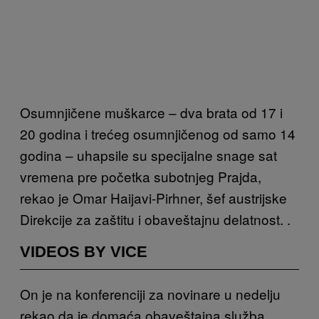
Osumnjičene muškarce – dva brata od 17 i
20 godina i trećeg osumnjičenog od samo 14
godina – uhapsile su specijalne snage sat
vremena pre početka subotnjeg Prajda,
rekao je Omar Haijavi-Pirhner, šef austrijske
Direkcije za zaštitu i obaveštajnu delatnost. .
VIDEOS BY VICE
On je na konferenciji za novinare u nedelju
rekao da je domaća obaveštajna služba