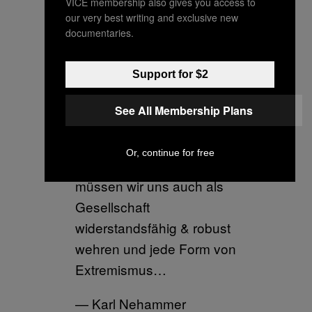
VICE membership also gives you access to
Extremismus – egal ob
our very best writing and exclusive new
documentaries.
von links, rechts oder mit
islamistischem Hintergrund
Support for $2
– hat in unserer
Gesellschaft keinen Platz
See All Membership Plans
und will unser friedliches
Zusammenleben
Or, continue for free
zerstören. Dagegen
müssen wir uns auch als
Gesellschaft
widerstandsfähig & robust
wehren und jede Form von
Extremismus…
— Karl Nehammer