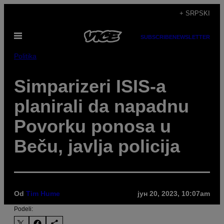
Скочи
+ SRPSKI
на
Otvori
садржај
SUBSCRIBE
NEWSLETTER
Meni
Politika
Simparizeri ISIS-a
planirali da napadnu
Povorku ponosa u
Beču, javlja policija
Od
Tim Hume
јун 20, 2023, 10:07am
Podeli: