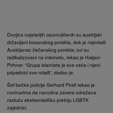
Dvojica najstarijih osumnjičenih su austrijski
državljani bosanskog porekla, dok je najmlađi
Austrijanac čečanskog porekla; svi su
radikalizovani na internetu, rekao je Haijavi-
Pirhner. “Grupa islamista je sve veća i njeni
pripadnici sve mlađi“, dodao je.
Šef bečke policije Gerhard Pirstl rekao je
novinarima da navodna zavera odražava
rastuću ekstremističku pretnju LGBTK
zajednici.