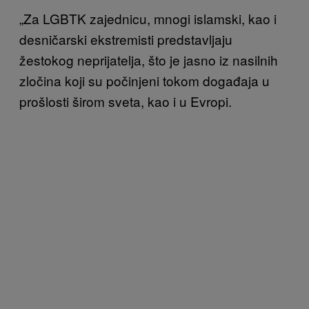
„Za LGBTK zajednicu, mnogi islamski, kao i
desničarski ekstremisti predstavljaju
žestokog neprijatelja, što je jasno iz nasilnih
zločina koji su počinjeni tokom događaja u
prošlosti širom sveta, kao i u Evropi.