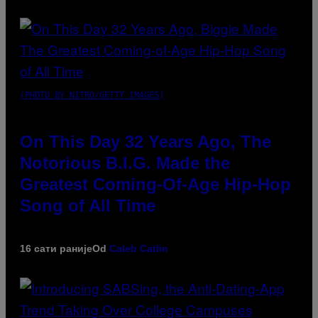
(PHOTO BY NITRO/GETTY IMAGES)
On This Day 32 Years Ago, The
Notorious B.I.G. Made the
Greatest Coming-Of-Age Hip-Hop
Song of All Time
16 сати раније
Od
Caleb Catlin