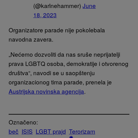
(@karlnehammer)
June
18, 2023
Organizatore parade nije pokolebala
navodna zavera.
„Nećemo dozvoliti da nas sruše neprijatelji
prava LGBTQ osoba, demokratije i otvorenog
društva“, navodi se u saopštenju
organizacionog tima parade, prenela je
Austrijska novinska agencija
.
Označeno:
beč
ISIS
LGBT prajd
Terorizam