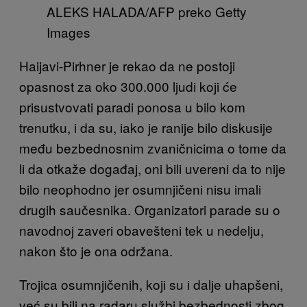
ALEKS HALADA/AFP preko Getty
Images
Haijavi-Pirhner je rekao da ne postoji
opasnost za oko 300.000 ljudi koji će
prisustvovati paradi ponosa u bilo kom
trenutku, i da su, iako je ranije bilo diskusije
među bezbednosnim zvaničnicima o tome da
li da otkaže događaj, oni bili uvereni da to nije
bilo neophodno jer osumnjičeni nisu imali
drugih saučesnika. Organizatori parade su o
navodnoj zaveri obavešteni tek u nedelju,
nakon što je ona održana.
Trojica osumnjičenih, koji su i dalje uhapšeni,
već su bili na radaru službi bezbednosti zbog