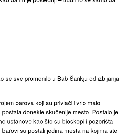
 se sve promenilo u Bab Šarikju od izbijanja
ojem barova koji su privlačili vrlo malo
a je postala donekle skučenije mesto. Postalo je
ne ustanove kao što su bioskopi i pozorišta
 barovi su postali jedina mesta na kojima ste