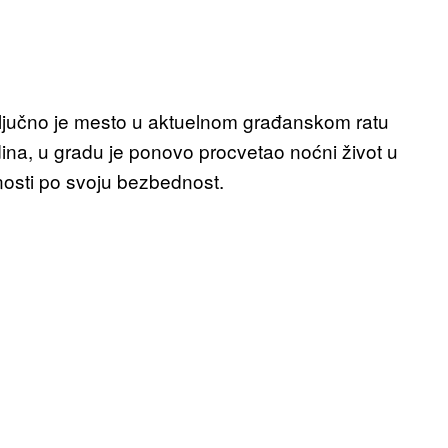
ključno je mesto u aktuelnom građanskom ratu
dina, u gradu je ponovo procvetao noćni život u
nosti po svoju bezbednost.