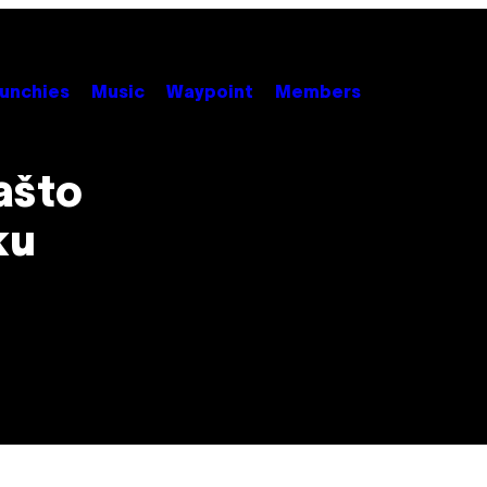
unchies
Music
Waypoint
Members
zašto
ku