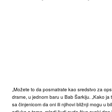
„Možete to da posmatrate kao sredstvo za ops
drame, u jednom baru u Bab Šarkiju. „Kako ja t
sa činjenicom da oni ili njihovi bližnji mogu u 
odluke o tome, mladi ljudi ovde žive svaki dan