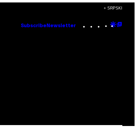
+ SRPSKI
Instagram
TikTok
YouTube
Google
Goog
Subscribe
Newsletter
Discove
Top
Posts