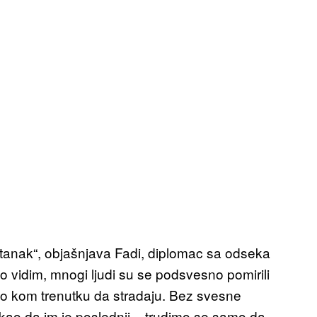
tanak“, objašnjava Fadi, diplomac sa odseka
o vidim, mnogi ljudi su se podsvesno pomirili
bilo kom trenutku da stradaju. Bez svesne
 kao da im je poslednji – trudimo se samo da