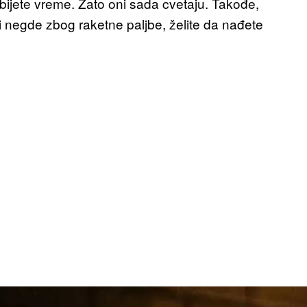
ubijete vreme. Zato oni sada cvetaju. Takođe,
 negde zbog raketne paljbe, želite da nađete