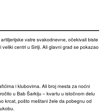
artiljerijske vatre svakodnevne, očekivali biste
iki centri u Siriji. Ali glavni grad se pokazao
fićima i klubovima. Ali broj mesta za noćni
očito u Bab Šarkiju – kvartu u istočnom delu
no krcat, pošto meštani žele da pobegnu od
sukobu.