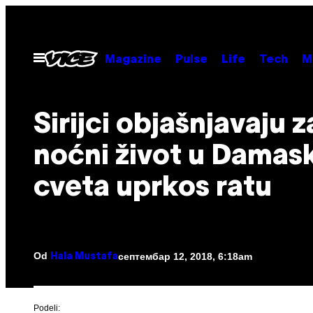
Скочи
на
садржај
Otvori
Magazine
Pulse
Life
Tech
M
Meni
Sirijci objašnjavaju 
noćni život u Damas
cveta uprkos ratu
Od
септембар 12, 2018, 6:18am
Hala Mustafa
Podeli: