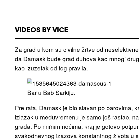
VIDEOS BY VICE
Za grad u kom su civilne žrtve od neselektivne 
da Damask bude grad duhova kao mnogi drugi vel
kao izuzetak od tog pravila.
Bar u Bab Šarkiju.
Pre rata, Damask je bio slavan po barovima, ka
izlazak u međuvremenu je samo još rastao, nar
grada. Po mirnim noćima, kraj je gotovo potpu
svakodnevnog izazova konstantnog života u 