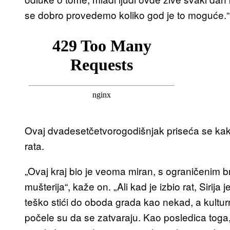
se dobro provedemo koliko god je to moguće.“
Ovaj dvadesetčetvorogodišnjak priseća se kako
rata.
„Ovaj kraj bio je veoma miran, s ograničenim br
mušterija“, kaže on. „Ali kad je izbio rat, Sirij
teško stići do oboda grada kao nekad, a kultur
počele su da se zatvaraju. Kao posledica toga,