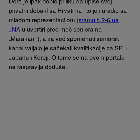
Đora je ipak dobio priliku da upiše svoj
privatni debakl sa Hrvatima i to je i uradio sa
mladom reprezentacijom
(sramnih 2-6 na
JNA
u uvertiri pred meč seniora na
„Marakani“), a za već spomenuti seniorski
kanal valjalo je sačekati kvalifikacije za SP u
Japanu i Koreji. O tome se na ovom portalu
ne raspravlja doduše.