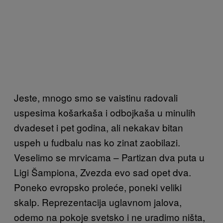
Jeste, mnogo smo se vaistinu radovali
uspesima košarkaša i odbojkaša u minulih
dvadeset i pet godina, ali nekakav bitan
uspeh u fudbalu nas ko zinat zaobilazi.
Veselimo se mrvicama – Partizan dva puta u
Ligi Šampiona, Zvezda evo sad opet dva.
Poneko evropsko proleće, poneki veliki
skalp. Reprezentacija uglavnom jalova,
odemo na pokoje svetsko i ne uradimo ništa,