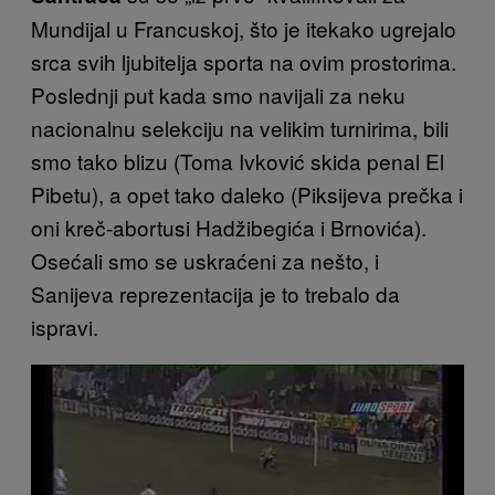
Mundijal u Francuskoj, što je itekako ugrejalo
srca svih ljubitelja sporta na ovim prostorima.
Poslednji put kada smo navijali za neku
nacionalnu selekciju na velikim turnirima, bili
smo tako blizu (Toma Ivković skida penal El
Pibetu), a opet tako daleko (Piksijeva prečka i
oni kreč-abortusi Hadžibegića i Brnovića).
Osećali smo se uskraćeni za nešto, i
Sanijeva reprezentacija je to trebalo da
ispravi.
P
l
a
y
v
i
d
e