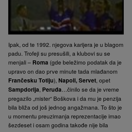
Ipak, od te 1992. njegova karijera je u blagom
padu. Trofeji su presušili, a klubovi su se
menjali –
(gde beležimo podatak da je
Roma
upravo on dao prve minute tada mlađanom
),
, opet
Frančesku Totiju
Napoli,
Servet
,
…činilo se da je vreme
Sampdorija
Peruđa
pregazilo „mister“ Boškova i da mu je penzija
bila bliža od još jednog angažmana. To što je
u momentu preuzimanja reprezentacije imao
šezdeset i osam godina takođe nije bila