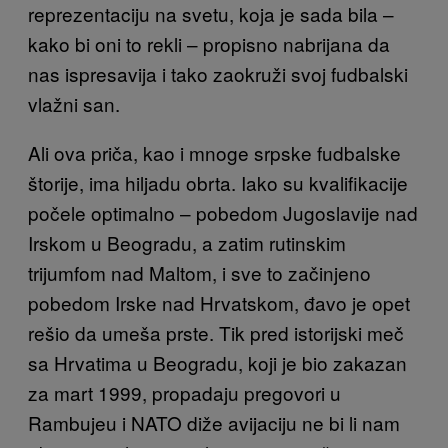
reprezentaciju na svetu, koja je sada bila –
kako bi oni to rekli – propisno nabrijana da
nas ispresavija i tako zaokruži svoj fudbalski
vlažni san.
Ali ova priča, kao i mnoge srpske fudbalske
štorije, ima hiljadu obrta. Iako su kvalifikacije
počele optimalno – pobedom Jugoslavije nad
Irskom u Beogradu, a zatim rutinskim
trijumfom nad Maltom, i sve to začinjeno
pobedom Irske nad Hrvatskom, đavo je opet
rešio da umeša prste. Tik pred istorijski meč
sa Hrvatima u Beogradu, koji je bio zakazan
za mart 1999, propadaju pregovori u
Rambujeu i NATO diže avijaciju ne bi li nam