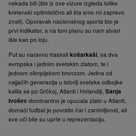
nekada bili (što iz ove vizure izgleda toliko
kretenski optimistično ali šta smo mi zapravo
znali). Oporavak nacionalnog sporta bio je
prvi indikator, a na tom planu su nam stvari
išle kao po loju.
Put su naravno trasirali
, sa dva
košarkaši
evropska i jednim svetskim zlatom, te i
jednom olimpijskom bronzom. Jedna od
najjačih generacija u istoriji svetske odbojke
kalila se po Grčkoj, Atlanti i Holandiji,
Sanja
dominantno je upucala zlato u Atlanti,
Ivošev
domaći fudbal je povratio čar i zanimljivost, ali
sve oči bile su uprte u reprezentaciju.