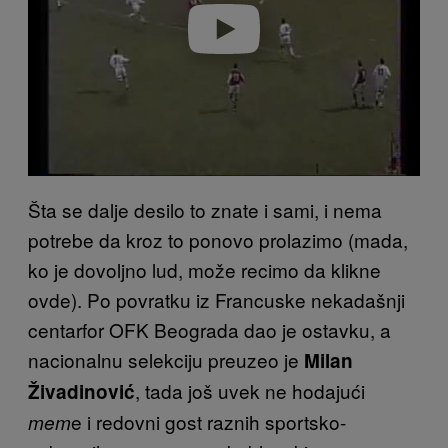
o
Šta se dalje desilo to znate i sami, i nema
potrebe da kroz to ponovo prolazimo (mada,
ko je dovoljno lud, može recimo da klikne
ovde). Po povratku iz Francuske nekadašnji
centarfor OFK Beograda dao je ostavku, a
nacionalnu selekciju preuzeo je
Milan
, tada još uvek ne hodajući
Živadinović
e i redovni gost raznih sportsko-
mem