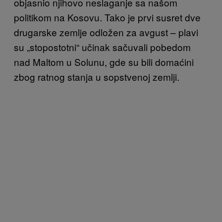
objasnio njihovo neslaganje sa našom
politikom na Kosovu. Tako je prvi susret dve
drugarske zemlje odložen za avgust – plavi
su „stopostotni“ učinak sačuvali pobedom
nad Maltom u Solunu, gde su bili domaćini
zbog ratnog stanja u sopstvenoj zemlji.