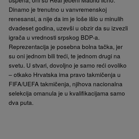
Dinamo je trenutno u vanvremenskoj
renesansi, a nije da im je loše išlo u minulih
dvadeset godina, uzevši u obzir da su izvezli
igrača u vrednosti srpskog BDP-a.
Reprezentacija je posebna bolna tačka, jer
su oni jednom bili treći, te jednom drugi na
svetu. U stvari, dovoljno je samo reći ovoliko
– otkako Hrvatska ima pravo takmičenja u
FIFA/UEFA takmičenja, njihova nacionalna
selekcija omanula je u kvalifikacijama samo
dva puta.