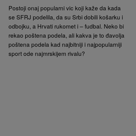
Postoji onaj popularni vic koji kaže da kada
se SFRJ podelila, da su Srbi dobili košarku i
odbojku, a Hrvati rukomet i – fudbal. Neko bi
rekao poštena podela, ali kakva je to đavolja
poštena podela kad najbitniji i najpopularniji
sport ode najmrskijem rivalu?