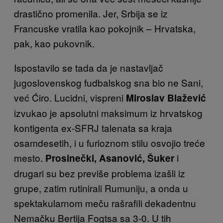
drastično promenila. Jer, Srbija se iz
Francuske vratila kao pokojnik – Hrvatska,
pak, kao pukovnik.
Ispostavilo se tada da je nastavljač
jugoslovenskog fudbalskog sna bio ne Sani,
već Ćiro. Lucidni, vispreni
Miroslav Blažević
izvukao je apsolutni maksimum iz hrvatskog
kontigenta ex-SFRJ talenata sa kraja
osamdesetih, i u furioznom stilu osvojio treće
mesto.
i
Prosinečki, Asanović, Šuker
drugari su bez previše problema izašli iz
grupe, zatim rutinirali Rumuniju, a onda u
spektakularnom meču rašrafili dekadentnu
Nemačku Bertija Fogtsa sa 3-0. U tih