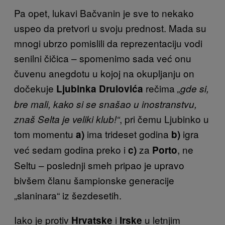
Pa opet, lukavi Bačvanin je sve to nekako
uspeo da pretvori u svoju prednost. Mada su
mnogi ubrzo pomislili da reprezentaciju vodi
senilni čičica – spomenimo sada već onu
čuvenu anegdotu u kojoj na okupljanju on
dočekuje
rečima
Ljubinka Drulovića
„gde si,
bre mali, kako si se snašao u inostranstvu,
, pri čemu Ljubinko u
znaš Selta je veliki klub!“
tom momentu
ima trideset godina
igra
a)
b)
već sedam godina preko i
za
, ne
c)
Porto
Seltu – poslednji smeh pripao je upravo
bivšem članu šampionske generacije
„slaninara“ iz šezdesetih.
Iako je protiv
i
u letnjim
Hrvatske
Irske