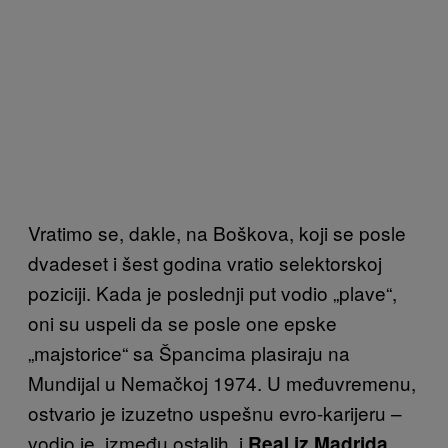
Vratimo se, dakle, na Boškova, koji se posle
dvadeset i šest godina vratio selektorskoj
poziciji. Kada je poslednji put vodio „plave“,
oni su uspeli da se posle one epske
„majstorice“ sa Špancima plasiraju na
Mundijal u Nemačkoj 1974. U međuvremenu,
ostvario je izuzetno uspešnu evro-karijeru –
vodio je, između ostalih, i
Real iz Madrida