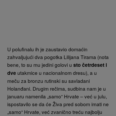
U polufinalu ih je zaustavio domaćin
zahvaljujući dva pogotka Lilijana Tirama (nota
bene, to su mu jedini golovi u
sto četrdeset i
utakmice u nacionalnom dresu), a u
dve
meču za bronzu rutinski su savladani
Holanđani. Drugim rečima, sudbina nam je u
januaru namenila „samo“ Hrvate – već u julu,
ispostavilo se da će Živa pred sobom imati ne
„samo“ Hrvate, već zvanično treću najbolju