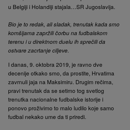
u Belgiji i Holandiji stajala…SR Jugoslavija.
Bio je to redak, ali sladak, trenutak kada smo
komšijama zapržili čorbu na fudbalskom
terenu i u direktnom duelu ih sprečili da
ostvare zacrtanje ciljeve.
I danas, 9. oktobra 2019, je ravno dve
decenije otkako smo, da prostite, Hrvatima
zavrnuli jaja na Maksimiru. Drugim rečima,
pravi trenutak da se setimo tog svetlog
trenutka nacionalne fudbalske istorije i
ponovo proživimo to malo ludilo koje samo
fudbal nekako ume da ti priredi.