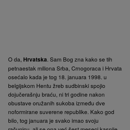
O da,
. Sam Bog zna kako se tih
Hrvatska
petnaestak miliona Srba, Crnogoraca i Hrvata
osećalo kada je tog 18. januara 1998. u
belgijskom Hentu žreb sudbinski spojio
dojučerašnju braću, ni tri godine nakon
obustave oružanih sukoba između dve
noformirane suverene republike. Kako god
bilo, tog januara je svako imao svoju
računicu, ali se ona već šest meseci kasnije