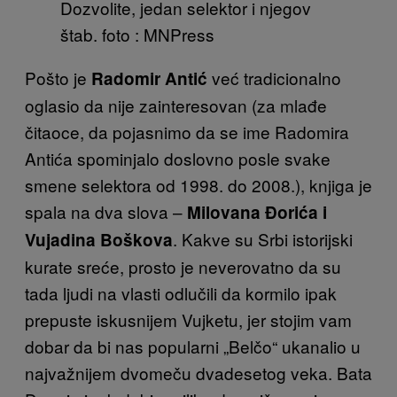
Dozvolite, jedan selektor i njegov
štab. foto : MNPress
Pošto je
već tradicionalno
Radomir Antić
oglasio da nije zainteresovan (za mlađe
čitaoce, da pojasnimo da se ime Radomira
Antića spominjalo doslovno posle svake
smene selektora od 1998. do 2008.), knjiga je
spala na dva slova –
Milovana Đorića i
. Kakve su Srbi istorijski
Vujadina Boškova
kurate sreće, prosto je neverovatno da su
tada ljudi na vlasti odlučili da kormilo ipak
prepuste iskusnijem Vujketu, jer stojim vam
dobar da bi nas popularni „Belčo“ ukanalio u
najvažnijem dvomeču dvadesetog veka. Bata