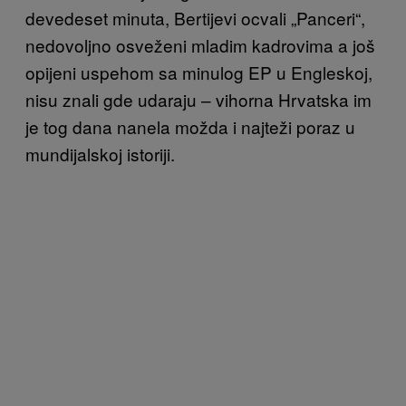
devedeset minuta, Bertijevi ocvali „Panceri“,
nedovoljno osveženi mladim kadrovima a još
opijeni uspehom sa minulog EP u Engleskoj,
nisu znali gde udaraju – vihorna Hrvatska im
je tog dana nanela možda i najteži poraz u
mundijalskoj istoriji.