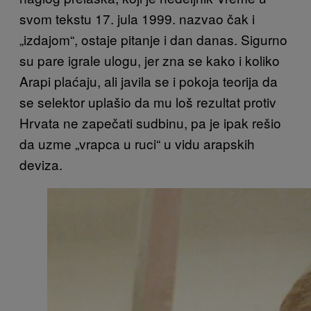
svom tekstu 17. jula 1999. nazvao čak i
„izdajom“, ostaje pitanje i dan danas. Sigurno
su pare igrale ulogu, jer zna se kako i koliko
Arapi plaćaju, ali javila se i pokoja teorija da
se selektor uplašio da mu loš rezultat protiv
Hrvata ne zapečati sudbinu, pa je ipak rešio
da uzme „vrapca u ruci“ u vidu arapskih
deviza.