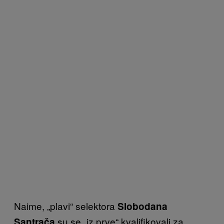
Naime, „plavi“ selektora
Slobodana
su se „iz prve“ kvalifikovali za
Santrača