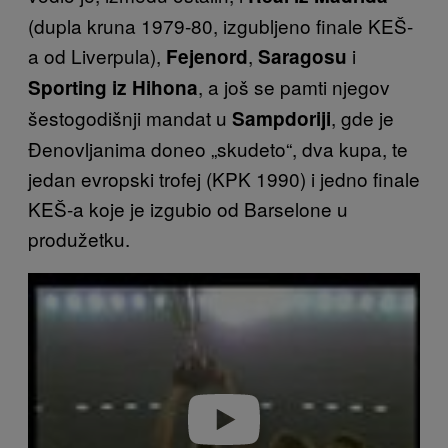
(dupla kruna 1979-80, izgubljeno finale KEŠ-
a od Liverpula),
,
i
Fejenord
Saragosu
, a još se pamti njegov
Sporting iz Hihona
šestogodišnji mandat u
, gde je
Sampdoriji
Đenovljanima doneo „skudeto“, dva kupa, te
jedan evropski trofej (KPK 1990) i jedno finale
KEŠ-a koje je izgubio od Barselone u
produžetku.
P
l
a
y
v
i
d
e
o