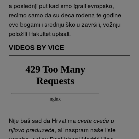
a poslednji put kad smo igrali evropsko,
recimo samo da su deca rođena te godine
evo bogami i srednju školu završili, vožnju
položili i fakultet upisali.
VIDEOS BY VICE
Nije baš sad da Hrvatima
cveta cveće u
, ali naspram naše liste
njiovo preduzeće
uspeha, oni su Real jebeni Madrid lično.