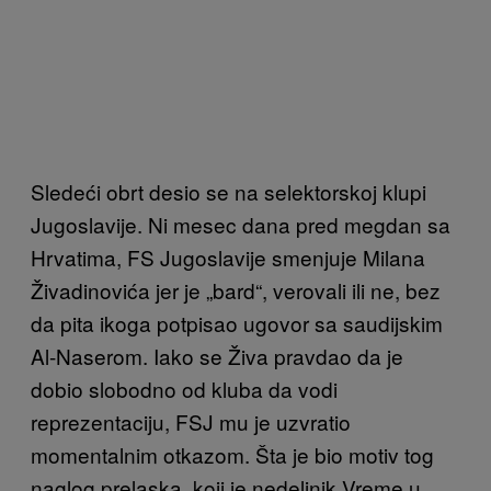
Sledeći obrt desio se na selektorskoj klupi
Jugoslavije. Ni mesec dana pred megdan sa
Hrvatima, FS Jugoslavije smenjuje Milana
Živadinovića jer je „bard“, verovali ili ne, bez
da pita ikoga potpisao ugovor sa saudijskim
Al-Naserom. Iako se Živa pravdao da je
dobio slobodno od kluba da vodi
reprezentaciju, FSJ mu je uzvratio
momentalnim otkazom. Šta je bio motiv tog
naglog prelaska, koji je nedeljnik Vreme u