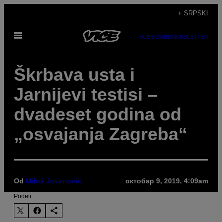
Скочи
+ SRPSKI
на
Otvori
садржај
SUBSCRIBE
NEWSLETTER
Meni
Škrbava usta i
Jarnijevi testisi –
dvadeset godina od
„osvajanja Zagreba“
Od
Miloš Jovanović
октобар 9, 2019, 4:09am
Podeli: