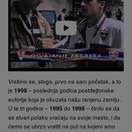
v
i
d
e
o
Vratimo se, stoga, prvo na sam početak, a to
je
– poslednja godina postdejtonske
1998
euforije koja je obuzela našu ranjenu zemlju.
U te tri godine –
do
– činilo se da
1995
1998
se stvari polako vraćaju na svoje mesto, i da
ćemo se ubrzo vratiti na put na kojem smo