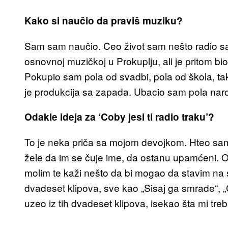
Kako si naučio da praviš muziku?
Sam sam naučio. Ceo život sam nešto radio sa
osnovnoj muzičkoj u Prokuplju, ali je pritom bio
Pokupio sam pola od svadbi, pola od škola, ta
je produkcija sa zapada. Ubacio sam pola narod
Odakle ideja za ‘Coby jesi ti radio traku’?
To je neka priča sa mojom devojkom. Hteo sa
žele da im se čuje ime, da ostanu upamćeni. Ona
molim te kaži nešto da bi mogao da stavim na 
dvadeset klipova, sve kao „Sisaj ga smrade“, „
uzeo iz tih dvadeset klipova, isekao šta mi treb