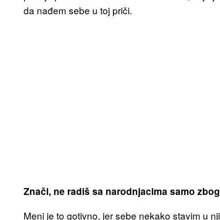
da nađem sebe u toj priči.
Znači, ne radiš sa narodnjacima samo zbog
Meni je to gotivno, jer sebe nekako stavim u nj