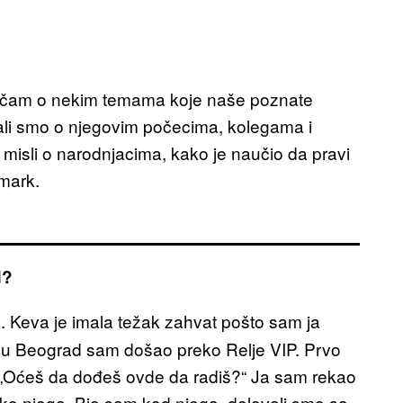
pričam o nekim temama koje naše poznate
ali smo o njegovim počecima, kolegama i
a misli o narodnjacima, kako je naučio da pravi
rmark.
d?
. Keva je imala težak zahvat pošto sam ja
a u Beograd sam došao preko Relje VIP. Prvo
 „Oćeš da dođeš ovde da radiš?“ Ja sam rekao
eko njega. Bio sam kod njega, delovali smo sa