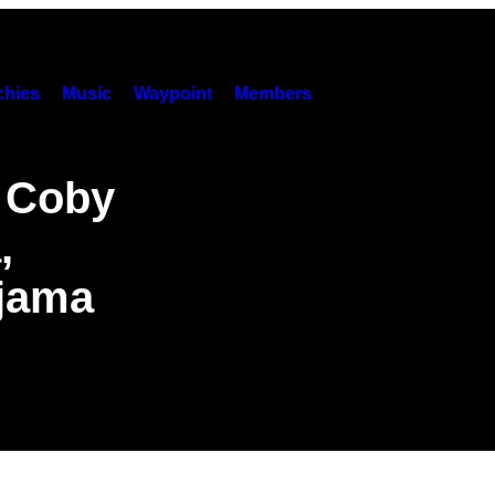
hies
Music
Waypoint
Members
– Coby
,
ijama