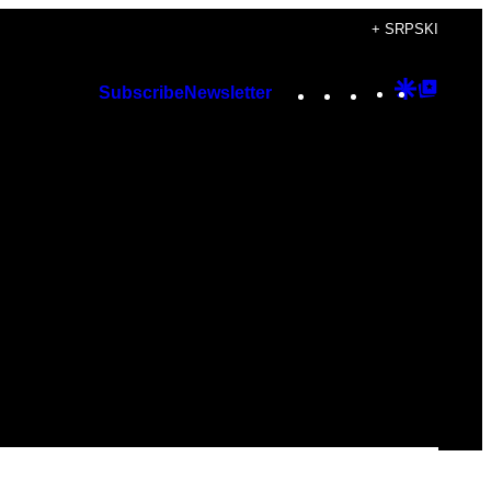
+ SRPSKI
Instagram
TikTok
YouTube
Google
Googl
Subscribe
Newsletter
Discover
Top
Posts