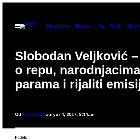
Скочи
на
садржај
Otvori
Magazine
Pulse
Life
Tech
Munc
Meni
Slobodan Veljković 
o repu, narodnjacima
parama i rijaliti emis
Od
Ana Jakšić
август 4, 2017, 9:14am
Podeli: