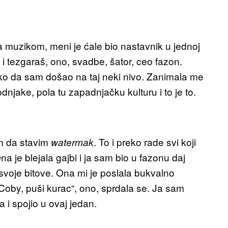
 muzikom, meni je ćale bio nastavnik u jednoj
 i tezgaraš, ono, svadbe, šator, ceo fazon.
ko da sam došao na taj neki nivo. Zanimala me
njake, pola tu zapadnjačku kulturu i to je to.
m da stavim
. To i preko rade svi koji
watermak
 je blejala gajbi i ja sam bio u fazonu daj
svoje bitove. Ona mi je poslala bukvalno
Coby, puši kurac“, ono, sprdala se. Ja sam
a i spojio u ovaj jedan.