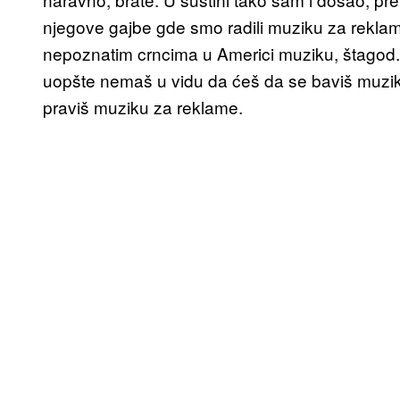
njegove gajbe gde smo radili muziku za reklam
nepoznatim crncima u Americi muziku, štagod
uopšte nemaš u vidu da ćeš da se baviš muzi
praviš muziku za reklame.