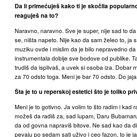
Da li primećuješ kako ti je skočila popularn
reaguješ na to?
Naravno, naravno. Sve je super, nije sad to da 
se, ništa napeto. Nije kao da sam želeo to, ja
muziku ovde i mislim da je bilo nepravedno da
instrumentala dobije sve bodove od publike. Ta
trudiš da isplivaš, a uvek si osoba iza. Dobar 
za 70 odsto toga. Meni je bar 70 odsto. Do jaja 
Šta je to u reperskoj estetici što je toliko 
Meni je to gotivno. Ja volim to što radim i kad 
možeš da radiš za, sad lupam, Daru Bubamaru i
da od govna napraviš bitove. Ne sad kao da dis
pevaju po sedam sati uživo i ceo fazon, to j