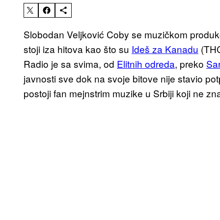
Slobodan Veljković Coby se muzičkom produkc
stoji iza hitova kao što su
Ideš za Kanadu
(TH
Radio je sa svima, od
Elitnih odreda
, preko
Sa
javnosti sve dok na svoje bitove nije stavio po
postoji fan mejnstrim muzike u Srbiji koji ne z