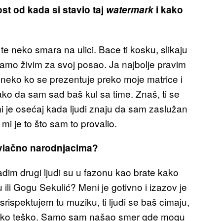
ost od kada si stavio taj
watermark
i kako
te neko smara na ulici. Bace ti kosku, slikaju
 samo živim za svoj posao. Ja najbolje pravim
 neko ko se prezentuje preko moje matrice i
ko da sam sad baš kul sa time. Znaš, ti se
mi je osećaj kada ljudi znaju da sam zaslužan
mi je to što sam to provalio.
privlačno narodnjacima?
radim drugi ljudi su u fazonu kao brate kako
li Gogu Sekulić? Meni je gotivno i izazov je
rispektujem tu muziku, ti ljudi se baš cimaju,
e jako teško. Samo sam našao smer gde mogu