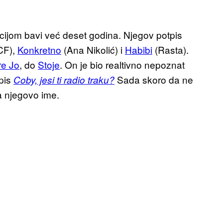
ijom bavi već deset godina. Njegov potpis
CF),
Konkretno
(Ana Nikolić) i
Habibi
(Rasta).
re Jo
, do
Stoje
. On je bio realtivno nepoznat
tpis
Sada skoro da ne
Coby, jesi ti radio traku?
na njegovo ime.