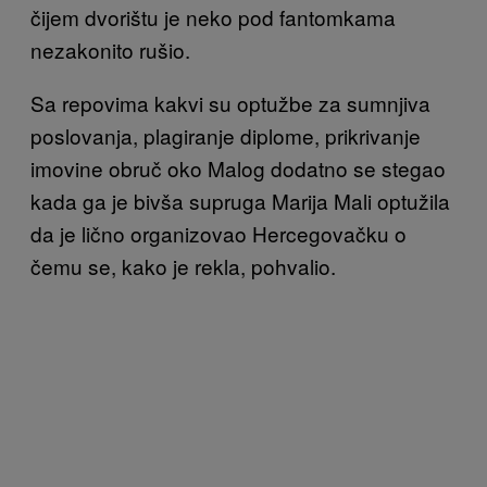
čijem dvorištu je neko pod fantomkama
nezakonito rušio.
Sa repovima kakvi su optužbe za sumnjiva
poslovanja, plagiranje diplome, prikrivanje
imovine obruč oko Malog dodatno se stegao
kada ga je bivša supruga Marija Mali optužila
da je lično organizovao Hercegovačku o
čemu se, kako je rekla, pohvalio.