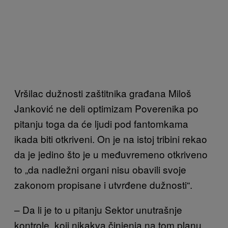
Vršilac dužnosti zaštitnika građana Miloš
Janković ne deli optimizam Poverenika po
pitanju toga da će ljudi pod fantomkama
ikada biti otkriveni. On je na istoj tribini rekao
da je jedino što je u međuvremeno otkriveno
to „da nadležni organi nisu obavili svoje
zakonom propisane i utvrđene dužnosti“.
– Da li je to u pitanju Sektor unutrašnje
kontrole, koji nikakva činjenja na tom planu