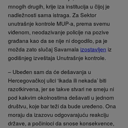
mnogih drugih, krije iza institucija u čijoj je
nadležnosti sama istraga. Za Sektor
unutrašnje kontrole MUP-a, prema svemu
viđenom, neodazivanje policije na pozive
građana kao da se nije ni dogodilo, pa je
možda zato slučaj Savamala
izostavljen
iz
godišnjeg izveštaja Unutrašnje kontrole.
– Ubeđen sam da će dešavanja u
Hercegovačkoj ulici ‘ikada ili nekada’ biti
razotkirvena, jer se takve stvari ne smeju ni
pod kakvim okolnostima dešavati u jednom
društvu, koje bar teži da bude uređeno. Ona
moraju da izazovu odgovarajuću reakciju
države, a počinioci da snose konsekvence,