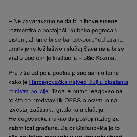
– Ne zavaravamo se da bi njihove smene
razmontirale postojeći i duboko pogrešan
sistem, ali time bi se bar „otkočilo“ od straha
umrtvljeno tužilaštvo i slučaj Savamala bi se
vratio pod okrilje institucija – piše Kozma.
Pre više od pola godine pisao sam o tome
kako je
Hercegovačka najveći žulj u cipelama
ministra policije
. Tada je burno reagovao na
to što se predstavnik OEBS-a osvrnuo na
izveštaj zaštitnika građana u slučaju
Hercegovačka i rekao da postoji razlog za
zabrnitost građana. Za dr Stefanovića je to
bilo
brutalno mešanje u unutrašnje stvari