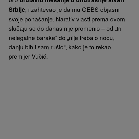
, i zahtevao je da mu OEBS objasni
Srbije
svoje ponašanje. Narativ vlasti prema ovom
slučaju se do danas nije promenio – od „tri
nelegalne barake“ do „nije trebalo noću,
danju bih i sam rušio“, kako je to rekao
premijer Vučić.