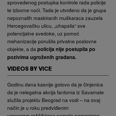
sprovedenog postupka kontrole rada policije
te izborne noći. Tada je utvrđeno da je grupa
nepoznatih maskiranih muškaraca zauzela
Hercegovačku ulicu, „uhapsila“ sve
potencijalne svedoke, uz pomoć
mehanizacije porušila privatne poslovne
objekte, a da
policija nije postupila po
pozivima ugroženih građana.
VIDEOS BY VICE
Godinu dana kasnije gotovo da je činjenica
da je nelegalna akcija fantoma iz Savamale
služila projektu Beograd na vodi – na ovaj
način je u roku predviđenim
ugovorom raščišćena parcela namenjena