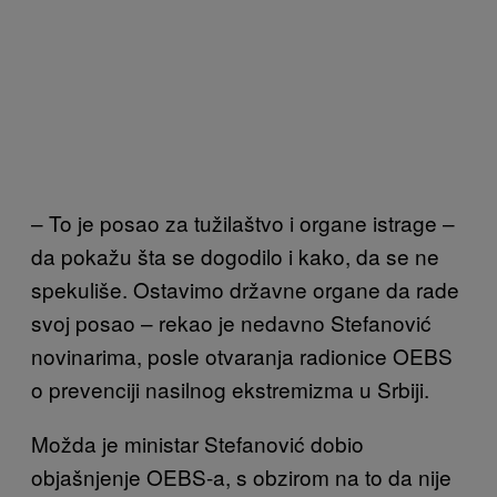
– To je posao za tužilaštvo i organe istrage –
da pokažu šta se dogodilo i kako, da se ne
spekuliše. Ostavimo državne organe da rade
svoj posao – rekao je nedavno Stefanović
novinarima, posle otvaranja radionice OEBS
o prevenciji nasilnog ekstremizma u Srbiji.
Možda je ministar Stefanović dobio
objašnjenje OEBS-a, s obzirom na to da nije