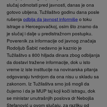
slučaj odmotati pred javnosti, danas je ona
gotovo ubijena. Tužilaštvo godinu dana posle
rušenja
odbija da javnost informiše
o toku
istrage o Hercegovačkoj, osim što znamo da
je slučaj i dalje u predistražnom postupku.
Poverenik za informacije od javnog značaja
Rodoljub Šabić nedavno je kaznio je
Tužilaštvo s 800 hiljada dinara zbog odbijanja
da dostavi tražene informacije, dok u isto
vreme iz iste institucije na novinarska pitanja
odgovaraju tvrdnjom da ona nisu u skladu sa
zakonom. Iz Tužilaštva smo još mogli da
čujemo i da je MUP taj koji koči istragu, dok
se ministar unutrašnjih poslova dr Nebojša
Stefanović u ovom slučaju, za razliku od