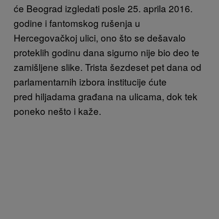
će Beograd izgledati posle 25. aprila 2016.
godine i fantomskog rušenja u
Hercegovačkoj ulici, ono što se dešavalo
proteklih godinu dana sigurno nije bio deo te
zamišljene slike. Trista šezdeset pet dana od
parlamentarnih izbora institucije ćute
pred hiljadama građana na ulicama, dok tek
poneko nešto i kaže.