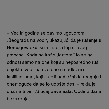
– Već tri godine se bavimo ugovorom
„Beograda na vodi“, ukazujući da je rušenje u
Hercegovačkoj kulminacija tog čitavog
procesa. Kada se kaže „fantomi“ to se ne
odnosi samo na one koji su neposredno rušili
objekte, već i na sve one u nadležnim
insititucijama, koji su bili nadležni da reaguju i
onemoguće da se to uopšte desi – rekla je
ona na tribini „Slučaj Savamala: Godinu dana
bezakonja“.