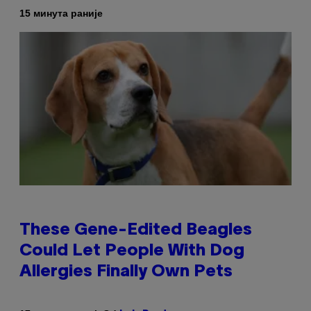
15 минута раније
These Gene-Edited Beagles
Could Let People With Dog
Allergies Finally Own Pets