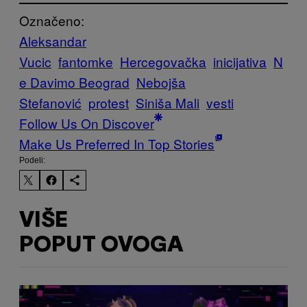
Označeno:
Aleksandar
Vucic
fantomke
Hercegovačka
inicijativa
N
e Davimo Beograd
Nebojša
Stefanović
protest
Siniša Mali
vesti
Follow Us On Discover
Make Us Preferred In Top Stories
Podeli:
VIŠE
POPUT OVOGA