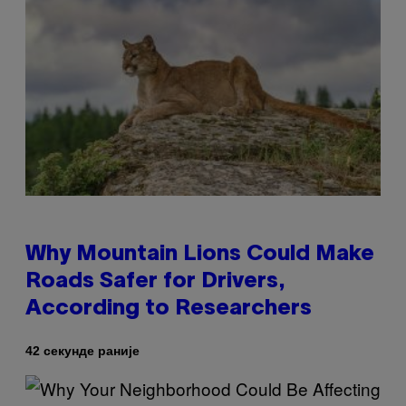
Why Mountain Lions Could Make
Roads Safer for Drivers,
According to Researchers
42 секунде раније