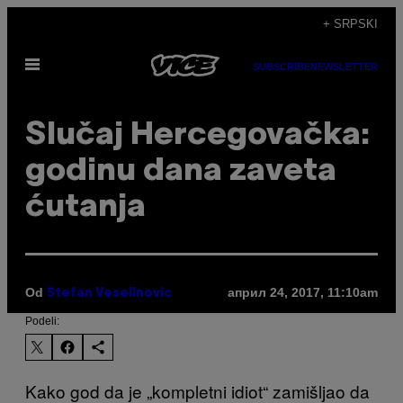
Скочи
+ SRPSKI
на
Otvori
садржај
SUBSCRIBE
NEWSLETTER
Meni
Slučaj Hercegovačka:
godinu dana zaveta
ćutanja
Od
април 24, 2017, 11:10am
Stefan Veselinovic
Podeli:
Kako god da je „kompletni idiot“ zamišljao da