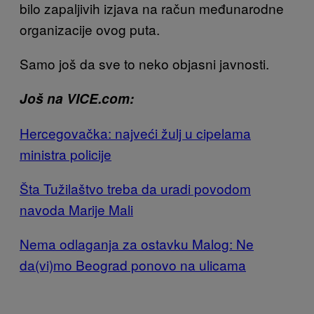
bilo zapaljivih izjava na račun međunarodne
organizacije ovog puta.
Samo još da sve to neko objasni javnosti.
Još na VICE.com:
Hercegovačka: najveći žulj u cipelama
ministra policije
Šta Tužilaštvo treba da uradi povodom
navoda Marije Mali
Nema odlaganja za ostavku Malog: Ne
da(vi)mo Beograd ponovo na ulicama