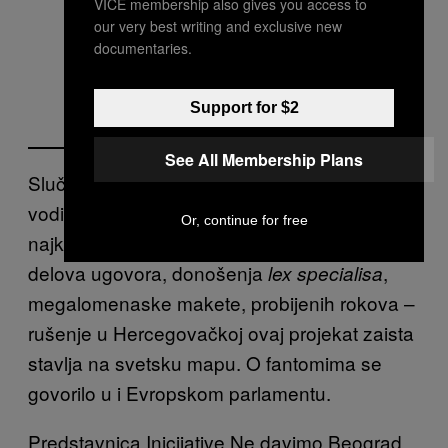
VICE membership also gives you access to
our very best writing and exclusive new
documentaries.
Support for $2
See All Membership Plans
Slučajem Hercegovačka projekat Beograd na
vodi nastavlja da bude jedna od
Or, continue for free
najkontroverznijih tema u Srbiji. Od prikrivanja
delova ugovora, donošenja
,
lex specialisa
megalomenaske makete, probijenih rokova –
rušenje u Hercegovačkoj ovaj projekat zaista
stavlja na svetsku mapu. O fantomima se
govorilo u i Evropskom parlamentu.
Predstavnica Inicijative Ne davimo Beograd,