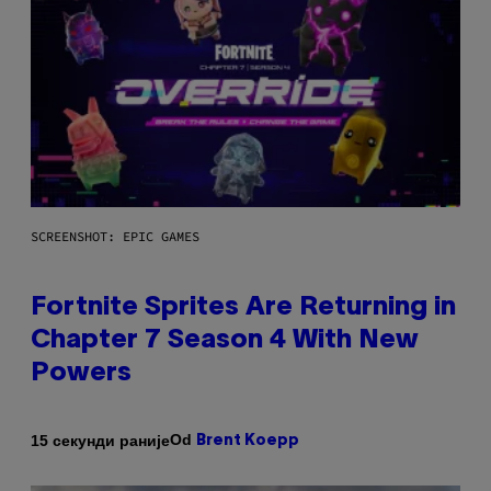
SCREENSHOT: EPIC GAMES
Fortnite Sprites Are Returning in
Chapter 7 Season 4 With New
Powers
Od
15 секунди раније
Brent Koepp