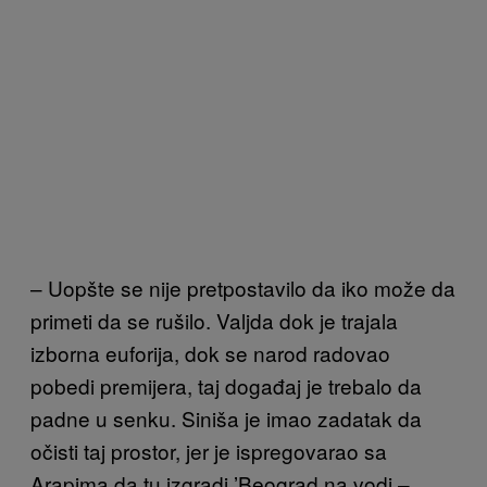
– Uopšte se nije pretpostavilo da iko može da
primeti da se rušilo. Valjda dok je trajala
izborna euforija, dok se narod radovao
pobedi premijera, taj događaj je trebalo da
padne u senku. Siniša je imao zadatak da
očisti taj prostor, jer je ispregovarao sa
Arapima da tu izgradi ʼBeograd na vodi –