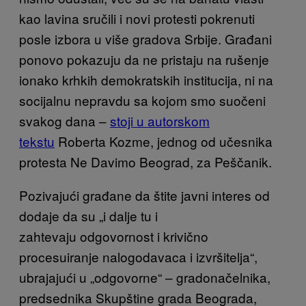
kao lavina sručili i novi protesti pokrenuti
posle izbora u više gradova Srbije. Građani
ponovo pokazuju da ne pristaju na rušenje
ionako krhkih demokratskih institucija, ni na
socijalnu nepravdu sa kojom smo suočeni
svakog dana –
stoji u autorskom
tekstu
Roberta Kozme, jednog od učesnika
protesta Ne Davimo Beograd, za Peščanik.
Pozivajući građane da štite javni interes od
dodaje da su „i dalje tu i
zahtevaju odgovornost i krivično
procesuiranje nalogodavaca i izvršitelja“,
ubrajajući u „odgovorne“ – gradonačelnika,
predsednika Skupštine grada Beograda,