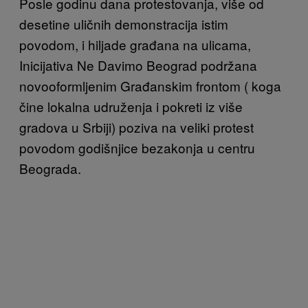
Posle godinu dana protestovanja, više od
desetine uličnih demonstracija istim
povodom, i hiljade građana na ulicama,
Inicijativa Ne Davimo Beograd podržana
novooformljenim Građanskim frontom ( koga
čine lokalna udruženja i pokreti iz više
gradova u Srbiji) poziva na veliki protest
povodom godišnjice bezakonja u centru
Beograda.