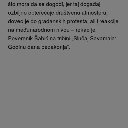
što mora da se dogodi, jer taj događaj
ozbiljno opterećuje društvenu atmosferu,
doveo je do građanskih protesta, ali i reakcije
na međunarodnom nivou – rekao je
Poverenik Šabić na tribini „Slučaj Savamala:
Godinu dana bezakonja“.