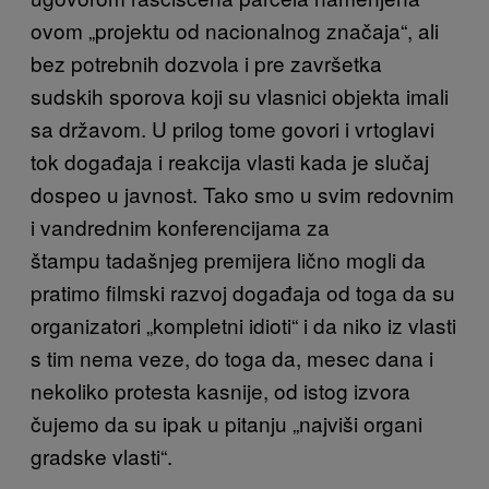
ovom „projektu od nacionalnog značaja“, ali
bez potrebnih dozvola i pre završetka
sudskih sporova koji su vlasnici objekta imali
sa državom. U prilog tome govori i vrtoglavi
tok događaja i reakcija vlasti kada je slučaj
dospeo u javnost. Tako smo u svim redovnim
i vandrednim konferencijama za
štampu tadašnjeg premijera lično mogli da
pratimo filmski razvoj događaja od toga da su
organizatori „kompletni idioti“ i da niko iz vlasti
s tim nema veze, do toga da, mesec dana i
nekoliko protesta kasnije, od istog izvora
čujemo da su ipak u pitanju „najviši organi
gradske vlasti“.