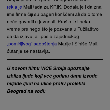
rekla je
Mali tada za KRIK. Dodala je i da zna
ime firme čiji su bageri korišćeni ali da o tome
neće govoriti u javnosti. Prošlo je i neko
vreme pre nego što je pozvana u Tužilaštvo
da da izjavu, ali posle zajedničkog
„pomirljivog“ saopštenja
Marije i Siniše Mali,
ćutanje se nastavlja.
U novom filmu VICE Srbija upoznajte
izbliza ljude koji već godinu dana izvode
hiljade ljudi na ulice protiv projekta
Beograd na vodi: