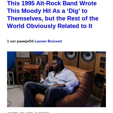
This 1995 Alt-Rock Band Wrote
This Moody Hit As a ‘Dig’ to
Themselves, but the Rest of the
World Obviously Related to It
1 сат раније
Od
Lauren Boisvert