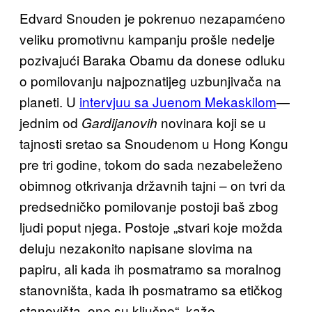
Edvard Snouden je pokrenuo nezapamćeno
veliku promotivnu kampanju prošle nedelje
pozivajući Baraka Obamu da donese odluku
o pomilovanju najpoznatijeg uzbunjivača na
planeti. U
intervjuu sa Juenom Mekaskilom
—
jednim od
novinara koji se u
Gardijanovih
tajnosti sretao sa Snoudenom u Hong Kongu
pre tri godine, tokom do sada nezabeleženo
obimnog otkrivanja državnih tajni – on tvri da
predsedničko pomilovanje postoji baš zbog
ljudi poput njega. Postoje „stvari koje možda
deluju nezakonito napisane slovima na
papiru, ali kada ih posmatramo sa moralnog
stanovništa, kada ih posmatramo sa etičkog
stanovišta, one su ključne“, kaže.