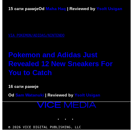
15 сати раније
Od
Maha Haq
| Reviewed by
Ysolt Usigan
VIA POKEMON/ADIDAS/NINTENDO
Pokemon and Adidas Just
Revealed 12 New Sneakers For
You to Catch
16 сати раније
Od
Sam Watanuki
| Reviewed by
Ysolt Usigan
VICE
MEDIA
INSTAGRAM
TIKTOK
YOUTUBE
© 2026 VICE DIGITAL PUBLISHING, LLC