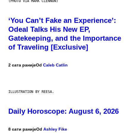
(PHOTO VIA MARK CLENNON)
‘You Can’t Fake an Experience’:
Odeal Talks His New EP,
Gatekeeping, and the Importance
of Traveling [Exclusive]
2 сата раније
Od
Caleb Catlin
ILLUSTRATION BY REESA.
Daily Horoscope: August 6, 2026
8 сати раније
Od
Ashley Fike