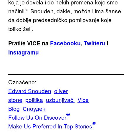
koja je dovela i do nekih promena koje smo
načinili“. Snouden, dakle, možda i ima šanse
da dobije predsedničko pomilovanje koje
toliko želi.
Pratite VICE na
Facebooku
,
Twitteru
i
Instagramu
Označeno:
Edvard Snouden
oliver
stone
politika
uzbunjivači
Vice
Blog
Сноуден
Follow Us On Discover
Make Us Preferred In Top Stories