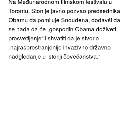
Na Međunarodnom filmskom festivalu u
Torontu, Ston je javno pozvao predsednika
Obamu da pomiluje Snoudena, dodavši da
se nada da će „gospodin Obama doživeti
prosvetljenje“ i shvatiti da je stvorio
„najrasprostranjenije invazivno državno
nadgledanje u istoriji čovečanstva.“