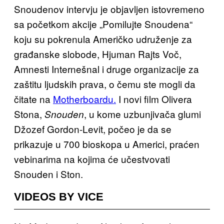
Snoudenov intervju je objavljen istovremeno
sa početkom akcije „Pomilujte Snoudena“
koju su pokrenula Američko udruženje za
građanske slobode, Hjuman Rajts Voč,
Amnesti Internešnal i druge organizacije za
zaštitu ljudskih prava, o čemu ste mogli da
čitate na
Motherboardu.
I novi film Olivera
Stona,
, u kome uzbunjivača glumi
Snouden
Džozef Gordon-Levit, počeo je da se
prikazuje u 700 bioskopa u Americi, praćen
vebinarima na kojima će učestvovati
Snouden i Ston.
VIDEOS BY VICE