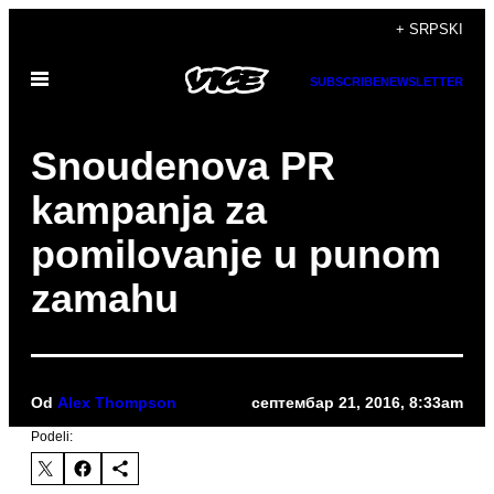
Скочи
+ SRPSKI
на
Otvori
садржај
SUBSCRIBE
NEWSLETTER
Meni
Snoudenova PR
kampanja za
pomilovanje u punom
zamahu
Od
Alex Thompson
септембар 21, 2016, 8:33am
Podeli: