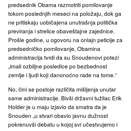
predsednik Obama razmotriti pomilovanje
tokom poslednjih meseci na položaju, dok ga
ne pritiskaju uobičajena unutrašnja politička
previranja i strelice obaveštajne zajednice.
Prošle godine, u ogovoru na onlajn peticije za
predsedničko pomilovanje, Obamina
administracija tvrdi da su Snoudenovi potezi
„imali ozbiljne posledice po bezbednost
zemlje i ljudi koji danonoćno rade na tome.“
No, čini se postoje različita mišljenja unutar
same administracije. Bivši državni tužilac Erik
Holder je u maju izjavio da smatra da je
Snouden „u stvari obavio javnu dužnost
pokrenuvši debatu u kojoj svi učestvujemo i