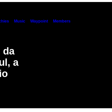
hies
Music
Waypoint
Members
o da
l, a
io