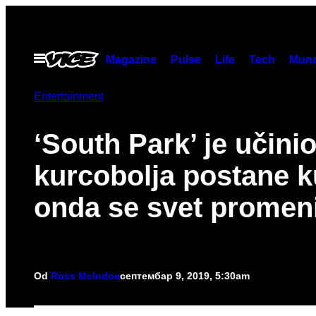
Скочи
на
садржај
Otvori
Magazine
Pulse
Life
Tech
Munc
Meni
Entertainment
‘South Park’ je učini
kurcobolja postane ku
onda se svet promen
Od
Ross McIndoe
септембар 9, 2019, 5:30am