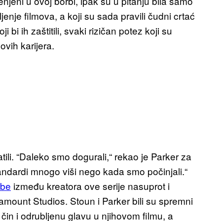
njeni u ovoj borbi, ipak su u pitanju bila samo
ljenje filmova, a koji su sada pravili čudni crtać
i bi ih zaštitili, svaki rizičan potez koji su
ovih karijera.
atili. “Daleko smo dogurali,“ rekao je Parker za
ndardi mnogo viši nego kada smo počinjali.“
rbe
između kreatora ove serije nasuprot i
ramount Studios. Stoun i Parker bili su spremni
čin i odrubljenu glavu u njihovom filmu, a