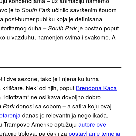
inuju koncencijama – uz animaciju namerno
avo je to
učinilo savršenim šouom
South Park
a post-bumer publiku koja je definisana
toritarnog duha –
je postao poput
South Park
soko u vazduhu, namenjen svima i svakome. A
t i dve sezone, tako je i njena kulturna
 kritičare. Neki od njih, poput
Brendona Kaca
n “idiotizam“ ne oslikava dovoljno dobro
donosi sa sobom – a satira koju ovaj
h Park
etarenja
danas je relevantnija nego ikada.
limu Trampove Amerike optužuju
autore ove
racije trolova, pa čak i za
postavljanje temelja