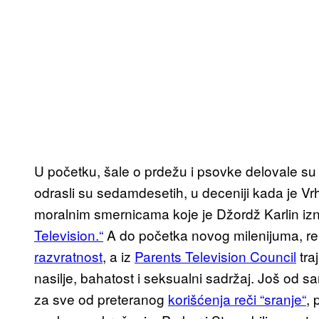
U početku, šale o prdežu i psovke delovale su 
odrasli su sedamdesetih, u deceniji kada je Vrh
moralnim smernicama koje je Džordž Karlin iz
Television.“
A do početka novog milenijuma, rep
razvratnost
, a iz
Parents Television Council
traj
nasilje, bahatost i seksualni sadržaj. Još od 
za sve od preteranog
korišćenja reči “sranje“
,