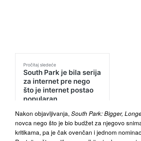
Nakon objavljivanja,
South Park: Bigger, Long
novca nego što je bio budžet za njegovo snim
kritikama, pa je čak ovenčan i jednom nominaci