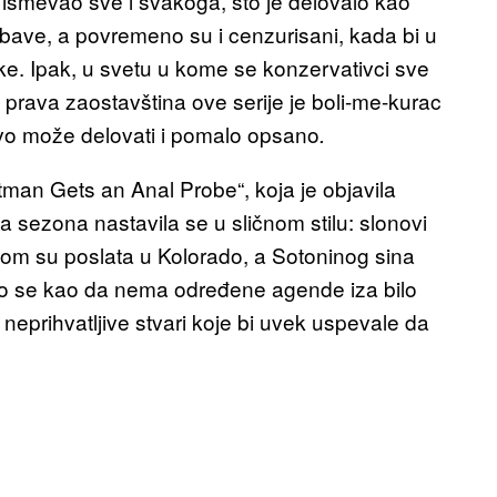
 ismevao sve i svakoga, što je delovalo kao
zabave, a povremeno su i cenzurisani, kada bi u
like. Ipak, u svetu u kome se konzervativci sve
 prava zaostavština ove serije je boli-me-kurac
 ovo može delovati i pomalo opsano
.
tman Gets an Anal Probe“, koja je objavila
va sezona nastavila se u sličnom stilu: slonovi
škom su poslata u Kolorado, a Sotoninog sina
ilo se kao da nema određene agende iza bilo
 neprihvatljive stvari koje bi uvek uspevale da