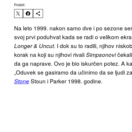
Podeli:
Na leto 1999. nakon samo dve i po sezone serije
svoj prvi poduhvat kada se radi o velikom ekr
I dok su to radili, njihov nis
Longer & Uncut.
korak na koji su njihovi rivali
čekal
Simpsonovi
da ga naprave. Ovo je bio iskurčen potez. A kad
„Oduvek se gasiramo da učinimo da se ljudi zapit
Stoun i Parker 1998. godine.
Stone