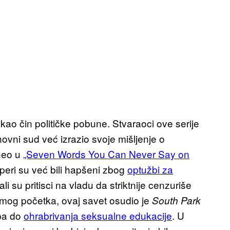
kao čin političke pobune. Stvaraoci ove serije
ovni sud već izrazio svoje mišljenje o
neo u
„Seven Words You Can Never Say on
eri su već bili hapšeni zbog
optužbi za
ali su pritisci na vladu da striktnije cenzuriše
samog početka, ovaj savet osudio je
South Park
 pa do
ohrabrivanja seksualne edukacije
. U