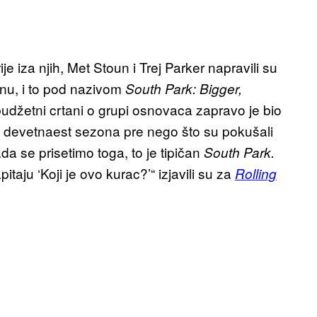
 iza njih, Met Stoun i Trej Parker napravili su
anu, i to pod nazivom
South Park: Bigger,
kobudžetni crtani o grupi osnovaca zapravo je bio
i devetnaest sezona pre nego što su pokušali
a se prisetimo toga, to je tipičan
South Park.
aju ‘Koji je ovo kurac?’“ izjavili su za
Rolling