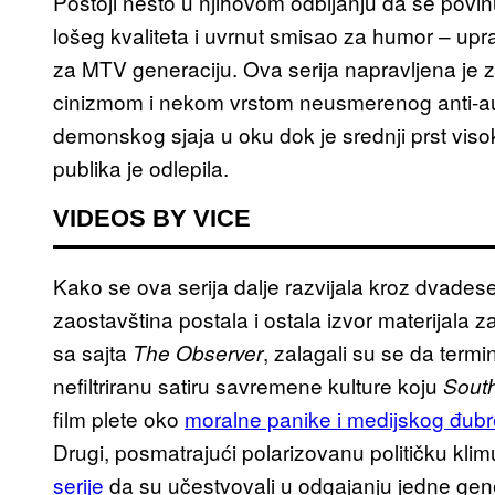
Postoji nešto u njihovom odbijanju da se pov
lošeg kvaliteta i uvrnut smisao za humor – upr
za MTV generaciju. Ova serija napravljena je z
cinizmom i nekom vrstom neusmerenog anti-au
demonskog sjaja u oku dok je srednji prst vi
publika je odlepila.
VIDEOS BY VICE
Kako se ova serija dalje razvijala kroz dvadese
zaostavština postala i ostala izvor materijala za
sa sajta
, zalagali su se da termi
T
he Observer
nefiltriranu satiru savremene kulture koju
Sout
film plete oko
moralne panike i medijskog đubr
Drugi, posmatrajući polarizovanu političku k
serije
da su učestvovali u odgajanju jedne gene