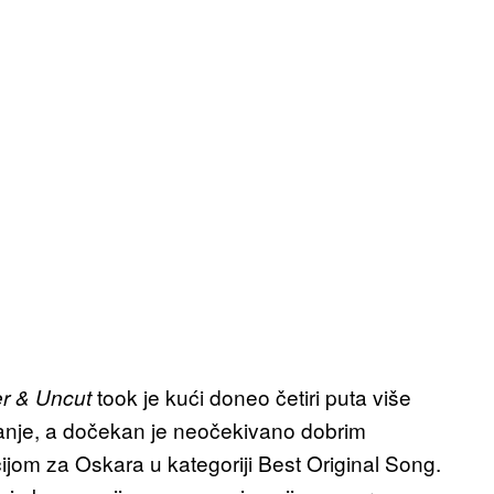
took je kući doneo četiri puta više
er & Uncut
anje, a dočekan je neočekivano dobrim
jom za Oskara u kategoriji Best Original Song.