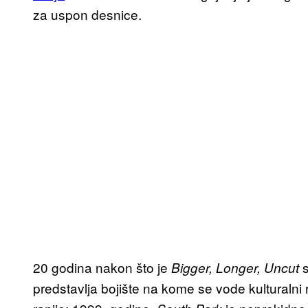
za uspon desnice.
20 godina nakon što je
s
Bigger, Longer, Uncut
predstavlja bojište na kome se vode kulturalni r