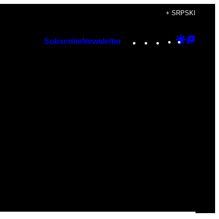
+ SRPSKI
Instagram
TikTok
YouTube
Google
Googl
Subscribe
Newsletter
Discover
Top
Posts