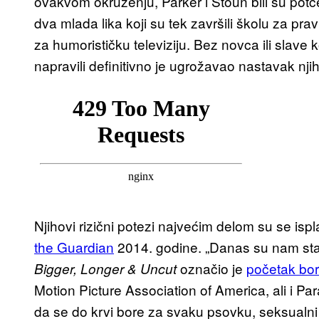
ovakvom okruženju, Parker i Stoun bili su potce
dva mlada lika koji su tek završili školu za prav
za humorističku televiziju. Bez novca ili slave koj
napravili definitivno je ugrožavao nastavak njih
Njihovi rizični potezi najvećim delom su se ispl
the Guardian
2014. godine. „Danas su nam sta
označio je
početak bo
Bigger, Longer & Uncut
Motion Picture Association of America, ali i Pa
da se do krvi bore za svaku psovku, seksualni 