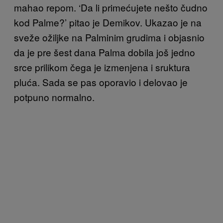
mahao repom. ‘Da li primećujete nešto čudno
kod Palme?’ pitao je Demikov. Ukazao je na
sveže ožiljke na Palminim grudima i objasnio
da je pre šest dana Palma dobila još jedno
srce prilikom čega je izmenjena i sruktura
pluća. Sada se pas oporavio i delovao je
potpuno normalno.