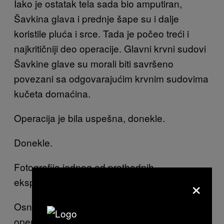
Iako je ostatak tela sada bio amputiran,
Šavkina glava i prednje šape su i dalje
koristile pluća i srce. Tada je počeo treći i
najkritičniji deo operacije. Glavni krvni sudovi
Šavkine glave su morali biti savršeno
povezani sa odgovarajućim krvnim sudovima
kučeta domaćina.
Operacija je bila uspešna, donekle.
Donekle.
Fotografija jednog od prethodnih
×
eksperimenata
Osnovni dijagram kojim se objašnjava
operacija