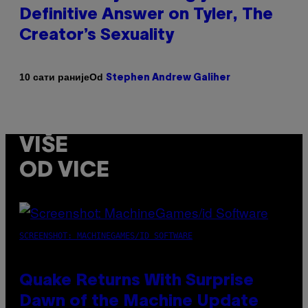
Definitive Answer on Tyler, The
Creator’s Sexuality
Od
10 сати раније
Stephen Andrew Galiher
VIŠE
OD VICE
SCREENSHOT: MACHINEGAMES/ID SOFTWARE
Quake Returns With Surprise
Dawn of the Machine Update