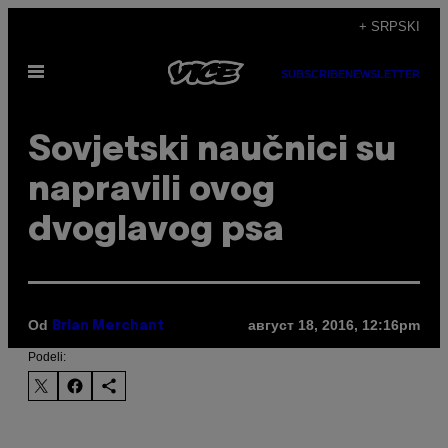
Скочи
+ SRPSKI
на
Otvori
садржај
SUBSCRIBE
NEWSLETTER
Meni
​Sovjetski naučnici su
napravili ovog
dvoglavog psa
Od
август 18, 2016, 12:16pm
Brian Merchant
Podeli: