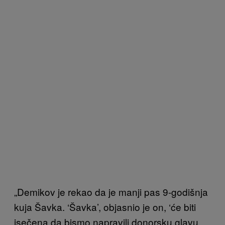
„Demikov je rekao da je manji pas 9-godišnja
kuja Šavka. ‘Šavka’, objasnio je on, ‘će biti
isečena da bismo napravili donorsku glavu.