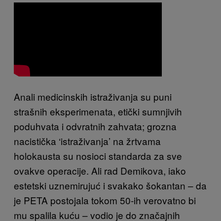
Anali medicinskih istraživanja su puni
strašnih eksperimenata, etički sumnjivih
poduhvata i odvratnih zahvata; grozna
nacistička ‘istraživanja’ na žrtvama
holokausta su nosioci standarda za sve
ovakve operacije. Ali rad Demikova, iako
estetski uznemirujuć i svakako šokantan – da
je PETA postojala tokom 50-ih verovatno bi
mu spalila kuću – vodio je do značajnih