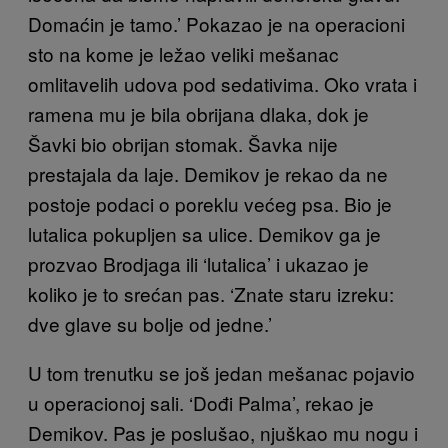
Domaćin je tamo.’ Pokazao je na operacioni
sto na kome je ležao veliki mešanac
omlitavelih udova pod sedativima. Oko vrata i
ramena mu je bila obrijana dlaka, dok je
Šavki bio obrijan stomak. Šavka nije
prestajala da laje. Demikov je rekao da ne
postoje podaci o poreklu većeg psa. Bio je
lutalica pokupljen sa ulice. Demikov ga je
prozvao Brodjaga ili ‘lutalica’ i ukazao je
koliko je to srećan pas. ‘Znate staru izreku:
dve glave su bolje od jedne.’
U tom trenutku se još jedan mešanac pojavio
u operacionoj sali. ‘Dođi Palma’, rekao je
Demikov. Pas je poslušao, njuškao mu nogu i