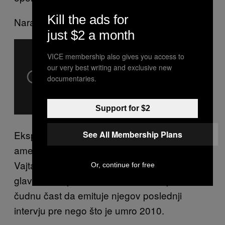
Kill the ads for
Naravno, na internetu postoji i snimak.
just $2 a month
VICE membership also gives you access to
our very best writing and exclusive new
documentaries.
Support for $2
Eksperiment Demikova je inspirisao
See All Membership Plans
američkog naučnika, neurologa dr. Rovert
Vajta koji je obavio uspešne transplantacije
Or, continue for free
glave na majmunima. Motherboard je imao
čudnu čast da emituje njegov poslednji
intervju pre nego što je umro 2010.