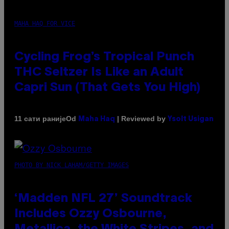
MAHA HAQ FOR VICE
Cycling Frog’s Tropical Punch
THC Seltzer Is Like an Adult
Capri Sun (That Gets You High)
Od
| Reviewed by
11 сати раније
Maha Haq
Ysolt Usigan
PHOTO BY NICK LAHAM/GETTY IMAGES
‘Madden NFL 27’ Soundtrack
Includes Ozzy Osbourne,