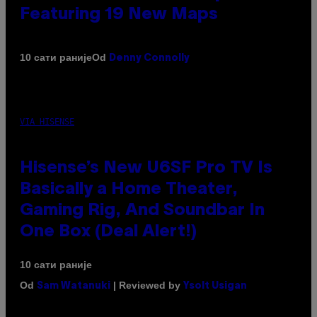
Featuring 19 New Maps
Od
10 сати раније
Denny Connolly
VIA HISENSE
Hisense’s New U6SF Pro TV Is
Basically a Home Theater,
Gaming Rig, And Soundbar In
One Box (Deal Alert!)
10 сати раније
Od
| Reviewed by
Sam Watanuki
Ysolt Usigan