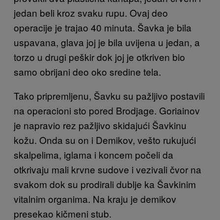
jedan beli kroz svaku rupu. Ovaj deo
operacije je trajao 40 minuta. Šavka je bila
uspavana, glava joj je bila uvijena u jedan, a
torzo u drugi peškir dok joj je otkriven bio
samo obrijani deo oko sredine tela.
Tako pripremljenu, Šavku su pažljivo postavili
na operacioni sto pored Brodjage. Goriainov
je napravio rez pažljivo skidajući Šavkinu
kožu. Onda su on i Demikov, vešto rukujući
skalpelima, iglama i koncem počeli da
otkrivaju mali krvne sudove i vezivali čvor na
svakom dok su prodirali dublje ka Šavkinim
vitalnim organima. Na kraju je demikov
presekao kičmeni stub.