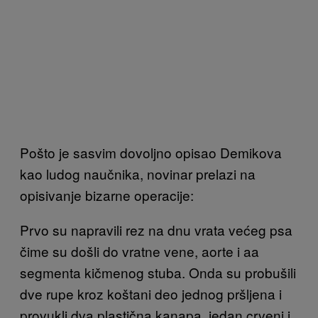
Pošto je sasvim dovoljno opisao Demikova
kao ludog naučnika, novinar prelazi na
opisivanje bizarne operacije:
Prvo su napravili rez na dnu vrata većeg psa
čime su došli do vratne vene, aorte i aa
segmenta kičmenog stuba. Onda su probušili
dve rupe kroz koštani deo jednog pršljena i
provukli dva plastična kanapa, jedan crveni i