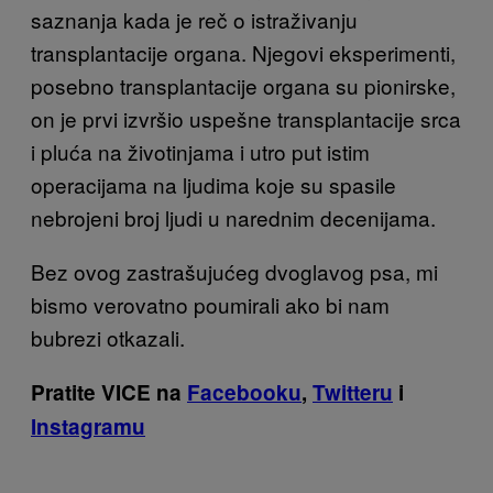
saznanja kada je reč o istraživanju
transplantacije organa. Njegovi eksperimenti,
posebno transplantacije organa su pionirske,
on je prvi izvršio uspešne transplantacije srca
i pluća na životinjama i utro put istim
operacijama na ljudima koje su spasile
nebrojeni broj ljudi u narednim decenijama.
Bez ovog zastrašujućeg dvoglavog psa, mi
bismo verovatno poumirali ako bi nam
bubrezi otkazali.
Pratite VICE na
Facebooku
,
Twitteru
i
Instagramu