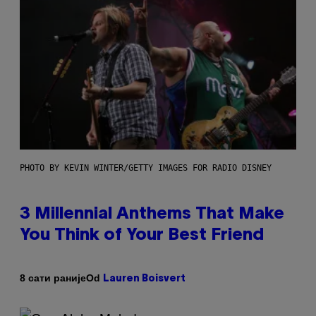
PHOTO BY KEVIN WINTER/GETTY IMAGES FOR RADIO DISNEY
3 Millennial Anthems That Make
You Think of Your Best Friend
Od
8 сати раније
Lauren Boisvert