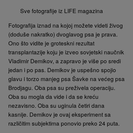
Sve fotografije iz LIFE magazina
Fotografija iznad na kojoj možete videti živog
(doduše nakratko) dvoglavog psa je prava.
Ono što vidite je groteskni rezultat
transplantazije koju je izveo sovjetski naučnik
Vladimir Demikov, a zapravo je više po sredi
jedan i po pas. Demikov je uspešno spojio
glavu i torzo manjeg psa Šavke na većeg psa
Brodjagu. Oba psa su preživela operaciju.
Oba su mogla da vide i da se kreću
nezavisno. Oba su uginula četiri dana
kasnije. Demikov je ovaj eksperiment sa
različitim subjektima ponovio preko 24 puta.