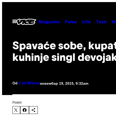
Скочи
на
садржај
Otvori
Magazine
Pulse
Life
Tech
M
Meni
Spavaće sobe, kupati
kuhinje singl devoja
Od
новембар 19, 2015, 9:32am
Carl Wilson
Podeli: