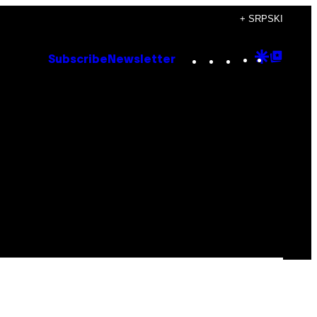
+ SRPSKI
Instagram
TikTok
YouTube
Google
Goog
Subscribe
Newsletter
Discove
Top
Posts