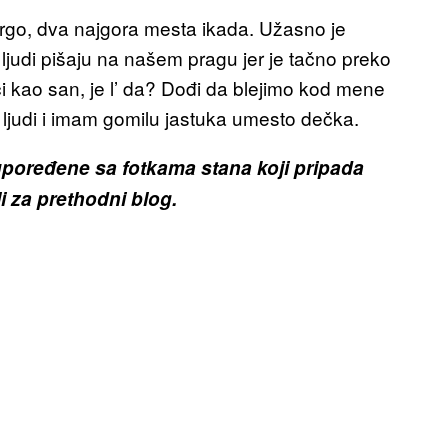
rgo, dva najgora mesta ikada. Užasno je
, ljudi pišaju na našem pragu jer je tačno preko
či kao san, je l’ da? Dođi da blejimo kod mene
 ljudi i imam gomilu jastuka umesto dečka.
 upoređene sa fotkama stana koji pripada
 za prethodni blog.