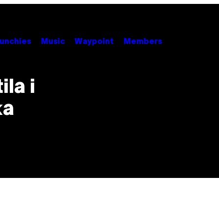
unchies
Music
Waypoint
Members
la i
ka