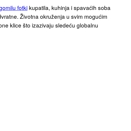
gomilu fotki
kupatila, kuhinja i spavaćih soba
odvratne. Životna okruženja u svim mogućim
ne klice što izazivaju sledeću globalnu