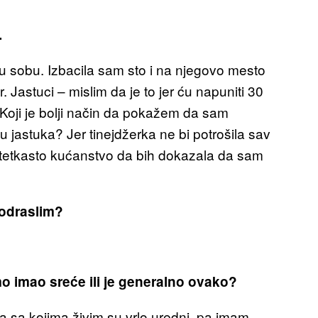
.
u sobu. Izbacila sam sto i na njegovo mesto
or. Jastuci – mislim da je to jer ću napuniti 30
 Koji je bolji način da pokažem da sam
astuka? Jer tinejdžerka ne bi potrošila sav
 tetkasto kućanstvo da bih dokazala da sam
 odraslim?
mo imao sreće ili je generalno ovako?
 sa kojima živim su vrlo uredni, pa imam