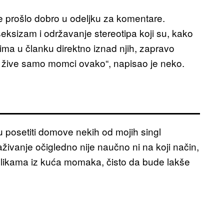
e prošlo dobro u odeljku za komentare.
eksizam i održavanje stereotipa koji su, kako
ima u članku direktno iznad njih, zapravo
 „Ne žive samo momci ovako“, napisao je neko.
u posetiti domove nekih od mojih singl
traživanje očigledno nije naučno ni na koji način,
t slikama iz kuća momaka, čisto da bude lakše