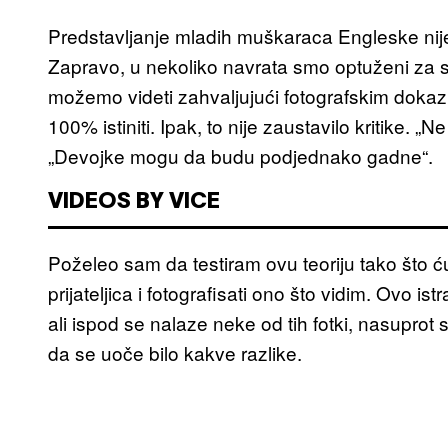
Predstavljanje mladih muškaraca Engleske nij
Zapravo, u nekoliko navrata smo optuženi za s
možemo videti zahvaljujući fotografskim dokaz
100% istiniti. Ipak, to nije zaustavilo kritike.
„Devojke mogu da budu podjednako gadne“.
VIDEOS BY VICE
Poželeo sam da testiram ovu teoriju tako što ć
prijateljica i fotografisati ono što vidim. Ovo is
ali ispod se nalaze neke od tih fotki, nasupro
da se uoče bilo kakve razlike.