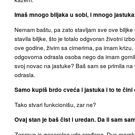
Imaš mnogo biljaka u sobi, i mnogo jastuka
Nemam baštu, pa zato stavljam sve ove biljke 
stavila biljke, što je totalo odgvoran životni izb
ove godine, živim sa cimerima, pa imam krizu.
odgovorna odrasla osoba nego da imam gomilu j
svoj novac na jastuke? Baš sam se primila na
odrasla.
Samo kupiš brdo cveća i jastuka i to te čini
Tako stvari funkcionišu, zar ne?
Ovaj stan je baš čist i uredan. Da li sam sa
Zapravo je generalno vrlo sređeno. Dva momka