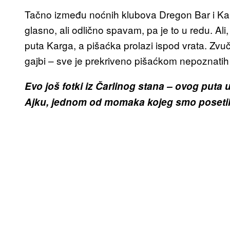
Tačno između noćnih klubova Dregon Bar i Ka
glasno, ali odlično spavam, pa je to u redu. Ali
puta Karga, a pišaćka prolazi ispod vrata. Zvu
gajbi – sve je prekriveno pišaćkom nepoznatih
Evo još fotki iz Čarlinog stana – ovog puta
Ajku, jednom od momaka kojeg smo posetili