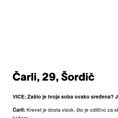
Čarli, 29, Šordič
VICE: Zašto je tvoja soba ovako sređena? J
Krevet je dosta visok, što je odlično za s
Čarli:
kažem.