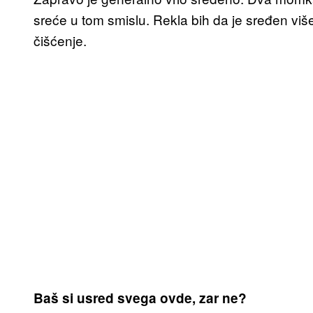
sreće u tom smislu. Rekla bih da je sređen v
čišćenje.
Baš si usred svega ovde, zar ne?