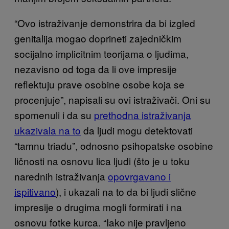
“Ovo istraživanje demonstrira da bi izgled
genitalija mogao doprineti zajedničkim
socijalno implicitnim teorijama o ljudima,
nezavisno od toga da li ove impresije
reflektuju prave osobine osobe koja se
procenjuje”, napisali su ovi istraživači. Oni su
spomenuli i da su
prethodna istraživanja
ukazivala na to
da ljudi mogu detektovati
“tamnu triadu”, odnosno psihopatske osobine
ličnosti na osnovu lica ljudi (što je u toku
narednih istraživanja
opovrgavano i
ispitivano
), i ukazali na to da bi ljudi slične
impresije o drugima mogli formirati i na
osnovu fotke kurca. “Iako nije pravljeno