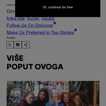
Or, continue for free
Označeno:
fotka kite
Kurac
nauka
Follow Us On Discover
Make Us Preferred In Top Stories
Podeli:
VIŠE
POPUT OVOGA