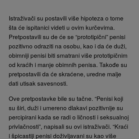
Istraživači su postavili više hipoteza o tome
šta će ispitanici videti u ovim kurčevima.
Pretpostavili su de će se “prototipični” penisi
pozitivno odraziti na osobu, kao i da će duži,
obimniji penisi biti smatrani više prototipičnim
od kraćih i manje obimnih penisa. Takođe su
pretpostavili da će skraćene, uredne malje
dati utisak savesnosti.
Ove pretpostavke bile su tačne. “Penisi koji
su širi, duži i umereno dlakavi pozitivnije su
percipirani kada se radi o ličnosti i seksualnoj
privlačnosti”, napisali su ovi istraživači. “Kraći
i špicastiji penisi doživljavani su kao više