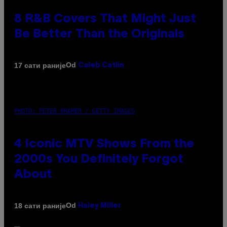
8 R&B Covers That Might Just
Be Better Than the Originals
Od
17 сати раније
Caleb Catlin
PHOTO: PETER KRAMER / GETTY IMAGES
4 Iconic MTV Shows From the
2000s You Definitely Forgot
About
Od
18 сати раније
Haley Miller