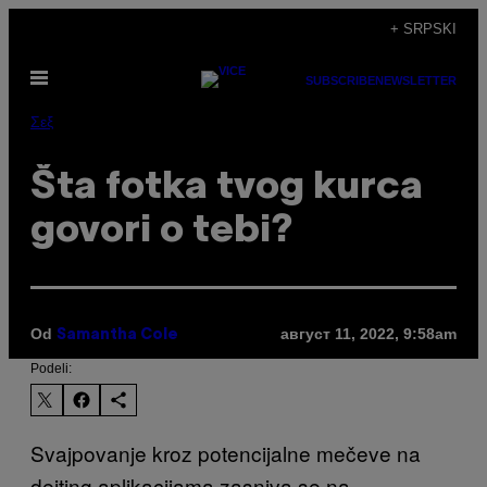
Скочи
+ SRPSKI
на
Otvori
садржај
SUBSCRIBE
NEWSLETTER
Meni
Σεξ
Šta fotka tvog kurca
govori o tebi?
Od
август 11, 2022, 9:58am
Samantha Cole
Podeli:
Svajpovanje kroz potencijalne mečeve na
dejting aplikacijama zasniva se na