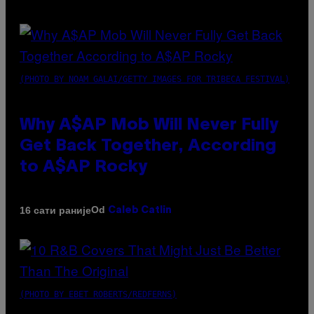
(PHOTO BY NOAM GALAI/GETTY IMAGES FOR TRIBECA FESTIVAL)
Why A$AP Mob Will Never Fully
Get Back Together, According
to A$AP Rocky
Od
16 сати раније
Caleb Catlin
(PHOTO BY EBET ROBERTS/REDFERNS)