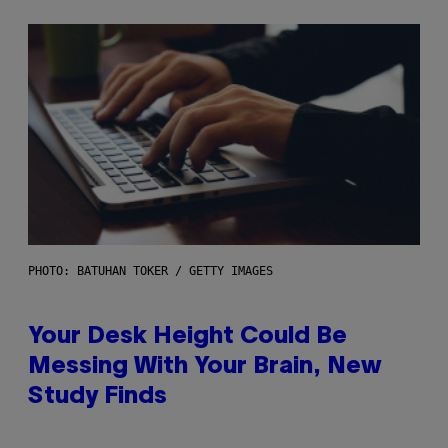
PHOTO: BATUHAN TOKER / GETTY IMAGES
Your Desk Height Could Be
Messing With Your Brain, New
Study Finds