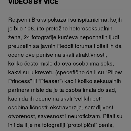
VIDEOS BY VICE
Re,jsen i Bruks pokazali su ispitanicima, kojih
je bilo 106, i to pretežno heteroseksualnih
žena, 24 fotografije kurčeva nepoznatih ljudi
preuzetih sa javnih Reddit foruma i pitali ih da
ocene ove penise na skali atraktivnosti,
koliko često misle da ova osoba ima seks,
kakvi su u krevetu (specefično da li su “Pillow
Princess” ili “Pleaser”) kao i koliko seksualnih
partnera misle da je ta osoba imala do sad,
kao i da ih ocene na skali “velikih pet”
osobina ličnosti: ekstraverzija, saradljivost,
otvorenost, savesnost i neuroticizam. Pitali su
ih i da li je na fotografiji “prototipični” penis,