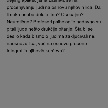
procenjivanju ljudi na osnovu njihovih lica. Da
li neka osoba deluje fino? Osećajno?
Neurotično? Profesori psihologije nedavno su
pitali ljude nešto drukčije pitanje: Šta bi se
desilo kada bismo o ljudima zaključivali ne.
naosnovu lica, već na osnovu procene
fotografija njihovih kurčeva?