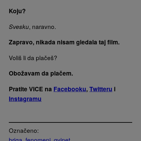
Koju?
, naravno.
Svesku
Zapravo, nikada nisam gledala taj film.
Voliš li da plačeš?
Obožavam da plačem.
Pratite VICE na
Facebooku
,
Twitteru
i
Instagramu
Označeno:
briga
fenomeni
gvinet