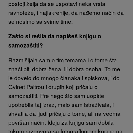
postoji želja da se uspotavi neka vrsta
ravnoteže, i najiskrenije, da nađemo način da
se nosimo sa svime time.
Zašto si rešila da napišeš knjigu o
samozaštiti?
Razmišljala sam o tim temama i o tome šta
znači biti dobra žena, ili dobra osoba. To me
je dovelo do mnogo članaka i spiskova, i do
Gvinet Paltrou i drugih koji pričaju o
samozaštiti. Pre nego što sam uopšte
upotrebila taj izraz, malo sam istraživala, i
shvatila da ljudi pričaju o tome, ali na veoma
površan način. Ideju za knjigu sam dobila
tokom razgovora sa fotografkinjom koja je na