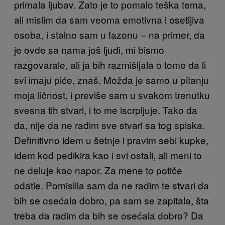
primala ljubav. Zato je to pomalo teška tema,
ali mislim da sam veoma emotivna i osetljiva
osoba, i stalno sam u fazonu – na primer, da
je ovde sa nama još ljudi, mi bismo
razgovarale, ali ja bih razmišljala o tome da li
svi imaju piće, znaš. Možda je samo u pitanju
moja ličnost, i previše sam u svakom trenutku
svesna tih stvari, i to me iscrpljuje. Tako da
da, nije da ne radim sve stvari sa tog spiska.
Definitivno idem u šetnje i pravim sebi kupke,
idem kod pedikira kao i svi ostali, ali meni to
ne deluje kao napor. Za mene to potiče
odatle. Pomislila sam da ne radim te stvari da
bih se osećala dobro, pa sam se zapitala, šta
treba da radim da bih se osećala dobro? Da