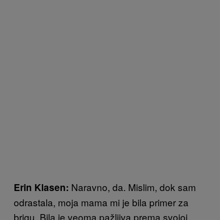
Naravno, da. Mislim, dok sam
Erin Klasen:
odrastala, moja mama mi je bila primer za
brigu. Bila je veoma pažljiva prema svojoj