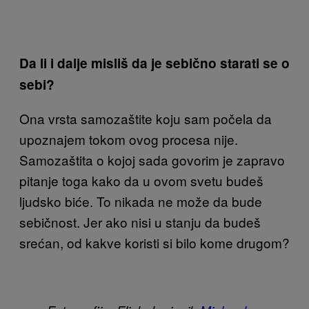
Da li i dalje misliš da je sebično starati se o
sebi?
Ona vrsta samozaštite koju sam počela da
upoznajem tokom ovog procesa nije.
Samozaštita o kojoj sada govorim je zapravo
pitanje toga kako da u ovom svetu budeš
ljudsko biće. To nikada ne može da bude
sebičnost. Jer ako nisi u stanju da budeš
srećan, od kakve koristi si bilo kome drugom?