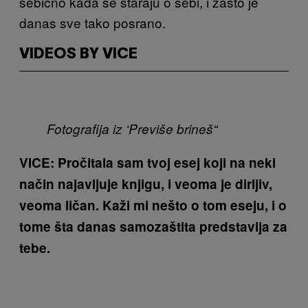
sebično kada se staraju o sebi, i zašto je
danas sve tako posrano.
VIDEOS BY VICE
Fotografija iz ‘Previše brineš“
VICE: Pročitala sam tvoj esej koji na neki
način najavljuje knjigu, i veoma je dirljiv,
veoma ličan. Kaži mi nešto o tom eseju, i o
tome šta danas samozaštita predstavlja za
tebe.