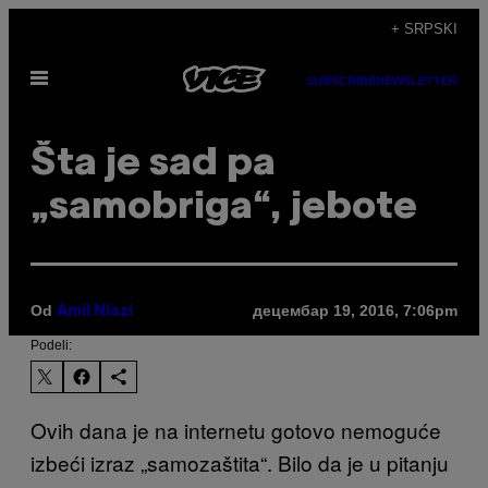
Скочи
+ SRPSKI
на
Otvori
садржај
SUBSCRIBE
NEWSLETTER
Meni
​Šta je sad pa
„samobriga“, jebote
Od
децембар 19, 2016, 7:06pm
Amil Niazi
Podeli:
Ovih dana je na internetu gotovo nemoguće
izbeći izraz „samozaštita“. Bilo da je u pitanju