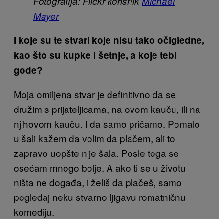
Fotografija: Flickr korisnik
Michael
Mayer
I koje su te stvari koje nisu tako očigledne,
kao što su kupke i šetnje, a koje tebi
gode?
Moja omiljena stvar je definitivno da se
družim s prijateljicama, na ovom kauču, ili na
njihovom kauču. I da samo pričamo. Pomalo
u šali kažem da volim da plačem, ali to
zapravo uopšte nije šala. Posle toga se
osećam mnogo bolje. A ako ti se u životu
ništa ne događa, i želiš da plačeš, samo
pogledaj neku stvarno ljigavu romatničnu
komediju.