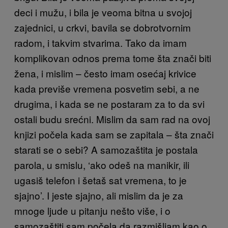
deci i mužu, i bila je veoma bitna u svojoj
zajednici, u crkvi, bavila se dobrotvornim
radom, i takvim stvarima. Tako da imam
komplikovan odnos prema tome šta znači biti
žena, i mislim – često imam osećaj krivice
kada previše vremena posvetim sebi, a ne
drugima, i kada se ne postaram za to da svi
ostali budu srećni. Mislim da sam rad na ovoj
knjizi počela kada sam se zapitala – šta znači
starati se o sebi? A samozaštita je postala
parola, u smislu, ‘ako odeš na manikir, ili
ugasiš telefon i šetaš sat vremena, to je
sjajno’. I jeste sjajno, ali mislim da je za
mnoge ljude u pitanju nešto više, i o
samozaštiti sam počela da razmišljam kao o