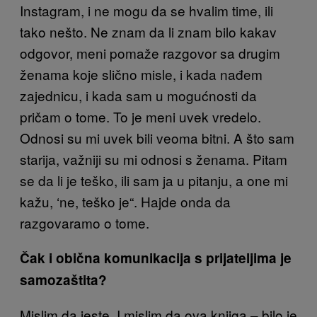
Instagram, i ne mogu da se hvalim time, ili
tako nešto. Ne znam da li znam bilo kakav
odgovor, meni pomaže razgovor sa drugim
ženama koje slično misle, i kada nađem
zajednicu, i kada sam u mogućnosti da
pričam o tome. To je meni uvek vredelo.
Odnosi su mi uvek bili veoma bitni. A što sam
starija, važniji su mi odnosi s ženama. Pitam
se da li je teško, ili sam ja u pitanju, a one mi
kažu, ‘ne, teško je“. Hajde onda da
razgovaramo o tome.
Čak i obična komunikacija s prijateljima je
samozaštita?
Mislim da jeste. I mislim da ova knjiga – bilo je