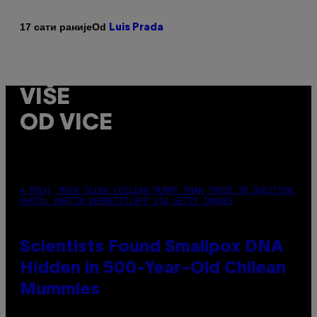
Od
17 сати раније
Luis Prada
VIŠE
OD VICE
A MUCH, MUCH OLDER CHILEAN MUMMY THAN THOSE IN QUESTION.
PHOTO: MARTIN BERNETTI/AFP VIA GETTY IMAGES
Scientists Found Smallpox DNA
Hidden in 500-Year-Old Chilean
Mummies