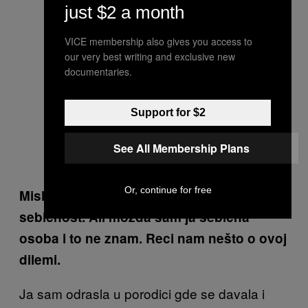
just $2 a month
VICE membership also gives you access to
our very best writing and exclusive new
documentaries.
Support for $2
See All Membership Plans
Or, continue for free
Mislim da je nikada nisam smatrala za
sebičnost. Ali možda sam ja sebična
osoba i to ne znam. Reci nam nešto o ovoj
dilemi.
Ja sam odrasla u porodici gde se davala i