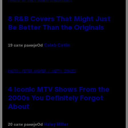
(PHOTO BY EBET ROBERTS/REDFERNS)
8 R&B Covers That Might Just
Be Better Than the Originals
Od
19 сати раније
Caleb Catlin
PHOTO: PETER KRAMER / GETTY IMAGES
4 Iconic MTV Shows From the
2000s You Definitely Forgot
About
Od
20 сати раније
Haley Miller