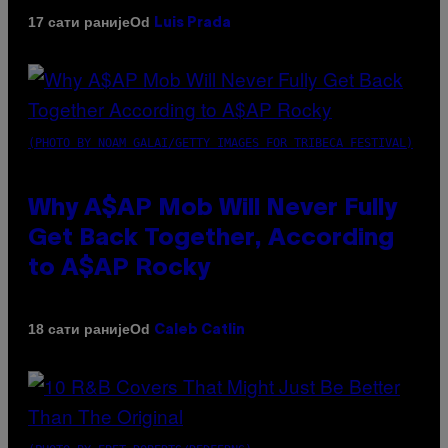
Od
17 сати раније
Luis Prada
(PHOTO BY NOAM GALAI/GETTY IMAGES FOR TRIBECA FESTIVAL)
Why A$AP Mob Will Never Fully
Get Back Together, According
to A$AP Rocky
Od
18 сати раније
Caleb Catlin