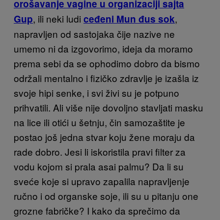
orošavanje vagine u organizaciji sajta
, ili neki ludi
,
Gup
ceđeni Mun đus sok
napravljen od sastojaka čije nazive ne
umemo ni da izgovorimo, ideja da moramo
prema sebi da se ophodimo dobro da bismo
održali mentalno i fizičko zdravlje je izašla iz
svoje hipi senke, i svi živi su je potpuno
prihvatili. Ali više nije dovoljno stavljati masku
na lice ili otići u šetnju, čin samozaštite je
postao još jedna stvar koju žene moraju da
rade dobro. Jesi li iskoristila pravi filter za
vodu kojom si prala asai palmu? Da li su
sveće koje si upravo zapalila napravljenje
ručno i od organske soje, ili su u pitanju one
grozne fabričke? I kako da sprečimo da