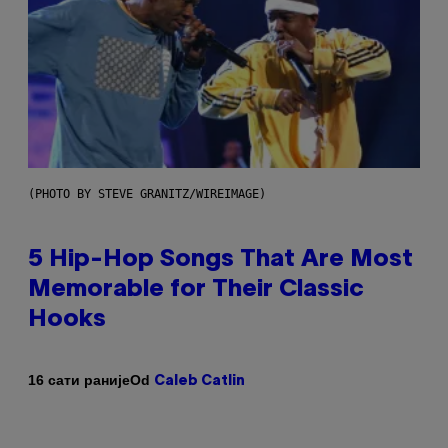
(PHOTO BY STEVE GRANITZ/WIREIMAGE)
5 Hip-Hop Songs That Are Most
Memorable for Their Classic
Hooks
Od
16 сати раније
Caleb Catlin