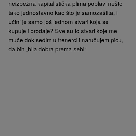
neizbežna kapitalistička plima poplavi nešto
tako jednostavno kao što je samozaštita, i
učini je samo još jednom stvari koja se
kupuje i prodaje? Sve su to stvari koje me
muče dok sedim u trenerci i naručujem picu,
da bih „bila dobra prema sebi“.