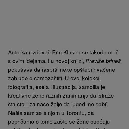
Autorka i izdavač Erin Klasen se takođe muči
s ovim idejama, i u novoj knjizi,
Previše brineš
pokušava da rasprši neke opšteprihvaćene
zablude o samozaštiti. U ovoj kolekciji
fotografija, eseja i ilustracija, zamolila je
kreativne žene raznih zanimanja da istraže
šta stoji iza naše želje da ‘ugodimo sebi’.
Našla sam se s njom u Torontu, da
popričamo o tome zašto se žene osećaju