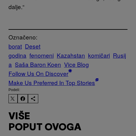
dalje.“
Označeno:
borat
Deset
godina
fenomeni
Kazahstan
komičari
Rusij
a
Saša Baron Koen
Vice Blog
Follow Us On Discover
Make Us Preferred In Top Stories
Podeli:
VIŠE
POPUT OVOGA