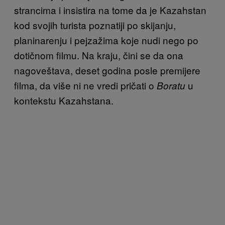
strancima i insistira na tome da je Kazahstan
kod svojih turista poznatiji po skijanju,
planinarenju i pejzažima koje nudi nego po
dotičnom filmu. Na kraju, čini se da ona
nagoveštava, deset godina posle premijere
filma, da više ni ne vredi pričati o
u
Boratu
kontekstu Kazahstana.