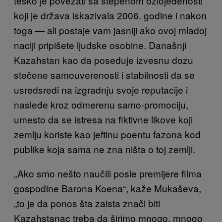
teško je povezati sa stepenom ozlojeđenosti
koji je država iskazivala 2006. godine i nakon
toga — ali postaje vam jasniji ako ovoj mladoj
naciji pripišete ljudske osobine. Današnji
Kazahstan kao da poseduje izvesnu dozu
stečene samouverenosti i stabilnosti da se
usredsredi na izgradnju svoje reputacije i
nasleđe kroz odmerenu samo-promociju,
umesto da se istresa na fiktivne likove koji
zemlju koriste kao jeftinu poentu fazona kod
publike koja sama ne zna ništa o toj zemlji.
„Ako smo nešto naučili posle premijere filma
gospodine Barona Koena“, kaže Mukaševa,
„to je da ponos šta zaista znači biti
Kazahstanac treba da širimo mnogo, mnogo