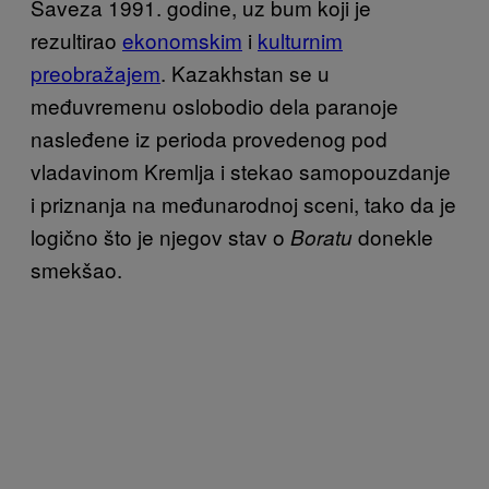
Saveza 1991. godine, uz bum koji je
rezultirao
ekonomskim
i
kulturnim
preobražajem
. Kazakhstan se u
međuvremenu oslobodio dela paranoje
nasleđene iz perioda provedenog pod
vladavinom Kremlja i stekao samopouzdanje
i priznanja na međunarodnoj sceni, tako da je
logično što je njegov stav o
donekle
Boratu
smekšao.