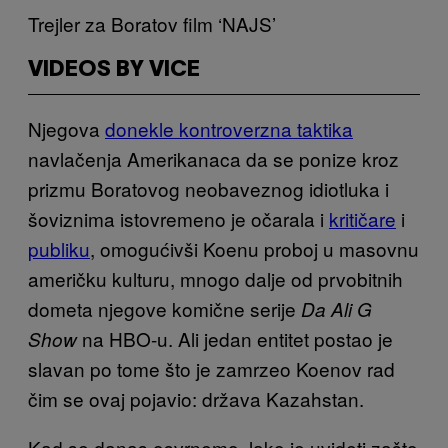
Trejler za Boratov film ‘NAJS’
VIDEOS BY VICE
Njegova
donekle kontroverzna taktika
navlačenja Amerikanaca da se ponize kroz
prizmu Boratovog neobaveznog idiotluka i
šoviznima istovremeno je očarala i
kritičare
i
publiku
, omogućivši Koenu proboj u masovnu
američku kulturu, mnogo dalje od prvobitnih
dometa njegove komične serije
Da Ali G
na
HBO-u. Ali jedan entitet postao je
Show
slavan po tome što je zamrzeo Koenov rad
čim se ovaj pojavio: država Kazahstan.
Kad se danas osvrnemo, lako je uvideti zašto