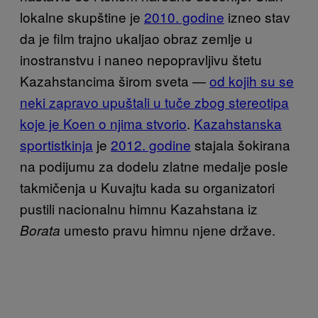
lokalne skupštine je
2010. godine
izneo stav
da je film trajno ukaljao obraz zemlje u
inostranstvu i naneo nepopravljivu štetu
Kazahstancima širom sveta —
od kojih su se
neki zapravo upuštali u tuče zbog stereotipa
koje je Koen o njima stvorio
.
Kazahstanska
sportistkinja
je
2012. godine
stajala šokirana
na podijumu za dodelu zlatne medalje posle
takmičenja u Kuvajtu kada su organizatori
pustili nacionalnu himnu Kazahstana iz
umesto pravu himnu njene države.
Borata