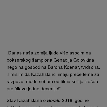
„Danas naša zemlja ljude više asocira na
bokserskog šampiona Genadija Golovkina
nego na gospodina Barona Koena“, tvrdi ona.
„I mislim da Kazahstanci imaju preče teme za
razgovor među sobom od filma koji je izašao
pre čitave jedne decenije!“
Stav Kazahstana o
2016. godine
Boratu