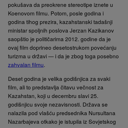
pokušava da preokrene stereotipe iznete u
Koenovom filmu. Potom, posle godina i
godina tihog prezira, kazahstanski tadašnji
ministar spoljnih poslova Jerzan Kazikanov
saopštio je političarima 2012. godine da je
ovaj film doprineo desetostrukom povećanju
turizma u državi — i da je zbog toga posebno
zahvalan filmu
.
Deset godina je velika godišnjica za svaki
film, ali to predstavlja čitavu večnost za
Kazahstan, koji u decembru slavi 25.
godišnjicu svoje nezavisnosti. Država se
nalazila pod vlašću predsednika Nursultana
Nazarbajeva otkako je istupila iz Sovjetskog