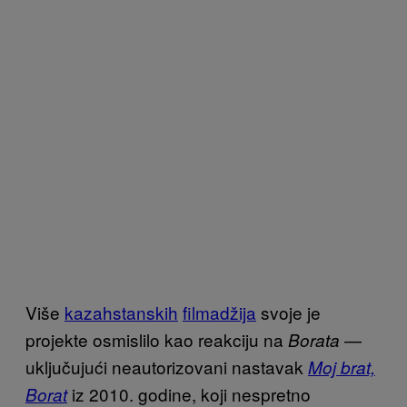
Više
kazahstanskih
filmadžija
svoje je
projekte osmislilo kao reakciju na
—
Borata
uključujući neautorizovani nastavak
Moj brat,
iz 2010. godine, koji nespretno
Borat