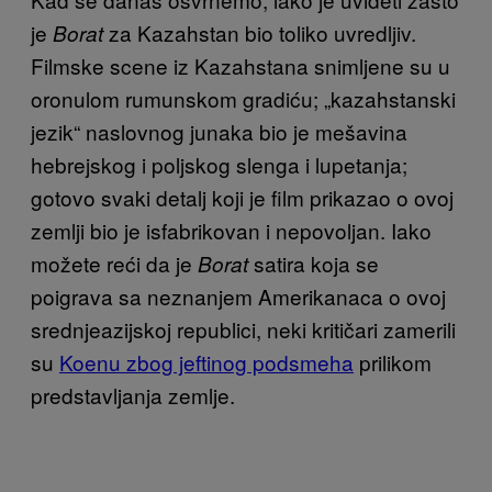
je
za Kazahstan bio toliko uvredljiv.
Borat
Filmske scene iz Kazahstana snimljene su u
oronulom rumunskom gradiću; „kazahstanski
jezik“ naslovnog junaka bio je mešavina
hebrejskog i poljskog slenga i lupetanja;
gotovo svaki detalj koji je film prikazao o ovoj
zemlji bio je isfabrikovan i nepovoljan. Iako
možete reći da je
satira koja se
Borat
poigrava sa neznanjem Amerikanaca o ovoj
srednjeazijskoj republici, neki kritičari zamerili
su
Koenu zbog jeftinog podsmeha
prilikom
predstavljanja zemlje.