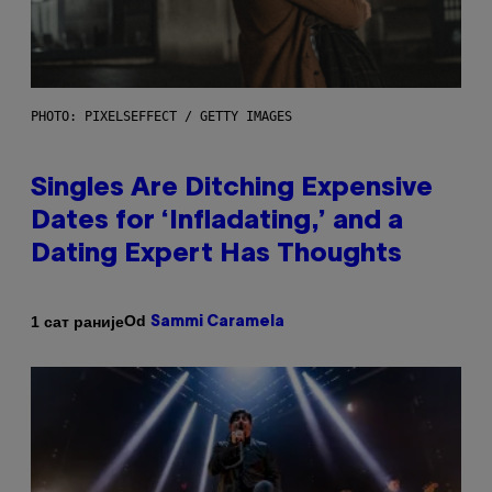
PHOTO: PIXELSEFFECT / GETTY IMAGES
Singles Are Ditching Expensive
Dates for ‘Infladating,’ and a
Dating Expert Has Thoughts
Od
1 сат раније
Sammi Caramela