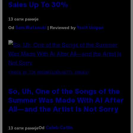
Sales Up To 30%
13 сати раније
Od
| Reviewed by
Sam Watanuki
Ysolt Usigan
(PHOTO BY TIM MOSENFELDER/GETTY IMAGES)
So, Uh, One of the Songs of the
Summer Was Made With AI After
All—and the Artist Is Not Sorry
Od
13 сати раније
Caleb Catlin