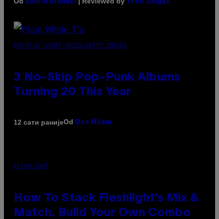
Od
| Reviewed by
Sam Watanuki
Ysolt Usigan
PHOTO BY SCOTT GRIES/GETTY IMAGES
3 No-Skip Pop-Punk Albums
Turning 20 This Year
Od
12 сати раније
Dan Milam
FLESHLIGHT
How To Stack Fleshlight’s Mix &
Match, Build Your Own Combo