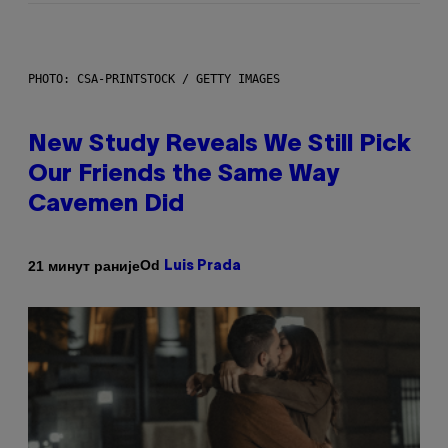
PHOTO: CSA-PRINTSTOCK / GETTY IMAGES
New Study Reveals We Still Pick
Our Friends the Same Way
Cavemen Did
Od
21 минут раније
Luis Prada