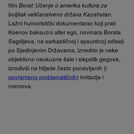
film
Borat: Učenje o amerika kultura za
boljitak veličanstveno država Kazahstan.
Lažni humoristički dokumentarac
koji prati
Koenov baksuzni alter ego, novinara Borata
Sagdijeva, na sarkastičnoj i apsurdnoj odiseji
po Sjedinjenim Državama, iznedrio je neke
objektivno neukusne šale i slepstik gegove,
izrodivši na hiljade često ponavljanih (i
povremeno problematičnih
) imitacija i
memova.