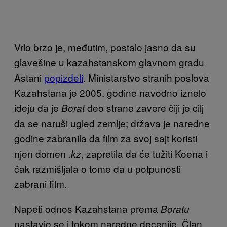
Vrlo brzo je, međutim, postalo jasno da su
glavešine u kazahstanskom glavnom gradu
Astani
popizdeli
. Ministarstvo stranih poslova
Kazahstana je 2005. godine navodno iznelo
ideju da je
deo strane zavere čiji je cilj
Borat
da se naruši ugled zemlje; država je naredne
godine zabranila da film za svoj sajt koristi
njen domen
, zapretila da će tužiti Koena i
.kz
čak razmišljala o tome da u potpunosti
zabrani film.
Napeti odnos Kazahstana prema
Boratu
nastavio se i tokom naredne decenije. Član