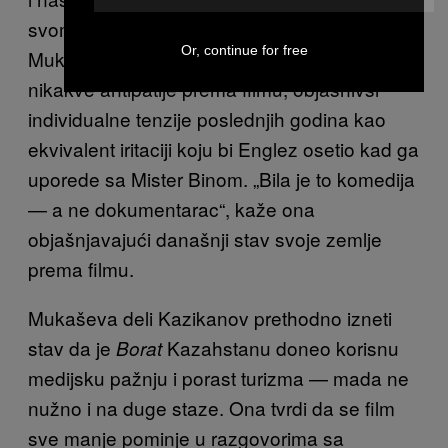
svom stakato ali otvorenom govoru,
Or, continue for free
Mukaševa kaže da Kazahstan danas ne gaji
nikakve antipatije prema filmu, objasnivši
individualne tenzije poslednjih godina kao
ekvivalent iritaciji koju bi Englez osetio kad ga
uporede sa Mister Binom. „Bila je to komedija
— a ne dokumentarac“, kaže ona
objašnjavajući današnji stav svoje zemlje
prema filmu.
Mukaševa deli Kazikanov prethodno izneti
stav da je
Kazahstanu doneo korisnu
Borat
medijsku pažnju i porast turizma — mada ne
nužno i na duge staze. Ona tvrdi da se film
sve manje pominje u razgovorima sa