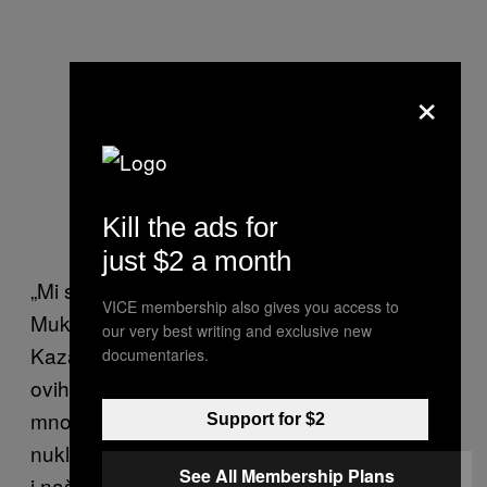
×
Kill the ads for
just $2 a month
„Mi smo ponosna nacija“, kaže Ajša
VICE membership also gives you access to
Mukaševa, portparolka Ambasade
our very best writing and exclusive new
Kazahstana u Sjedinjenim Državama. „Za
documentaries.
ovih 25 godina naše nezavisnosti, ima
mnogo toga na šta možemo biti ponosni: na
Support for $2
nuklearno razoružanje, naš ekonomski razvoj
See All Membership Plans
i našu sve veću ulogu na svetskoj sceni.“ U