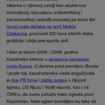
slikama o njihovoj zemlji kao ekstremno
siromašnoj, razuzdano antisemitskoj i
ženomrzačkoj nedođiji poznatoj po tome što
izvozi male dečake na ranč Majkla
Džeksona
, proizvodi 300 tona stidnih dlaka
godišnje i ubija pse sporta radi.
I tako je tokom 2005. i 2006. godine
Kazahstan krenuo u
agresivnu kampanju
protiv Koena
. U danima pred premijeru
Borata
i posle nje, kazahstanska vlada angažovala
je
dve PR firme
i
platila oglase
u
Njujork
,
i
, kao i na
tajmsu
US Njuzu
Vorld reportu
CNN-u, da svetu pokaže kako izgleda pravi
Kazahstan. Neki oglasi osmišljeni su tako da