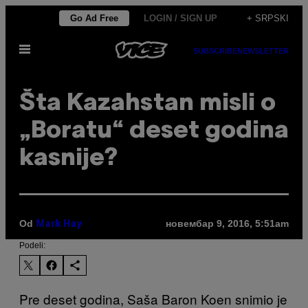
Скочи
Go Ad Free
LOGIN / SIGN UP
+ SRPSKI
на
Otvori
садржај
SUBSCRIBE
NEWSLETTER
Meni
​Šta Kazahstan misli o
„Boratu“ deset godina
kasnije?
Od
новембар 9, 2016, 5:51am
Mark Hay
Podeli:
Pre deset godina, Saša Baron Koen snimio je