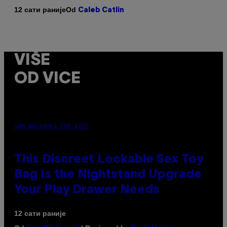
Od
12 сати раније
Caleb Catlin
VIŠE
OD VICE
SAM WATANUKI FOR VICE
This Discreet Lockable Sex Toy
Bag Is the Nightstand Upgrade
Your Play Drawer Needs
12 сати раније