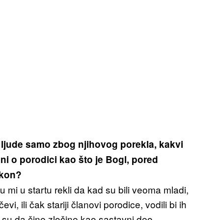
 ljude samo zbog njihovog porekla, kakvi
žni o porodici kao što je Bogl, pored
akon?
 mi u startu rekli da kad su bili veoma mladi,
vi, ili čak stariji članovi porodice, vodili bi ih
li su da čine zločine kao sastavni deo