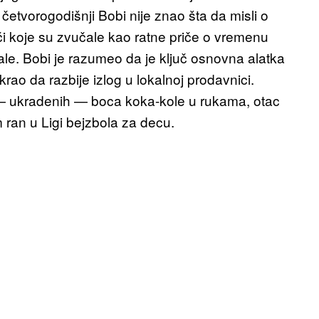
četvorogodišnji Bobi nije znao šta da misli o
či koje su zvučale kao ratne priče o vremenu
le. Bobi je razumeo da je ključ osnovna alatka
rao da razbije izlog u lokalnoj prodavnici.
“ — ukradenih — boca koka-kole u rukama, otac
ran u Ligi bejzbola za decu.