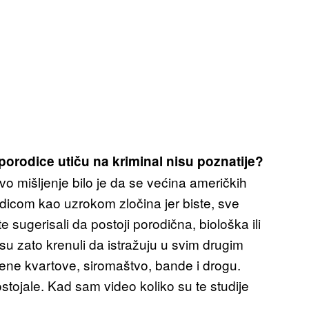
 porodice utiču na kriminal nisu poznatije?
o mišljenje bilo je da se većina američkih
dicom kao uzrokom zločina jer biste, sve
e sugerisali da postoji porodična, biološka ili
u zato krenuli da istražuju u svim drugim
ene kvartove, siromaštvo, bande i drogu.
ostojale. Kad sam video koliko su te studije