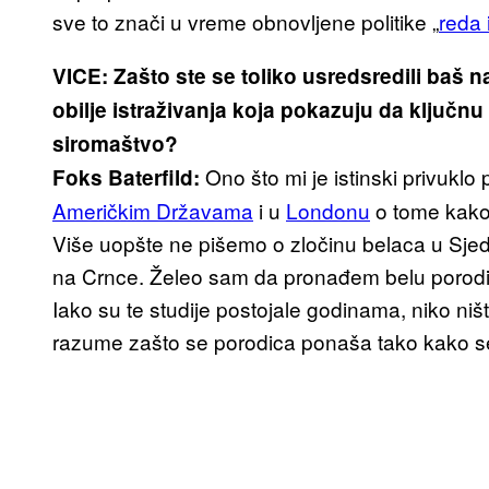
sve to znači u vreme obnovljene politike „
reda 
VICE: Zašto ste se toliko usredsredili baš 
obilje istraživanja koja pokazuju da ključnu
siromaštvo?
Ono što mi je istinski privuklo
Foks Baterfild:
Američkim Državama
i u
Londonu
o tome kako 
Više uopšte ne pišemo o zločinu belaca u Sj
na Crnce. Želeo sam da pronađem belu porodicu
Iako su te studije postojale godinama, niko niš
razume zašto se porodica ponaša tako kako s