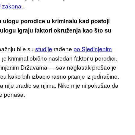
i zakona
„.
na ulogu porodice u kriminalu kad postoji
 ulogu igraju faktori okruženja kao što su
 pažnju bile su
studije
rađene
po Sjedinjenim
je kriminal obično nasledan faktor u porodici.
edinjenim Državama — sav naglasak prešao je
 kako bih izbacio rasno pitanje iz jednačine.
ta nije uradio sa njima. Niko nije ni pokušao da
e ponaša.