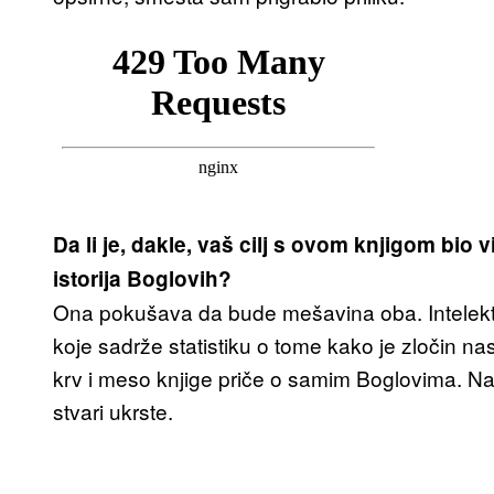
Da li je, dakle, vaš cilj s ovom knjigom bio 
istorija Boglovih?
Ona pokušava da bude mešavina oba. Intelektual
koje sadrže statistiku o tome kako je zločin nasl
krv i meso knjige priče o samim Boglovima. N
stvari ukrste.