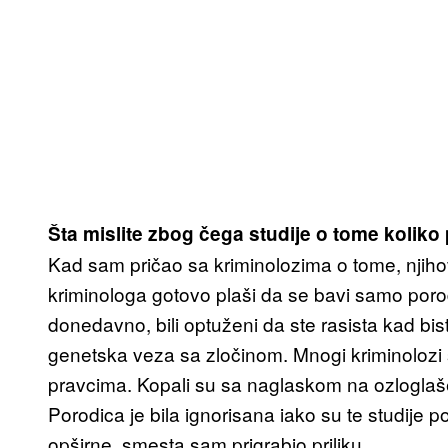
Šta mislite zbog čega studije o tome koliko
Kad sam pričao sa kriminolozima o tome, njihov
kriminologa gotovo plaši da se bavi samo poro
donedavno, bili optuženi da ste rasista kad bist
genetska veza sa zločinom. Mnogi kriminolozi s
pravcima. Kopali su sa naglaskom na ozloglaš
Porodica je bila ignorisana iako su te studije p
opširne, smesta sam prigrabio priliku.