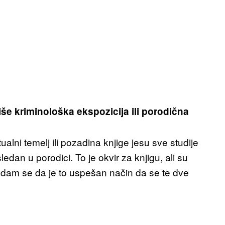
više kriminološka ekspozicija ili porodična
ni temelj ili pozadina knjige jesu sve studije
edan u porodici. To je okvir za knjigu, ali su
adam se da je to uspešan način da se te dve