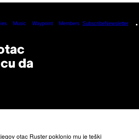
ies
Music
Waypoint
Members
Subscribe
Newsletter
otac
icu da
njegov otac Ruster poklonio mu je teški