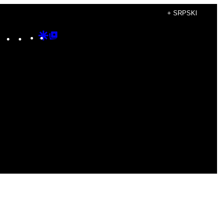
+ SRPSKI
Instagram
TikTok
YouTube
Google
Google
Discover
Top
Posts