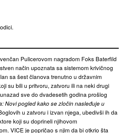
odici.
a ovenčan Pulicerovom nagradom Foks Baterfild
instven način upoznata sa sistemom krivičnog
klan sa šest članova trenutno u državnim
 su bili u pritvoru, zatvoru ili na neki drugi
ju unazad sve do dvadesetih godina prošlog
: Novi pogled kako se zločin nasleđuje u
Boglovih u zatvoru i izvan njega, ubedivši ih da
ktore koji su doprineli njihovom
. VICE je popričao s njim da bi otkrio šta