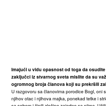
Imajući u vidu opasnost od toga da osudite
zaključci iz stvarnog sveta mislite da su va
ogromnog broja članova koji su prekršili z
U razgovoru sa članovima porodice Bogl, oni su
njihov otac i njihova majka, ponekad tetke i striče
sa sobom i činili zločine zajedno sa njima. Uči