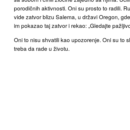
porodičnih aktivnosti. Oni su prosto to radili.
vide zatvor blizu Salema, u državi Oregon, gde s
im pokazao taj zatvor i rekao: „Gledajte pažljivo
Oni to nisu shvatili kao upozorenje. Oni su to s
treba da rade u životu.