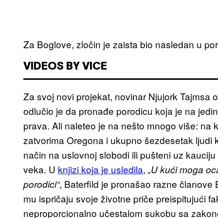
Za Boglove, zločin je zaista bio nasledan u por
VIDEOS BY VICE
Za svoj novi projekat, novinar Njujork Tajms
odlučio je da pronađe porodicu koja je na jed
prava. Ali naleteo je na nešto mnogo više: na 
zatvorima Oregona i ukupno šezdesetak ljudi koji
način na uslovnoj slobodi ili pušteni uz kauci
veka. U
knjizi koja je usledila
,
„U kući moga oca
, Baterfild je pronašao razne članove 
porodici“
mu ispričaju svoje životne priče preispitujući fa
neproporcionalno učestalom sukobu sa zakonom