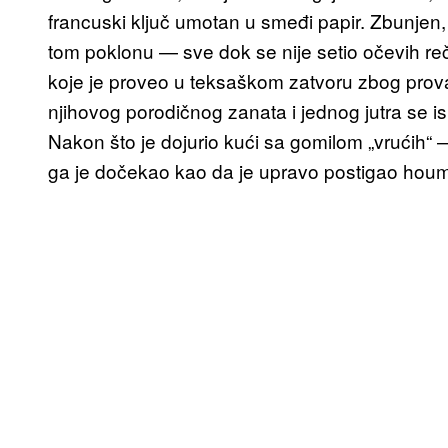
francuski ključ umotan u smeđi papir. Zbunjen, 
tom poklonu — sve dok se nije setio očevih re
koje je proveo u teksaškom zatvoru zbog prova
njihovog porodičnog zanata i jednog jutra se isk
Nakon što je dojurio kući sa gomilom „vrućih
ga je dočekao kao da je upravo postigao houm 