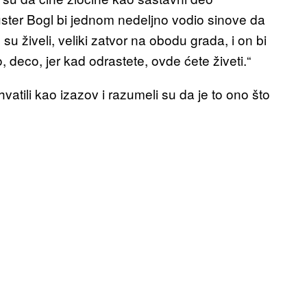
 Ruster Bogl bi jednom nedeljno vodio sinove da
u živeli, veliki zatvor na obodu grada, i on bi
, deco, jer kad odrastete, ovde ćete živeti.“
hvatili kao izazov i razumeli su da je to ono što