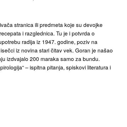
ivača stranica ili predmeta koje su devojke
ecepata i razglednica. Tu je i potvrda o
upotrebu radija iz 1947. godine, poziv na
isečci iz novina stari čitav vek. Goran je našao
nju izdvajalo 200 maraka samo za bundu.
logija“ – ispitna pitanja, spiskovi literatura i