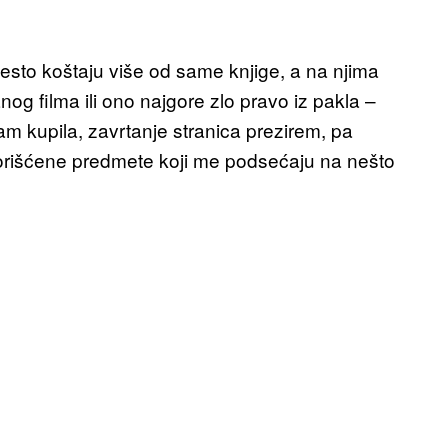
esto koštaju više od same knjige, a na njima
anog filma ili ono najgore zlo pravo iz pakla –
m kupila, zavrtanje stranica prezirem, pa
orišćene predmete koji me podsećaju na nešto