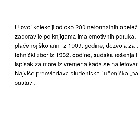
U ovoj kolekciji od oko 200 neformalnih obelež
zaboravile po knjigama ima emotivnih poruka, r
plaćenoj školarini iz 1909. godine, dozvola za 
tehnički zbor iz 1982. godine, sudska rešenja i 
ispisak za more iz vremena kada se na letova
Najviše preovladava studentska i učenička „papiro
sastavi.