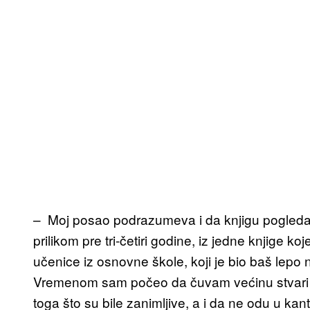
– Moj posao podrazumeva i da knjigu pogledam 
prilikom pre tri-četiri godine, iz jedne knjige k
učenice iz osnovne škole, koji je bio baš lepo 
Vremenom sam počeo da čuvam većinu stvari n
toga što su bile zanimljive, a i da ne odu u kan