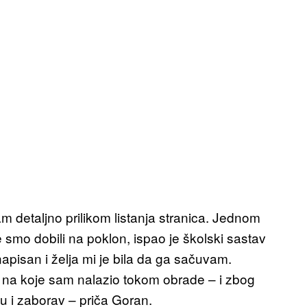
detaljno prilikom listanja stranica. Jednom
oje smo dobili na poklon, ispao je školski sastav
napisan i želja mi je bila da ga sačuvam.
a koje sam nalazio tokom obrade – i zbog
tu i zaborav – priča Goran.