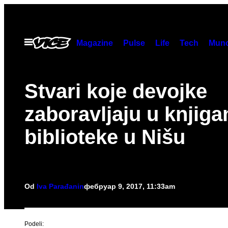
Скочи
на
садржај
Otvori
Magazine
Pulse
Life
Tech
Munc
Meni
Stvari koje devojke
zaboravljaju u knjig
biblioteke u Nišu
Od
Iva Parađanin
фебруар 9, 2017, 11:33am
Podeli: