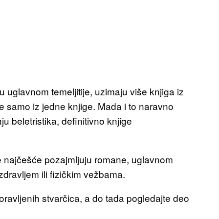
u uglavnom temeljitije, uzimaju više knjiga iz
e samo iz jedne knjige. Mada i to naravno
u beletristika, definitivno knjige
ke najčešće pozajmljuju romane, uglavnom
 zdravljem ili fizičkim vežbama.
boravljenih stvarčica, a do tada pogledajte deo