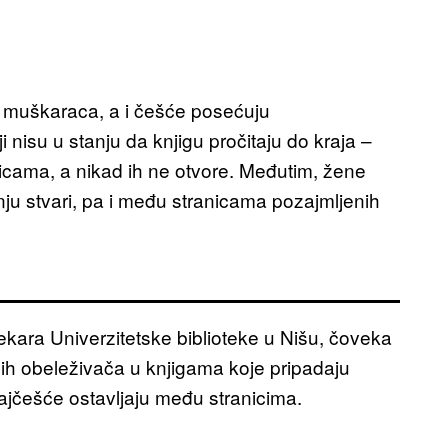
od muškaraca, a i češće posećuju
nisu u stanju da knjigu pročitaju do kraja –
olicama, a nikad ih ne otvore. Međutim, žene
janju stvari, pa i među stranicama pozajmljenih
ekara Univerzitetske biblioteke u Nišu, čoveka
nih obeleživača u knjigama koje pripadaju
ajčešće ostavljaju među stranicima.