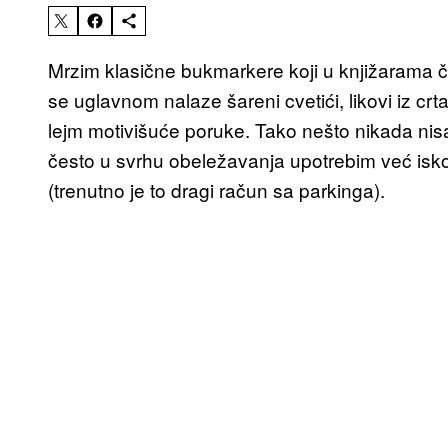
Mrzim klasične bukmarkere koji u knjižarama č
se uglavnom nalaze šareni cvetići, likovi iz crt
lejm motivišuće poruke. Tako nešto nikada nisa
često u svrhu obeležavanja upotrebim već isk
(trenutno je to dragi račun sa parkinga).