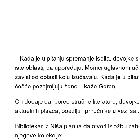
– Kada je u pitanju spremanje ispita, devojke s
iste oblasti, pa upoređuju. Momci uglavnom uč
zavisi od oblasti koju izučavaju. Kada je u pitanj
češće pozajmljuju žene – kaže Goran.
On dodaje da, pored stručne literature, devoj
aktuelnih pisaca, poeziju i priručnike u vezi sa
Bibliotekar iz Niša planira da otvori izložbu za
njegove kolekcije: