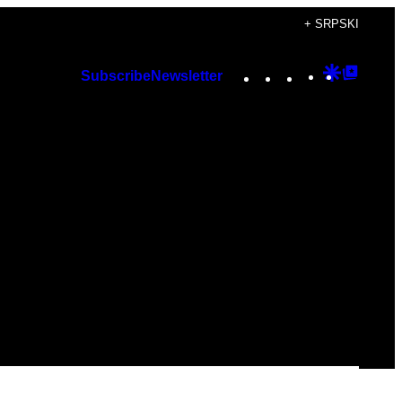
+ SRPSKI
Instagram
TikTok
YouTube
Google
Googl
Subscribe
Newsletter
Discover
Top
Posts