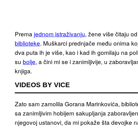
Prema
jednom istraživanju
, žene više čitaju 
biblioteke
. Muškarci prednjače među onima koji 
dva puta ih je više, kao i kad ih gomilaju na p
su
bolje
, a čini mi se i zanimljivije, u zaboravl
knjiga.
VIDEOS BY VICE
Zato sam zamolila Gorana Marinkovića, bibliot
sa zanimljivim hobijem sakupljanja zaboravlje
njegovoj ustanovi, da mi pokaže šta devojke n