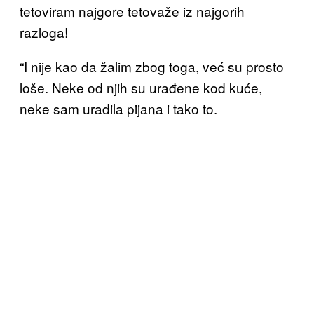
tetoviram najgore tetovaže iz najgorih
razloga!
“I nije kao da žalim zbog toga, već su prosto
loše. Neke od njih su urađene kod kuće,
neke sam uradila pijana i tako to.