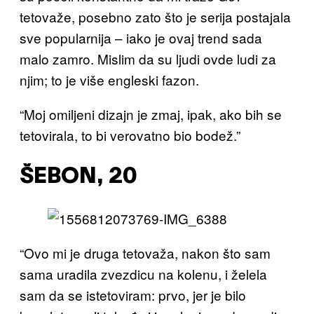
tetovaže, posebno zato što je serija postajala
sve popularnija – iako je ovaj trend sada
malo zamro. Mislim da su ljudi ovde ludi za
njim; to je više engleski fazon.
“Moj omiljeni dizajn je zmaj, ipak, ako bih se
tetovirala, to bi verovatno bio bodež.”
ŠEBON, 20
“Ovo mi je druga tetovaža, nakon što sam
sama uradila zvezdicu na kolenu, i želela
sam da se istetoviram: prvo, jer je bilo