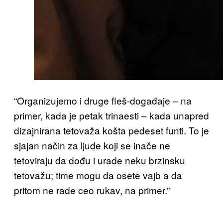
“Organizujemo i druge fleš-događaje – na
primer, kada je petak trinaesti – kada unapred
dizajnirana tetovaža košta pedeset funti. To je
sjajan način za ljude koji se inače ne
tetoviraju da dođu i urade neku brzinsku
tetovažu; time mogu da osete vajb a da
pritom ne rade ceo rukav, na primer.”