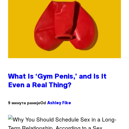
What Is ‘Gym Penis,’ and Is It
Even a Real Thing?
Od
9 минута раније
Ashley Fike