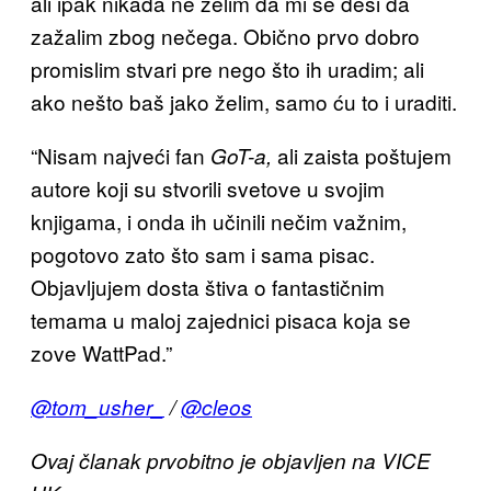
ali ipak nikada ne želim da mi se desi da
zažalim zbog nečega. Obično prvo dobro
promislim stvari pre nego što ih uradim; ali
ako nešto baš jako želim, samo ću to i uraditi.
“Nisam najveći fan
ali zaista poštujem
GoT-a,
autore koji su stvorili svetove u svojim
knjigama, i onda ih učinili nečim važnim,
pogotovo zato što sam i sama pisac.
Objavljujem dosta štiva o fantastičnim
temama u maloj zajednici pisaca koja se
zove WattPad.”
@tom_usher_
/
@cleos
Ovaj članak prvobitno je objavljen na VICE