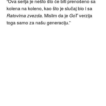
“Ova serija je nešto što će biti prenošeno sa
kolena na koleno, kao što je slučaj bio i sa
Mislim da je
verzija
Ratovima zvezda.
GoT
toga samo za našu generaciju.”