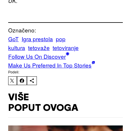
UK.
Označeno:
GoT
Igra prestola
pop
kultura
tetovaže
tetoviranje
Follow Us On Discover
Make Us Preferred In Top Stories
Podeli:
VIŠE
POPUT OVOGA