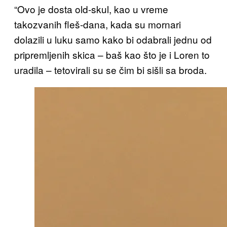
“Ovo je dosta old-skul, kao u vreme
takozvanih fleš-dana, kada su mornari
dolazili u luku samo kako bi odabrali jednu od
pripremljenih skica – baš kao što je i Loren to
uradila – tetovirali su se čim bi sišli sa broda.