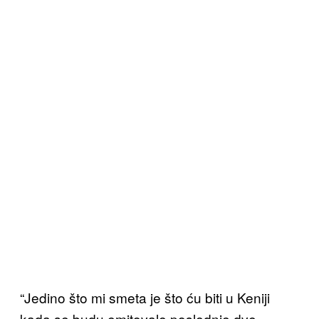
“Jedino što mi smeta je što ću biti u Keniji
kada se budu emitovale poslednje dve