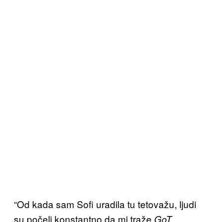
“Od kada sam Sofi uradila tu tetovažu, ljudi
su počeli konstantno da mi traže
GoT