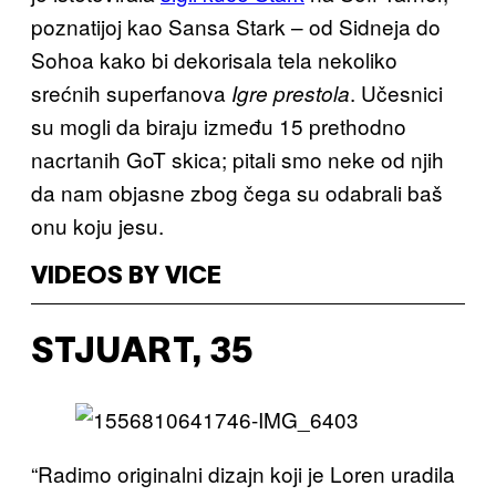
poznatijoj kao Sansa Stark – od Sidneja do
Sohoa kako bi dekorisala tela nekoliko
srećnih superfanova
. Učesnici
Igre prestola
su mogli da biraju između 15 prethodno
nacrtanih GoT skica; pitali smo neke od njih
da nam objasne zbog čega su odabrali baš
onu koju jesu.
VIDEOS BY VICE
STJUART, 35
“Radimo originalni dizajn koji je Loren uradila