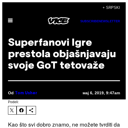
Скочи
+ SRPSKI
на
Otvori
садржај
SUBSCRIBE
NEWSLETTER
Meni
Superfanovi Igre
prestola objašnjavaju
svoje GoT tetovaže
Od
мај 6, 2019, 9:47am
Tom Usher
Podeli:
Kao što svi dobro znamo, ne možete tvrditi da