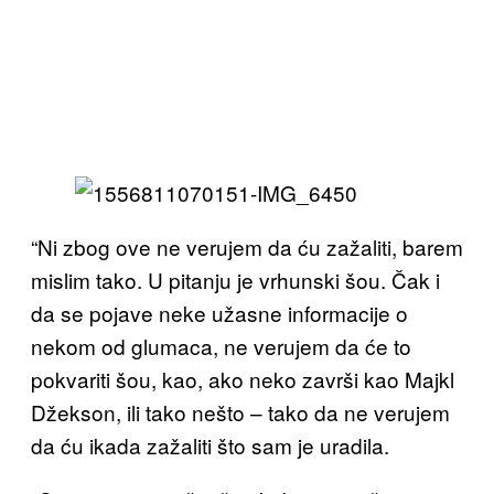
“Ni zbog ove ne verujem da ću zažaliti, barem
mislim tako. U pitanju je vrhunski šou. Čak i
da se pojave neke užasne informacije o
nekom od glumaca, ne verujem da će to
pokvariti šou, kao, ako neko završi kao Majkl
Džekson, ili tako nešto – tako da ne verujem
da ću ikada zažaliti što sam je uradila.