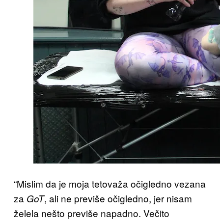
“Mislim da je moja tetovaža očigledno vezana
za
, ali ne previše očigledno, jer nisam
GoT
želela nešto previše napadno. Večito