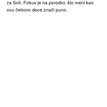
za Sofi. Fokus je na porodici, što meni kao
ocu četvoro dece znači puno.