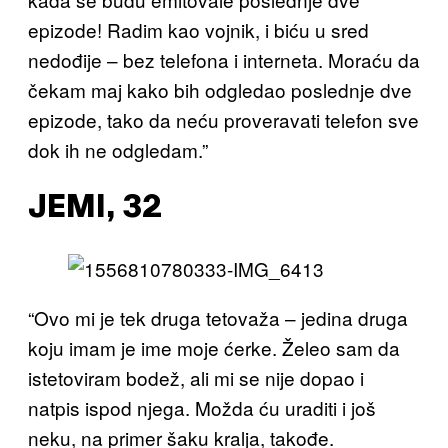
epizode! Radim kao vojnik, i biću u sred
nedođije – bez telefona i interneta. Moraću da
čekam maj kako bih odgledao poslednje dve
epizode, tako da neću proveravati telefon sve
dok ih ne odgledam.”
JEMI, 32
“Ovo mi je tek druga tetovaža – jedina druga
koju imam je ime moje ćerke. Želeo sam da
istetoviram bodež, ali mi se nije dopao i
natpis ispod njega. Možda ću uraditi i još
neku, na primer šaku kralja, takođe.