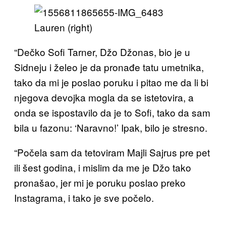
Lauren (right)
“Dečko Sofi Tarner, Džo Džonas, bio je u
Sidneju i želeo je da pronađe tatu umetnika,
tako da mi je poslao poruku i pitao me da li bi
njegova devojka mogla da se istetovira, a
onda se ispostavilo da je to Sofi, tako da sam
bila u fazonu: ‘Naravno!’ Ipak, bilo je stresno.
“Počela sam da tetoviram Majli Sajrus pre pet
ili šest godina, i mislim da me je Džo tako
pronašao, jer mi je poruku poslao preko
Instagrama, i tako je sve počelo.