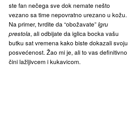
ste fan nečega sve dok nemate nešto
vezano sa time nepovratno urezano u kožu.
Na primer, tvrdite da “obožavate”
Igru
, ali odbijate da iglica bocka vašu
prestola
butku sat vremena kako biste dokazali svoju
posvećenost. Žao mi je, ali to vas definitivno
čini lažljivcem i kukavicom.