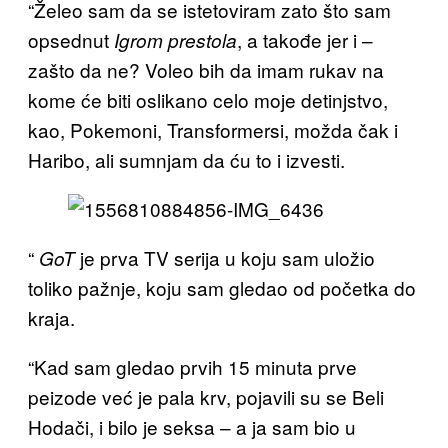
“Želeo sam da se istetoviram zato što sam
opsednut
, a takođe jer i –
Igrom prestola
zašto da ne? Voleo bih da imam rukav na
kome će biti oslikano celo moje detinjstvo,
kao, Pokemoni, Transformersi, možda čak i
Haribo, ali sumnjam da ću to i izvesti.
“
je prva TV serija u koju sam uložio
GoT
toliko pažnje, koju sam gledao od početka do
kraja.
“Kad sam gledao prvih 15 minuta prve
peizode već je pala krv, pojavili su se Beli
Hodači, i bilo je seksa – a ja sam bio u