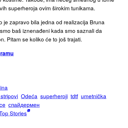
vih superheroja ovim širokim tunikama.
To je zapravo bila jedna od realizacija Bruna
li smo baš iznenađeni kada smo saznali da
n. Pitam se koliko će to još trajati.
gramu
ina
stripovi
Odeća
superheroji
tdtf
umetnička
nce
спайдермен
Top Stories