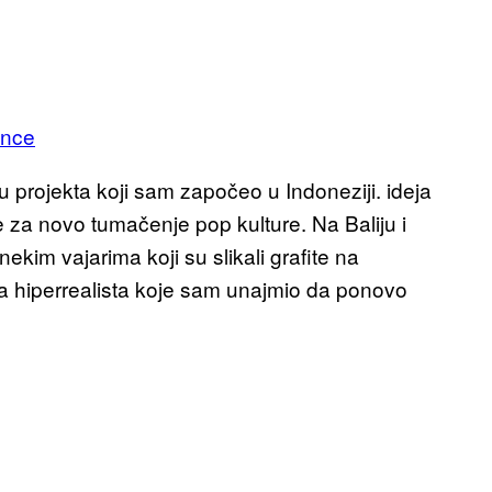
ance
u projekta koji sam započeo u Indoneziji. ideja
ste za novo tumačenje pop kulture. Na Baliju i
ekim vajarima koji su slikali grafite na
ra hiperrealista koje sam unajmio da ponovo