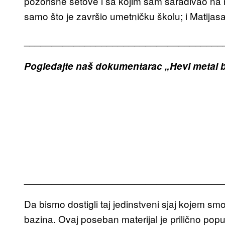
pozorišne setove i sa kojim sam sarađivao na 
samo što je završio umetničku školu; i Matijasa
____________________________________
Pogledajte naš dokumentarac „Hevi metal b
____________________________________
Da bismo dostigli taj jedinstveni sjaj kojem smo
bazina. Ovaj poseban materijal je prilično popul