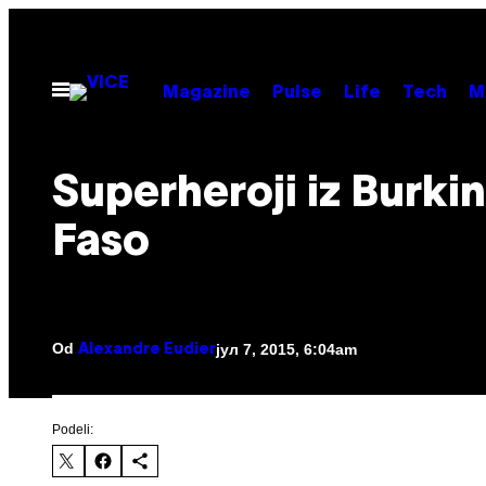
Скочи
на
садржај
Otvori
Magazine
Pulse
Life
Tech
M
Meni
Superheroji iz Burki
Faso
Od
јул 7, 2015, 6:04am
Alexandre Eudier
Podeli: