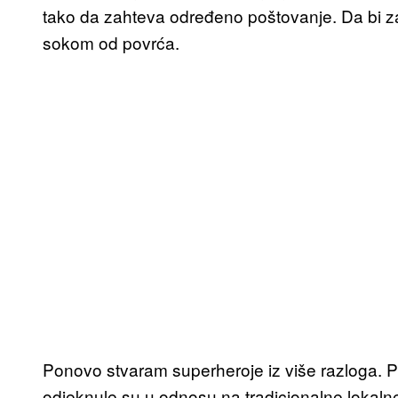
tako da zahteva određeno poštovanje. Da bi z
sokom od povrća.
Ponovo stvaram superheroje iz više razloga. Pr
odjeknule su u odnosu na tradicionalne lokal