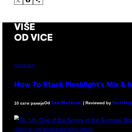
VIŠE
OD VICE
FLESHLIGHT
How To Stack Fleshlight’s Mix &
Od
| Reviewed by
10 сати раније
Sam Watanuki
Ysolt Us
(PHOTO BY TIM MOSENFELDER/GETTY IMAGES)