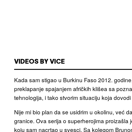
VIDEOS BY VICE
Kada sam stigao u Burkinu Faso 2012. godine,
preklapanje spajanjem afričkih klišea sa pozn
tehnologija, i tako stvorim situaciju koja dovod
Nije mi bio plan da se usidrim u okolinu, već
granice. Ova serija o superherojima proizašla
koju sam nacrtao u svesci. Sa kolegom Brunom 