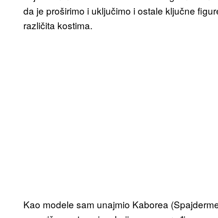
da je proširimo i uključimo i ostale ključne figu
različita kostima.
Kao modele sam unajmio Kaborea (Spajdermen)