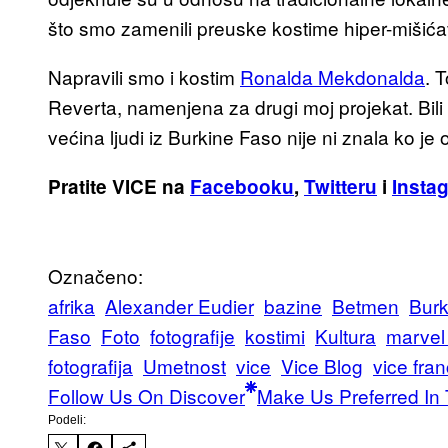
što smo zamenili preuske kostime hiper-mišića
Napravili smo i kostim
Ronalda Mekdonalda
. 
Reverta, namenjena za drugi moj projekat. Bi
većina ljudi iz Burkine Faso nije ni znala ko je o
Pratite VICE na
Facebooku
,
Twitteru
i
Insta
Označeno:
afrika
Alexander Eudier
bazine
Betmen
Burk
Faso
Foto
fotografije
kostimi
Kultura
marvel 
fotografija
Umetnost
vice
Vice Blog
vice fra
Follow Us On Discover
Make Us Preferred In 
Podeli: