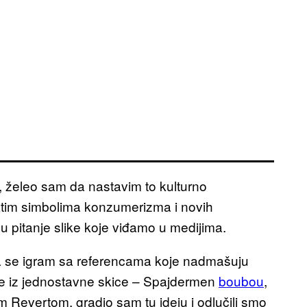
 želeo sam da nastavim to kulturno
atim simbolima konzumerizma i novih
i u pitanje slike koje viđamo u medijima.
 da se igram sa referencama koje nadmašuju
 je iz jednostavne skice – Spajdermen
boubou
,
Revertom, gradio sam tu ideju i odlučili smo