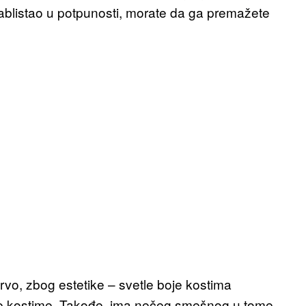
ablistao u potpunosti, morate da ga premažete
vo, zbog estetike – svetle boje kostima
ne kostime. Takođe, ima nečeg smešnog u tome