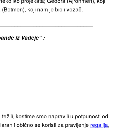
nekoliko projekata; Gedora (Ajronmen), koji
 (Betmen), koji nam je bio i vozač.
______________________________
ande iz Vadeje“ :
______________________________
 težili, kostime smo napravili u potpunosti od
aran i obično se koristi za pravljenje
regalija
,