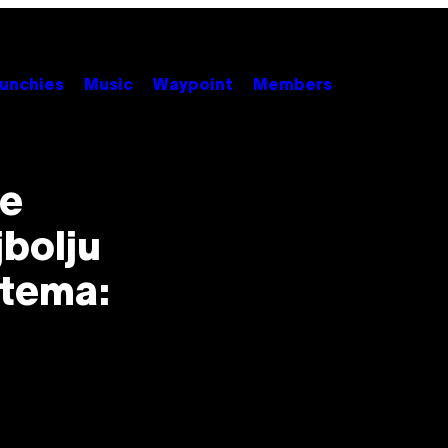
unchies
Music
Waypoint
Members
je
jbolju
stema: