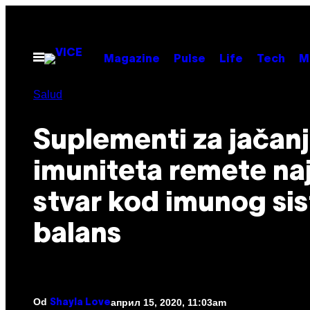
Скочи
на
садржај
Otvori
Magazine
Pulse
Life
Tech
M
Meni
Salud
Suplementi za jačan
imuniteta remete na
stvar kod imunog si
balans
Od
април 15, 2020, 11:03am
Shayla Love