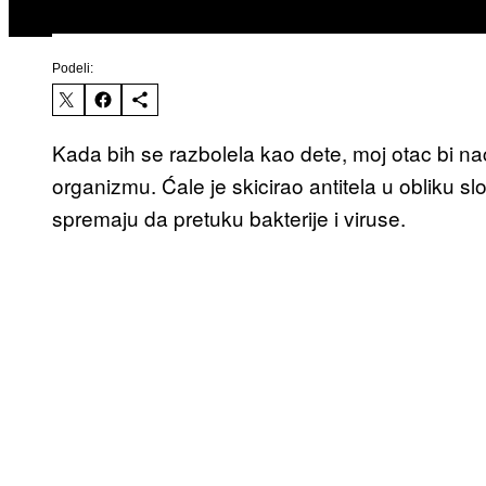
Podeli:
Kada bih se razbolela kao dete, moj otac bi nacr
organizmu. Ćale je skicirao antitela u obliku s
spremaju da pretuku bakterije i viruse.