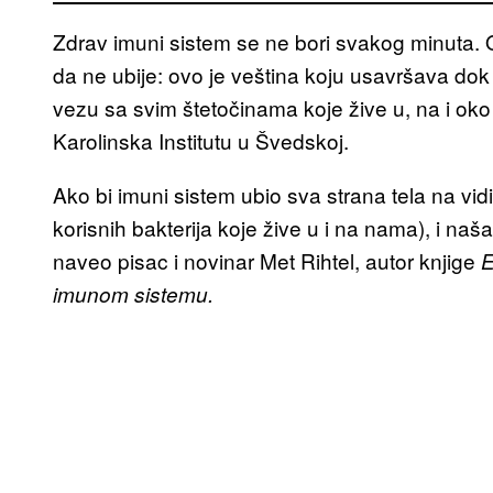
Zdrav imuni sistem se ne bori svakog minuta. 
da ne ubije: ovo je veština koju usavršava dok
vezu sa svim štetočinama koje žive u, na i oko
Karolinska Institutu u Švedskoj.
Ako bi imuni sistem ubio sva strana tela na vid
korisnih bakterija koje žive u i na nama), i naša
naveo pisac i novinar Met Rihtel, autor knjige
E
imunom sistemu.