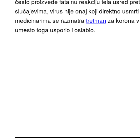
često proizvede fatalnu reakciju tela usred pr
slučajevima, virus nije onaj koji direktno usmr
medicinarima se razmatra
tretman
za korona vi
umesto toga usporio i oslabio.