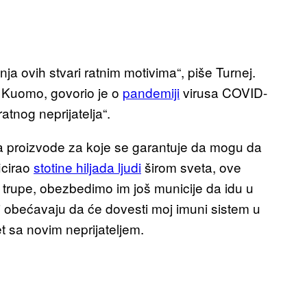
ja ovih stvari ratnim motivima“, piše Turnej.
 Kuomo, govorio je o
pandemiji
virusa COVID-
atnog neprijatelja“.
a proizvode za koje se garantuje da mogu da
icirao
stotine hiljada ljudi
širom sveta, ove
 trupe, obezbedimo im još municije da idu u
 svi obećavaju da će dovesti moj imuni sistem u
t sa novim neprijateljem.