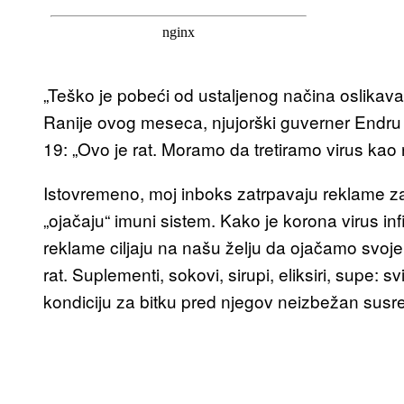
„Teško je pobeći od ustaljenog načina oslikavan
Ranije ovog meseca, njujorški guverner Endru
19: „Ovo je rat. Moramo da tretiramo virus kao r
Istovremeno, moj inboks zatrpavaju reklame z
„ojačaju“ imuni sistem. Kako je korona virus inf
reklame ciljaju na našu želju da ojačamo svoje
rat. Suplementi, sokovi, sirupi, eliksiri, supe:
kondiciju za bitku pred njegov neizbežan susre