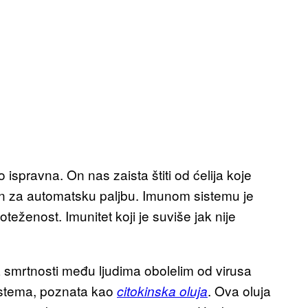
ispravna. On nas zaista štiti od ćelija koje
an za automatsku paljbu. Imunom sistemu je
oteženost. Imunitet koji je suviše jak nije
ka smrtnosti među ljudima obolelim od virusa
istema, poznata kao
. Ova oluja
citokinska oluja