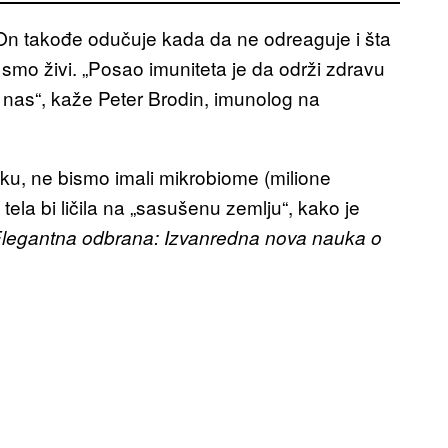
On takođe odučuje kada da ne odreaguje i šta
 smo živi. „Posao imuniteta je da održi zdravu
 nas“, kaže Peter Brodin, imunolog na
iku, ne bismo imali mikrobiome (milione
 tela bi ličila na „sasušenu zemlju“, kako je
legantna odbrana: Izvanredna nova nauka o