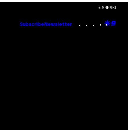
+ SRPSKI
Instagram
TikTok
YouTube
Google
Goog
Subscribe
Newsletter
Discove
Top
Posts