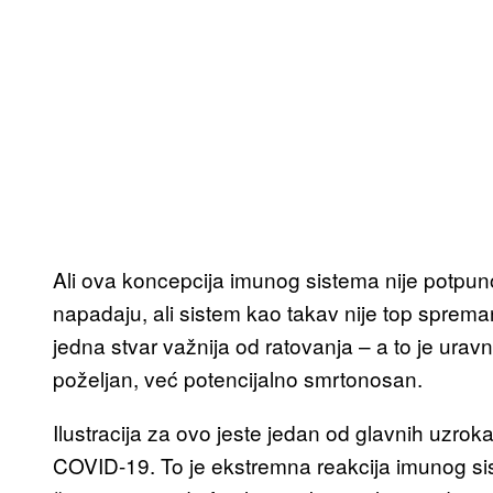
Ali ova koncepcija imunog sistema nije potpuno 
napadaju, ali sistem kao takav nije top sprem
jedna stvar važnija od ratovanja – a to je uravn
poželjan, već potencijalno smrtonosan.
Ilustracija za ovo jeste jedan od glavnih uzro
COVID-19. To je ekstremna reakcija imunog s