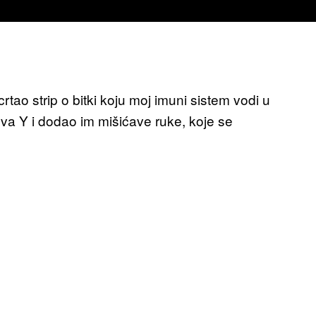
tao strip o bitki koju moj imuni sistem vodi u
lova Y i dodao im mišićave ruke, koje se