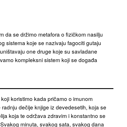
 da se držimo metafora o fizičkom nasilju
 sistema koje se nazivaju fagociti gutaju
citi uništavaju one druge koje su savladane
avamo kompleksni sistem koji se događa
ku koji koristimo kada pričamo o imunom
 radnju dečije knjige iz devedesetih, koja se
ćelija koja te održava zdravim i konstantno se
iju. Svakog minuta, svakog sata, svakog dana