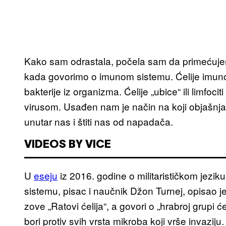
Kako sam odrastala, počela sam da primećujem
kada govorimo o imunom sistemu. Ćelije imunog
bakterije iz organizma. Ćelije „ubice“ ili limfo
virusom. Usađen nam je način na koji objašnj
unutar nas i štiti nas od napadača.
VIDEOS BY VICE
U
eseju
iz 2016. godine o militarističkom jezi
sistemu, pisac i naučnik Džon Turnej, opisao je
zove „Ratovi ćelija“, a govori o „hrabroj grupi 
bori protiv svih vrsta mikroba koji vrše invaz