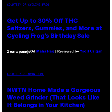
COURTESY OF CYCLING FROG
Get Up to 30% Off THC
Seltzers, Gummies, and More at
Cycling Frog’s Birthday Sale
Od
| Reviewed by
2 сата раније
Maha Haq
Ysolt Usigan
COURTESY OF NWTN HOME
NWTN Home Made a Gorgeous
Weed Grinder (That Looks Like
It Belongs in Your Kitchen)