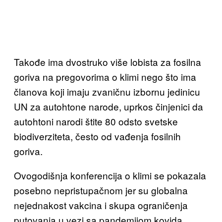
Takođe ima dvostruko više lobista za fosilna
goriva na pregovorima o klimi nego što ima
članova koji imaju zvaničnu izbornu jedinicu
UN za autohtone narode, uprkos činjenici da
autohtoni narodi štite 80 odsto svetske
biodiverziteta, često od vađenja fosilnih
goriva.
Ovogodišnja konferencija o klimi se pokazala
posebno nepristupačnom jer su globalna
nejednakost vakcina i skupa ograničenja
putovanja u vezi sa pandemijom kovida