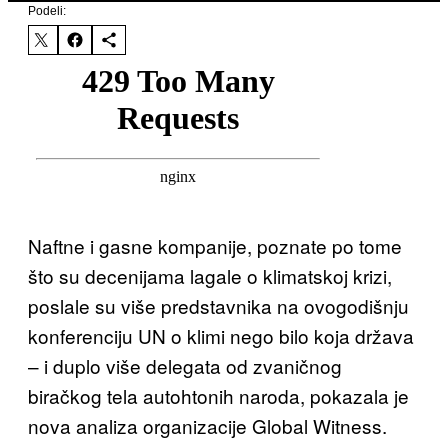
Podeli:
Naftne i gasne kompanije, poznate po tome
što su decenijama lagale o klimatskoj krizi,
poslale su više predstavnika na ovogodišnju
konferenciju UN o klimi nego bilo koja država
– i duplo više delegata od zvaničnog
biračkog tela autohtonih naroda, pokazala je
nova analiza organizacije Global Witness.