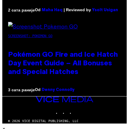
Od
| Reviewed by
2 сата раније
Maha Haq
Ysolt Usigan
SCREENSHOT: POKEMON GO
Pokémon GO Fire and Ice Hatch
Day Event Guide – All Bonuses
and Special Hatches
Od
3 сата раније
Denny Connolly
VICE
MEDIA
INSTAGRAM
TIKTOK
YOUTUBE
© 2026 VICE DIGITAL PUBLISHING, LLC
×