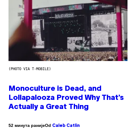
(PHOTO VIA T-MOBILE)
Monoculture is Dead, and
Lollapalooza Proved Why That’s
Actually a Great Thing
Od
52 минута раније
Caleb Catlin