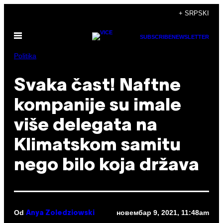
Скочи
+ SRPSKI
на
Otvori
садржај
SUBSCRIBE
NEWSLETTER
Meni
Politika
Svaka čast! Naftne
kompanije su imale
više delegata na
Klimatskom samitu
nego bilo koja država
Od
новембар 9, 2021, 11:48am
Anya Zoledziowski