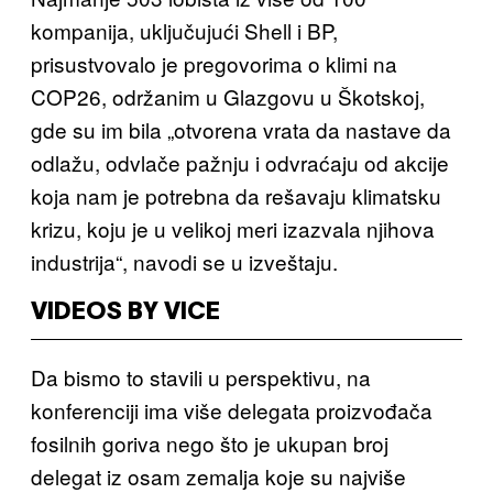
kompanija, uključujući Shell i BP,
prisustvovalo je pregovorima o klimi na
COP26, održanim u Glazgovu u Škotskoj,
gde su im bila „otvorena vrata da nastave da
odlažu, odvlače pažnju i odvraćaju od akcije
koja nam je potrebna da rešavaju klimatsku
krizu, koju je u velikoj meri izazvala njihova
industrija“, navodi se u izveštaju.
VIDEOS BY VICE
Da bismo to stavili u perspektivu, na
konferenciji ima više delegata proizvođača
fosilnih goriva nego što je ukupan broj
delegat iz osam zemalja koje su najviše