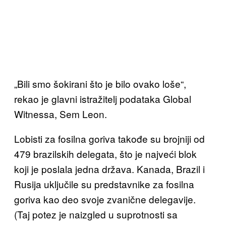
„Bili smo šokirani što je bilo ovako loše“,
rekao je glavni istražitelj podataka Global
Witnessa, Sem Leon.
Lobisti za fosilna goriva takođe su brojniji od
479 brazilskih delegata, što je najveći blok
koji je poslala jedna država. Kanada, Brazil i
Rusija uključile su predstavnike za fosilna
goriva kao deo svoje zvanične delegavije.
(Taj potez je naizgled u suprotnosti sa